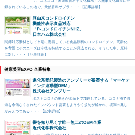
て、ユネスコ（国連教育科学文化機構）の無形文化遺産に登
録されているこの地で、天然香料サプラ・・・【記事詳細】
豚由来コンドロイチン
機能性表示食品対応
「P-コンドロイチンNHZ」
日本ハム株式会社
関節対応素材として市場に定着している食品原料のコンドロイチン。高齢化
を背景にそのニーズは今後も持続することが見込まれる。そうした中、原料
に対し・・・【記事詳細】
健康美容EXPO 企業特集
進化系受託製造のアンプリーが提案する「マーケテ
ィング連動型OEM」
株式会社アンプリー
ポストコロナの動きが水面下で加速している。コロナ禍で減
速を余儀なくされたインバウンド需要もようやく規制が解かれ、復調の兆し
がみえつつある・・・【記事詳細】
髪を知り尽くす唯一無二のOEM企業
近代化学株式会社