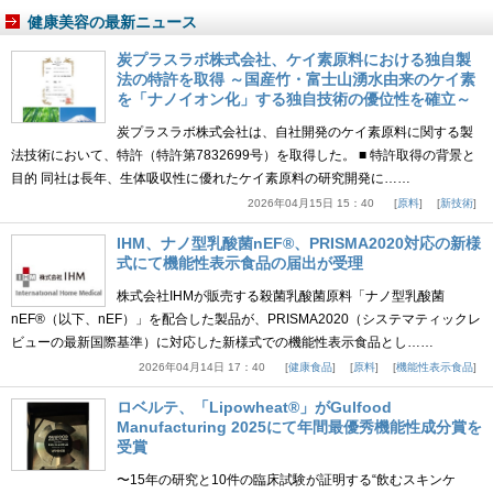
健康美容の最新ニュース
炭プラスラボ株式会社、ケイ素原料における独自製
法の特許を取得 ～国産竹・富士山湧水由来のケイ素
を「ナノイオン化」する独自技術の優位性を確立～
炭プラスラボ株式会社は、自社開発のケイ素原料に関する製
法技術において、特許（特許第7832699号）を取得した。 ■ 特許取得の背景と
目的 同社は長年、生体吸収性に優れたケイ素原料の研究開発に……
2026年04月15日 15：40
原料
新技術
IHM、ナノ型乳酸菌nEF®、PRISMA2020対応の新様
式にて機能性表示食品の届出が受理
株式会社IHMが販売する殺菌乳酸菌原料「ナノ型乳酸菌
nEF®（以下、nEF）」を配合した製品が、PRISMA2020（システマティックレ
ビューの最新国際基準）に対応した新様式での機能性表示食品とし……
2026年04月14日 17：40
健康食品
原料
機能性表示食品
ロベルテ、「Lipowheat®」がGulfood
Manufacturing 2025にて年間最優秀機能性成分賞を
受賞
〜15年の研究と10件の臨床試験が証明する“飲むスキンケ