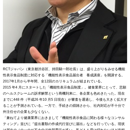
RCTジャパン（東京都渋谷区、持田
騎一郎社長
）は、盛り上がりをみせる機能
性表示食品制度に対応する「機能性表示食品届出者 養成講座」を開講する。
2017年1月から半年間、全12回のカリキュラムが組まれている。
2015 年4 月にスタートした「機能性表示食品制度」。健食業界にとって、悲願
のヘルスクレームの訴求解禁という商機到来に、各企業も色めきたった。現在
までに448 件（平成26 年10 月5 日現在）が審査を通過し、今後も大きく拡大す
ることが予測されている。一方で、手続きの煩雑さから、社内対応が不十分で
外注任せの企業も少なくない。
「兼ねてより健康業界におきまして『機能性表示食品に関わる様々なコンサル
ティング』並びに『提出書類の作成代行並びに届出』などを行っている。現状