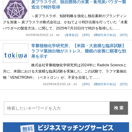
炭プラスラボ、独自開発の水素・食用炭パウダー製
造法で特許取得
～炭プラスラボ、知財戦略を強化し独自素材のブランディン
グを加速～ 炭プラスラボ株式会社は、かねてより特許出願を行っていた「水素
パウダーの製造方法」に関して、2025年7月10日付で特許を取得した……
2025年08月06日 14：44
健康食品
原料
機能性表示食品
研究
常磐植物化学研究所、【米国・大規模な臨床試験】
ラフマ葉抽出物がストレス、睡眠の改善に顕著な効
果を示す
株式会社常磐植物化学研究所は2024年に Radicle Scienceと
共に、米国における大規模な臨床試験を実施した。この試験で、ラフマ葉抽出
物「VENETRON®」（ベネトロン）が、不安を自覚して……
2025年06月25日 18：24
原料
機能性表示食品
研究