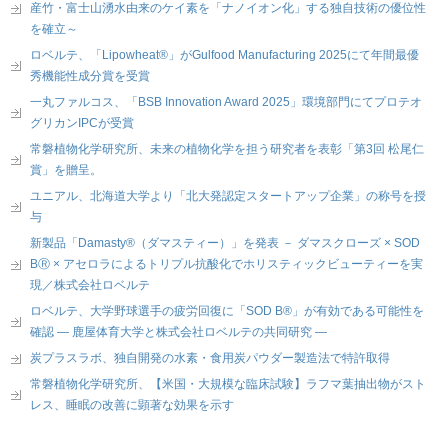
産竹・富士山湧水由来のケイ素を「ナノイオン化」する独自技術の優位性
を確立～
ロベルテ、「Lipowheat®」がGulfood Manufacturing 2025にて年間最優
秀機能性成分賞を受賞
一丸ファルコス、「BSB Innovation Award 2025」環境部門にてプロテオ
グリカンIPCが受賞
常磐植物化学研究所、未来の植物化学を担う研究者を表彰「第3回 松尾仁
賞」を贈呈。
ユニアル、北海道大学より「北大発認定スタートアップ企業」の称号を授
与
新製品「Damasty®（ダマスティー）」を発表 － ダマスクローズ × SOD
BⓇ × アセロラによるトリプル抗酸化でホリスティックビューティーを実
現／株式会社ロベルテ
ロベルテ、大学野球選手の疲労回復に「SOD B®」が有効である可能性を
確認 ― 鹿屋体育大学と株式会社ロベルテの共同研究 ―
炭プラスラボ、独自開発の水素・食用炭パウダー製造法で特許取得
常磐植物化学研究所、【米国・大規模な臨床試験】ラフマ葉抽出物がスト
レス、睡眠の改善に顕著な効果を示す