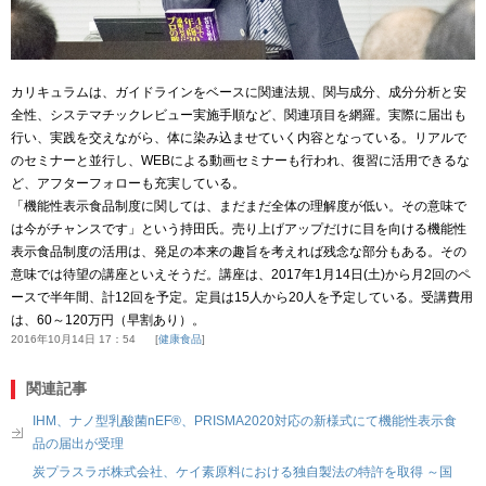
カリキュラムは、ガイドラインをベースに関連法規、関与成分、成分分析と安
全性、システマチックレビュー実施手順など、関連項目を網羅。実際に届出も
行い、実践を交えながら、体に染み込ませていく内容となっている。リアルで
のセミナーと並行し、WEBによる動画セミナーも行われ、復習に活用できるな
ど、アフターフォローも充実している。
「機能性表示食品制度に関しては、まだまだ全体の理解度が低い。その意味で
は今がチャンスです」という持田氏。売り上げアップだけに目を向ける機能性
表示食品制度の活用は、発足の本来の趣旨を考えれば残念な部分もある。その
意味では待望の講座といえそうだ。講座は、2017年1月14日(土)から月2回のペ
ースで半年間、計12回を予定。定員は15人から20人を予定している。受講費用
は、60～120万円（早割あり）。
2016年10月14日 17：54
健康食品
関連記事
IHM、ナノ型乳酸菌nEF®、PRISMA2020対応の新様式にて機能性表示食
品の届出が受理
炭プラスラボ株式会社、ケイ素原料における独自製法の特許を取得 ～国