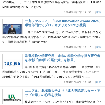
ア”の頂点〜 【ドバイ】中東最大規模の国際総合食品・飲料品見本市「Gulfood
Manufacturing 2025」において、……
2026年01月26日 19：58
原料
一丸ファルコス、「BSB Innovation Award 2025」
環境部門にてプロテオグリカンIPCが受賞
一丸ファルコス株式会社は、 2025年9月に、最も革新的な化
粧品や化粧品原料を選定する「BSB Innovation Award 2025」環境部門におい
て、同社化粧品原料「Proteoglycan ……
2026年01月22日 18：15
原料
常磐植物化学研究所、未来の植物化学を担う研究者
を表彰「第3回 松尾仁賞」を贈呈。
第3回 松尾仁賞を5名の若手研究者へ贈呈── 東京大学・第61
回植物化学シンポジウムにて 11月28日（金）、東京大学弥生キャンパスにて、
植物化学研究会主催の「第61回植物化学シンポジウム」が開催さ……
2025年12月08日 16：39
研究
ユニアル、北海道大学より「北大発認定スタートア
ップ企業」の称号を授与
株式会社ユニアルは、2025年7月17日、北海道大学より「北