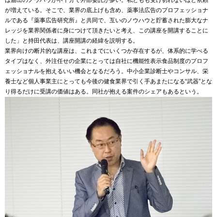
は届出のノウハウが不十分で外部委託が多い。私どもも受け切れないほど依頼
が増えている。そこで、業界の底上げも含め、薬事法広告のプロフェッショナ
ルである『薬事広告研究所』と共同で、互いのノウハウと貯蓄された膨大なナ
レッジを業界関係者に身につけて頂きたいと考え、この講座を開講することに
した」と持田代表は、講座開講の経緯を説明する。
業界向けの断片的な講座は、これまでにいくつか存在するが、体系的に学べる
タイプはなく、外注任せの企業にとっては自社に機能性表示食品制度のプロフ
ェッショナルを抱えるいい機会となるだろう。中小企業診断士やコンサル、栄
養士など個人事業主にとっても今後の健食業界で引く手あまたになる“武器”とな
り得るだけに受講の価値はある。同社が抱える案件のシェアもあるという。