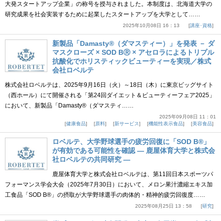
大発スタートアップ企業」の称号を授与されました。本制度は、北海道大学の
研究成果を社会実装するために起業したスタートアップを大学として……
2025年10月08日 16：13
講座･資格
新製品「Damasty®（ダマスティー）」を発表 － ダ
マスクローズ × SOD BⓇ × アセロラによるトリプル
抗酸化でホリスティックビューティーを実現／株式
会社ロベルテ
株式会社ロベルテは、2025年9月16日（火）～18日（木）に東京ビッグサイト
（西ホール）にて開催される「第24回ダイエット＆ビューティーフェア2025」
において、新製品「Damasty®（ダマスティ……
2025年09月08日 11：01
健康食品
原料
新サービス
機能性表示食品
美容食品
ロベルテ、大学野球選手の疲労回復に「SOD B®」
が有効である可能性を確認 ― 鹿屋体育大学と株式会
社ロベルテの共同研究 ―
鹿屋体育大学と株式会社ロベルテは、第11回日本スポーツパ
フォーマンス学会大会（2025年7月30日）において、メロン果汁濃縮エキス加
工食品「SOD B®」の摂取が大学野球選手の肉体的・精神的疲労回復度……
2025年08月25日 13：58
研究