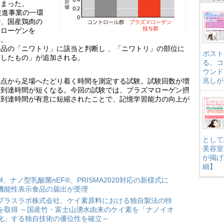
集まった。
促進事業の一環
で、国産鶏肉の
マローゲンを
る。
品の「ニワトリ」に該当と判断し 、「ニワトリ」の部位に
ポスト
縮したもの」が追加される。
る。コ
ウンド
兆しが
地点から足場へたどり着く時間を測定する試験。試験回数が増
、到達時間が短くなる。今回の試験では、プラズマローゲン摂
、到達時間が有意に短縮されたことで、記憶学習能力の向上が
として
美容室
が掲げ
細】
HM、ナノ型乳酸菌nEF®、PRISMA2020対応の新様式に
機能性表示食品の届出が受理
プラスラボ株式会社、ケイ素原料における独自製法の特
を取得 ～国産竹・富士山湧水由来のケイ素を「ナノイオ
化」する独自技術の優位性を確立～