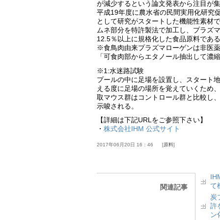
が減少するという論文発表から注目が
平成19年度に農水省の民間実用化研究
として研究がスタートした機能性素材
ムネ部分を特許製法で加工し、プラズ
12.5％以上に規格化した食品原料であ
※食鳥肉由来プラズマローゲンは非医薬
「可食肉部からエタノール抽出して濃
※1:水迷路試験
プールの中に足場を設置し、スタート
える度に足場の場所を覚えていくため
取マウス群はコントロール群と比較し
示唆される。
【詳細は下記URLをご参照下さい】
・
株式会社IHM 公式サイト
2017年06月20日 16：46
原料
I
て
関連記事
炭
許
ン