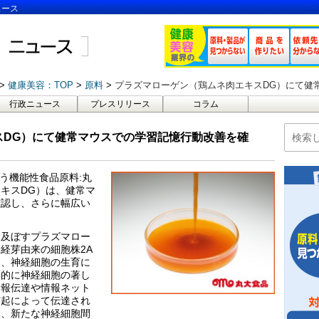
ュース
健康美容：TOP
原料
プラズマローゲン（鶏ムネ肉エキスDG）にて健常
行政ニュース
プレスリリース
コラム
スDG）にて健常マウスでの学習記憶行動改善を確
う機能性食品原料:丸
キスDG）は、健常マ
確認し、さらに幅広い
に及ぼすプラズマロー
経芽由来の細胞株2A
し、神経細胞の生育に
存的に神経細胞の著し
情報伝達や情報ネット
突起によって伝達され
り、新たな神経細胞間