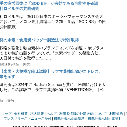
手の疲労回復に「SOD B®」が有効である可能性を確認 ―
社ロベルテの共同研究 ―
社ロベルテは、第11回日本スポーツパフォーマンス学会大
日）において、メロン果汁濃縮エキス加工食品「SOD B®」の摂
労回復度……
発の水素・食用炭パウダー製造法で特許取得
戦略を強化し独自素材のブランディングを加速～ 炭プラス
てより特許出願を行っていた「水素パウダーの製造方法」
月10日付で特許を取得した……
機能性表示食品
研究
【米国・大規模な臨床試験】ラフマ葉抽出物がストレス、
果を示す
所は2024年に Radicle Scienceと共に、米国における大
した。この試験で、ラフマ葉抽出物「VENETRON®」（ベ
品
研究
トマップ
会社概要
求人情報
ヘルプ
利用者情報の外部送信について
利用規約
プレスリリース・ニュース受付
機能性表示食品制度［機能性表示対応素材］