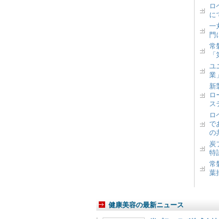
ロベ
に
一丸
門
常
「
ユ
業
新
ロ
ス
ロ
で
の
炭
特
常
葉
健康美容の最新ニュース