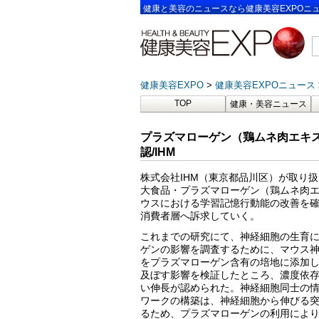
健康と美容のニュースなら健康美容EXPOニ
健康美容EXPO
健康美容EXPOニュース
TOP
健康・美容ニュース
プラズマローゲン（鶏ムネ肉エキ
認/IHM
株式会社IHM（東京都品川区）が取り扱
大食品・プラズマローゲン（鶏ムネ肉エ
ウスにおける学習記憶行動能の改善を
消費者層へ訴求していく。
これまでの研究にて、神経細胞の生育
ゲンの影響を調査するために、マウス神
をプラズマローゲン含有の培地に添加
及ぼす影響を検証したところ、濃度依
い伸長が認められた。神経細胞同士の
ワークの構築は、神経細胞から伸びる
るため、プラズマローゲンの利用によ