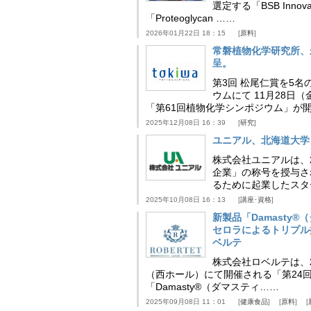
選定する「BSB Inno
「Proteoglycan ……
2026年01月22日 18：15
原料
常磐植物化学研究所、
呈。
第3回 松尾仁賞を5名
ウムにて 11月28
「第61回植物化学シンポジウム」が
2025年12月08日 16：39
研究
ユニアル、北海道大学
株式会社ユニアルは、
企業」の称号を授与さ
るために起業したスタ
2025年10月08日 16：13
講座･資格
新製品「Damasty®
セロラによるトリプル
ベルテ
株式会社ロベルテは、2
（西ホール）にて開催される「第24回
「Damasty®（ダマスティ……
2025年09月08日 11：01
健康食品
原料