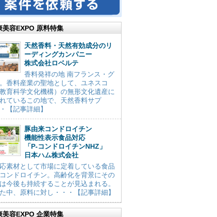
康美容EXPO 原料特集
天然香料・天然有効成分のリ
ーディングカンパニー
株式会社ロベルテ
香料発祥の地 南フランス・グ
。香料産業の聖地として、ユネスコ
教育科学文化機構）の無形文化遺産に
れているこの地で、天然香料サプ
・【記事詳細】
豚由来コンドロイチン
機能性表示食品対応
「P-コンドロイチンNHZ」
日本ハム株式会社
応素材として市場に定着している食品
コンドロイチン。高齢化を背景にその
は今後も持続することが見込まれる。
た中、原料に対し・・・【記事詳細】
康美容EXPO 企業特集