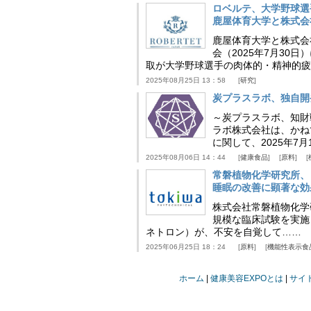
ロベルテ、大学野球選
鹿屋体育大学と株式会
鹿屋体育大学と株式会
会（2025年7月30
取が大学野球選手の肉体的・精神的疲
2025年08月25日 13：58
研究
炭プラスラボ、独自開
～炭プラスラボ、知財
ラボ株式会社は、かね
に関して、2025年7
2025年08月06日 14：44
健康食品
原料
常磐植物化学研究所、
睡眠の改善に顕著な効
株式会社常磐植物化学研究
規模な臨床試験を実施
ネトロン）が、不安を自覚して……
2025年06月25日 18：24
原料
機能性表示食
ホーム
健康美容EXPOとは
サイ