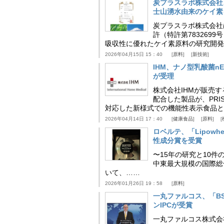
炭プラスラボ株式会社
士山湧水由来のケイ素
炭プラスラボ株式会社
許（特許第783269
吸収性に優れたケイ素原料の研究開発
2026年04月15日 15：40
原料
新技術
IHM、ナノ型乳酸菌n
が受理
株式会社IHMが販売す
配合した製品が、PRI
対応した新様式での機能性表示食品と
2026年04月14日 17：40
健康食品
原料
ロベルテ、「Lipowhea
性成分賞を受賞
〜15年の研究と10件
中東最大規模の国際総合食品
いて、……
2026年01月26日 19：58
原料
一丸ファルコス、「BSB 
ンIPCが受賞
一丸ファルコス株式会