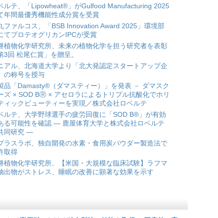
ルテ、「Lipowheat®」がGulfood Manufacturing 2025
て年間最優秀機能性成分賞を受賞
ファルコス、「BSB Innovation Award 2025」環境部
にてプロテオグリカンIPCが受賞
磐植物化学研究所、未来の植物化学を担う研究者を表彰
第3回 松尾仁賞」を贈呈。
ニアル、北海道大学より「北大発認定スタートアップ企
」の称号を授与
製品「Damasty®（ダマスティー）」を発表 － ダマスク
ーズ × SOD BⓇ × アセロラによるトリプル抗酸化でホリ
ティックビューティーを実現／株式会社ロベルテ
ベルテ、大学野球選手の疲労回復に「SOD B®」が有効
ある可能性を確認 ― 鹿屋体育大学と株式会社ロベルテ
共同研究 ―
プラスラボ、独自開発の水素・食用炭パウダー製造法で
許取得
磐植物化学研究所、【米国・大規模な臨床試験】ラフマ
抽出物がストレス、睡眠の改善に顕著な効果を示す