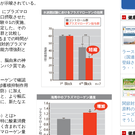
性が示唆されている。
）にプラズマロ
経口摂取させた
健
験※1の実施、
測定した。その
与群と比較し
るまでの時間が
の相対的プラズマ
憶能力増強剤と
ラース
（国連
に、脳由来の神
登録さ
タンパク質であ
ラ・・
ローゲンで確認
β蓄積抑制作用
予防）に加え
上と、より幅広
もに、新たなエ
関節対
原料の
ニーズ
）とは>
そうし
。特に酸素消費
多く含まれてお
ズマローゲン量
健