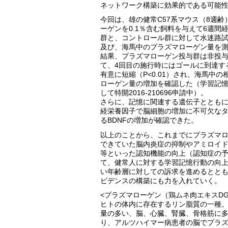
ネットワーク構築に効果的である可能
今回は、雄の健常C57系マウス（8週齢
ーゲンを0.1％含む飼料を与えて6週間
群と、コントロール群に対して水迷路試
及び、海馬中のプラズマローゲン量を
結果、プラズマローゲン投与群は非投
て、4回目の施行時にはゴールに到達す
有意に短縮（P<0.01）され、海馬中
ローゲン量の増加を確認した（学習記
して特開2016-210696申請中）。
さらに、記憶に関連する遺伝子ととも
経栄養因子で脳細胞の増加に不可欠な
るBDNFの増加が確認できた。
以上のことから、これまでにプラズマ
できていた脳内炎症の抑制やアミロイド
等といった認知機能の向上（認知症の
て、健常人に対する学習記憶行動の向
い年齢層に対しての訴求を進めるとと
ビデンスの構築にも力を入れていく。
<プラズマローゲン（鶏ムネ肉エキスDG
ヒトの体内に存在するリン脂質の一種
量の多い、脳、心臓、腎臓、骨格筋に
り、アルツハイマー病患者の脳でプラ