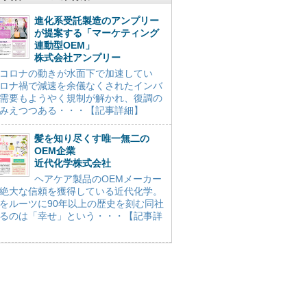
進化系受託製造のアンプリー
が提案する「マーケティング
連動型OEM」
株式会社アンプリー
コロナの動きが水面下で加速してい
ロナ禍で減速を余儀なくされたインバ
需要もようやく規制が解かれ、復調の
みえつつある・・・【記事詳細】
髪を知り尽くす唯一無二の
OEM企業
近代化学株式会社
ヘアケア製品のOEMメーカー
絶大な信頼を獲得している近代化学。
をルーツに90年以上の歴史を刻む同社
るのは「幸せ」という・・・【記事詳