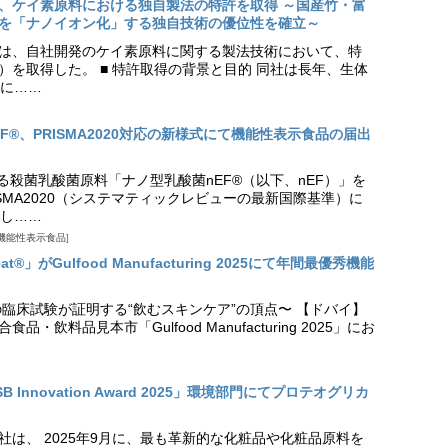
、ケイ素原料における独自製法の特許を取得 ～国産竹・富
を「ナノイオン化」する独自技術の優位性を確立～
は、自社開発のケイ素原料に関する製法技術において、特
9号）を取得した。 ■ 特許取得の背景と目的 同社は長年、生体
に……
EF®、PRISMA2020対応の新様式にて機能性表示食品の届出
る殺菌乳酸菌原料「ナノ型乳酸菌nEF®（以下、nEF）」を
SMA2020（システマティックレビューの最新国際基準）に
し……
機能性表示食品
t®」がGulfood Manufacturing 2025にて年間最優秀機能
の臨床試験が証明する“飲むスキンケア”の頂点〜 【ドバイ】
・飲料品見本市「Gulfood Manufacturing 2025」にお
Innovation Award 2025」環境部門にてプロテオグリカ
社は、 2025年9月に、最も革新的な化粧品や化粧品原料を