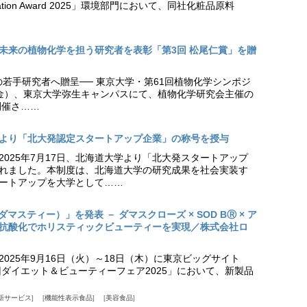
vation Award 2025」環境部門において、同社化粧品原料
未来の植物化学を担う研究者を表彰「第3回 松尾仁賞」を贈
の若手研究者へ贈呈── 東京大学・第61回植物化学シンポジ
日（金）、東京大学弥生キャンパスにて、植物化学研究会主催の
開催さ……
より「北大発認定スタートアップ企業」の称号を授与
2025年7月17日、北海道大学より「北大発スタートアップ
れました。本制度は、北海道大学の研究成果を社会実装す
ートアップを大学として……
（ダマスティー）」を発表 － ダマスクローズ × SOD BⓇ × ア
抗酸化でホリスティックビューティーを実現／株式会社ロ
025年9月16日（火）～18日（木）に東京ビッグサイト
ダイエット＆ビューティーフェア2025」において、新製品
新サービス
機能性表示食品
美容食品