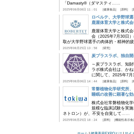
「Damasty®（ダマスティ……
2025年09月08日 11：01
健康食品
原料
ロベルテ、大学野球選
鹿屋体育大学と株式会
鹿屋体育大学と株式会
会（2025年7月30
取が大学野球選手の肉体的・精神的疲
2025年08月25日 13：58
研究
炭プラスラボ、独自開
～炭プラスラボ、知財
ラボ株式会社は、かね
に関して、2025年7
2025年08月06日 14：44
健康食品
原料
常磐植物化学研究所、
睡眠の改善に顕著な効
株式会社常磐植物化学研究
規模な臨床試験を実施
ネトロン）が、不安を自覚して……
2025年06月25日 18：24
原料
機能性表示食
ホーム
健康美容EXPOとは
サイ