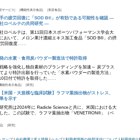
新サービス
機能性表示食品
美容食品
手の疲労回復に「SOD B®」が有効である可能性を確認 ―
社ロベルテの共同研究 ―
社ロベルテは、第11回日本スポーツパフォーマンス学会大
日）において、メロン果汁濃縮エキス加工食品「SOD B®」の摂
労回復度……
発の水素・食用炭パウダー製造法で特許取得
戦略を強化し独自素材のブランディングを加速～ 炭プラス
てより特許出願を行っていた「水素パウダーの製造方法」
月10日付で特許を取得した……
機能性表示食品
研究
【米国・大規模な臨床試験】ラフマ葉抽出物がストレス、
果を示す
所は2024年に Radicle Scienceと共に、米国における大
した。この試験で、ラフマ葉抽出物「VENETRON®」（ベ
品
研究
トマップ
会社概要
求人情報
ヘルプ
利用者情報の外部送信について
利用規約