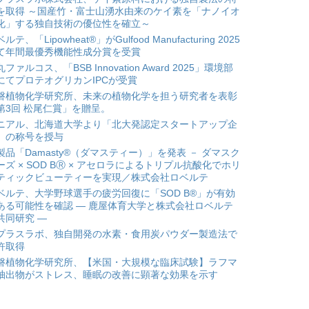
を取得 ～国産竹・富士山湧水由来のケイ素を「ナノイオ
化」する独自技術の優位性を確立～
ルテ、「Lipowheat®」がGulfood Manufacturing 2025
て年間最優秀機能性成分賞を受賞
ファルコス、「BSB Innovation Award 2025」環境部
にてプロテオグリカンIPCが受賞
磐植物化学研究所、未来の植物化学を担う研究者を表彰
第3回 松尾仁賞」を贈呈。
ニアル、北海道大学より「北大発認定スタートアップ企
」の称号を授与
製品「Damasty®（ダマスティー）」を発表 － ダマスク
ーズ × SOD BⓇ × アセロラによるトリプル抗酸化でホリ
ティックビューティーを実現／株式会社ロベルテ
ベルテ、大学野球選手の疲労回復に「SOD B®」が有効
ある可能性を確認 ― 鹿屋体育大学と株式会社ロベルテ
共同研究 ―
プラスラボ、独自開発の水素・食用炭パウダー製造法で
許取得
磐植物化学研究所、【米国・大規模な臨床試験】ラフマ
抽出物がストレス、睡眠の改善に顕著な効果を示す