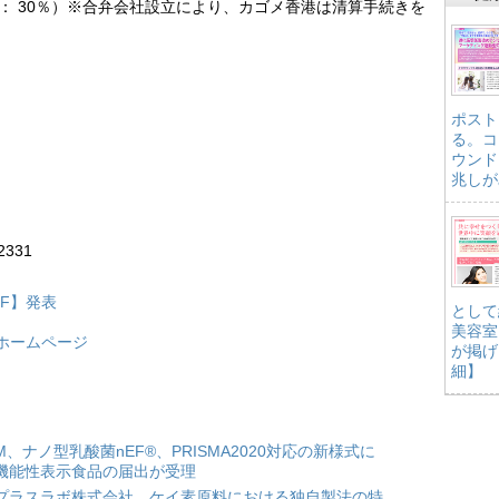
カゴメ： 30％）※合弁会社設立により、カゴメ香港は清算手続きを
ポスト
る。コ
ウンド
兆しが
2331
DF】発表
として
美容室
ホームページ
が掲げ
細】
HM、ナノ型乳酸菌nEF®、PRISMA2020対応の新様式に
機能性表示食品の届出が受理
プラスラボ株式会社、ケイ素原料における独自製法の特