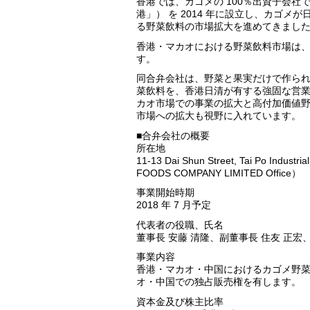
香港では、カゴメの 100％出資子会社であるKA
港」） を 2014 年に設立し、カゴ
る野菜飲料の市場拡大を進めてきまし
香港・マカオにおける野菜飲料市場は
す。
同合弁会社は、野菜と果実だけで作ら
菜飲料を、香港日清が有する強固な営
カオ市場での事業の拡大と高付加価値
市場への拡大も視野に入れています。
■合弁会社の概要
所在地
11-13 Dai Shun Street, Tai Po Industri
FOODS COMPANY LIMITED Office）
事業開始時期
2018 年 7 月予定
代表者の役職、氏名
董事長 安藤 清隆、副董事長 住友 正宏、
事業内容
香港・マカオ・中国におけるカゴメ野
オ・中国での独占販売権を有します。
資本金及び株主比率