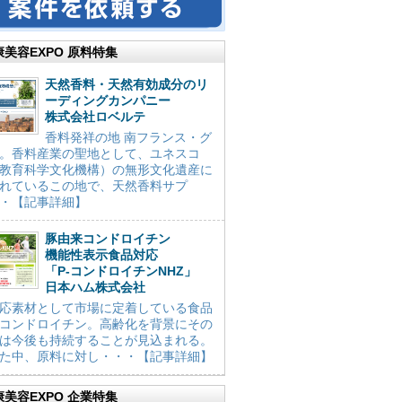
康美容EXPO 原料特集
天然香料・天然有効成分のリ
ーディングカンパニー
株式会社ロベルテ
香料発祥の地 南フランス・グ
。香料産業の聖地として、ユネスコ
教育科学文化機構）の無形文化遺産に
れているこの地で、天然香料サプ
・【記事詳細】
豚由来コンドロイチン
機能性表示食品対応
「P-コンドロイチンNHZ」
日本ハム株式会社
応素材として市場に定着している食品
コンドロイチン。高齢化を背景にその
は今後も持続することが見込まれる。
た中、原料に対し・・・【記事詳細】
康美容EXPO 企業特集