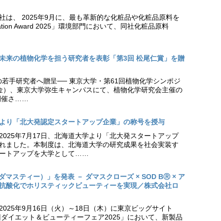
社は、 2025年9月に、最も革新的な化粧品や化粧品原料を
vation Award 2025」環境部門において、同社化粧品原料
未来の植物化学を担う研究者を表彰「第3回 松尾仁賞」を贈
の若手研究者へ贈呈── 東京大学・第61回植物化学シンポジ
日（金）、東京大学弥生キャンパスにて、植物化学研究会主催の
開催さ……
より「北大発認定スタートアップ企業」の称号を授与
2025年7月17日、北海道大学より「北大発スタートアップ
れました。本制度は、北海道大学の研究成果を社会実装す
ートアップを大学として……
（ダマスティー）」を発表 － ダマスクローズ × SOD BⓇ × ア
抗酸化でホリスティックビューティーを実現／株式会社ロ
025年9月16日（火）～18日（木）に東京ビッグサイト
ダイエット＆ビューティーフェア2025」において、新製品