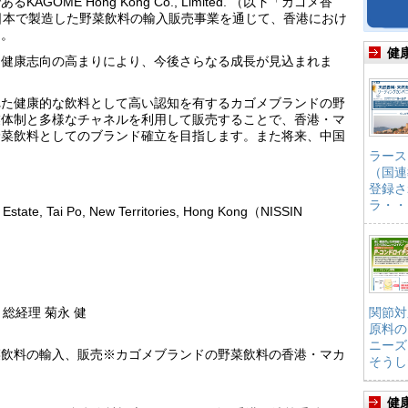
GOME Hong Kong Co., Limited. （以下「カゴメ香
メが日本で製造した野菜飲料の輸入販売事業を通じて、香港におけ
た。
健
、健康志向の高まりにより、今後さらなる成長が見込まれま
れた健康的な飲料として高い認知を有するカゴメブランドの野
業体制と多様なチャネルを利用して販売することで、香港・マ
野菜飲料としてのブランド確立を目指します。また将来、中国
ラース
（国連
登録さ
ラ・・
al Estate, Tai Po, New Territories, Hong Kong（NISSIN
総経理 菊永 健
関節対
原料の
ニーズ
菜飲料の輸入、販売※カゴメブランドの野菜飲料の香港・マカ
そうし
健