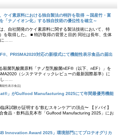
、ケイ素原料における独自製法の特許を取得 ～国産竹・富
を「ナノイオン化」する独自技術の優位性を確立～
は、自社開発のケイ素原料に関する製法技術において、特
9号）を取得した。 ■ 特許取得の背景と目的 同社は長年、生体
に……
EF®、PRISMA2020対応の新様式にて機能性表示食品の届出
る殺菌乳酸菌原料「ナノ型乳酸菌nEF®（以下、nEF）」を
SMA2020（システマティックレビューの最新国際基準）に
し……
機能性表示食品
t®」がGulfood Manufacturing 2025にて年間最優秀機能
の臨床試験が証明する“飲むスキンケア”の頂点〜 【ドバイ】
・飲料品見本市「Gulfood Manufacturing 2025」にお
Innovation Award 2025」環境部門にてプロテオグリカ