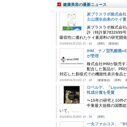
健康美容の最新ニュース
炭プラスラボ株式会社
士山湧水由来のケイ素
炭プラスラボ株式会社
許（特許第783269
吸収性に優れたケイ素原料の研究開発
2026年04月15日 15：40
原料
新技術
IHM、ナノ型乳酸菌n
が受理
株式会社IHMが販売す
配合した製品が、PRI
対応した新様式での機能性表示食品と
2026年04月14日 17：40
健康食品
原料
ロベルテ、「Lipowhea
性成分賞を受賞
〜15年の研究と10件
中東最大規模の国際総合食品
いて、……
2026年01月26日 19：58
原料
一丸ファルコス、「BSB 