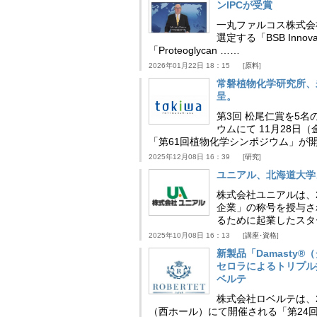
ンIPCが受賞
一丸ファルコス株式会
選定する「BSB Inno
「Proteoglycan ……
2026年01月22日 18：15
原料
常磐植物化学研究所、
呈。
第3回 松尾仁賞を5名
ウムにて 11月28
「第61回植物化学シンポジウム」が
2025年12月08日 16：39
研究
ユニアル、北海道大学
株式会社ユニアルは、
企業」の称号を授与さ
るために起業したスタ
2025年10月08日 16：13
講座･資格
新製品「Damasty®
セロラによるトリプル
ベルテ
株式会社ロベルテは、2
（西ホール）にて開催される「第24回