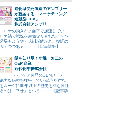
進化系受託製造のアンプリー
が提案する「マーケティング
連動型OEM」
株式会社アンプリー
コロナの動きが水面下で加速してい
ロナ禍で減速を余儀なくされたインバ
需要もようやく規制が解かれ、復調の
みえつつある・・・【記事詳細】
髪を知り尽くす唯一無二の
OEM企業
近代化学株式会社
ヘアケア製品のOEMメーカー
絶大な信頼を獲得している近代化学。
をルーツに90年以上の歴史を刻む同社
るのは「幸せ」という・・・【記事詳