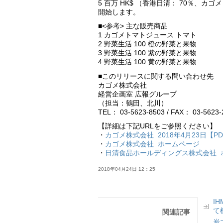
5 百万 HK$ （香港日清： 70％、
開始します。
■<参考> 主な販売商品
1 カゴメトマトジュース トマト
2 野菜生活 100 橙の野菜と果物
3 野菜生活 100 紫の野菜と果物
4 野菜生活 100 黄の野菜と果物
■このリリースに関する問い合わせ先
カゴメ株式会社
経営企画室 広報グループ
（担当：鶴田、北川）
TEL： 03-5623-8503 / FAX： 03-5623-
【詳細は下記URLをご参照ください】
・
カゴメ株式会社 2018年4月23日【P
・
カゴメ株式会社 ホームページ
・
日清食品ホールディングス株式会社 
2018年04月24日 12：25
I
て
関連記事
炭