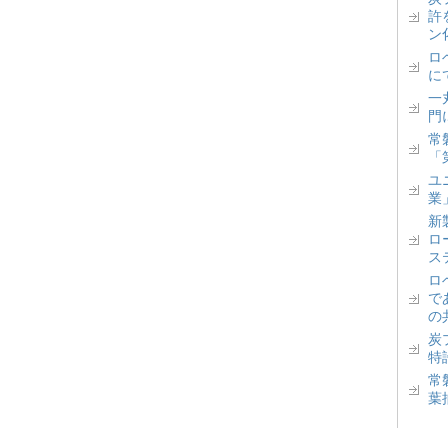
許
ン
ロベ
に
一丸
門
常
「
ユ
業
新
ロ
ス
ロ
で
の
炭
特
常
葉