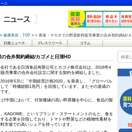
ュース
健康美容：TOP
香港・マカオでの野菜飲料販売事業の合弁契約締結/カ
行政ニュース
プレスリリース
コラム
の合弁契約締結/カゴメと日清HD
会社である日清食品有限公司とカゴメ株式会社は、2018年4
料販売事業の合弁会社設立に関する契約を締結しました。
016年5月に「中期経営計画2020」を発表し、「グローバル
して「時価総額1兆円」を目指しています。またその達成の
針です。
および中国において、付加価値の高い即席麺を中心に、食品の製
。KAGOME」というブランド・ステートメントのもと、食を
献する企業を目指しており、トマトや野菜などの植物性素材を
飲料市場での高いシェアを持っています。