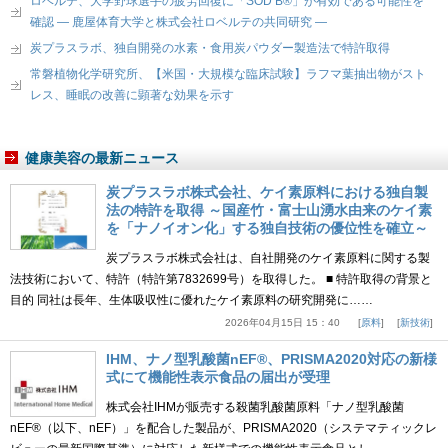
ロベルテ、大学野球選手の疲労回復に「SOD B®」が有効である可能性を
確認 ― 鹿屋体育大学と株式会社ロベルテの共同研究 ―
炭プラスラボ、独自開発の水素・食用炭パウダー製造法で特許取得
常磐植物化学研究所、【米国・大規模な臨床試験】ラフマ葉抽出物がスト
レス、睡眠の改善に顕著な効果を示す
健康美容の最新ニュース
炭プラスラボ株式会社、ケイ素原料における独自製
法の特許を取得 ～国産竹・富士山湧水由来のケイ素
を「ナノイオン化」する独自技術の優位性を確立～
炭プラスラボ株式会社は、自社開発のケイ素原料に関する製
法技術において、特許（特許第7832699号）を取得した。 ■ 特許取得の背景と
目的 同社は長年、生体吸収性に優れたケイ素原料の研究開発に……
2026年04月15日 15：40
原料
新技術
IHM、ナノ型乳酸菌nEF®、PRISMA2020対応の新様
式にて機能性表示食品の届出が受理
株式会社IHMが販売する殺菌乳酸菌原料「ナノ型乳酸菌
nEF®（以下、nEF）」を配合した製品が、PRISMA2020（システマティックレ