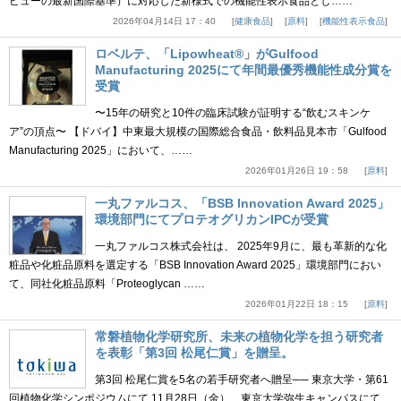
ビューの最新国際基準）に対応した新様式での機能性表示食品とし……
2026年04月14日 17：40
健康食品
原料
機能性表示食品
ロベルテ、「Lipowheat®」がGulfood
Manufacturing 2025にて年間最優秀機能性成分賞を
受賞
〜15年の研究と10件の臨床試験が証明する“飲むスキンケ
ア”の頂点〜 【ドバイ】中東最大規模の国際総合食品・飲料品見本市「Gulfood
Manufacturing 2025」において、……
2026年01月26日 19：58
原料
一丸ファルコス、「BSB Innovation Award 2025」
環境部門にてプロテオグリカンIPCが受賞
一丸ファルコス株式会社は、 2025年9月に、最も革新的な化
粧品や化粧品原料を選定する「BSB Innovation Award 2025」環境部門におい
て、同社化粧品原料「Proteoglycan ……
2026年01月22日 18：15
原料
常磐植物化学研究所、未来の植物化学を担う研究者
を表彰「第3回 松尾仁賞」を贈呈。
第3回 松尾仁賞を5名の若手研究者へ贈呈── 東京大学・第61
回植物化学シンポジウムにて 11月28日（金）、東京大学弥生キャンパスにて、