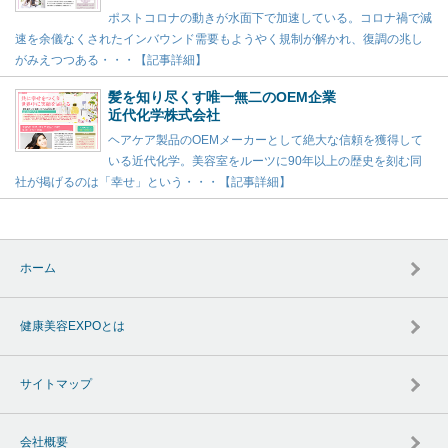
ポストコロナの動きが水面下で加速している。コロナ禍で減
速を余儀なくされたインバウンド需要もようやく規制が解かれ、復調の兆し
がみえつつある・・・【記事詳細】
髪を知り尽くす唯一無二のOEM企業
近代化学株式会社
ヘアケア製品のOEMメーカーとして絶大な信頼を獲得して
いる近代化学。美容室をルーツに90年以上の歴史を刻む同
社が掲げるのは「幸せ」という・・・【記事詳細】
ホーム
健康美容EXPOとは
サイトマップ
会社概要