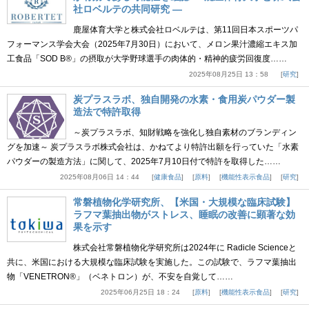
社ロベルテの共同研究 ―
鹿屋体育大学と株式会社ロベルテは、第11回日本スポーツパ
フォーマンス学会大会（2025年7月30日）において、メロン果汁濃縮エキス加
工食品「SOD B®」の摂取が大学野球選手の肉体的・精神的疲労回復度……
2025年08月25日 13：58
研究
炭プラスラボ、独自開発の水素・食用炭パウダー製
造法で特許取得
～炭プラスラボ、知財戦略を強化し独自素材のブランディン
グを加速～ 炭プラスラボ株式会社は、かねてより特許出願を行っていた「水素
パウダーの製造方法」に関して、2025年7月10日付で特許を取得した……
2025年08月06日 14：44
健康食品
原料
機能性表示食品
研究
常磐植物化学研究所、【米国・大規模な臨床試験】
ラフマ葉抽出物がストレス、睡眠の改善に顕著な効
果を示す
株式会社常磐植物化学研究所は2024年に Radicle Scienceと
共に、米国における大規模な臨床試験を実施した。この試験で、ラフマ葉抽出
物「VENETRON®」（ベネトロン）が、不安を自覚して……
2025年06月25日 18：24
原料
機能性表示食品
研究