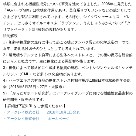
橘類に含まれる機能性成分について研究を進めてきました。2006年に発売した
「AGハーブMIX」は抗糖化作用があり、美容系サプリメントなどの成分として
さまざまな製品に利用されています。そのほか、シイクワシャーエキス「ビレ
チン」、はっさくオイルエキス末「ラプテン」、うんしゅうみかんパルプ「ク
リプトベータ」と計4種類の素材があります。
語句解説
1）加齢や糖尿病の進行に伴って起こる糖とタンパク質との化学反応の一つで、
近年、老化危険因子のひとつとしても考えられています。
2）還元糖やアルデヒド負荷による生体へのストレスと、その後の反応を総合的
にとらえた概念です。主に糖化による悪影響を指します。
3）糖化によって最終的に生成する物質の総称。ペントシジンやカルボキシメチ
ルリジン（CML）など多くの 化合物があります。
4）ハーブエキス含有食品の糖化ストレス抑制作用/第18回日本抗加齢医学会総
会（2018年5月25日～27日・大阪市）
5）「からだサポート研究所」はアークレイグループにおける機能性食品素材の
研究開発・販売会社です。
【 詳細は下記URLをご参照ください 】
・
アークレイ株式会社 2018年10月1日発表
・
アークレイ株式会社 ホームページ