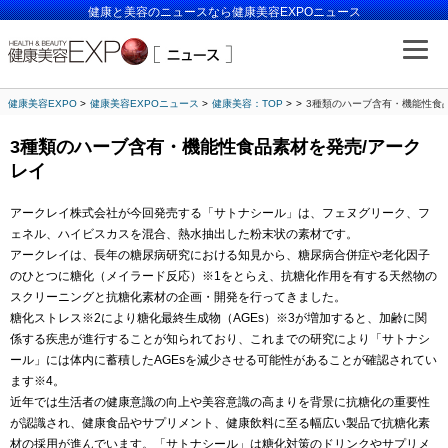
健康と美容のニュースなら健康美容EXPOニュース
健康美容EXPO
健康美容EXPOニュース
健康美容：TOP
3種類のハーブ含有・機能性食
3種類のハーブ含有・機能性食品素材を発売/アーク
レイ
アークレイ株式会社が今回発売する「サトナシール」は、フェヌグリーク、フ
ェネル、ハイビスカスを混合、熱水抽出した粉末状の素材です。
アークレイは、長年の糖尿病研究における知見から、糖尿病合併症や老化因子
のひとつに糖化（メイラード反応）※1をとらえ、抗糖化作用を有する天然物の
スクリーニングと抗糖化素材の企画・開発を行ってきました。
糖化ストレス※2により糖化最終生成物（AGEs）※3が増加すると、加齢に関
係する疾患が進行することが知られており、これまでの研究により「サトナシ
ール」には体内に蓄積したAGEsを減少させる可能性があることが確認されてい
ます※4。
近年では生活者の健康意識の向上や美容意識の高まりを背景に抗糖化の重要性
が認識され、健康食品やサプリメント、健康飲料に至る幅広い製品で抗糖化素
材の採用が進んでいます。「サトナシール」は糖化対策のドリンクやサプリメ