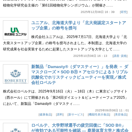
植物化学研究会主催の「第61回植物化学シンポジウム」が開催さ……
2025年12月08日 16：39
研究
ユニアル、北海道大学より「北大発認定スタートア
ップ企業」の称号を授与
株式会社ユニアルは、2025年7月17日、北海道大学より「北
大発スタートアップ企業」の称号を授与されました。本制度は、北海道大学の
研究成果を社会実装するために起業したスタートアップを大学として……
2025年10月08日 16：13
講座･資格
新製品「Damasty®（ダマスティー）」を発表 － ダ
マスクローズ × SOD BⓇ × アセロラによるトリプル
抗酸化でホリスティックビューティーを実現／株式
会社ロベルテ
株式会社ロベルテは、2025年9月16日（火）～18日（木）に東京ビッグサイト
（西ホール）にて開催される「第24回ダイエット＆ビューティーフェア2025」
において、新製品「Damasty®（ダマスティ……
2025年09月08日 11：01
健康食品
原料
新サービス
機能性表示食品
美容食品
ロベルテ、大学野球選手の疲労回復に「SOD B®」
が有効である可能性を確認 ― 鹿屋体育大学と株式会