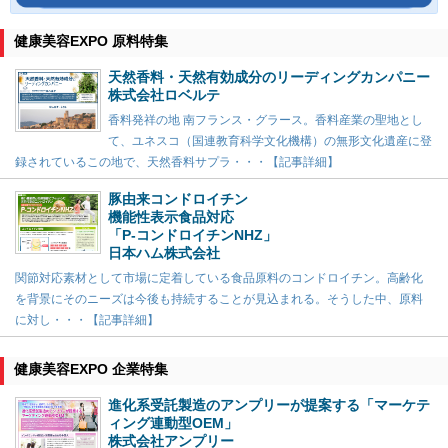
健康美容EXPO 原料特集
天然香料・天然有効成分のリーディングカンパニー
株式会社ロベルテ
香料発祥の地 南フランス・グラース。香料産業の聖地とし
て、ユネスコ（国連教育科学文化機構）の無形文化遺産に登
録されているこの地で、天然香料サプラ・・・【記事詳細】
豚由来コンドロイチン
機能性表示食品対応
「P-コンドロイチンNHZ」
日本ハム株式会社
関節対応素材として市場に定着している食品原料のコンドロイチン。高齢化
を背景にそのニーズは今後も持続することが見込まれる。そうした中、原料
に対し・・・【記事詳細】
健康美容EXPO 企業特集
進化系受託製造のアンプリーが提案する「マーケテ
ィング連動型OEM」
株式会社アンプリー