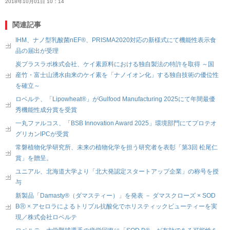
2018年10月01日 10：14
関連記事
IHM、ナノ型乳酸菌nEF®、PRISMA2020対応の新様式にて機能性表示食
品の届出が受理
炭プラスラボ株式会社、ケイ素原料における独自製法の特許を取得 ～国
産竹・富士山湧水由来のケイ素を「ナノイオン化」する独自技術の優位性
を確立～
ロベルテ、「Lipowheat®」がGulfood Manufacturing 2025にて年間最優
秀機能性成分賞を受賞
一丸ファルコス、「BSB Innovation Award 2025」環境部門にてプロテオ
グリカンIPCが受賞
常磐植物化学研究所、未来の植物化学を担う研究者を表彰「第3回 松尾仁
賞」を贈呈。
ユニアル、北海道大学より「北大発認定スタートアップ企業」の称号を授
与
新製品「Damasty®（ダマスティー）」を発表 － ダマスクローズ × SOD
BⓇ × アセロラによるトリプル抗酸化でホリスティックビューティーを実
現／株式会社ロベルテ