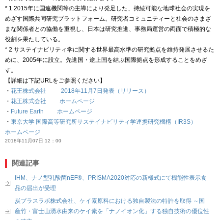
* 1 2015年に国連機関等の主導により発足した、持続可能な地球社会の実現を
めざす国際共同研究プラットフォーム。研究者コミュニティーと社会のさまざ
まな関係者との協働を重視し、日本は研究推進、事務局運営の両面で積極的な
役割を果たしている。
* 2 サステイナビリティ学に関する世界最高水準の研究拠点を維持発展させるた
めに、2005年に設立。先進国・途上国を結ぶ国際拠点を形成することをめざ
す。
【詳細は下記URLをご参照ください】
・
花王株式会社 2018年11月7日発表（リリース）
・
花王株式会社 ホームページ
・
Future Earth ホームページ
・
東京大学 国際高等研究所サステイナビリティ学連携研究機構（IR3S）
ホームページ
2018年11月07日 12：00
関連記事
IHM、ナノ型乳酸菌nEF®、PRISMA2020対応の新様式にて機能性表示食
品の届出が受理
炭プラスラボ株式会社、ケイ素原料における独自製法の特許を取得 ～国
産竹・富士山湧水由来のケイ素を「ナノイオン化」する独自技術の優位性