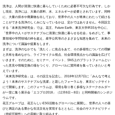
洗浄は、人間が清潔に快適に暮らしていくために必要不可欠な行為です。しか
し現在、洗浄には、大量の原料、水、エネルギーが必要とされています。同時
に、大量の排水や廃棄物を出しており、世界中の人々が将来にわたって続ける
ことができる洗浄のしくみになっているかは、定かではありません。今回設立
する「未来洗浄研究会」では、花王、Future Earth、東京大学IR3Sを中心に、
「世界中の人々がサステナブルに清潔に快適に暮らせる社会」をめざして、事
業領域や学問領域の枠を超え、産学公民等のさまざまな知恵を集めて、未来の
洗浄について議論や提案をします。
まずは、洗浄のなかでも「洗たく」に焦点をあて、その多様性についての理解
と共有を進めながら、ライフサイクル視点、社会環境視点からの議論を広げて
いきます。そのために、セミナー、イベント、SNS上のプラットフォームとい
った意見や情報交換の場をつくり、グローバルに賛同者を集っていきたいと考
えています。
「未来洗浄研究会」は、その設立を記念し、2018年12月7日に「みんなで考え
よう！未来のサステナブルな洗濯」と題したフォーラムを、東京ビックサイト
にて開催します。このフォーラムは、環境を取り巻く多様なステークホルダー
が一堂に集う展示会「エコプロ2018」（12月6日～8日）と同時開催のシンポジ
ウムです。
花王グループは、花王らしいESG活動をグローバルに展開し、世界の人々の喜
びと満足のある豊かな生活文化を実現するとともに、社会のサステナビリティ
（持続可能性）への貢献に取り組みます。