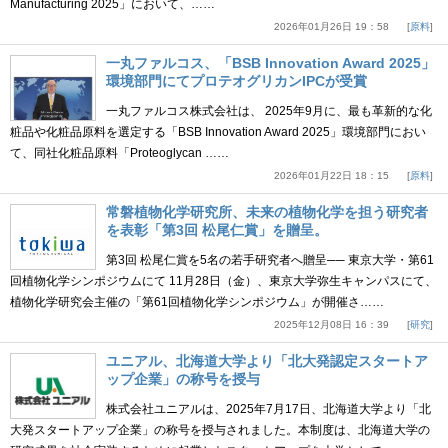
Manufacturing 2025」において、……
2026年01月26日 19：58
原料
一丸ファルコス、「BSB Innovation Award 2025」
環境部門にてプロテオグリカンIPCが受賞
一丸ファルコス株式会社は、 2025年9月に、最も革新的な化
粧品や化粧品原料を選定する「BSB Innovation Award 2025」環境部門におい
て、同社化粧品原料「Proteoglycan ……
2026年01月22日 18：15
原料
常磐植物化学研究所、未来の植物化学を担う研究者
を表彰「第3回 松尾仁賞」を贈呈。
第3回 松尾仁賞を5名の若手研究者へ贈呈── 東京大学・第61
回植物化学シンポジウムにて 11月28日（金）、東京大学弥生キャンパスにて、
植物化学研究会主催の「第61回植物化学シンポジウム」が開催さ……
2025年12月08日 16：39
研究
ユニアル、北海道大学より「北大発認定スタートア
ップ企業」の称号を授与
株式会社ユニアルは、2025年7月17日、北海道大学より「北
大発スタートアップ企業」の称号を授与されました。本制度は、北海道大学の