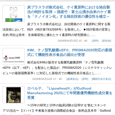
炭プラスラボ株式会社、ケイ素原料における独自製
法の特許を取得 ～国産竹・富士山湧水由来のケイ素
を「ナノイオン化」する独自技術の優位性を確立～
炭プラスラボ株式会社は、自社開発のケイ素原料に関する製
法技術において、特許（特許第7832699号）を取得した。 ■ 特許取得の背景と
目的 同社は長年、生体吸収性に優れたケイ素原料の研究開発に……
2026年04月15日 15：40
原料
新技術
IHM、ナノ型乳酸菌nEF®、PRISMA2020対応の新様
式にて機能性表示食品の届出が受理
株式会社IHMが販売する殺菌乳酸菌原料「ナノ型乳酸菌
nEF®（以下、nEF）」を配合した製品が、PRISMA2020（システマティックレ
ビューの最新国際基準）に対応した新様式での機能性表示食品とし……
2026年04月14日 17：40
健康食品
原料
機能性表示食品
ロベルテ、「Lipowheat®」がGulfood
Manufacturing 2025にて年間最優秀機能性成分賞を
受賞
〜15年の研究と10件の臨床試験が証明する“飲むスキンケ
ア”の頂点〜 【ドバイ】中東最大規模の国際総合食品・飲料品見本市「Gulfood