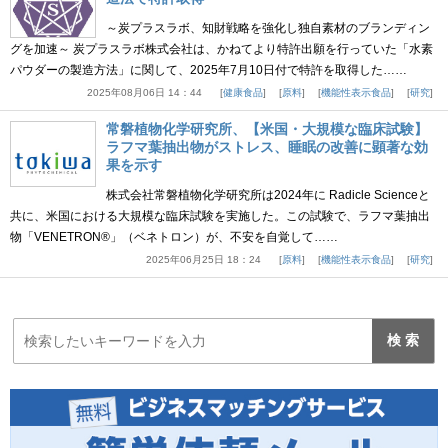
～炭プラスラボ、知財戦略を強化し独自素材のブランディン
グを加速～ 炭プラスラボ株式会社は、かねてより特許出願を行っていた「水素
パウダーの製造方法」に関して、2025年7月10日付で特許を取得した……
2025年08月06日 14：44
健康食品
原料
機能性表示食品
研究
常磐植物化学研究所、【米国・大規模な臨床試験】
ラフマ葉抽出物がストレス、睡眠の改善に顕著な効
果を示す
株式会社常磐植物化学研究所は2024年に Radicle Scienceと
共に、米国における大規模な臨床試験を実施した。この試験で、ラフマ葉抽出
物「VENETRON®」（ベネトロン）が、不安を自覚して……
2025年06月25日 18：24
原料
機能性表示食品
研究