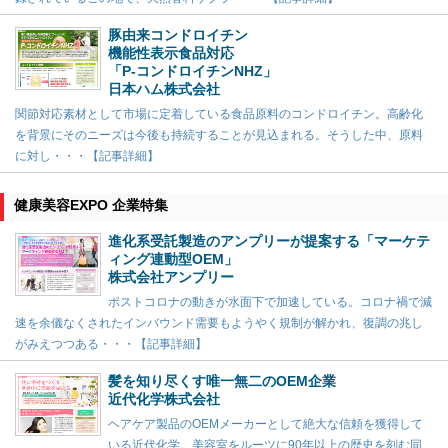
豚由来コンドロイチン
機能性表示食品対応
「P-コンドロイチンNHZ」
日本ハム株式会社
関節対応素材として市場に定着している食品原料のコンドロイチン。高齢化
を背景にそのニーズは今後も持続することが見込まれる。そうした中、原料
に対し・・・【記事詳細】
健康美容EXPO 企業特集
進化系受託製造のアンプリーが提案する「マーケテ
ィング連動型OEM」
株式会社アンプリー
ポストコロナの動きが水面下で加速している。コロナ禍で減
速を余儀なくされたインバウンド需要もようやく規制が解かれ、復調の兆し
がみえつつある・・・【記事詳細】
髪を知り尽くす唯一無二のOEM企業
近代化学株式会社
ヘアケア製品のOEMメーカーとして絶大な信頼を獲得して
いる近代化学。美容室をルーツに90年以上の歴史を刻む同