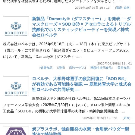
研究成果を社会実装するために起業したスタートアップを大学として……
2025年10月08日 16：13
講座･資格
新製品「Damasty®（ダマスティー）」を発表 － ダ
マスクローズ × SOD BⓇ × アセロラによるトリプル
抗酸化でホリスティックビューティーを実現／株式
会社ロベルテ
株式会社ロベルテは、2025年9月16日（火）～18日（木）に東京ビッグサイト
（西ホール）にて開催される「第24回ダイエット＆ビューティーフェア2025」
において、新製品「Damasty®（ダマスティ……
2025年09月08日 11：01
健康食品
原料
新サービス
機能性表示食品
美容食品
ロベルテ、大学野球選手の疲労回復に「SOD B®」
が有効である可能性を確認 ― 鹿屋体育大学と株式会
社ロベルテの共同研究 ―
鹿屋体育大学と株式会社ロベルテは、第11回日本スポーツパ
フォーマンス学会大会（2025年7月30日）において、メロン果汁濃縮エキス加
工食品「SOD B®」の摂取が大学野球選手の肉体的・精神的疲労回復度……
2025年08月25日 13：58
研究
炭プラスラボ、独自開発の水素・食用炭パウダー製
造法で特許取得