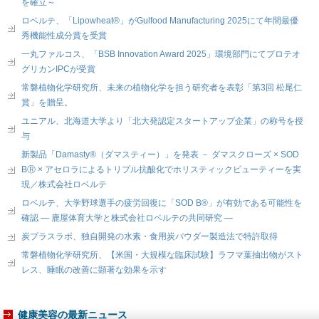
を確立～
ロベルテ、「Lipowheat®」がGulfood Manufacturing 2025にて年間最優
秀機能性成分賞を受賞
一丸ファルコス、「BSB Innovation Award 2025」環境部門にてプロテオ
グリカンIPCが受賞
常磐植物化学研究所、未来の植物化学を担う研究者を表彰「第3回 松尾仁
賞」を贈呈。
ユニアル、北海道大学より「北大発認定スタートアップ企業」の称号を授
与
新製品「Damasty®（ダマスティー）」を発表 － ダマスクローズ × SOD
BⓇ × アセロラによるトリプル抗酸化でホリスティックビューティーを実
現／株式会社ロベルテ
ロベルテ、大学野球選手の疲労回復に「SOD B®」が有効である可能性を
確認 ― 鹿屋体育大学と株式会社ロベルテの共同研究 ―
炭プラスラボ、独自開発の水素・食用炭パウダー製造法で特許取得
常磐植物化学研究所、【米国・大規模な臨床試験】ラフマ葉抽出物がスト
レス、睡眠の改善に顕著な効果を示す
健康美容の最新ニュース