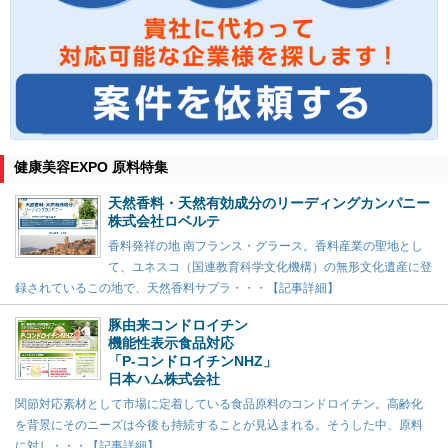
健康美容EXPO 原料特集
天然香料・天然有効成分のリーディングカンパニー
株式会社ロベルテ
香料発祥の地 南フランス・グラース。香料産業の聖地とし
て、ユネスコ（国連教育科学文化機構）の無形文化遺産に登
録されているこの地で、天然香料サプラ・・・【記事詳細】
豚由来コンドロイチン
機能性表示食品対応
「P-コンドロイチンNHZ」
日本ハム株式会社
関節対応素材として市場に定着している食品原料のコンドロイチン。高齢化
を背景にそのニーズは今後も持続することが見込まれる。そうした中、原料
に対し・・・【記事詳細】