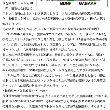
れを飼育21日目から10
日間、慢性社会的敗北
ストレス負荷によるストレス状態にした後、さらに複数の負荷試験を実施し
た。40日目に剖検し、海馬の神経栄養因子およびGABA受容体のmRNAの発現
解析を行った。
その結果、SNKを投与したストレス負荷マウスの脳海馬の脳神経栄養因子
BDNFのmRNA発現量が、無投与マウスに対し2.5倍高かった。さらに、SNKを
投与したストレス負荷マウスは無投与と比較してもGABA A受容体のmRNA発現
レベルが高くなる傾向が見られた。体重変化については、SNKの投与により無
投与マウスよりも体重減少を抑制する傾向が認められた。
脳由来の神経栄養因子であるBDNFは、神経系の分化や発達とともに、認知・
学習記憶に関与している。また、脳海馬のBDNF減少が気分障害の発症にも関
連しており、うつ状態ではBDNFレベルが低下することが確認されている。
今回の検証試験で、SNKの投与によりストレスを負荷したマウスの脳海馬の
BDNFが上昇することが確認されたことから、SNKは免疫調整とともに、継続
摂取による学習能向上及びストレス耐性の向上の可能性が期待できる乳酸菌原
料としてさらに幅広い対象者へ訴求を行っていく。
®
< 植物性ナノ型乳酸菌SNK
とは >
長野県木曽地方の伝統食“すんき漬け（赤カブ菜を使用した無塩漬物）”由来の乳
酸菌（
Lactobacillus plantarum
）を特許製法により加熱乳酸菌体製造時の菌体
の凝集を分散化し、乳酸菌の体内吸収率を高めた加熱乳酸菌原料。すんき漬け