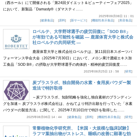
（西ホール）にて開催される「第24回ダイエット＆ビューティーフェア2025」
において、新製品「Damasty®（ダマスティ……
2025年09月08日 11：01
健康食品
原料
新サービス
機能性表示食品
美容食品
ロベルテ、大学野球選手の疲労回復に「SOD B®」
が有効である可能性を確認 ― 鹿屋体育大学と株式会
社ロベルテの共同研究 ―
鹿屋体育大学と株式会社ロベルテは、第11回日本スポーツパ
フォーマンス学会大会（2025年7月30日）において、メロン果汁濃縮エキス加
工食品「SOD B®」の摂取が大学野球選手の肉体的・精神的疲労回復度……
2025年08月25日 13：58
研究
炭プラスラボ、独自開発の水素・食用炭パウダー製
造法で特許取得
～炭プラスラボ、知財戦略を強化し独自素材のブランディン
グを加速～ 炭プラスラボ株式会社は、かねてより特許出願を行っていた「水素
パウダーの製造方法」に関して、2025年7月10日付で特許を取得した……
2025年08月06日 14：44
健康食品
原料
機能性表示食品
研究
常磐植物化学研究所、【米国・大規模な臨床試験】
ラフマ葉抽出物がストレス、睡眠の改善に顕著な効