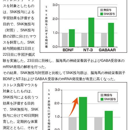
スを対象としたもの
は、SNK投与による
学習効果を評価する
目的で、SNK無投与
（対照）、SNK投与
群の2群に分けたマウ
スを飼育した。SNK
給与開始後21日目と
22日目に学習評価試
験を実施した。23日目に剖検し、脳海馬の神経栄養因子およびGABA受容体の
mRNA発現の解析を行った。
その結果、SNK無投与対照群と比較してSNK投与群は、脳海馬の神経栄養因子
BDNFとNT-3および GABA A 受容体のmRNA発現量が有意に高くなった。
ストレス負荷マウスを
対象としたものは、
SNK投与による抗うつ
効果を評価する目的
で、SNK無投与、SNK
投与に分けて40日間飼
育した。定期的な体重
測定とともに、それぞ