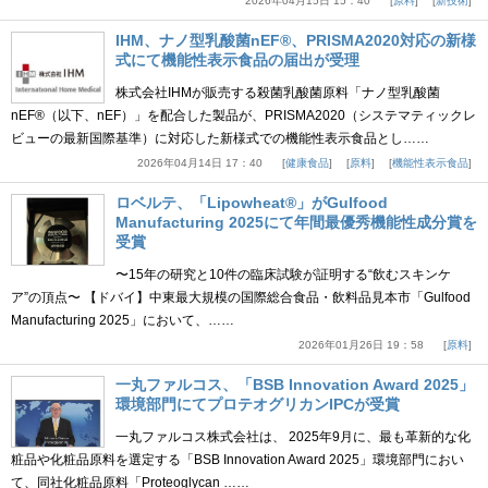
2026年04月15日 15：40
原料
新技術
IHM、ナノ型乳酸菌nEF®、PRISMA2020対応の新様
式にて機能性表示食品の届出が受理
株式会社IHMが販売する殺菌乳酸菌原料「ナノ型乳酸菌
nEF®（以下、nEF）」を配合した製品が、PRISMA2020（システマティックレ
ビューの最新国際基準）に対応した新様式での機能性表示食品とし……
2026年04月14日 17：40
健康食品
原料
機能性表示食品
ロベルテ、「Lipowheat®」がGulfood
Manufacturing 2025にて年間最優秀機能性成分賞を
受賞
〜15年の研究と10件の臨床試験が証明する“飲むスキンケ
ア”の頂点〜 【ドバイ】中東最大規模の国際総合食品・飲料品見本市「Gulfood
Manufacturing 2025」において、……
2026年01月26日 19：58
原料
一丸ファルコス、「BSB Innovation Award 2025」
環境部門にてプロテオグリカンIPCが受賞
一丸ファルコス株式会社は、 2025年9月に、最も革新的な化
粧品や化粧品原料を選定する「BSB Innovation Award 2025」環境部門におい
て、同社化粧品原料「Proteoglycan ……