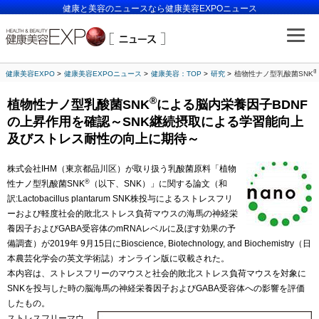
健康と美容のニュースなら健康美容EXPOニュース
®
健康美容EXPO
健康美容EXPOニュース
健康美容：TOP
研究
植物性ナノ型乳酸菌SNK
®
植物性ナノ型乳酸菌SNK
による脳内栄養因子BDNF
の上昇作用を確認～SNK継続摂取による学習能向上
及びストレス耐性の向上に期待～
株式会社IHM（東京都品川区）が取り扱う乳酸菌原料「植物
®
性ナノ型乳酸菌SNK
（以下、SNK）」に関する論文（和
訳:Lactobacillus plantarum SNK株投与によるストレスフリ
ーおよび軽度社会的敗北ストレス負荷マウスの海馬の神経栄
養因子およびGABA受容体のmRNAレベルに及ぼす効果の予
備調査）が2019年 9月15日にBioscience, Biotechnology, and Biochemistry（日
本農芸化学会の英文学術誌）オンライン版に収載された。
本内容は、ストレスフリーのマウスと社会的敗北ストレス負荷マウスを対象に
SNKを投与した時の脳海馬の神経栄養因子およびGABA受容体への影響を評価
したもの。
ストレスフリーマウ