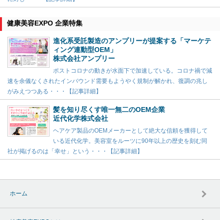
健康美容EXPO 企業特集
進化系受託製造のアンプリーが提案する「マーケテ
ィング連動型OEM」
株式会社アンプリー
ポストコロナの動きが水面下で加速している。コロナ禍で減
速を余儀なくされたインバウンド需要もようやく規制が解かれ、復調の兆し
がみえつつある・・・【記事詳細】
髪を知り尽くす唯一無二のOEM企業
近代化学株式会社
ヘアケア製品のOEMメーカーとして絶大な信頼を獲得して
いる近代化学。美容室をルーツに90年以上の歴史を刻む同
社が掲げるのは「幸せ」という・・・【記事詳細】
ホーム