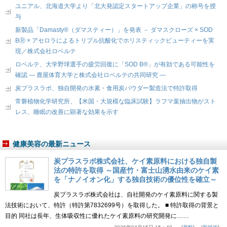
ユニアル、北海道大学より「北大発認定スタートアップ企業」の称号を授
与
新製品「Damasty®（ダマスティー）」を発表 － ダマスクローズ × SOD
BⓇ × アセロラによるトリプル抗酸化でホリスティックビューティーを実
現／株式会社ロベルテ
ロベルテ、大学野球選手の疲労回復に「SOD B®」が有効である可能性を
確認 ― 鹿屋体育大学と株式会社ロベルテの共同研究 ―
炭プラスラボ、独自開発の水素・食用炭パウダー製造法で特許取得
常磐植物化学研究所、【米国・大規模な臨床試験】ラフマ葉抽出物がスト
レス、睡眠の改善に顕著な効果を示す
健康美容の最新ニュース
炭プラスラボ株式会社、ケイ素原料における独自製
法の特許を取得 ～国産竹・富士山湧水由来のケイ素
を「ナノイオン化」する独自技術の優位性を確立～
炭プラスラボ株式会社は、自社開発のケイ素原料に関する製
法技術において、特許（特許第7832699号）を取得した。 ■ 特許取得の背景と
目的 同社は長年、生体吸収性に優れたケイ素原料の研究開発に……