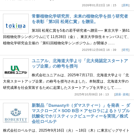
2026年01月22日 18：15
原料
常磐植物化学研究所、未来の植物化学を担う研究者
を表彰「第3回 松尾仁賞」を贈呈。
第3回 松尾仁賞を5名の若手研究者へ贈呈── 東京大学・第61
回植物化学シンポジウムにて 11月28日（金）、東京大学弥生キャンパスにて、
植物化学研究会主催の「第61回植物化学シンポジウム」が開催さ……
2025年12月08日 16：39
研究
ユニアル、北海道大学より「北大発認定スタートア
ップ企業」の称号を授与
株式会社ユニアルは、2025年7月17日、北海道大学より「北
大発スタートアップ企業」の称号を授与されました。本制度は、北海道大学の
研究成果を社会実装するために起業したスタートアップを大学として……
2025年10月08日 16：13
講座･資格
新製品「Damasty®（ダマスティー）」を発表 － ダ
マスクローズ × SOD BⓇ × アセロラによるトリプル
抗酸化でホリスティックビューティーを実現／株式
会社ロベルテ
株式会社ロベルテは、2025年9月16日（火）～18日（木）に東京ビッグサイト