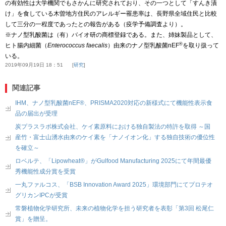
の有効性は大学機関でもさかんに研究されており、その一つとして「すんき漬
け」を食している木曽地方住民のアレルギー罹患率は、長野県全域住民と比較
して三分の一程度であったとの報告がある（疫学予備調査より）。
※ナノ型乳酸菌は（有）バイオ研の商標登録である。また、姉妹製品として、
®
ヒト腸内細菌（
Enterococcus faecalis
）由来のナノ型乳酸菌nEF
を取り扱って
いる。
2019年09月19日 18：51
研究
関連記事
IHM、ナノ型乳酸菌nEF®、PRISMA2020対応の新様式にて機能性表示食
品の届出が受理
炭プラスラボ株式会社、ケイ素原料における独自製法の特許を取得 ～国
産竹・富士山湧水由来のケイ素を「ナノイオン化」する独自技術の優位性
を確立～
ロベルテ、「Lipowheat®」がGulfood Manufacturing 2025にて年間最優
秀機能性成分賞を受賞
一丸ファルコス、「BSB Innovation Award 2025」環境部門にてプロテオ
グリカンIPCが受賞
常磐植物化学研究所、未来の植物化学を担う研究者を表彰「第3回 松尾仁
賞」を贈呈。