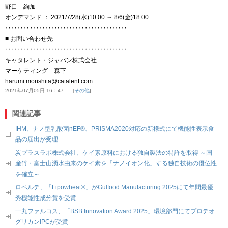
野口 絢加
オンデマンド ： 2021/7/28(水)10:00 ～ 8/6(金)18:00
‥‥‥‥‥‥‥‥‥‥‥‥‥‥‥‥‥‥‥‥
■ お問い合わせ先
‥‥‥‥‥‥‥‥‥‥‥‥‥‥‥‥‥‥‥‥
キャタレント・ジャパン株式会社
マーケティング 森下
harumi.morishita@catalent.com
2021年07月05日 16：47
その他
関連記事
IHM、ナノ型乳酸菌nEF®、PRISMA2020対応の新様式にて機能性表示食
品の届出が受理
炭プラスラボ株式会社、ケイ素原料における独自製法の特許を取得 ～国
産竹・富士山湧水由来のケイ素を「ナノイオン化」する独自技術の優位性
を確立～
ロベルテ、「Lipowheat®」がGulfood Manufacturing 2025にて年間最優
秀機能性成分賞を受賞
一丸ファルコス、「BSB Innovation Award 2025」環境部門にてプロテオ
グリカンIPCが受賞