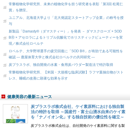
常磐植物化学研究所、未来の植物化学を担う研究者を表彰「第3回 松尾仁
賞」を贈呈。
ユニアル、北海道大学より「北大発認定スタートアップ企業」の称号を授
与
新製品「Damasty®（ダマスティー）」を発表 － ダマスクローズ × SOD
BⓇ × アセロラによるトリプル抗酸化でホリスティックビューティーを実
現／株式会社ロベルテ
ロベルテ、大学野球選手の疲労回復に「SOD B®」が有効である可能性を
確認 ― 鹿屋体育大学と株式会社ロベルテの共同研究 ―
炭プラスラボ、独自開発の水素・食用炭パウダー製造法で特許取得
常磐植物化学研究所、【米国・大規模な臨床試験】ラフマ葉抽出物がスト
レス、睡眠の改善に顕著な効果を示す
健康美容の最新ニュース
炭プラスラボ株式会社、ケイ素原料における独自製
法の特許を取得 ～国産竹・富士山湧水由来のケイ素
を「ナノイオン化」する独自技術の優位性を確立～
炭プラスラボ株式会社は、自社開発のケイ素原料に関する製