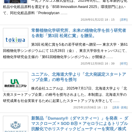
一丸ファルコス株式会社は、 2025年9月に、最も革新的な化
粧品や化粧品原料を選定する「BSB Innovation Award 2025」環境部門におい
て、同社化粧品原料「Proteoglycan ……
2026年01月22日 18：15
原料
常磐植物化学研究所、未来の植物化学を担う研究者
を表彰「第3回 松尾仁賞」を贈呈。
第3回 松尾仁賞を5名の若手研究者へ贈呈── 東京大学・第61
回植物化学シンポジウムにて 11月28日（金）、東京大学弥生キャンパスにて、
植物化学研究会主催の「第61回植物化学シンポジウム」が開催さ……
2025年12月08日 16：39
研究
ユニアル、北海道大学より「北大発認定スタートア
ップ企業」の称号を授与
株式会社ユニアルは、2025年7月17日、北海道大学より「北
大発スタートアップ企業」の称号を授与されました。本制度は、北海道大学の
研究成果を社会実装するために起業したスタートアップを大学として……
2025年10月08日 16：13
講座･資格
新製品「Damasty®（ダマスティー）」を発表 － ダ
マスクローズ × SOD BⓇ × アセロラによるトリプル
抗酸化でホリスティックビューティーを実現／株式