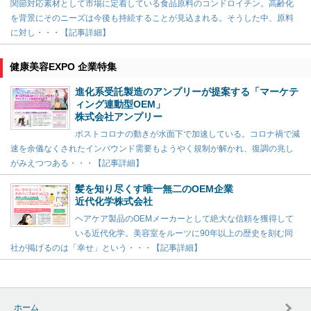
関節対応素材として市場に定着している食品原料のコンドロイチン。高齢化
を背景にそのニーズは今後も持続することが見込まれる。そうした中、原料
に対し・・・【記事詳細】
健康美容EXPO 企業特集
進化系受託製造のアンプリーが提案する「マーケテ
ィング連動型OEM」
株式会社アンプリー
ポストコロナの動きが水面下で加速している。コロナ禍で減
速を余儀なくされたインバウンド需要もようやく規制が解かれ、復調の兆し
がみえつつある・・・【記事詳細】
髪を知り尽くす唯一無二のOEM企業
近代化学株式会社
ヘアケア製品のOEMメーカーとして絶大な信頼を獲得して
いる近代化学。美容室をルーツに90年以上の歴史を刻む同
社が掲げるのは「幸せ」という・・・【記事詳細】
ホーム