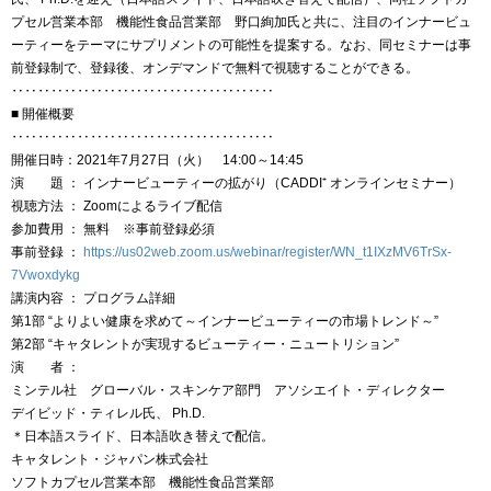
プセル営業本部 機能性食品営業部 野口絢加氏と共に、注目のインナービュ
ーティーをテーマにサプリメントの可能性を提案する。なお、同セミナーは事
前登録制で、登録後、オンデマンドで無料で視聴することができる。
‥‥‥‥‥‥‥‥‥‥‥‥‥‥‥‥‥‥‥‥
■ 開催概要
‥‥‥‥‥‥‥‥‥‥‥‥‥‥‥‥‥‥‥‥
開催日時：2021年7月27日（火） 14:00～14:45
演 題 ： インナービューティーの拡がり（CADDI⁺ オンラインセミナー）
視聴方法 ： Zoomによるライブ配信
参加費用 ： 無料 ※事前登録必須
事前登録 ：
https://us02web.zoom.us/webinar/register/WN_t1IXzMV6TrSx-
7Vwoxdykg
講演内容 ： プログラム詳細
第1部 “よりよい健康を求めて～インナービューティーの市場トレンド～”
第2部 “キャタレントが実現するビューティー・ニュートリション”
演 者 ：
ミンテル社 グローバル・スキンケア部門 アソシエイト・ディレクター
デイビッド・ティレル氏、 Ph.D.
＊日本語スライド、日本語吹き替えで配信。
キャタレント・ジャパン株式会社
ソフトカプセル営業本部 機能性食品営業部