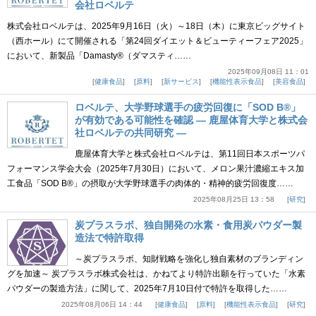
会社ロベルテ
株式会社ロベルテは、2025年9月16日（火）～18日（木）に東京ビッグサイト
（西ホール）にて開催される「第24回ダイエット＆ビューティーフェア2025」
において、新製品「Damasty®（ダマスティ……
2025年09月08日 11：01
健康食品
原料
新サービス
機能性表示食品
美容食品
ロベルテ、大学野球選手の疲労回復に「SOD B®」
が有効である可能性を確認 ― 鹿屋体育大学と株式会
社ロベルテの共同研究 ―
鹿屋体育大学と株式会社ロベルテは、第11回日本スポーツパ
フォーマンス学会大会（2025年7月30日）において、メロン果汁濃縮エキス加
工食品「SOD B®」の摂取が大学野球選手の肉体的・精神的疲労回復度……
2025年08月25日 13：58
研究
炭プラスラボ、独自開発の水素・食用炭パウダー製
造法で特許取得
～炭プラスラボ、知財戦略を強化し独自素材のブランディン
グを加速～ 炭プラスラボ株式会社は、かねてより特許出願を行っていた「水素
パウダーの製造方法」に関して、2025年7月10日付で特許を取得した……
2025年08月06日 14：44
健康食品
原料
機能性表示食品
研究