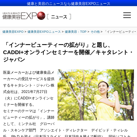
健康と美容のニュースなら健康美容EXPOニュース
健康美容EXPO
健康美容EXPOニュース
健康美容：TOP
その他
「インナービューティー
「インナービューティーの拡がり」と題し、
CADDI+オンラインセミナーを開催／キャタレント・
ジャパン
医薬メーカーおよび健康食品メ
ーカーへの受託サービスを提供
するキャタレント・ジャパン株
式会社は、2021年7月27日
（火）にCADDI+オンラインセ
ミナーを開催する。
セミナーのテーマは「インナー
ビューティーの拡がり」。講師
として、ミンテル社 グローバ
ル・スキンケア部門 アソシエイト・ディレクター デイビッド・ティレル
氏、 Ph.D.を迎え（日本語スライド、日本語吹き替えで配信）、同社ソフトカ