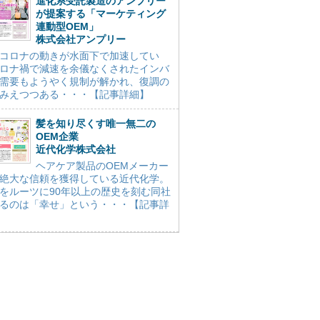
進化系受託製造のアンプリー
が提案する「マーケティング
連動型OEM」
株式会社アンプリー
コロナの動きが水面下で加速してい
ロナ禍で減速を余儀なくされたインバ
需要もようやく規制が解かれ、復調の
みえつつある・・・【記事詳細】
髪を知り尽くす唯一無二の
OEM企業
近代化学株式会社
ヘアケア製品のOEMメーカー
絶大な信頼を獲得している近代化学。
をルーツに90年以上の歴史を刻む同社
るのは「幸せ」という・・・【記事詳