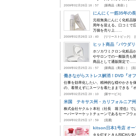
2009年02月26日 16：57
新商品（美容）
にんにく一筋35年の
元祖無臭にんにく化粧品販
周年を迎える。口コミで広
万個を売り上……
2009年02月26日 13：40
リリーストピック
ヒット商品「パウダリ
ホソカワミクロン化粧品
やサロンでの一般販売も
商品として通販限定で…
2009年02月25日 21：57
新商品（美容）
流
働きながらストレス解消！DVD『オ
仕事を効率化したい、精神的な穏やかさを保ち
の、着替えずにスーツを着たままできる『オ
2009年02月25日 20：10
新サービス
米国 テキサス州・カリフォルニア州
株式会社ヤクルト本社（社長 堀 澄也）で
ーパーマーケットチェーンであるセーフウ
2009年02月25日 17：59
流通
kitson日本1号店 
火を灯すときもRICHな