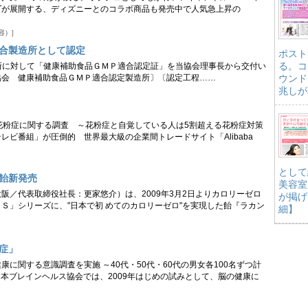
LETが展開する、ディズニーとのコラボ商品も発売中で人気急上昇の
容）
適合製造所として認定
ポスト
る。コ
製造所に対して「健康補助食品ＧＭＰ適合認定証」を当協会理事長から交付い
協会 健康補助食品ＧＭＰ適合認定製造所〕〔認定工程……
ウンド
兆しが
PAN」、花粉症に関する調査 ～花粉症と自覚している人は5割超える花粉症対策
レビ番組」が圧倒的 世界最大級の企業間トレードサイト「Alibaba
として
飴新発売
美容室
阪／代表取締役社長：更家悠介）は、2009年3月2日よりカロリーゼロ
が掲げ
Ｓ」シリーズに、"日本で初 めてのカロリーゼロ"を実現した飴『ラカン
細】
症」
に関する意識調査を実施 ～40代・50代・60代の男女各100名ずつ計
人日本ブレインヘルス協会では、2009年はじめの試みとして、脳の健康に