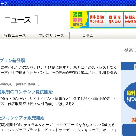
ュース
行政ニュース
プレスリリース
コラム
ブラシ新登場
分に生かしたこの製品。ひとたび髪に通すと、あとは何のストレスもなく
本一本が手で植えられたピンは、その先端が球状に加工され、地肌を傷め
健康雑貨
新商品（健康）
合通販初のコンテンツ提供開始
定タイムSALEや、サイトイベント情報など、旬でお得な情報を配信 ～
区、代表取締役社長：佐村信哉）では、3月2……
たスキンケアを販売開始
ク認定機関主催ナチュラル＆オーガニックアワーズを含む３つの権威ある
クエイジングケアブランド「ビヨンドオーガニックスキンケア」が、フォ
…