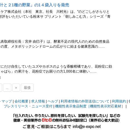
汁と２1種の野菜」の1４袋入りを発売
ケア株式会社（本社 東京、社長 川村光）は、"のどごしがさらりと
好評をいただいている粉末サ プリメント「朝しみこむ力」シリーズ『青
表取締役社長：宮井 由巳子）は、酵素不足の現代人のための自然食品
この度、メタボリックシンドロームの広がりに始まる健康意識の……
村にだけ自生していたユズやカボスのような香酸柑橘であり、花粉症に効
ゃばら」の果汁を、花粉症でお困りの方1,000名に体験い……
...
»
最後
トマップ
会社概要
求人情報
ヘルプ
利用者情報の外部送信について
利用規約
プレスリリース・ニュース受付
機能性表示食品制度［機能性表示対応素材］