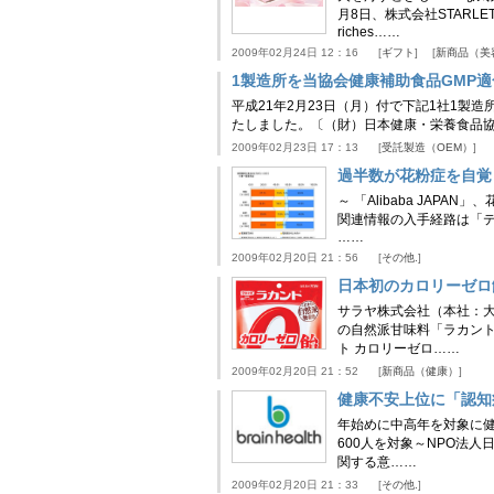
月8日、株式会社STAR
riches……
2009年02月24日 12：16
ギフト
新商品（美
1製造所を当協会健康補助食品GMP
平成21年2月23日（月）付で下記1社1
たしました。〔（財）日本健康・栄養食品
2009年02月23日 17：13
受託製造（OEM）
過半数が花粉症を自覚
～ 「Alibaba JA
関連情報の入手経路は「テ
……
2009年02月20日 21：56
その他.
日本初のカロリーゼロ
サラヤ株式会社（本社：大
の自然派甘味料「ラカント
ト カロリーゼロ……
2009年02月20日 21：52
新商品（健康）
健康不安上位に「認知
年始めに中高年を対象に健康
600人を対象～NPO法
関する意……
2009年02月20日 21：33
その他.