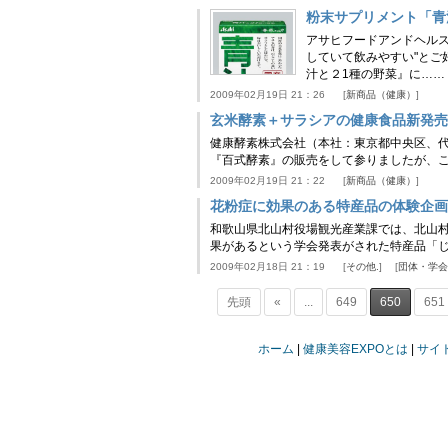
粉末サプリメント「青
アサヒフードアンドヘルス
していて飲みやすい"とご
汁と２1種の野菜』に……
2009年02月19日 21：26
新商品（健康）
玄米酵素＋サラシアの健康食品新発売
健康酵素株式会社（本社：東京都中央区、代
『百式酵素』の販売をして参りましたが、
2009年02月19日 21：22
新商品（健康）
花粉症に効果のある特産品の体験企画
和歌山県北山村役場観光産業課では、北山
果があるという学会発表がされた特産品「じ
2009年02月18日 21：19
その他.
団体・学会
先頭
«
...
649
650
651
ホーム
健康美容EXPOとは
サイ