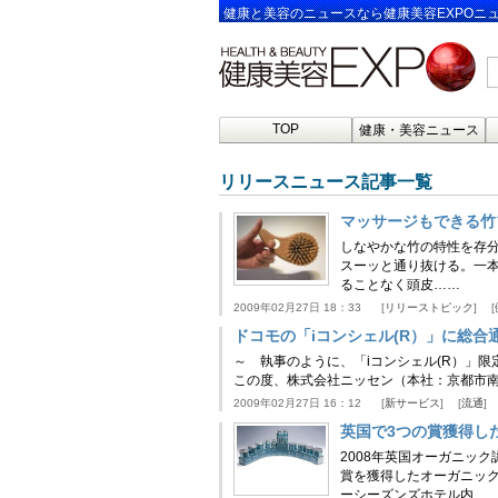
健康と美容のニュースなら健康美容EXPOニ
TOP
健康・美容ニュース
リリースニュース記事一覧
マッサージもできる竹
しなやかな竹の特性を存
スーッと通り抜ける。一
ることなく頭皮……
2009年02月27日 18：33
リリーストピック
ドコモの「iコンシェル(R）」に総
～ 執事のように、「iコンシェル(R）」限
この度、株式会社ニッセン（本社：京都市南
2009年02月27日 16：12
新サービス
流通
英国で3つの賞獲得し
2008年英国オーガニッ
賞を獲得したオーガニッ
ーシーズンズホテル内…