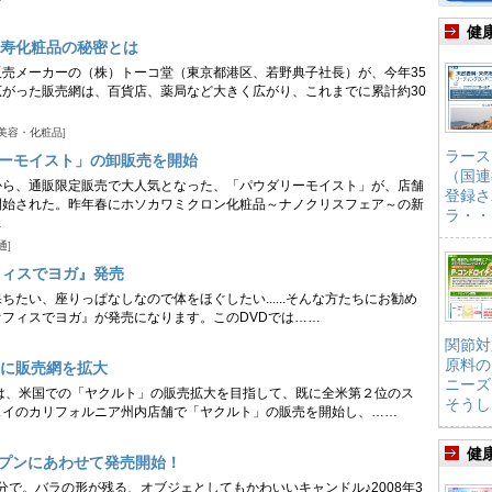
健
長寿化粧品の秘密とは
売メーカーの（株）トーコ堂（東京都港区、若野典子社長）が、今年35
がった販売網は、百貨店、薬局など大きく広がり、これまでに累計約30
美容・化粧品
ラース
ーモイスト」の卸販売を開始
（国連
から、通販限定販売で大人気となった、「パウダリーモイスト」が、店舗
登録さ
開始された。昨年春にホソカワミクロン化粧品～ナノクリスフェア～の新
ラ・・
…
通
フィスでヨガ』発売
たい、座りっぱなしなので体をほぐしたい......そんな方たちにお勧め
フィスでヨガ』が発売になります。このDVDでは……
関節対
原料の
に販売網を拡大
ニーズ
は、米国での「ヤクルト」の販売拡大を目指して、既に全米第２位のス
そうし
ェイのカリフォルニア州内店舗で「ヤクルト」の販売を開始し、……
健
オープンにあわせて発売開始！
気分で。バラの形が残る、オブジェとしてもかわいいキャンドル♪2008年3