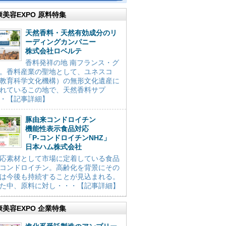
康美容EXPO 原料特集
天然香料・天然有効成分のリ
ーディングカンパニー
株式会社ロベルテ
香料発祥の地 南フランス・グ
。香料産業の聖地として、ユネスコ
教育科学文化機構）の無形文化遺産に
れているこの地で、天然香料サプ
・【記事詳細】
豚由来コンドロイチン
機能性表示食品対応
「P-コンドロイチンNHZ」
日本ハム株式会社
応素材として市場に定着している食品
コンドロイチン。高齢化を背景にその
は今後も持続することが見込まれる。
た中、原料に対し・・・【記事詳細】
康美容EXPO 企業特集