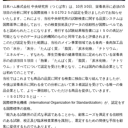
日本ハム株式会社 中央研究所（つくば市）は、10月３0日、栄養表示に必須の5
項目の分析に関する国際規格ＩＳＯ170２５の認定を受けましたのでお知らせ
いたします。これにより、当社中央研究所の試験検査に関する品質システムは
国際基準に適合しており、その検査技術及びデータの信頼性が国際レベルであ
ると認められたことになります。発行する試験結果報告書にはＩＳＯの表記が
可能となりそのデータは公的機関のものと同等であると評価されます。
このたび認定を受けた範囲は、当社のメイン事業領域である食肉・食肉加工品
での「水分」「灰分」「たんぱく質」「脂質」「炭水化物」「ナトリウム」
「エネルギー」。すなわち、厚生労働省の健康増進法に定められている栄養表
示の必須項目５項目（「熱量」「たんぱく質」「脂質」「炭水化物」「ナトリ
ウム」）すべてについて認定を受けた事となり、これは国内の食品企業として
は初めてのことです。
当社ではこれまでも商品の品質に関する検査に独自に取り組んできましたが、
今後は栄養表示に関わる全ての分析において第３者認証を受けている唯一の食
品企業として、より一層信頼していただける商品を提供していきます。
・ＩＳＯ170２５とは・・・
国際標準化機構（International Organization for Standardization）が、認定をす
る国際標準の規格。
「能力ある試験所の正式な承認であることから、顧客ニーズを満足する信頼性
のある試験、校正及び臨床検査業務を識別し、選定するための簡便な手段を顧
客に提供するものでもあります。」