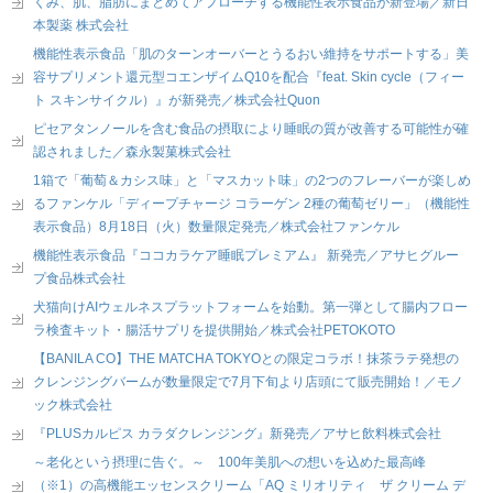
くみ、肌、脂肪にまとめてアプローチする機能性表示食品が新登場／新日
本製薬 株式会社
機能性表示食品「肌のターンオーバーとうるおい維持をサポートする」美
容サプリメント還元型コエンザイムQ10を配合『feat. Skin cycle（フィー
ト スキンサイクル）』が新発売／株式会社Quon
ピセアタンノールを含む食品の摂取により睡眠の質が改善する可能性が確
認されました／森永製菓株式会社
1箱で「葡萄＆カシス味」と「マスカット味」の2つのフレーバーが楽しめ
るファンケル「ディープチャージ コラーゲン 2種の葡萄ゼリー」（機能性
表示食品）8月18日（火）数量限定発売／株式会社ファンケル
機能性表示食品『ココカラケア睡眠プレミアム』 新発売／アサヒグルー
プ食品株式会社
犬猫向けAIウェルネスプラットフォームを始動。第一弾として腸内フロー
ラ検査キット・腸活サプリを提供開始／株式会社PETOKOTO
【BANILA CO】THE MATCHA TOKYOとの限定コラボ！抹茶ラテ発想の
クレンジングバームが数量限定で7月下旬より店頭にて販売開始！／モノ
ック株式会社
『PLUSカルピス カラダクレンジング』新発売／アサヒ飲料株式会社
～老化という摂理に告ぐ。～ 100年美肌への想いを込めた最高峰
（※1）の高機能エッセンスクリーム「AQ ミリオリティ ザ クリーム デ