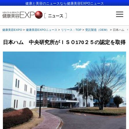
健康と美容のニュースなら健康美容EXPOニュース
健康美容EXPO
健康美容EXPOニュース
リリース：TOP
受託製造（OEM）
日本ハム 
日本ハム 中央研究所がＩＳＯ170２５の認定を取得