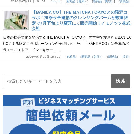
2026年07月29日 18：51
ペット
新商品（健康）
新商品（美容）
新製品
【BANILA CO】THE MATCHA TOKYOとの限定コ
ラボ！抹茶ラテ発想のクレンジングバームが数量限
定で7月下旬より店頭にて販売開始！／モノック株式
会社
日本の抹茶文化を発信するTHE MATCHA TOKYOと、世界中で愛されるBANILA
COによる限定コラボレーションが実現しました。 「BANILA CO」は全国のバ
ラエティストア、ドン・キホー……
2026年07月29日 18：28
化粧品
新商品（美容）
新製品
美容