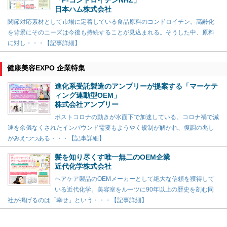
「P-コンドロイチンNHZ」
日本ハム株式会社
関節対応素材として市場に定着している食品原料のコンドロイチン。高齢化
を背景にそのニーズは今後も持続することが見込まれる。そうした中、原料
に対し・・・【記事詳細】
健康美容EXPO 企業特集
進化系受託製造のアンプリーが提案する「マーケテ
ィング連動型OEM」
株式会社アンプリー
ポストコロナの動きが水面下で加速している。コロナ禍で減
速を余儀なくされたインバウンド需要もようやく規制が解かれ、復調の兆し
がみえつつある・・・【記事詳細】
髪を知り尽くす唯一無二のOEM企業
近代化学株式会社
ヘアケア製品のOEMメーカーとして絶大な信頼を獲得して
いる近代化学。美容室をルーツに90年以上の歴史を刻む同
社が掲げるのは「幸せ」という・・・【記事詳細】