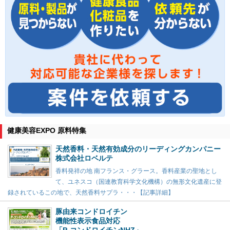
健康美容EXPO 原料特集
天然香料・天然有効成分のリーディングカンパニー
株式会社ロベルテ
香料発祥の地 南フランス・グラース。香料産業の聖地とし
て、ユネスコ（国連教育科学文化機構）の無形文化遺産に登
録されているこの地で、天然香料サプラ・・・【記事詳細】
豚由来コンドロイチン
機能性表示食品対応