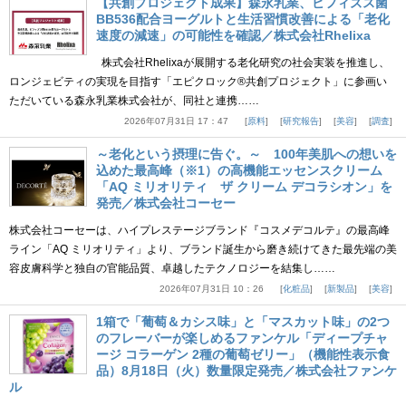
【共創プロジェクト成果】森永乳業、ビフィズス菌
BB536配合ヨーグルトと生活習慣改善による「老化
速度の減速」の可能性を確認／株式会社Rhelixa
株式会社Rhelixaが展開する老化研究の社会実装を推進し、
ロンジェビティの実現を目指す「エピクロック®共創プロジェクト」に参画い
ただいている森永乳業株式会社が、同社と連携……
2026年07月31日 17：47
原料
研究報告
美容
調査
～老化という摂理に告ぐ。～ 100年美肌への想いを
込めた最高峰（※1）の高機能エッセンスクリーム
「AQ ミリオリティ ザ クリーム デコラシオン」を
発売／株式会社コーセー
株式会社コーセーは、ハイプレステージブランド『コスメデコルテ』の最高峰
ライン「AQ ミリオリティ」より、ブランド誕生から磨き続けてきた最先端の美
容皮膚科学と独自の官能品質、卓越したテクノロジーを結集し……
2026年07月31日 10：26
化粧品
新製品
美容
1箱で「葡萄＆カシス味」と「マスカット味」の2つ
のフレーバーが楽しめるファンケル「ディープチャ
ージ コラーゲン 2種の葡萄ゼリー」（機能性表示食
品）8月18日（火）数量限定発売／株式会社ファンケ
ル