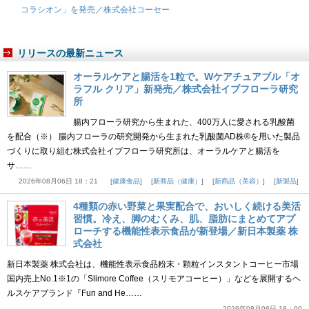
コラシオン」を発売／株式会社コーセー
リリースの最新ニュース
オーラルケアと腸活を1粒で。Wケアチュアブル「オ
ラフル クリア」新発売／株式会社イブフローラ研究
所
腸内フローラ研究から生まれた、400万人に愛される乳酸菌
を配合（※） 腸内フローラの研究開発から生まれた乳酸菌AD株®を用いた製品
づくりに取り組む株式会社イブフローラ研究所は、オーラルケアと腸活を
サ……
2026年08月06日 18：21
健康食品
新商品（健康）
新商品（美容）
新製品
4種類の赤い野菜と果実配合で、おいしく続ける美活
習慣。冷え、脚のむくみ、肌、脂肪にまとめてアプ
ローチする機能性表示食品が新登場／新日本製薬 株
式会社
新日本製薬 株式会社は、機能性表示食品粉末・顆粒インスタントコーヒー市場
国内売上No.1※1の「Slimore Coffee（スリモアコーヒー）」などを展開するヘ
ルスケアブランド『Fun and He……
2026年08月06日 18：00