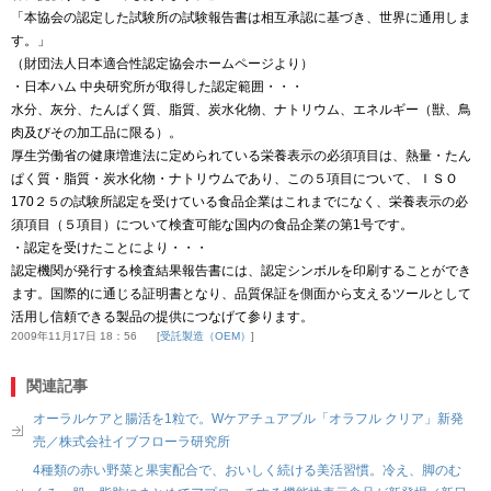
「本協会の認定した試験所の試験報告書は相互承認に基づき、世界に通用しま
す。」
（財団法人日本適合性認定協会ホームページより）
・日本ハム 中央研究所が取得した認定範囲・・・
水分、灰分、たんぱく質、脂質、炭水化物、ナトリウム、エネルギー（獣、鳥
肉及びその加工品に限る）。
厚生労働省の健康増進法に定められている栄養表示の必須項目は、熱量・たん
ぱく質・脂質・炭水化物・ナトリウムであり、この５項目について、ＩＳＯ
170２５の試験所認定を受けている食品企業はこれまでになく、栄養表示の必
須項目（５項目）について検査可能な国内の食品企業の第1号です。
・認定を受けたことにより・・・
認定機関が発行する検査結果報告書には、認定シンボルを印刷することができ
ます。国際的に通じる証明書となり、品質保証を側面から支えるツールとして
活用し信頼できる製品の提供につなげて参ります。
2009年11月17日 18：56
受託製造（OEM）
関連記事
オーラルケアと腸活を1粒で。Wケアチュアブル「オラフル クリア」新発
売／株式会社イブフローラ研究所
4種類の赤い野菜と果実配合で、おいしく続ける美活習慣。冷え、脚のむ