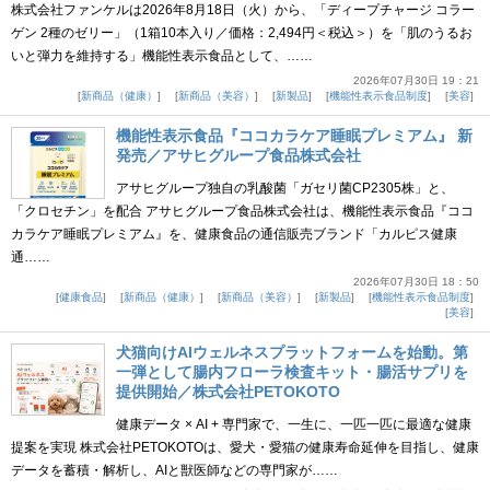
株式会社ファンケルは2026年8月18日（火）から、「ディープチャージ コラー
ゲン 2種のゼリー」（1箱10本入り／価格：2,494円＜税込＞）を「肌のうるお
いと弾力を維持する」機能性表示食品として、……
2026年07月30日 19：21
新商品（健康）
新商品（美容）
新製品
機能性表示食品制度
美容
機能性表示食品『ココカラケア睡眠プレミアム』 新
発売／アサヒグループ食品株式会社
アサヒグループ独自の乳酸菌「ガセリ菌CP2305株」と、
「クロセチン」を配合 アサヒグループ食品株式会社は、機能性表示食品『ココ
カラケア睡眠プレミアム』を、健康食品の通信販売ブランド「カルピス健康
通……
2026年07月30日 18：50
健康食品
新商品（健康）
新商品（美容）
新製品
機能性表示食品制度
美容
犬猫向けAIウェルネスプラットフォームを始動。第
一弾として腸内フローラ検査キット・腸活サプリを
提供開始／株式会社PETOKOTO
健康データ × AI + 専門家で、一生に、一匹一匹に最適な健康
提案を実現 株式会社PETOKOTOは、愛犬・愛猫の健康寿命延伸を目指し、健康
データを蓄積・解析し、AIと獣医師などの専門家が……