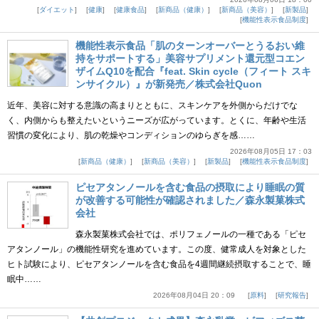
ダイエット
健康
健康食品
新商品（健康）
新商品（美容）
新製品
機能性表示食品制度
機能性表示食品「肌のターンオーバーとうるおい維
持をサポートする」美容サプリメント還元型コエン
ザイムQ10を配合『feat. Skin cycle（フィート スキ
ンサイクル）』が新発売／株式会社Quon
近年、美容に対する意識の高まりとともに、スキンケアを外側からだけでな
く、内側からも整えたいというニーズが広がっています。とくに、年齢や生活
習慣の変化により、肌の乾燥やコンディションのゆらぎを感……
2026年08月05日 17：03
新商品（健康）
新商品（美容）
新製品
機能性表示食品制度
ピセアタンノールを含む食品の摂取により睡眠の質
が改善する可能性が確認されました／森永製菓株式
会社
森永製菓株式会社では、ポリフェノールの一種である「ピセ
アタンノール」の機能性研究を進めています。この度、健常成人を対象とした
ヒト試験により、ピセアタンノールを含む食品を4週間継続摂取することで、睡
眠中……
2026年08月04日 20：09
原料
研究報告