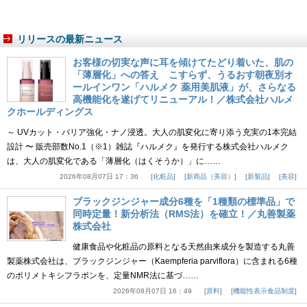
リリースの最新ニュース
お客様の切実な声に耳を傾けてたどり着いた、肌の
「薄層化」への答え こすらず、うるおす朝夜別オ
ールインワン「ハルメク 薬用美肌液」が、さらなる
高機能化を遂げてリニューアル！／株式会社ハルメ
クホールディングス
～ UVカット・バリア強化・ナノ浸透。大人の肌変化に寄り添う充実の1本完結
設計 〜 販売部数No.1（※1）雑誌『ハルメク』を発行する株式会社ハルメク
は、大人の肌変化である「薄層化（はくそうか）」に……
2026年08月07日 17：36
化粧品
新商品（美容）
新製品
美容
ブラックジンジャー成分6種を「1種類の標準品」で
同時定量！新分析法（RMS法）を確立！／丸善製薬
株式会社
健康食品や化粧品の原料となる天然由来成分を製造する丸善
製薬株式会社は、ブラックジンジャー（Kaempferia parviflora）に含まれる6種
のポリメトキシフラボンを、定量NMR法に基づ……
2026年08月07日 16：49
原料
機能性表示食品制度