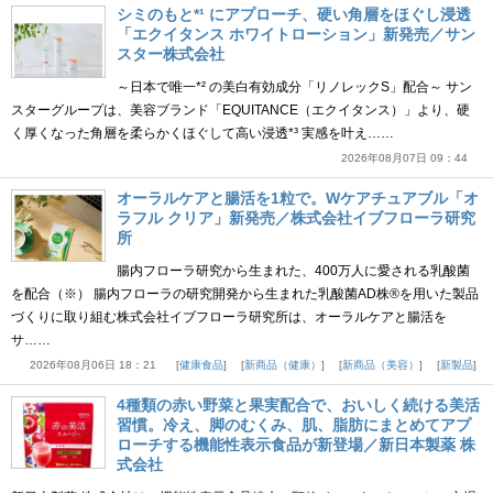
シミのもと*¹ にアプローチ、硬い角層をほぐし浸透
「エクイタンス ホワイトローション」新発売／サン
スター株式会社
～日本で唯一*² の美白有効成分「リノレックS」配合～ サン
スターグループは、美容ブランド「EQUITANCE（エクイタンス）」より、硬
く厚くなった角層を柔らかくほぐして高い浸透*³ 実感を叶え……
2026年08月07日 09：44
オーラルケアと腸活を1粒で。Wケアチュアブル「オ
ラフル クリア」新発売／株式会社イブフローラ研究
所
腸内フローラ研究から生まれた、400万人に愛される乳酸菌
を配合（※） 腸内フローラの研究開発から生まれた乳酸菌AD株®を用いた製品
づくりに取り組む株式会社イブフローラ研究所は、オーラルケアと腸活を
サ……
2026年08月06日 18：21
健康食品
新商品（健康）
新商品（美容）
新製品
4種類の赤い野菜と果実配合で、おいしく続ける美活
習慣。冷え、脚のむくみ、肌、脂肪にまとめてアプ
ローチする機能性表示食品が新登場／新日本製薬 株
式会社