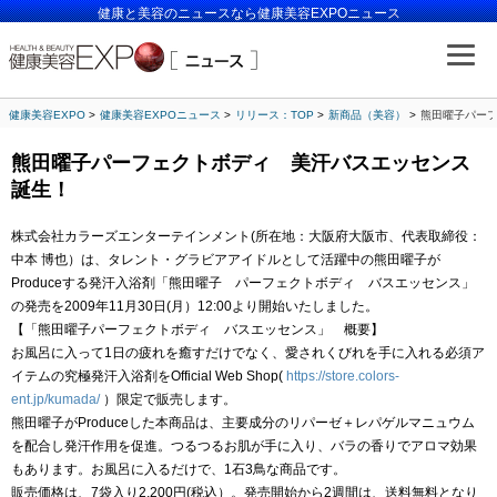
健康と美容のニュースなら健康美容EXPOニュース
健康美容EXPO
健康美容EXPOニュース
リリース：TOP
新商品（美容）
熊田曜子パー
熊田曜子パーフェクトボディ 美汗バスエッセンス
誕生！
株式会社カラーズエンターテインメント(所在地：大阪府大阪市、代表取締役：
中本 博也）は、タレント・グラビアアイドルとして活躍中の熊田曜子が
Produceする発汗入浴剤「熊田曜子 パーフェクトボディ バスエッセンス」
の発売を2009年11月30日(月）12:00より開始いたしました。
【「熊田曜子パーフェクトボディ バスエッセンス」 概要】
お風呂に入って1日の疲れを癒すだけでなく、愛されくびれを手に入れる必須ア
イテムの究極発汗入浴剤をOfficial Web Shop(
https://store.colors-
ent.jp/kumada/
）限定で販売します。
熊田曜子がProduceした本商品は、主要成分のリパーゼ＋レパゲルマニュウム
を配合し発汗作用を促進。つるつるお肌が手に入り、バラの香りでアロマ効果
もあります。お風呂に入るだけで、1石3鳥な商品です。
販売価格は、7袋入り2,200円(税込）。発売開始から2週間は、送料無料となり