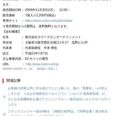
ます。
発売開始日時： 2009年11月30日(月） 12:00～
販売価格 ： 7袋入り2,200円(税込）
専用サイト ：
https://store.colors-ent.jp/kumada/
※発売開始から2週間は、送料無料となります。
【会社概要】
社名 ： 株式会社カラーズエンターテインメント
所在地 ： 大阪府大阪市西区北堀江1-6-17 塩野ビル3F
代表者 ： 代表取締役 中本 博也
設立 ： 平成21年7月7日
主な事業内容： ECサイトの運営
URL ：
http://www.colors-ent.jp
2009年11月30日 17：44
新商品（美容）
関連記事
お客様の切実な声に耳を傾けてたどり着いた、肌の「薄層化」への答え
こすらず、うるおす朝夜別オールインワン「ハルメク 薬用美肌液」が、
さらなる高機能化を遂げてリニューアル！／株式会社ハルメクホールディ
ングス
ブラックジンジャー成分6種を「1種類の標準品」で同時定量！新分析法