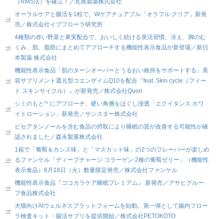
（RMS法）を確立！／丸善製薬株式会社
オーラルケアと腸活を1粒で。Wケアチュアブル「オラフル クリア」新発
売／株式会社イブフローラ研究所
4種類の赤い野菜と果実配合で、おいしく続ける美活習慣。冷え、脚のむ
くみ、肌、脂肪にまとめてアプローチする機能性表示食品が新登場／新日
本製薬 株式会社
機能性表示食品「肌のターンオーバーとうるおい維持をサポートする」美
容サプリメント還元型コエンザイムQ10を配合『feat. Skin cycle（フィー
ト スキンサイクル）』が新発売／株式会社Quon
シミのもと*¹ にアプローチ、硬い角層をほぐし浸透「エクイタンス ホワ
イトローション」新発売／サンスター株式会社
ピセアタンノールを含む食品の摂取により睡眠の質が改善する可能性が確
認されました／森永製菓株式会社
1箱で「葡萄＆カシス味」と「マスカット味」の2つのフレーバーが楽しめ
るファンケル「ディープチャージ コラーゲン 2種の葡萄ゼリー」（機能性
表示食品）8月18日（火）数量限定発売／株式会社ファンケル
機能性表示食品『ココカラケア睡眠プレミアム』 新発売／アサヒグルー
プ食品株式会社
犬猫向けAIウェルネスプラットフォームを始動。第一弾として腸内フロー
ラ検査キット・腸活サプリを提供開始／株式会社PETOKOTO