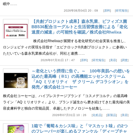
眠中……
2026年08月04日 20：09
原料
研究報告
【共創プロジェクト成果】森永乳業、ビフィズス菌
BB536配合ヨーグルトと生活習慣改善による「老化
速度の減速」の可能性を確認／株式会社Rhelixa
株式会社Rhelixaが展開する老化研究の社会実装を推進し、
ロンジェビティの実現を目指す「エピクロック®共創プロジェクト」に参画い
ただいている森永乳業株式会社が、同社と連携……
2026年07月31日 17：47
原料
研究報告
美容
調査
～老化という摂理に告ぐ。～ 100年美肌への想いを
込めた最高峰（※1）の高機能エッセンスクリーム
「AQ ミリオリティ ザ クリーム デコラシオン」を
発売／株式会社コーセー
株式会社コーセーは、ハイプレステージブランド『コスメデコルテ』の最高峰
ライン「AQ ミリオリティ」より、ブランド誕生から磨き続けてきた最先端の美
容皮膚科学と独自の官能品質、卓越したテクノロジーを結集し……
2026年07月31日 10：26
化粧品
新製品
美容
1箱で「葡萄＆カシス味」と「マスカット味」の2つ
のフレーバーが楽しめるファンケル「ディープチャ