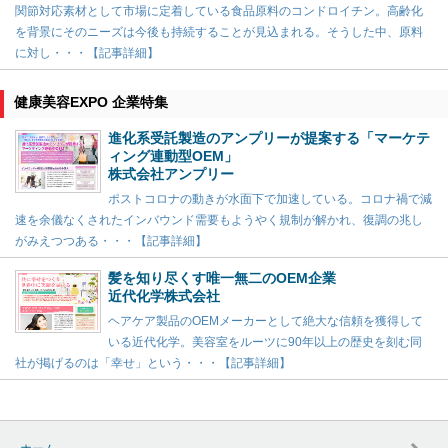
関節対応素材として市場に定着している食品原料のコンドロイチン。高齢化
を背景にそのニーズは今後も持続することが見込まれる。そうした中、原料
に対し・・・【記事詳細】
健康美容EXPO 企業特集
進化系受託製造のアンプリーが提案する「マーケテ
ィング連動型OEM」
株式会社アンプリー
ポストコロナの動きが水面下で加速している。コロナ禍で減
速を余儀なくされたインバウンド需要もようやく規制が解かれ、復調の兆し
がみえつつある・・・【記事詳細】
髪を知り尽くす唯一無二のOEM企業
近代化学株式会社
ヘアケア製品のOEMメーカーとして絶大な信頼を獲得して
いる近代化学。美容室をルーツに90年以上の歴史を刻む同
社が掲げるのは「幸せ」という・・・【記事詳細】