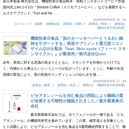
新日本製薬 株式会社は、機能性表示食品粉末・顆粒インスタントコーヒー市場
国内売上No.1※1の「Slimore Coffee（スリモアコーヒー）」などを展開するヘ
ルスケアブランド『Fun and He……
2026年08月06日 18：00
ダイエット
健康
健康食品
新商品（健康）
新商品（美容）
新製品
機能性表示食品制度
機能性表示食品「肌のターンオーバーとうるおい維
持をサポートする」美容サプリメント還元型コエン
ザイムQ10を配合『feat. Skin cycle（フィート スキ
ンサイクル）』が新発売／株式会社Quon
近年、美容に対する意識の高まりとともに、スキンケアを外側からだけでな
く、内側からも整えたいというニーズが広がっています。とくに、年齢や生活
習慣の変化により、肌の乾燥やコンディションのゆらぎを感……
2026年08月05日 17：03
新商品（健康）
新商品（美容）
新製品
機能性表示食品制度
ピセアタンノールを含む食品の摂取により睡眠の質
が改善する可能性が確認されました／森永製菓株式
会社
森永製菓株式会社では、ポリフェノールの一種である「ピセ
アタンノール」の機能性研究を進めています。この度、健常成人を対象とした
ヒト試験により、ピセアタンノールを含む食品を4週間継続摂取することで、睡