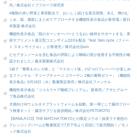
売／株式会社イブフローラ研究所
4種類の赤い野菜と果実配合で、おいしく続ける美活習慣。冷え、脚のむ
くみ、肌、脂肪にまとめてアプローチする機能性表示食品が新登場／新日
本製薬 株式会社
機能性表示食品「肌のターンオーバーとうるおい維持をサポートする」美
容サプリメント還元型コエンザイムQ10を配合『feat. Skin cycle（フィー
ト スキンサイクル）』が新発売／株式会社Quon
ピセアタンノールを含む食品の摂取により睡眠の質が改善する可能性が確
認されました／森永製菓株式会社
1箱で「葡萄＆カシス味」と「マスカット味」の2つのフレーバーが楽しめ
るファンケル「ディープチャージ コラーゲン 2種の葡萄ゼリー」（機能性
表示食品）8月18日（火）数量限定発売／株式会社ファンケル
機能性表示食品『ココカラケア睡眠プレミアム』 新発売／アサヒグルー
プ食品株式会社
犬猫向けAIウェルネスプラットフォームを始動。第一弾として腸内フロー
ラ検査キット・腸活サプリを提供開始／株式会社PETOKOTO
【BANILA CO】THE MATCHA TOKYOとの限定コラボ！抹茶ラテ発想の
クレンジングバームが数量限定で7月下旬より店頭にて販売開始！／モノ
ック株式会社