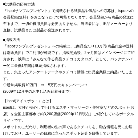
■試供品の応募方法
『ispotサンプルプレゼント』で掲載される試供品や製品への応募は、ispotへの
会員登録(無料）をおこなうだけで可能となります。会員登録から商品の発送に
至るまで、一切の費用負担は必要ありません。当選者には、出品メーカーより
直接、試供品または製品が発送されます。
■掲載方法
『ispotサンプルプレゼント』への掲載は、1商品当たり10万円(商品代金や送料
は別途負担）でご利用が可能です。掲載開始後、2ヶ月間はメインページにて紹
介され、以降は『みんなで作る商品クチコミカタログ』として、バックナンバ
ー的に最低1年間は継続掲載されます。
また、集まったアンケートデータやクチコミ情報は出品企業様に納品いたしま
す。
◇通常掲載費10万円 ⇒ 5万円のキャンペーン中！
(2009年12月中のお申し込み到着分まで）
【ispot(アイスポット）とは】
ispotは、女性が安心して行けるエステ・マッサージ・美容室などのスポット(お
店）を全国主要都市で約3,200店舗(2009年12月現在）ご紹介しているポータル
サイトです。
スポットのこだわり、利用者の生の声であるクチコミを、独占情報を元にお届
けしており、ユーザーの目線に立ったスポット紹介を目指しています。