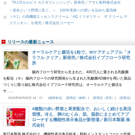
『PLUSカルピス カラダクレンジング』新発売／アサヒ飲料株式会社
～老化という摂理に告ぐ。～ 100年美肌への想いを込めた最高峰
（※1）の高機能エッセンスクリーム「AQ ミリオリティ ザ クリーム デ
コラシオン」を発売／株式会社コーセー
リリースの最新ニュース
オーラルケアと腸活を1粒で。Wケアチュアブル「オ
ラフル クリア」新発売／株式会社イブフローラ研究
所
腸内フローラ研究から生まれた、400万人に愛される乳酸菌
を配合（※） 腸内フローラの研究開発から生まれた乳酸菌AD株®を用いた製品
づくりに取り組む株式会社イブフローラ研究所は、オーラルケアと腸活を
サ……
2026年08月06日 18：21
健康食品
新商品（健康）
新商品（美容）
新製品
4種類の赤い野菜と果実配合で、おいしく続ける美活
習慣。冷え、脚のむくみ、肌、脂肪にまとめてアプ
ローチする機能性表示食品が新登場／新日本製薬 株
式会社
新日本製薬 株式会社は、機能性表示食品粉末・顆粒インスタントコーヒー市場