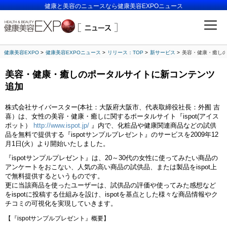
健康と美容のニュースなら健康美容EXPOニュース
健康美容EXPO
健康美容EXPOニュース
リリース：TOP
新サービス
美容・健康・癒し
美容・健康・癒しのポータルサイトに新コンテンツ
追加
株式会社サイバースター(本社：大阪府大阪市、代表取締役社長：外囿 吉
喜）は、女性の美容・健康・癒しに関するポータルサイト『ispot(アイス
ポット）
http://www.ispot.jp/
』内で、化粧品や健康関連商品などの試供
品を無料で提供する『ispotサンプルプレゼント』のサービスを2009年12
月1日(火）より開始いたしました。
『ispotサンプルプレゼント』は、20～30代の女性に使ってみたい商品の
アンケートをおこない、人気の高い商品の試供品、または製品をispot上
で無料提供するというものです。
更に当該商品を使ったユーザーは、試供品の評価や使ってみた感想など
をispotに投稿する仕組みを設け、ispotを基点とした様々な商品情報やク
チコミの可視化を実現していきます。
【『ispotサンプルプレゼント』概要】