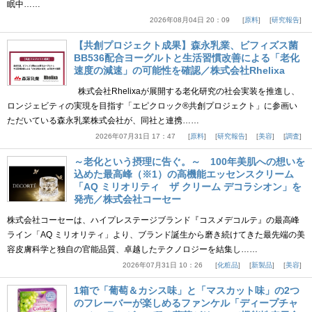
眠中……
2026年08月04日 20：09
原料
研究報告
【共創プロジェクト成果】森永乳業、ビフィズス菌
BB536配合ヨーグルトと生活習慣改善による「老化
速度の減速」の可能性を確認／株式会社Rhelixa
株式会社Rhelixaが展開する老化研究の社会実装を推進し、
ロンジェビティの実現を目指す「エピクロック®共創プロジェクト」に参画い
ただいている森永乳業株式会社が、同社と連携……
2026年07月31日 17：47
原料
研究報告
美容
調査
～老化という摂理に告ぐ。～ 100年美肌への想いを
込めた最高峰（※1）の高機能エッセンスクリーム
「AQ ミリオリティ ザ クリーム デコラシオン」を
発売／株式会社コーセー
株式会社コーセーは、ハイプレステージブランド『コスメデコルテ』の最高峰
ライン「AQ ミリオリティ」より、ブランド誕生から磨き続けてきた最先端の美
容皮膚科学と独自の官能品質、卓越したテクノロジーを結集し……
2026年07月31日 10：26
化粧品
新製品
美容
1箱で「葡萄＆カシス味」と「マスカット味」の2つ
のフレーバーが楽しめるファンケル「ディープチャ