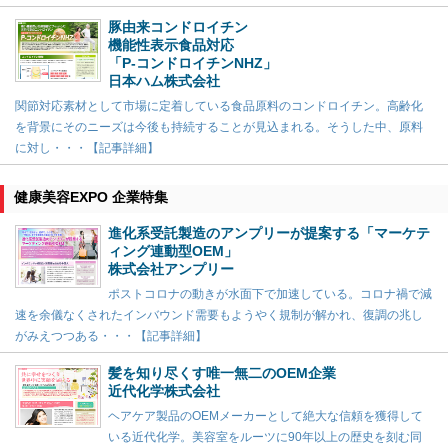
豚由来コンドロイチン
機能性表示食品対応
「P-コンドロイチンNHZ」
日本ハム株式会社
関節対応素材として市場に定着している食品原料のコンドロイチン。高齢化
を背景にそのニーズは今後も持続することが見込まれる。そうした中、原料
に対し・・・【記事詳細】
健康美容EXPO 企業特集
進化系受託製造のアンプリーが提案する「マーケテ
ィング連動型OEM」
株式会社アンプリー
ポストコロナの動きが水面下で加速している。コロナ禍で減
速を余儀なくされたインバウンド需要もようやく規制が解かれ、復調の兆し
がみえつつある・・・【記事詳細】
髪を知り尽くす唯一無二のOEM企業
近代化学株式会社
ヘアケア製品のOEMメーカーとして絶大な信頼を獲得して
いる近代化学。美容室をルーツに90年以上の歴史を刻む同