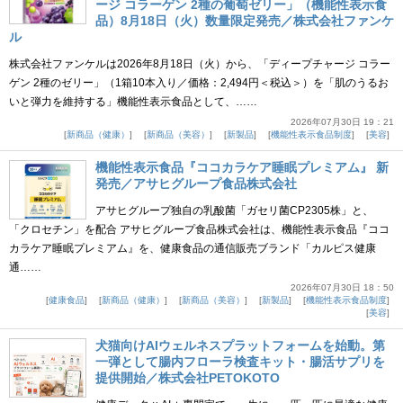
ージ コラーゲン 2種の葡萄ゼリー」（機能性表示食
品）8月18日（火）数量限定発売／株式会社ファンケ
ル
株式会社ファンケルは2026年8月18日（火）から、「ディープチャージ コラー
ゲン 2種のゼリー」（1箱10本入り／価格：2,494円＜税込＞）を「肌のうるお
いと弾力を維持する」機能性表示食品として、……
2026年07月30日 19：21
新商品（健康）
新商品（美容）
新製品
機能性表示食品制度
美容
機能性表示食品『ココカラケア睡眠プレミアム』 新
発売／アサヒグループ食品株式会社
アサヒグループ独自の乳酸菌「ガセリ菌CP2305株」と、
「クロセチン」を配合 アサヒグループ食品株式会社は、機能性表示食品『ココ
カラケア睡眠プレミアム』を、健康食品の通信販売ブランド「カルピス健康
通……
2026年07月30日 18：50
健康食品
新商品（健康）
新商品（美容）
新製品
機能性表示食品制度
美容
犬猫向けAIウェルネスプラットフォームを始動。第
一弾として腸内フローラ検査キット・腸活サプリを
提供開始／株式会社PETOKOTO