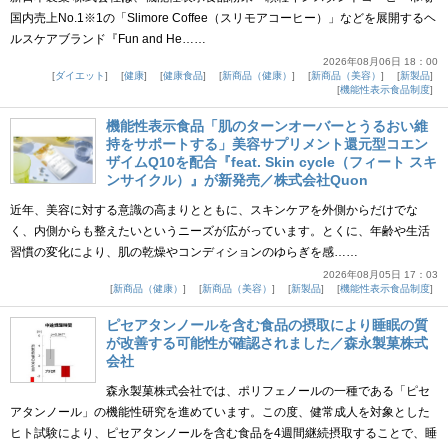
国内売上No.1※1の「Slimore Coffee（スリモアコーヒー）」などを展開するヘ
ルスケアブランド『Fun and He……
2026年08月06日 18：00
ダイエット
健康
健康食品
新商品（健康）
新商品（美容）
新製品
機能性表示食品制度
機能性表示食品「肌のターンオーバーとうるおい維
持をサポートする」美容サプリメント還元型コエン
ザイムQ10を配合『feat. Skin cycle（フィート スキ
ンサイクル）』が新発売／株式会社Quon
近年、美容に対する意識の高まりとともに、スキンケアを外側からだけでな
く、内側からも整えたいというニーズが広がっています。とくに、年齢や生活
習慣の変化により、肌の乾燥やコンディションのゆらぎを感……
2026年08月05日 17：03
新商品（健康）
新商品（美容）
新製品
機能性表示食品制度
ピセアタンノールを含む食品の摂取により睡眠の質
が改善する可能性が確認されました／森永製菓株式
会社
森永製菓株式会社では、ポリフェノールの一種である「ピセ
アタンノール」の機能性研究を進めています。この度、健常成人を対象とした
ヒト試験により、ピセアタンノールを含む食品を4週間継続摂取することで、睡