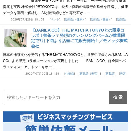
健康データ × AI + 専門家で、一生に、一匹一匹に最適な健康
提案を実現 株式会社PETOKOTOは、愛犬・愛猫の健康寿命延伸を目指し、健康
データを蓄積・解析し、AIと獣医師などの専門家が……
2026年07月29日 18：51
ペット
新商品（健康）
新商品（美容）
新製品
【BANILA CO】THE MATCHA TOKYOとの限定コ
ラボ！抹茶ラテ発想のクレンジングバームが数量限
定で7月下旬より店頭にて販売開始！／モノック株式
会社
日本の抹茶文化を発信するTHE MATCHA TOKYOと、世界中で愛されるBANILA
COによる限定コラボレーションが実現しました。 「BANILA CO」は全国のバ
ラエティストア、ドン・キホー……
2026年07月29日 18：28
化粧品
新商品（美容）
新製品
美容