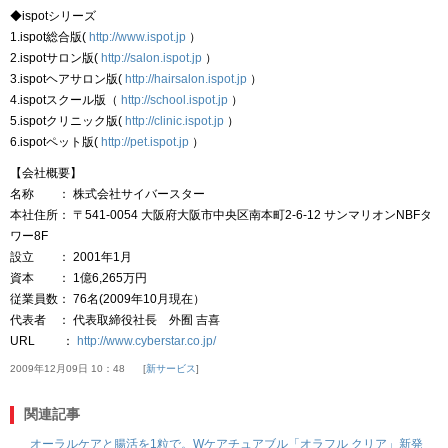
◆ispotシリーズ
1.ispot総合版(
http://www.ispot.jp
）
2.ispotサロン版(
http://salon.ispot.jp
）
3.ispotヘアサロン版(
http://hairsalon.ispot.jp
）
4.ispotスクール版（
http://school.ispot.jp
）
5.ispotクリニック版(
http://clinic.ispot.jp
）
6.ispotペット版(
http://pet.ispot.jp
）
【会社概要】
名称 ： 株式会社サイバースター
本社住所： 〒541-0054 大阪府大阪市中央区南本町2-6-12 サンマリオンNBFタ
ワー8F
設立 ： 2001年1月
資本 ： 1億6,265万円
従業員数： 76名(2009年10月現在）
代表者 ： 代表取締役社長 外囿 吉喜
URL ：
http://www.cyberstar.co.jp/
2009年12月09日 10：48
新サービス
関連記事
オーラルケアと腸活を1粒で。Wケアチュアブル「オラフル クリア」新発