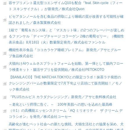
容サプリメント還元型コエンザイムQ10を配合『feat. Skin cycle（フィー
ト スキンサイクル）』が新発売／株式会社Quon
ピセアタンノールを含む食品の摂取により睡眠の質が改善する可能性が確
認されました／森永製菓株式会社
1箱で「葡萄＆カシス味」と「マスカット味」の2つのフレーバーが楽しめ
るファンケル「ディープチャージ コラーゲン 2種の葡萄ゼリー」（機能性
表示食品）8月18日（火）数量限定発売／株式会社ファンケル
機能性表示食品『ココカラケア睡眠プレミアム』 新発売／アサヒグルー
プ食品株式会社
犬猫向けAIウェルネスプラットフォームを始動。第一弾として腸内フロー
ラ検査キット・腸活サプリを提供開始／株式会社PETOKOTO
【BANILA CO】THE MATCHA TOKYOとの限定コラボ！抹茶ラテ発想の
クレンジングバームが数量限定で7月下旬より店頭にて販売開始！／モノ
ック株式会社
『PLUSカルピス カラダクレンジング』新発売／アサヒ飲料株式会社
～老化という摂理に告ぐ。～ 100年美肌への想いを込めた最高峰
（※1）の高機能エッセンスクリーム「AQ ミリオリティ ザ クリーム デ
コラシオン」を発売／株式会社コーセー
高齢化が進むペット社会への新たな挑戦。犬猫生活社との協業を深め、犬