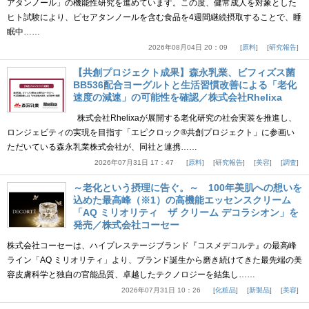
アタンノール」の機能性研究を進めています。この度、健常成人を対象とした
ヒト試験により、ピセアタンノールを含む食品を4週間継続摂取することで、睡
眠中……
2026年08月04日 20：09
原料
研究報告
【共創プロジェクト成果】森永乳業、ビフィズス菌
BB536配合ヨーグルトと生活習慣改善による「老化
速度の減速」の可能性を確認／株式会社Rhelixa
株式会社Rhelixaが展開する老化研究の社会実装を推進し、
ロンジェビティの実現を目指す「エピクロック®共創プロジェクト」に参画い
ただいている森永乳業株式会社が、同社と連携……
2026年07月31日 17：47
原料
研究報告
美容
調査
～老化という摂理に告ぐ。～ 100年美肌への想いを
込めた最高峰（※1）の高機能エッセンスクリーム
「AQ ミリオリティ ザ クリーム デコラシオン」を
発売／株式会社コーセー
株式会社コーセーは、ハイプレステージブランド『コスメデコルテ』の最高峰
ライン「AQ ミリオリティ」より、ブランド誕生から磨き続けてきた最先端の美
容皮膚科学と独自の官能品質、卓越したテクノロジーを結集し……
2026年07月31日 10：26
化粧品
新製品
美容