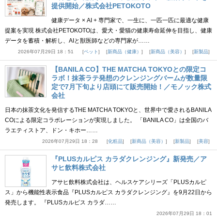
提供開始／株式会社PETOKOTO
健康データ × AI + 専門家で、一生に、一匹一匹に最適な健康
提案を実現 株式会社PETOKOTOは、愛犬・愛猫の健康寿命延伸を目指し、健康
データを蓄積・解析し、AIと獣医師などの専門家が……
2026年07月29日 18：51
ペット
新商品（健康）
新商品（美容）
新製品
【BANILA CO】THE MATCHA TOKYOとの限定コ
ラボ！抹茶ラテ発想のクレンジングバームが数量限
定で7月下旬より店頭にて販売開始！／モノック株式
会社
日本の抹茶文化を発信するTHE MATCHA TOKYOと、世界中で愛されるBANILA
COによる限定コラボレーションが実現しました。 「BANILA CO」は全国のバ
ラエティストア、ドン・キホー……
2026年07月29日 18：28
化粧品
新商品（美容）
新製品
美容
『PLUSカルピス カラダクレンジング』新発売／ア
サヒ飲料株式会社
アサヒ飲料株式会社は、ヘルスケアシリーズ「PLUSカルピ
ス」から機能性表示食品『PLUSカルピス カラダクレンジング』を9月22日から
発売します。 『PLUSカルピス カラダ……
2026年07月29日 18：01