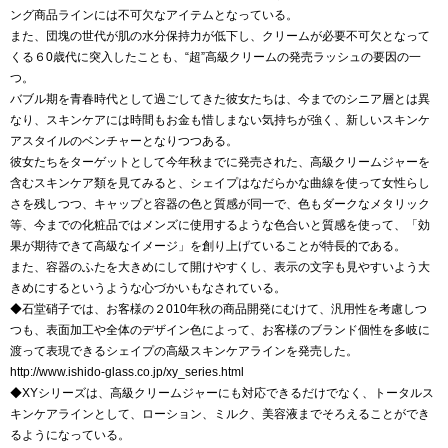
ング商品ラインには不可欠なアイテムとなっている。
また、団塊の世代が肌の水分保持力が低下し、クリームが必要不可欠となって
くる６0歳代に突入したことも、“超”高級クリームの発売ラッシュの要因の一
つ。
バブル期を青春時代として過ごしてきた彼女たちは、今までのシニア層とは異
なり、スキンケアには時間もお金も惜しまない気持ちが強く、新しいスキンケ
アスタイルのベンチャーとなりつつある。
彼女たちをターゲットとして今年秋までに発売された、高級クリームジャーを
含むスキンケア類を見てみると、シェイプはなだらかな曲線を使って女性らし
さを残しつつ、キャップと容器の色と質感が同一で、色もダークなメタリック
等、今までの化粧品ではメンズに使用するような色合いと質感を使って、「効
果が期待できて高級なイメージ」を創り上げていることが特長的である。
また、容器のふたを大きめにして開けやすくし、表示の文字も見やすいよう大
きめにするというような心づかいもなされている。
◆石堂硝子では、お客様の２010年秋の商品開発にむけて、汎用性を考慮しつ
つも、表面加工や全体のデザイン色によって、お客様のブランド個性を多岐に
渡って表現できるシェイプの高級スキンケアラインを発売した。
http://www.ishido-glass.co.jp/xy_series.html
◆XYシリーズは、高級クリームジャーにも対応できるだけでなく、トータルス
キンケアラインとして、ローション、ミルク、美容液までそろえることができ
るようになっている。