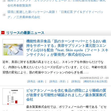
猫用サプリメント「エイジングケアピューレ*1」の自社販売を始動／株式
会社再春館製薬所
環境に配慮した新パッケージへ刷新！「日東紅茶 デイ＆デイティーバッ
グ」／三井農林株式会社
リリースの最新ニュース
機能性表示食品「肌のターンオーバーとうるおい維
持をサポートする」美容サプリメント還元型コエン
ザイムQ10を配合『feat. Skin cycle（フィート スキ
ンサイクル）』が新発売／株式会社Quon
近年、美容に対する意識の高まりとともに、スキンケアを外側からだけでな
く、内側からも整えたいというニーズが広がっています。とくに、年齢や生活
習慣の変化により、肌の乾燥やコンディションのゆらぎを感……
2026年08月05日 17：03
新商品（健康）
新商品（美容）
新製品
機能性表示食品制度
ピセアタンノールを含む食品の摂取により睡眠の質
が改善する可能性が確認されました／森永製菓株式
会社
森永製菓株式会社では、ポリフェノールの一種である「ピセ