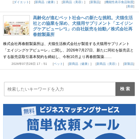
ダイエット
新商品（健康）
新商品（美容）
新製品
機能性表示食品制度
美容
高齢化が進むペット社会への新たな挑戦。犬猫生活
社との協業を深め、犬猫用サプリメント「エイジン
グケアピューレ*1」の自社販売を始動／株式会社再
春館製薬所
株式会社再春館製薬所は、犬猫生活株式会社が製造する犬猫用サプリメント
「エイジングケアピューレ」に関し、2026年7月27日、新たに同社を販売店と
する販売店取引基本契約を締結し、今秋10月より再春館製薬……
2026年07月28日 17：51
ペット
新商品（健康）
新商品（美容）
新製品