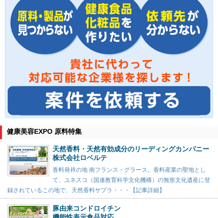
健康美容EXPO 原料特集
天然香料・天然有効成分のリーディングカンパニー
株式会社ロベルテ
香料発祥の地 南フランス・グラース。香料産業の聖地とし
て、ユネスコ（国連教育科学文化機構）の無形文化遺産に登
録されているこの地で、天然香料サプラ・・・【記事詳細】
豚由来コンドロイチン
機能性表示食品対応