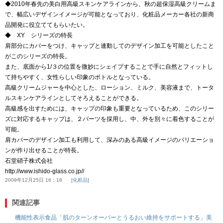
◆2010年春先の美白用高級スキンケアラインから、秋の超保湿高級クリームま
で、幅広いデザインイメージが可能となっており、化粧品メーカー各社の新商
品開発に役立ててもらいたい。
◆ XY シリーズの特長
肩部分にカバーをつけ、キャップと連動してのデザイン加工を可能としたこと
がこのシリーズの特長。
また、底面から1/３の位置を微妙にシェイプすることで手に自然とフィットし
て持ちやすく、女性らしい印象のボトルとなっている。
高級クリームジャーを中心とした、ローション、ミルク、美容液まで、トータ
ルスキンケアラインとしてそろえることができる。
高級感を出すためには、キャップの印象も重要となっているため、このシリー
ズに対応するキャップは、２パーツを採用し、中、外を別々に着色することが
可能。
肩カバーのデザイン加工も利用して、深みのある高級イメージのバリエーショ
ンが作り出せることが特長。
石堂硝子株式会社
http://www.ishido-glass.co.jp//
2009年12月25日 16：18
化粧品
関連記事
機能性表示食品「肌のターンオーバーとうるおい維持をサポートする」美