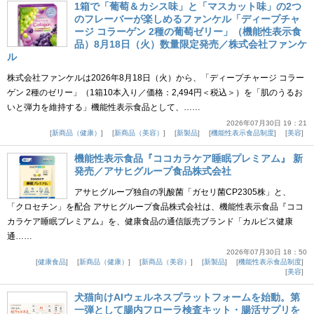
1箱で「葡萄＆カシス味」と「マスカット味」の2つ
のフレーバーが楽しめるファンケル「ディープチャ
ージ コラーゲン 2種の葡萄ゼリー」（機能性表示食
品）8月18日（火）数量限定発売／株式会社ファンケ
ル
株式会社ファンケルは2026年8月18日（火）から、「ディープチャージ コラー
ゲン 2種のゼリー」（1箱10本入り／価格：2,494円＜税込＞）を「肌のうるお
いと弾力を維持する」機能性表示食品として、……
2026年07月30日 19：21
新商品（健康）
新商品（美容）
新製品
機能性表示食品制度
美容
機能性表示食品『ココカラケア睡眠プレミアム』 新
発売／アサヒグループ食品株式会社
アサヒグループ独自の乳酸菌「ガセリ菌CP2305株」と、
「クロセチン」を配合 アサヒグループ食品株式会社は、機能性表示食品『ココ
カラケア睡眠プレミアム』を、健康食品の通信販売ブランド「カルピス健康
通……
2026年07月30日 18：50
健康食品
新商品（健康）
新商品（美容）
新製品
機能性表示食品制度
美容
犬猫向けAIウェルネスプラットフォームを始動。第
一弾として腸内フローラ検査キット・腸活サプリを