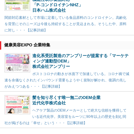
「P-コンドロイチンNHZ」
日本ハム株式会社
関節対応素材として市場に定着している食品原料のコンドロイチン。高齢化
を背景にそのニーズは今後も持続することが見込まれる。そうした中、原料
に対し・・・【記事詳細】
健康美容EXPO 企業特集
進化系受託製造のアンプリーが提案する「マーケテ
ィング連動型OEM」
株式会社アンプリー
ポストコロナの動きが水面下で加速している。コロナ禍で減
速を余儀なくされたインバウンド需要もようやく規制が解かれ、復調の兆し
がみえつつある・・・【記事詳細】
髪を知り尽くす唯一無二のOEM企業
近代化学株式会社
ヘアケア製品のOEMメーカーとして絶大な信頼を獲得して
いる近代化学。美容室をルーツに90年以上の歴史を刻む同
社が掲げるのは「幸せ」という・・・【記事詳細】