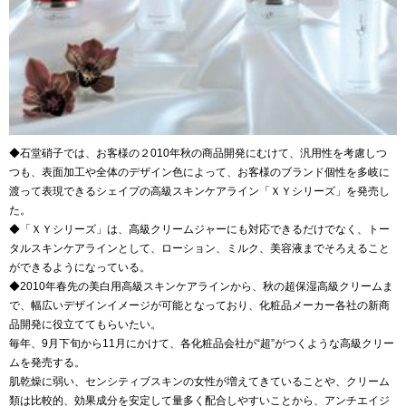
◆石堂硝子では、お客様の２010年秋の商品開発にむけて、汎用性を考慮しつ
つも、表面加工や全体のデザイン色によって、お客様のブランド個性を多岐に
渡って表現できるシェイプの高級スキンケアライン「ＸＹシリーズ」を発売し
た。
◆「ＸＹシリーズ」は、高級クリームジャーにも対応できるだけでなく、トー
タルスキンケアラインとして、ローション、ミルク、美容液までそろえること
ができるようになっている。
◆2010年春先の美白用高級スキンケアラインから、秋の超保湿高級クリームま
で、幅広いデザインイメージが可能となっており、化粧品メーカー各社の新商
品開発に役立ててもらいたい。
毎年、9月下旬から11月にかけて、各化粧品会社が“超”がつくような高級クリー
ムを発売する。
肌乾燥に弱い、センシティブスキンの女性が増えてきていることや、クリーム
類は比較的、効果成分を安定して量多く配合しやすいことから、アンチエイジ