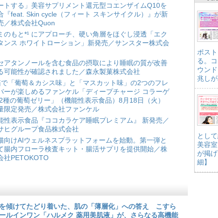
ートする」美容サプリメント還元型コエンザイムQ10を
合『feat. Skin cycle（フィート スキンサイクル）』が新
売／株式会社Quon
ミのもと*¹ にアプローチ、硬い角層をほぐし浸透「エク
タンス ホワイトローション」新発売／サンスター株式会
ポスト
る。コ
セアタンノールを含む食品の摂取により睡眠の質が改善
ウンド
る可能性が確認されました／森永製菓株式会社
兆しが
箱で「葡萄＆カシス味」と「マスカット味」の2つのフレ
バーが楽しめるファンケル「ディープチャージ コラーゲ
 2種の葡萄ゼリー」（機能性表示食品）8月18日（火）
量限定発売／株式会社ファンケル
能性表示食品『ココカラケア睡眠プレミアム』 新発売／
サヒグループ食品株式会社
として
猫向けAIウェルネスプラットフォームを始動。第一弾と
美容室
て腸内フローラ検査キット・腸活サプリを提供開始／株
が掲げ
会社PETOKOTO
細】
を傾けてたどり着いた、肌の「薄層化」への答え こすら
ールインワン「ハルメク 薬用美肌液」が、さらなる高機能