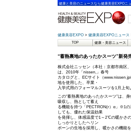
健康と美容のニュースなら健康美容EXPOニ
健康美容EXPO
健康美容EXPOニュース
TOP
健康・美容ニュース
“蓄熱裏地のあったかスーツ”新発
株式会社ニッセン（本社：京都市南区
は、2010年「nissen,」春号
カタログと、ECサイト（www.nissen.
地を使用した、卒業・
入学式用のフォーマルスーツを1月上旬
この“蓄熱裏地のあったかスーツ”は、
吸収し、熱として蓄え
る機能を持つ「PECTRON(r）α」※
しても、優れた保温効果
を発揮し、体感温度で1～2℃の暖かさ
しっかりとしたヘリン
ボーンの生地を採用し、暖かさの機能