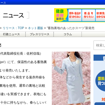
ュース
リリース：TOP
ネット通販
“蓄熱裏地のあったかスーツ”新発売
行政ニュース
プレスリリース
コラム
売
、代表取締役社長：佐村信哉）
jp/pr/）にて、保温性のある蓄熱裏
より発売いたします。
身体などから発生する遠赤外線を
1の裏地を使用。通常の裏地と比較
の違いを実感できます。表地にも
を十分に持ちながら、春らしいパ