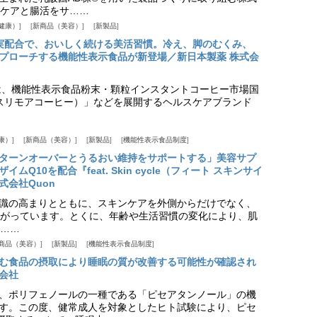
ケアと腸活をサ……
健康）
新商品（美容）
新製品
実配合で、おいしく続ける美活習慣。冷え、脚のむくみ、
プローチする機能性表示食品が新登場／新日本製薬 株式会
は、機能性表示食品粉末・顆粒インスタントコーヒー市場国
offee（スリモアコーヒー）」などを展開するヘルスケアブランド
康）
新商品（美容）
新製品
機能性表示食品制度
ターンオーバーとうるおい維持をサポートする」美容サプ
Q10を配合『feat. Skin cycle（フィート スキンサイ
式会社Quon
識の高まりとともに、スキンケアを外側からだけでなく、
がっています。とくに、年齢や生活習慣の変化により、肌
……
商品（美容）
新製品
機能性表示食品制度
む食品の摂取により睡眠の質が改善する可能性が確認され
会社
、ポリフェノールの一種である「ピセアタンノール」の機
す。この度、健常成人を対象としたヒト試験により、ピセ