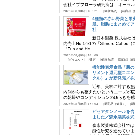
会社イブフローラ研究所は、オーラル
2026年08月06日 18：21
健康食品
新商品（
4種類の赤い野菜と果
肌、脂肪にまとめてア
社
新日本製薬 株式会社
内売上No.1※1の「Slimore C
『Fun and He……
2026年08月06日 18：00
ダイエット
健康
健康食品
新商品（健
機能性表示食品「肌の
リメント還元型コエンザイム
クル）』が新発売／株
近年、美容に対する意
内側からも整えたいというニーズが広
の乾燥やコンディションのゆらぎを感
2026年08月05日 17：03
新商品（健康）
新
ピセアタンノールを含
ました／森永製菓株式
森永製菓株式会社では
能性研究を進めていま