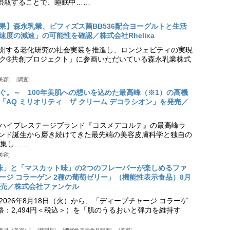
摂取することで、睡眠中……
果】森永乳業、ビフィズス菌BB536配合ヨーグルトと生活
度の減速」の可能性を確認／株式会社Rhelixa
aが展開する老化研究の社会実装を推進し、ロンジェビティの実現
ク®共創プロジェクト」に参画いただいている森永乳業株式
美容
調査
ぐ。～ 100年美肌への想いを込めた最高峰（※1）の高機
「AQ ミリオリティ ザ クリーム デコラシオン」を発売／
ハイプレステージブランド『コスメデコルテ』の最高峰ラ
ランド誕生から磨き続けてきた最先端の美容皮膚科学と独自の
集し……
美容
味」と「マスカット味」の2つのフレーバーが楽しめるファ
ージ コラーゲン 2種の葡萄ゼリー」（機能性表示食品）8月
発売／株式会社ファンケル
026年8月18日（火）から、「ディープチャージ コラーゲ
価格：2,494円＜税込＞）を「肌のうるおいと弾力を維持す