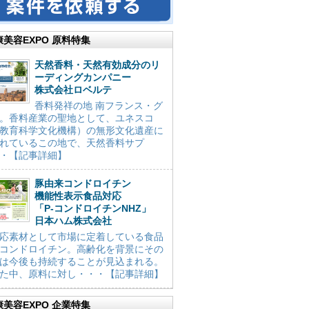
康美容EXPO 原料特集
天然香料・天然有効成分のリ
ーディングカンパニー
株式会社ロベルテ
香料発祥の地 南フランス・グ
。香料産業の聖地として、ユネスコ
教育科学文化機構）の無形文化遺産に
れているこの地で、天然香料サプ
・【記事詳細】
豚由来コンドロイチン
機能性表示食品対応
「P-コンドロイチンNHZ」
日本ハム株式会社
応素材として市場に定着している食品
コンドロイチン。高齢化を背景にその
は今後も持続することが見込まれる。
た中、原料に対し・・・【記事詳細】
康美容EXPO 企業特集