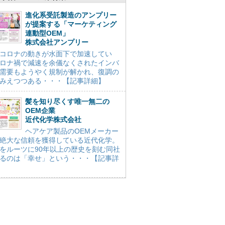
進化系受託製造のアンプリー
が提案する「マーケティング
連動型OEM」
株式会社アンプリー
コロナの動きが水面下で加速してい
ロナ禍で減速を余儀なくされたインバ
需要もようやく規制が解かれ、復調の
みえつつある・・・【記事詳細】
髪を知り尽くす唯一無二の
OEM企業
近代化学株式会社
ヘアケア製品のOEMメーカー
絶大な信頼を獲得している近代化学。
をルーツに90年以上の歴史を刻む同社
るのは「幸せ」という・・・【記事詳