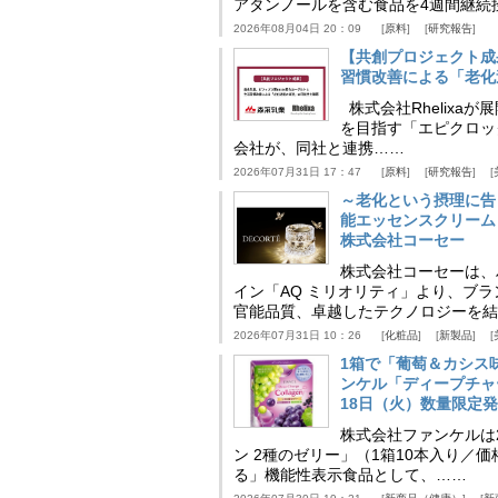
アタンノールを含む食品を4週間継続
2026年08月04日 20：09
原料
研究報告
【共創プロジェクト成
習慣改善による「老化速
株式会社Rhelix
を目指す「エピクロッ
会社が、同社と連携……
2026年07月31日 17：47
原料
研究報告
～老化という摂理に告
能エッセンスクリーム
株式会社コーセー
株式会社コーセーは、
イン「AQ ミリオリティ」より、ブ
官能品質、卓越したテクノロジーを結
2026年07月31日 10：26
化粧品
新製品
1箱で「葡萄＆カシス
ンケル「ディープチャ
18日（火）数量限定
株式会社ファンケルは2
ン 2種のゼリー」（1箱10本入り／
る」機能性表示食品として、……