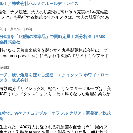
ル！／株式会社ハルメクホールディングス
ア強化・ナノ浸透。大人の肌変化に寄り添う充実の1本完結設
『ハルメク』を発行する株式会社ハルメクは、大人の肌変化であ
容）
新製品
美容
分6種を「1種類の標準品」で同時定量！新分析法（RMS
薬株式会社
料となる天然由来成分を製造する丸善製薬株式会社は、ブ
pferia parviflora）に含まれる6種のポリメトキシフラボ
品制度
プローチ、硬い角層をほぐし浸透「エクイタンス ホワイトロー
スター株式会社
美白有効成分「リノレックS」配合～ サンスターグループは、美
ANCE（エクイタンス）」より、硬く厚くなった角層を柔らか
1粒で。Wケアチュアブル「オラフル クリア」新発売／株式
所
生まれた、400万人に愛される乳酸菌を配合（※） 腸内フ
生まれた乳酸菌AD株®を用いた製品づくりに取り組む株式