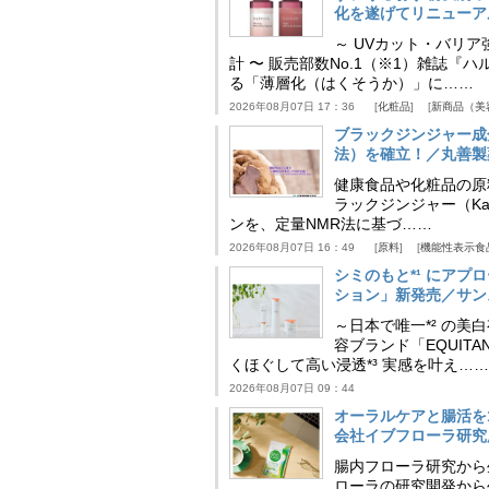
化を遂げてリニューア
～ UVカット・バリ
計 〜 販売部数No.1（※1）雑誌
る「薄層化（はくそうか）」に……
2026年08月07日 17：36
化粧品
新商品（美
ブラックジンジャー成
法）を確立！／丸善製
健康食品や化粧品の原
ラックジンジャー（Kaem
ンを、定量NMR法に基づ……
2026年08月07日 16：49
原料
機能性表示食
シミのもと*¹ にア
ション」新発売／サン
～日本で唯一*² の
容ブランド「EQUIT
くほぐして高い浸透*³ 実感を叶え……
2026年08月07日 09：44
オーラルケアと腸活を
会社イブフローラ研究
腸内フローラ研究から
ローラの研究開発から