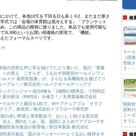
旬にかけて、各地10℃を下回る日も多く※2、まだまだ寒さ
健
入学式では「会場の体育館は底冷えする」「ブランケット
ため、この商品の開発に致りました。単品でも使用可能な
\5,990というお買い得価格の実現で、「機能」
揃えたフォーマルスーツです。
ェア
ラース
（国連
登録さ
客様の切実な声に耳を傾けてたどり着いた、肌の「薄層
ラ・・
」への答え こすらず、うるおす朝夜別オールインワン
ハルメク 薬用美肌液」が、さらなる高機能化を遂げてリ
ューアル！／株式会社ハルメクホールディングス
ラックジンジャー成分6種を「1種類の標準品」で同時定
！新分析法（RMS法）を確立！／丸善製薬株式会社
ーラルケアと腸活を1粒で。Wケアチュアブル「オラフ
関節対
 クリア」新発売／株式会社イブフローラ研究所
原料の
ニーズ
種類の赤い野菜と果実配合で、おいしく続ける美活習
そうし
。冷え、脚のむくみ、肌、脂肪にまとめてアプローチす
機能性表示食品が新登場／新日本製薬 株式会社
能性表示食品「肌のターンオーバーとうるおい維持をサ
健