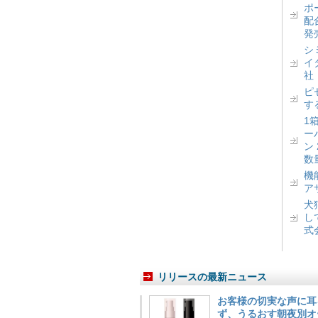
ポ
配
発
シ
イ
社
ピ
す
1
ー
ン
数
機
ア
犬
し
式
リリースの最新ニュース
お客様の切実な声に耳
ず、うるおす朝夜別オ