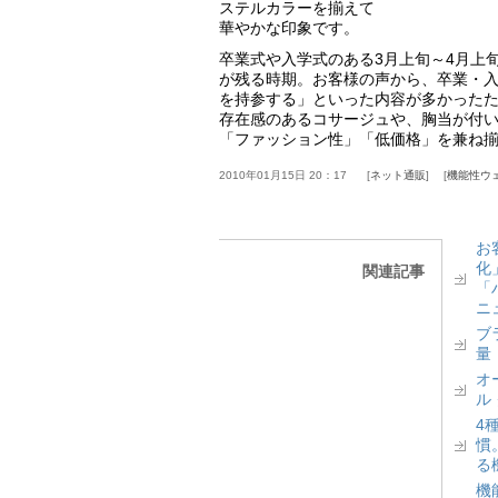
ステルカラーを揃えて
華やかな印象です。
卒業式や入学式のある3月上旬～4月上
が残る時期。お客様の声から、卒業・
を持参する」といった内容が多かった
存在感のあるコサージュや、胸当が付いて
「ファッション性」「低価格」を兼ね
2010年01月15日 20：17
ネット通販
機能性ウ
お
化
関連記事
「
ニ
ブ
量
オ
ル
4
慣
る
機