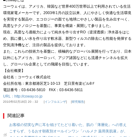
■Cowayとは
コーウェイは、アメリカ、韓国など世界400万世帯以上で利用されている生活
環境家電メーカーです。2003年1月の設立以来、人にやさしく快適な生活環境
を実現する製品や、エコロジーの面でも地球にやさしい製品を生み出すべく、
高度なテクノロジーを基盤に、事業を構築・展開して参りました。
現在、高度なろ過能力によって純水を作り出すRO（逆浸透膜）浄水器をはじ
め、肌に優しい水を作り出す軟水器、新型ウィルスの除去にも性能を発揮する
空気清浄機など、注目の製品を提供しております。
また、これらの技術力を基盤に、積極的なグローバル展開を行っており、日本
以外にもアメリカ、ヨーロッパ、アジア諸国などにも流通チャンネルを拡大
し、グローバル企業としての飛躍を目指しています。
【会社概要】
会社名：コーウェイ株式会社
会社所在地：東京都港区芝1-10-13 芝日景有楽ビル8Ｆ
電話番号：03-6436-5810 FAX：03-6436-5811
URL：
http://coway.co.jp
2010年02月18日 20：32
インフルエンザ
研究報告
関連記事
お客様の切実な声に耳を傾けてたどり着いた、肌の「薄層化」への答え
こすらず、うるおす朝夜別オールインワン「ハルメク 薬用美肌液」が、