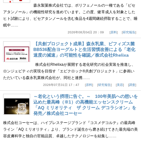
森永製菓株式会社では、ポリフェノールの一種である「ピセ
アタンノール」の機能性研究を進めています。この度、健常成人を対象とした
ヒト試験により、ピセアタンノールを含む食品を4週間継続摂取することで、睡
眠中……
2026年08月04日 20：09
原料
研究報告
【共創プロジェクト成果】森永乳業、ビフィズス菌
BB536配合ヨーグルトと生活習慣改善による「老化
速度の減速」の可能性を確認／株式会社Rhelixa
株式会社Rhelixaが展開する老化研究の社会実装を推進し、
ロンジェビティの実現を目指す「エピクロック®共創プロジェクト」に参画い
ただいている森永乳業株式会社が、同社と連携……
2026年07月31日 17：47
原料
研究報告
美容
調査
～老化という摂理に告ぐ。～ 100年美肌への想いを
込めた最高峰（※1）の高機能エッセンスクリーム
「AQ ミリオリティ ザ クリーム デコラシオン」を
発売／株式会社コーセー
株式会社コーセーは、ハイプレステージブランド『コスメデコルテ』の最高峰
ライン「AQ ミリオリティ」より、ブランド誕生から磨き続けてきた最先端の美
容皮膚科学と独自の官能品質、卓越したテクノロジーを結集し……