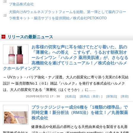
プ食品株式会社
犬猫向けAIウェルネスプラットフォームを始動。第一弾として腸内フロー
ラ検査キット・腸活サプリを提供開始／株式会社PETOKOTO
リリースの最新ニュース
お客様の切実な声に耳を傾けてたどり着いた、肌の
「薄層化」への答え こすらず、うるおす朝夜別オ
ールインワン「ハルメク 薬用美肌液」が、さらなる
高機能化を遂げてリニューアル！／株式会社ハルメ
クホールディングス
～ UVカット・バリア強化・ナノ浸透。大人の肌変化に寄り添う充実の1本完結
設計 〜 販売部数No.1（※1）雑誌『ハルメク』を発行する株式会社ハルメク
は、大人の肌変化である「薄層化（はくそうか）」に……
2026年08月07日 17：36
化粧品
新商品（美容）
新製品
美容
ブラックジンジャー成分6種を「1種類の標準品」で
同時定量！新分析法（RMS法）を確立！／丸善製薬
株式会社
健康食品や化粧品の原料となる天然由来成分を製造する丸善