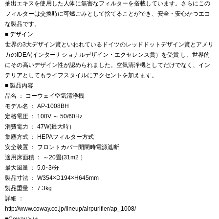
抽出エキスを使用した人体に無害なフィルターを搭載しています。さらにこの
フィルターは交換時に可燃ごみとして捨てることができ、安全・安心かつエコ
な製品です。
■
デザイン
世界の3大デザイン賞といわれているドイツのレッドドットデザイン賞とアメリ
カのIDEA(インターナショナルデザイン・エクセレンス賞）を受賞 し、世界的
にその高いデザイン性が認められました。空気清浄機としてだけでなく、イン
テリアとしてもライフスタイルにアクセントを加えます。
■
製品内容
品名
： コーウェイ空気清浄機
モデル名
： AP-1008BH
定格電圧
： 100V ～ 50/60Hz
消費電力
： 47W(最大時）
集塵方式
： HEPAフィルター方式
安全装置
： フロントカバー開閉時電源遮断
適用床面積
： ～20畳(31m2 ）
最大風量
： 5.0･3/分
製品寸法
： W354×D194×H645mm
製品重量
： 7.3kg
詳細 ：
http://www.coway.co.jp/lineup/airpurifier/ap_1008/