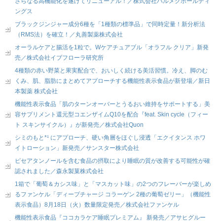
さらなる高機能化を遂げてリニューアル！／株式会社ハルメクホールディ
ングス
ブラックジンジャー成分6種を「1種類の標準品」で同時定量！新分析法
（RMS法）を確立！／丸善製薬株式会社
オーラルケアと腸活を1粒で。Wケアチュアブル「オラフル クリア」新発
売／株式会社イブフローラ研究所
4種類の赤い野菜と果実配合で、おいしく続ける美活習慣。冷え、脚のむ
くみ、肌、脂肪にまとめてアプローチする機能性表示食品が新登場／新日
本製薬 株式会社
機能性表示食品「肌のターンオーバーとうるおい維持をサポートする」美
容サプリメント還元型コエンザイムQ10を配合『feat. Skin cycle（フィー
ト スキンサイクル）』が新発売／株式会社Quon
シミのもと*¹ にアプローチ、硬い角層をほぐし浸透「エクイタンス ホワ
イトローション」新発売／サンスター株式会社
ピセアタンノールを含む食品の摂取により睡眠の質が改善する可能性が確
認されました／森永製菓株式会社
1箱で「葡萄＆カシス味」と「マスカット味」の2つのフレーバーが楽しめ
るファンケル「ディープチャージ コラーゲン 2種の葡萄ゼリー」（機能性
表示食品）8月18日（火）数量限定発売／株式会社ファンケル
機能性表示食品『ココカラケア睡眠プレミアム』 新発売／アサヒグルー