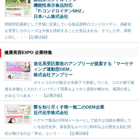
機能性表示食品対応
「P-コンドロイチンNHZ」
日本ハム株式会社
関節対応素材として市場に定着している食品原料のコンドロイチン。高齢化
を背景にそのニーズは今後も持続することが見込まれる。そうした中、原料
に対し・・・【記事詳細】
健康美容EXPO 企業特集
進化系受託製造のアンプリーが提案する「マーケテ
ィング連動型OEM」
株式会社アンプリー
ポストコロナの動きが水面下で加速している。コロナ禍で減
速を余儀なくされたインバウンド需要もようやく規制が解かれ、復調の兆し
がみえつつある・・・【記事詳細】
髪を知り尽くす唯一無二のOEM企業
近代化学株式会社
ヘアケア製品のOEMメーカーとして絶大な信頼を獲得して
いる近代化学。美容室をルーツに90年以上の歴史を刻む同
社が掲げるのは「幸せ」という・・・【記事詳細】