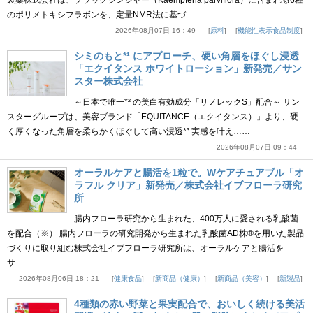
製薬株式会社は、ブラックジンジャー（Kaempferia parviflora）に含まれる6種
のポリメトキシフラボンを、定量NMR法に基づ……
2026年08月07日 16：49
原料
機能性表示食品制度
シミのもと*¹ にアプローチ、硬い角層をほぐし浸透
「エクイタンス ホワイトローション」新発売／サン
スター株式会社
～日本で唯一*² の美白有効成分「リノレックS」配合～ サン
スターグループは、美容ブランド「EQUITANCE（エクイタンス）」より、硬
く厚くなった角層を柔らかくほぐして高い浸透*³ 実感を叶え……
2026年08月07日 09：44
オーラルケアと腸活を1粒で。Wケアチュアブル「オ
ラフル クリア」新発売／株式会社イブフローラ研究
所
腸内フローラ研究から生まれた、400万人に愛される乳酸菌
を配合（※） 腸内フローラの研究開発から生まれた乳酸菌AD株®を用いた製品
づくりに取り組む株式会社イブフローラ研究所は、オーラルケアと腸活を
サ……
2026年08月06日 18：21
健康食品
新商品（健康）
新商品（美容）
新製品
4種類の赤い野菜と果実配合で、おいしく続ける美活