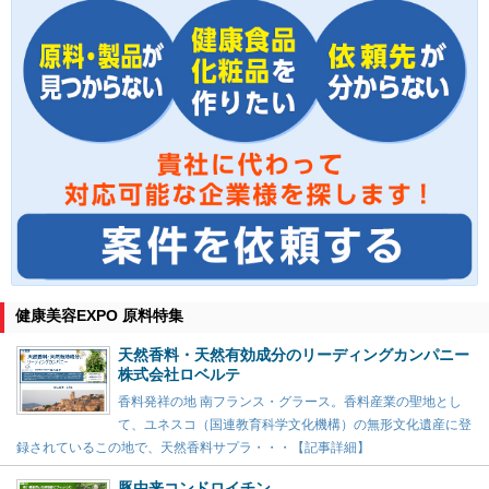
健康美容EXPO 原料特集
天然香料・天然有効成分のリーディングカンパニー
株式会社ロベルテ
香料発祥の地 南フランス・グラース。香料産業の聖地とし
て、ユネスコ（国連教育科学文化機構）の無形文化遺産に登
録されているこの地で、天然香料サプラ・・・【記事詳細】
豚由来コンドロイチン