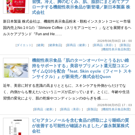
習慣。冷え、脚のむくみ、肌、脂肪にまとめてアプ
ローチする機能性表示食品が新登場／新日本製薬 株
式会社
新日本製薬 株式会社は、機能性表示食品粉末・顆粒インスタントコーヒー市場
国内売上No.1※1の「Slimore Coffee（スリモアコーヒー）」などを展開するヘ
ルスケアブランド『Fun and He……
2026年08月06日 18：00
ダイエット
健康
健康食品
新商品（健康）
新商品（美容）
新製品
機能性表示食品制度
機能性表示食品「肌のターンオーバーとうるおい維
持をサポートする」美容サプリメント還元型コエン
ザイムQ10を配合『feat. Skin cycle（フィート スキ
ンサイクル）』が新発売／株式会社Quon
近年、美容に対する意識の高まりとともに、スキンケアを外側からだけでな
く、内側からも整えたいというニーズが広がっています。とくに、年齢や生活
習慣の変化により、肌の乾燥やコンディションのゆらぎを感……
2026年08月05日 17：03
新商品（健康）
新商品（美容）
新製品
機能性表示食品制度
ピセアタンノールを含む食品の摂取により睡眠の質
が改善する可能性が確認されました／森永製菓株式
会社