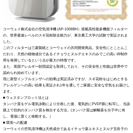
コーウェイ株式会社の空気清浄機 (AP-1008BH）搭載高性能多機能フィルター
の、世界最速レベルのスギ花粉除去能力が、東京農工大学の試験で実証されま
した。
このフィルターは三菱製紙とコーウェイの共同開発商品。安全性にとことんこ
だわり、天然の植物成分であるイチョウとヌルデエキスのみでこの高い抑制作
用を発揮しているという点が最大の特徴です。
また、英国アレルギー財団認定も取得しており、その安全性と性能は世界中で
認められ始めています。
現に新型インフルエンザへの効果は実証済みですが、スギ花粉をはじめとする
アレルゲンへの高い効果も実証され1年を通してご家庭に安全な空気をお届けし
ます。
■
ウェスタンブロット法とは
タンパク質をゲル電気泳動により分画した後、電気的にPVDF膜に転写し、当該
膜上で目的のタンパク質を検出する方法。(タンパク質は解離基を分子中に有
し、電場に置くと移動する。）
■
環境への配慮
コーウェイの空気清浄機は天然成分であるイチョウ葉エキスとヌルデ五倍子の