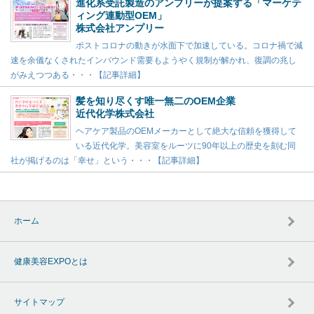
進化系受託製造のアンプリーが提案する「マーケテ
ィング連動型OEM」
株式会社アンプリー
ポストコロナの動きが水面下で加速している。コロナ禍で減
速を余儀なくされたインバウンド需要もようやく規制が解かれ、復調の兆し
がみえつつある・・・【記事詳細】
髪を知り尽くす唯一無二のOEM企業
近代化学株式会社
ヘアケア製品のOEMメーカーとして絶大な信頼を獲得して
いる近代化学。美容室をルーツに90年以上の歴史を刻む同
社が掲げるのは「幸せ」という・・・【記事詳細】
ホーム
健康美容EXPOとは
サイトマップ