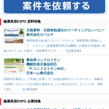
健康美容EXPO 原料特集
天然香料・天然有効成分のリーディングカンパニー
株式会社ロベルテ
香料発祥の地 南フランス・グラース。香料産業の聖地とし
て、ユネスコ（国連教育科学文化機構）の無形文化遺産に登
録されているこの地で、天然香料サプラ・・・【記事詳細】
豚由来コンドロイチン
機能性表示食品対応
「P-コンドロイチンNHZ」
日本ハム株式会社
関節対応素材として市場に定着している食品原料のコンドロイチン。高齢化
を背景にそのニーズは今後も持続することが見込まれる。そうした中、原料
に対し・・・【記事詳細】
健康美容EXPO 企業特集