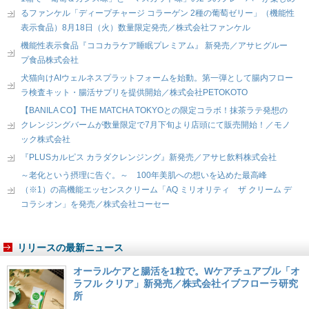
るファンケル「ディープチャージ コラーゲン 2種の葡萄ゼリー」（機能性
表示食品）8月18日（火）数量限定発売／株式会社ファンケル
機能性表示食品『ココカラケア睡眠プレミアム』 新発売／アサヒグルー
プ食品株式会社
犬猫向けAIウェルネスプラットフォームを始動。第一弾として腸内フロー
ラ検査キット・腸活サプリを提供開始／株式会社PETOKOTO
【BANILA CO】THE MATCHA TOKYOとの限定コラボ！抹茶ラテ発想の
クレンジングバームが数量限定で7月下旬より店頭にて販売開始！／モノ
ック株式会社
『PLUSカルピス カラダクレンジング』新発売／アサヒ飲料株式会社
～老化という摂理に告ぐ。～ 100年美肌への想いを込めた最高峰
（※1）の高機能エッセンスクリーム「AQ ミリオリティ ザ クリーム デ
コラシオン」を発売／株式会社コーセー
リリースの最新ニュース
オーラルケアと腸活を1粒で。Wケアチュアブル「オ
ラフル クリア」新発売／株式会社イブフローラ研究
所