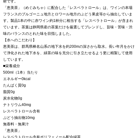
材です。
「恵美茶」（めぐみちゃ）に配合した「レスベラトロール」は、ワインの本場
フランスのブルゴーニュ地方とロワール地方のぶどう果皮等から抽出していま
す。製品1本の中に赤ワイン約1杯分に相当する「レスベラトロール」が含まれ
ています。茶葉は静岡県産の茶葉だけを厳選してブレンドし、旨味・苦味・渋
味のバランスのとれた味を目指しました。
【水へのこだわり】
恵美茶は、群馬県棒名山系の地下水を約200mの深さから取水。長い年月をかけ
て浄化された地下水を、緑茶の味を充分に引き立たせるよう更に精製して使用
しています。
■栄養成分
500ml（1本）当たり
エネルギー0kcal
たんぱく質0g
脂質0g
炭水化物0g
ナトリウム40mg
レスベラトロール含有
ぶどう抽出物10mg
無香料・無果汁
「恵美茶」
レスベラトロール含有ポリフェノール配合緑茶