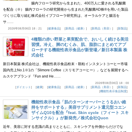
腸内フローラ研究から生まれた、400万人に愛される乳酸菌
を配合（※） 腸内フローラの研究開発から生まれた乳酸菌AD株®を用いた製品
づくりに取り組む株式会社イブフローラ研究所は、オーラルケアと腸活を
サ……
2026年08月06日 18：21
健康食品
新商品（健康）
新商品（美容）
新製品
4種類の赤い野菜と果実配合で、おいしく続ける美活
習慣。冷え、脚のむくみ、肌、脂肪にまとめてアプ
ローチする機能性表示食品が新登場／新日本製薬 株
式会社
新日本製薬 株式会社は、機能性表示食品粉末・顆粒インスタントコーヒー市場
国内売上No.1※1の「Slimore Coffee（スリモアコーヒー）」などを展開するヘ
ルスケアブランド『Fun and He……
2026年08月06日 18：00
ダイエット
健康
健康食品
新商品（健康）
新商品（美容）
新製品
機能性表示食品制度
機能性表示食品「肌のターンオーバーとうるおい維
持をサポートする」美容サプリメント還元型コエン
ザイムQ10を配合『feat. Skin cycle（フィート スキ
ンサイクル）』が新発売／株式会社Quon
近年、美容に対する意識の高まりとともに、スキンケアを外側からだけでな