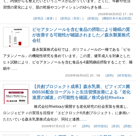
く、内側からも整えたいというニーズが広がっています。とくに、年齢や生活
習慣の変化により、肌の乾燥やコンディションのゆらぎを感……
2026年08月05日 17：03
新商品（健康）
新商品（美容）
新製品
機能性表示食品制度
ピセアタンノールを含む食品の摂取により睡眠の質
が改善する可能性が確認されました／森永製菓株式
会社
森永製菓株式会社では、ポリフェノールの一種である「ピセ
アタンノール」の機能性研究を進めています。この度、健常成人を対象とした
ヒト試験により、ピセアタンノールを含む食品を4週間継続摂取することで、睡
眠中……
2026年08月04日 20：09
原料
研究報告
【共創プロジェクト成果】森永乳業、ビフィズス菌
BB536配合ヨーグルトと生活習慣改善による「老化
速度の減速」の可能性を確認／株式会社Rhelixa
株式会社Rhelixaが展開する老化研究の社会実装を推進し、
ロンジェビティの実現を目指す「エピクロック®共創プロジェクト」に参画い
ただいている森永乳業株式会社が、同社と連携……
2026年07月31日 17：47
原料
研究報告
美容
調査