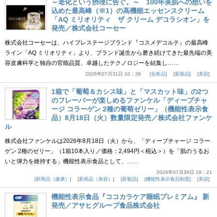
～老化という摂理に告ぐ。～ 100年美肌への想いを
込めた最高峰（※1）の高機能エッセンスクリーム
「AQ ミリオリティ ザ クリーム デコラシオン」を
発売／株式会社コーセー
株式会社コーセーは、ハイプレステージブランド『コスメデコルテ』の最高峰
ライン「AQ ミリオリティ」より、ブランド誕生から磨き続けてきた最先端の美
容皮膚科学と独自の官能品質、卓越したテクノロジーを結集し……
2026年07月31日 10：26
化粧品
新製品
美容
1箱で「葡萄＆カシス味」と「マスカット味」の2つ
のフレーバーが楽しめるファンケル「ディープチャ
ージ コラーゲン 2種の葡萄ゼリー」（機能性表示食
品）8月18日（火）数量限定発売／株式会社ファンケ
ル
株式会社ファンケルは2026年8月18日（火）から、「ディープチャージ コラー
ゲン 2種のゼリー」（1箱10本入り／価格：2,494円＜税込＞）を「肌のうるお
いと弾力を維持する」機能性表示食品として、……
2026年07月30日 19：21
新商品（健康）
新商品（美容）
新製品
機能性表示食品制度
美容
機能性表示食品『ココカラケア睡眠プレミアム』 新
発売／アサヒグループ食品株式会社