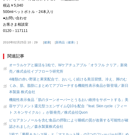
税込￥5,040
500mlペットボトル・24本入り
●お問い合わせ
お客さま相談室
0120－117111
2010年02月25日 10：29
健康
新商品（健康）
関連記事
オーラルケアと腸活を1粒で。Wケアチュアブル「オラフル クリア」新発
売／株式会社イブフローラ研究所
4種類の赤い野菜と果実配合で、おいしく続ける美活習慣。冷え、脚のむ
くみ、肌、脂肪にまとめてアプローチする機能性表示食品が新登場／新日
本製薬 株式会社
機能性表示食品「肌のターンオーバーとうるおい維持をサポートする」美
容サプリメント還元型コエンザイムQ10を配合『feat. Skin cycle（フィー
ト スキンサイクル）』が新発売／株式会社Quon
ピセアタンノールを含む食品の摂取により睡眠の質が改善する可能性が確
認されました／森永製菓株式会社
1箱で「葡萄＆カシス味」と「マスカット味」の2つのフレーバーが楽しめ