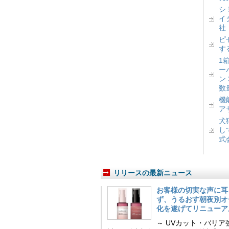
シ
イ
社
ピ
す
1
ー
ン
数
機
ア
犬
し
式
リリースの最新ニュース
お客様の切実な声に耳
ず、うるおす朝夜別オ
化を遂げてリニューア
～ UVカット・バリ