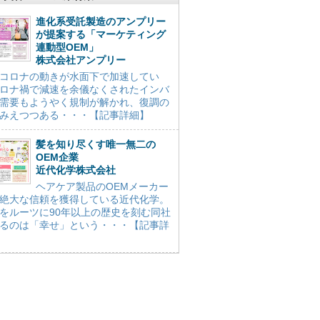
進化系受託製造のアンプリー
が提案する「マーケティング
連動型OEM」
株式会社アンプリー
コロナの動きが水面下で加速してい
ロナ禍で減速を余儀なくされたインバ
需要もようやく規制が解かれ、復調の
みえつつある・・・【記事詳細】
髪を知り尽くす唯一無二の
OEM企業
近代化学株式会社
ヘアケア製品のOEMメーカー
絶大な信頼を獲得している近代化学。
をルーツに90年以上の歴史を刻む同社
るのは「幸せ」という・・・【記事詳