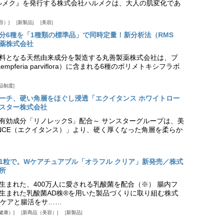
『ハルメク』を発行する株式会社ハルメクは、大人の肌変化であ
容）
新製品
美容
分6種を「1種類の標準品」で同時定量！新分析法（RMS
薬株式会社
料となる天然由来成分を製造する丸善製薬株式会社は、ブ
pferia parviflora）に含まれる6種のポリメトキシフラボ
品制度
プローチ、硬い角層をほぐし浸透「エクイタンス ホワイトロー
スター株式会社
美白有効成分「リノレックS」配合～ サンスターグループは、美
ANCE（エクイタンス）」より、硬く厚くなった角層を柔らか
1粒で。Wケアチュアブル「オラフル クリア」新発売／株式
所
生まれた、400万人に愛される乳酸菌を配合（※） 腸内フ
生まれた乳酸菌AD株®を用いた製品づくりに取り組む株式
ケアと腸活をサ……
健康）
新商品（美容）
新製品