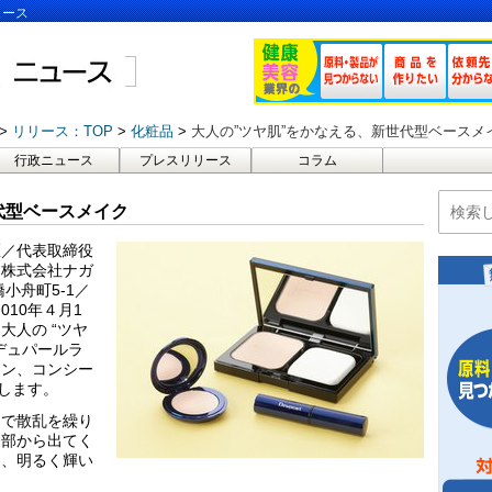
ュース
リリース：TOP
化粧品
大人の”ツヤ肌”をかなえる、新世代型ベースメ
行政ニュース
プレスリリース
コラム
代型ベースメイク
区／代表取締役
、株式会社ナガ
小舟町5-1／
10年４月1
大人の “ツヤ
デュパールラ
ョン、コンシー
します。
側で散乱を繰り
内部から出てく
り、明るく輝い