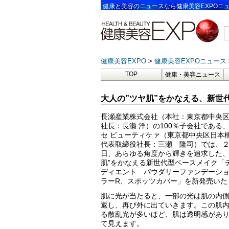
健康と美容のニュースなら健康美容EXPOニ
健康美容EXPO
健康美容EXPOニュース
TOP
健康・美容ニュース
大人の”ツヤ肌”をかなえる、新世
長瀬産業株式会社（本社：東京都中央
社長：長瀬 洋）の100％子会社である
セ ビューティケァ（東京都中央区日本橋
代表取締役社長：三瀬 隆司）では、２0
日、あらゆる角度から輝きを追求した、
肌”をかなえる新世代型ベースメイク「
ディエント パウダリーファンデーシ
ラーR、スポッツカバー」を新発売いた
肌に光が当たると、一部の光は肌の内
返し、再び外に出ていきます。この肌
る散乱光が多いほど、肌は透明感があ
て見えます。