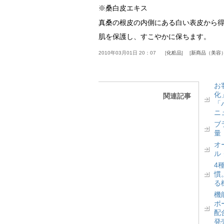
※桑白皮エキス
真桑の根皮の内側にある白い表皮から
肌を保護し、すこやかに保ちます。
2010年03月01日 20：07
化粧品
新商品（美容
お
化
関連記事
「
ニ
ブ
量
オ
ル
4
慣
る
機
ポ
配
発