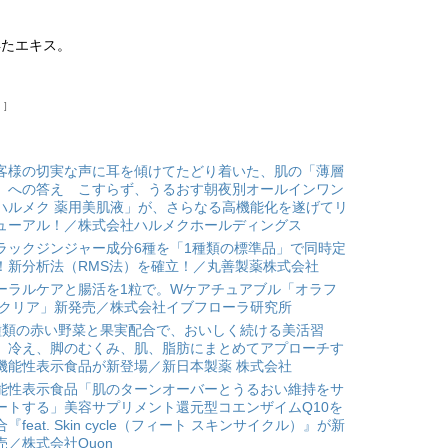
得たエキス。
）
客様の切実な声に耳を傾けてたどり着いた、肌の「薄層
」への答え こすらず、うるおす朝夜別オールインワン
ハルメク 薬用美肌液」が、さらなる高機能化を遂げてリ
ューアル！／株式会社ハルメクホールディングス
ラックジンジャー成分6種を「1種類の標準品」で同時定
！新分析法（RMS法）を確立！／丸善製薬株式会社
ーラルケアと腸活を1粒で。Wケアチュアブル「オラフ
 クリア」新発売／株式会社イブフローラ研究所
種類の赤い野菜と果実配合で、おいしく続ける美活習
。冷え、脚のむくみ、肌、脂肪にまとめてアプローチす
機能性表示食品が新登場／新日本製薬 株式会社
能性表示食品「肌のターンオーバーとうるおい維持をサ
ートする」美容サプリメント還元型コエンザイムQ10を
合『feat. Skin cycle（フィート スキンサイクル）』が新
売／株式会社Quon