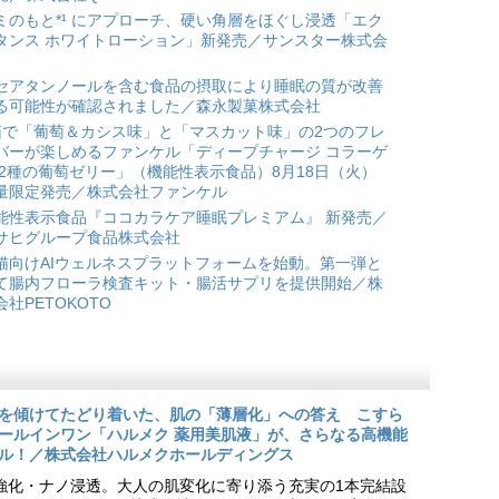
ミのもと*¹ にアプローチ、硬い角層をほぐし浸透「エク
タンス ホワイトローション」新発売／サンスター株式会
セアタンノールを含む食品の摂取により睡眠の質が改善
る可能性が確認されました／森永製菓株式会社
箱で「葡萄＆カシス味」と「マスカット味」の2つのフレ
バーが楽しめるファンケル「ディープチャージ コラーゲ
 2種の葡萄ゼリー」（機能性表示食品）8月18日（火）
量限定発売／株式会社ファンケル
能性表示食品『ココカラケア睡眠プレミアム』 新発売／
サヒグループ食品株式会社
猫向けAIウェルネスプラットフォームを始動。第一弾と
て腸内フローラ検査キット・腸活サプリを提供開始／株
会社PETOKOTO
を傾けてたどり着いた、肌の「薄層化」への答え こすら
ールインワン「ハルメク 薬用美肌液」が、さらなる高機能
ル！／株式会社ハルメクホールディングス
ア強化・ナノ浸透。大人の肌変化に寄り添う充実の1本完結設