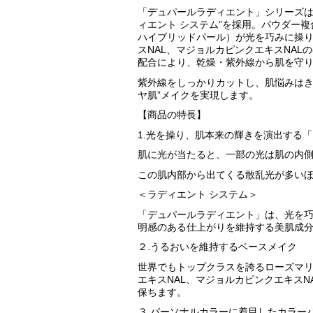
「デュパールラディエント」シリーズは
ィエント システム”を採用。パウダー
ハイブリッドパール）が光を巧みに操
スNAL、マジョルカピンクエキスNAL
配合により、乾燥・紫外線から肌を守
紫外線をしっかりカットし、肌悩みはき
ヤ肌”メイクを実現します。
【商品の特長】
1.光を操り、肌本来の輝きを演出する「
肌に光が当たると、一部の光は肌の内
この肌内部から出てくる散乱光が多い
＜ラディエント システム＞
「デュパールラディエント」は、光を
明感のある仕上がりを維持する美肌成分
２.うるおいを維持するベースメイク
世界でもトップクラスを誇るローズマ
エキスNAL、マジョルカピンクエキス
保ちます。
３.パーソナルカラーに着目したカラー