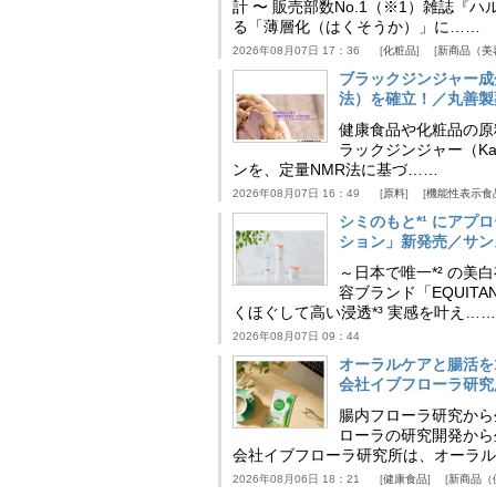
計 〜 販売部数No.1（※1）雑誌
る「薄層化（はくそうか）」に……
2026年08月07日 17：36
化粧品
新商品（美
ブラックジンジャー成
法）を確立！／丸善製
健康食品や化粧品の原
ラックジンジャー（Kaem
ンを、定量NMR法に基づ……
2026年08月07日 16：49
原料
機能性表示食
シミのもと*¹ にア
ション」新発売／サン
～日本で唯一*² の
容ブランド「EQUIT
くほぐして高い浸透*³ 実感を叶え……
2026年08月07日 09：44
オーラルケアと腸活を
会社イブフローラ研究
腸内フローラ研究から
ローラの研究開発から
会社イブフローラ研究所は、オーラル
2026年08月06日 18：21
健康食品
新商品（