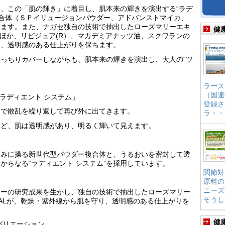
、この「肌の輝き」に着目し、肌本来の輝きを演出する“ラデ
複合体（ＳＰイリュージョンパウダー、アドバンストマイカ、
ります。また、ナガセ独自の技術で抽出したローズマリーエキ
健
のほか、リピジュア(R）、マカデミアナッツ油、スクワランの
り、透明感のある仕上がりを保ちます。
っちりカバーしながらも、肌本来の輝きを演出し、大人の“ツ
ラース
（国連
ラディエント システム」
登録さ
側で散乱を繰り返して再び外に出てきます。
ラ・・
ほど、肌は透明感があり、明るく輝いて見えます。
巧みに操る新世代型パウダー複合体と、うるおいを密封して透
からなる“ラディエント システム”を採用しています。
関節対
原料の
ニーズ
リーの研究成果を生かし、独自の技術で抽出したローズマリー
そうし
NALが、乾燥・紫外線から肌を守り、透明感のある仕上がりを
健
バリエーション