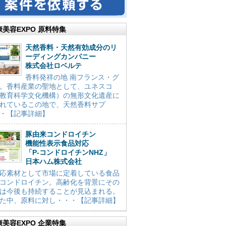
康美容EXPO 原料特集
天然香料・天然有効成分のリ
ーディングカンパニー
株式会社ロベルテ
香料発祥の地 南フランス・グ
。香料産業の聖地として、ユネスコ
教育科学文化機構）の無形文化遺産に
れているこの地で、天然香料サプ
・【記事詳細】
豚由来コンドロイチン
機能性表示食品対応
「P-コンドロイチンNHZ」
日本ハム株式会社
応素材として市場に定着している食品
コンドロイチン。高齢化を背景にその
は今後も持続することが見込まれる。
た中、原料に対し・・・【記事詳細】
康美容EXPO 企業特集