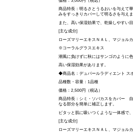
価格：3,000円（税込）
商品特長：明るさとうるおいを与えて
みをすっきりカバーして明るさを与え
また、高い保湿効果で、乾燥しやすい
[主な成分]
ローズマリーエキスＮＡＬ、マジョル
※コーラルグラスエキス
潮風に負けずに秋にはサンゴのように
高い保湿効果があります。
◆商品名：デュパールラディエント ス
品種数・容量：1品種
価格：2,500円（税込）
商品特長：シミ・ソバカスをカバー 
なる部分を簡単に補正します。
ピタッと肌に吸いつくような一体感で
[主な成分]
ローズマリーエキスＮＡＬ、マジョル