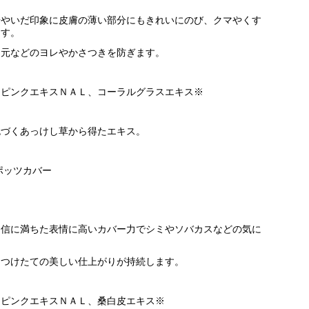
華やいだ印象に皮膚の薄い部分にもきれいにのび、クマやくす
ます。
目元などのヨレやかさつきを防ぎます。
カピンクエキスＮＡＬ、コーラルグラスエキス※
色づくあっけし草から得たエキス。
ポッツカバー
自信に満ちた表情に高いカバー力でシミやソバカスなどの気に
、つけたての美しい仕上がりが持続します。
カピンクエキスＮＡＬ、桑白皮エキス※