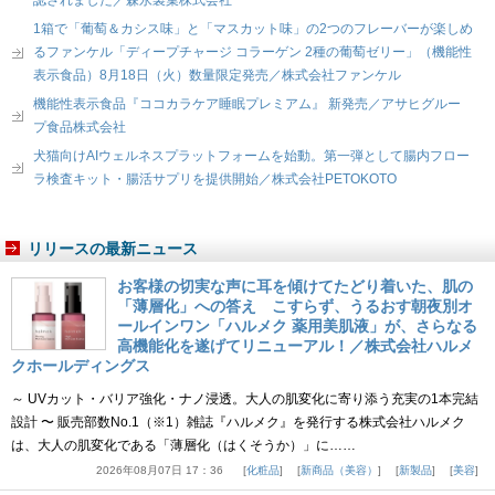
認されました／森永製菓株式会社
1箱で「葡萄＆カシス味」と「マスカット味」の2つのフレーバーが楽しめ
るファンケル「ディープチャージ コラーゲン 2種の葡萄ゼリー」（機能性
表示食品）8月18日（火）数量限定発売／株式会社ファンケル
機能性表示食品『ココカラケア睡眠プレミアム』 新発売／アサヒグルー
プ食品株式会社
犬猫向けAIウェルネスプラットフォームを始動。第一弾として腸内フロー
ラ検査キット・腸活サプリを提供開始／株式会社PETOKOTO
リリースの最新ニュース
お客様の切実な声に耳を傾けてたどり着いた、肌の
「薄層化」への答え こすらず、うるおす朝夜別オ
ールインワン「ハルメク 薬用美肌液」が、さらなる
高機能化を遂げてリニューアル！／株式会社ハルメ
クホールディングス
～ UVカット・バリア強化・ナノ浸透。大人の肌変化に寄り添う充実の1本完結
設計 〜 販売部数No.1（※1）雑誌『ハルメク』を発行する株式会社ハルメク
は、大人の肌変化である「薄層化（はくそうか）」に……
2026年08月07日 17：36
化粧品
新商品（美容）
新製品
美容