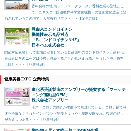
香料発祥の地 南フランス・グラース。香料産業の聖地とし
て、ユネスコ（国連教育科学文化機構）の無形文化遺産に登
録されているこの地で、天然香料サプラ・・・【記事詳細】
豚由来コンドロイチン
機能性表示食品対応
「P-コンドロイチンNHZ」
日本ハム株式会社
関節対応素材として市場に定着している食品原料のコンドロイチン。高齢化
を背景にそのニーズは今後も持続することが見込まれる。そうした中、原料
に対し・・・【記事詳細】
健康美容EXPO 企業特集
進化系受託製造のアンプリーが提案する「マーケテ
ィング連動型OEM」
株式会社アンプリー
ポストコロナの動きが水面下で加速している。コロナ禍で減
速を余儀なくされたインバウンド需要もようやく規制が解かれ、復調の兆し
がみえつつある・・・【記事詳細】
髪を知り尽くす唯一無二のOEM企業