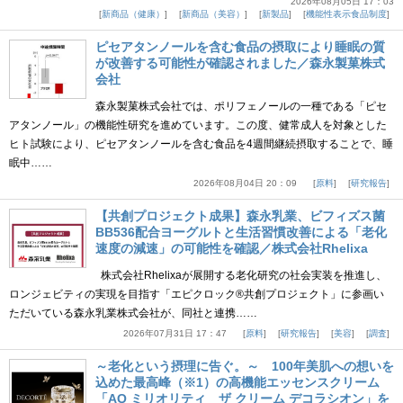
2026年08月05日 17：03
新商品（健康）
新商品（美容）
新製品
機能性表示食品制度
ピセアタンノールを含む食品の摂取により睡眠の質
が改善する可能性が確認されました／森永製菓株式
会社
森永製菓株式会社では、ポリフェノールの一種である「ピセ
アタンノール」の機能性研究を進めています。この度、健常成人を対象とした
ヒト試験により、ピセアタンノールを含む食品を4週間継続摂取することで、睡
眠中……
2026年08月04日 20：09
原料
研究報告
【共創プロジェクト成果】森永乳業、ビフィズス菌
BB536配合ヨーグルトと生活習慣改善による「老化
速度の減速」の可能性を確認／株式会社Rhelixa
株式会社Rhelixaが展開する老化研究の社会実装を推進し、
ロンジェビティの実現を目指す「エピクロック®共創プロジェクト」に参画い
ただいている森永乳業株式会社が、同社と連携……
2026年07月31日 17：47
原料
研究報告
美容
調査
～老化という摂理に告ぐ。～ 100年美肌への想いを
込めた最高峰（※1）の高機能エッセンスクリーム
「AQ ミリオリティ ザ クリーム デコラシオン」を