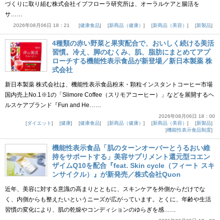
づくりに取り組む株式会社イブフローラ研究所は、オーラルケアと腸活を
サ……
2026年08月06日 18：21
健康食品
新商品（健康）
新商品（美容）
新製品
4種類の赤い野菜と果実配合で、おいしく続ける美活
習慣。冷え、脚のむくみ、肌、脂肪にまとめてアプ
ローチする機能性表示食品が新登場／新日本製薬 株
式会社
新日本製薬 株式会社は、機能性表示食品粉末・顆粒インスタントコーヒー市場
国内売上No.1※1の「Slimore Coffee（スリモアコーヒー）」などを展開するヘ
ルスケアブランド『Fun and He……
2026年08月06日 18：00
ダイエット
健康
健康食品
新商品（健康）
新商品（美容）
新製品
機能性表示食品制度
機能性表示食品「肌のターンオーバーとうるおい維
持をサポートする」美容サプリメント還元型コエン
ザイムQ10を配合『feat. Skin cycle（フィート スキ
ンサイクル）』が新発売／株式会社Quon
近年、美容に対する意識の高まりとともに、スキンケアを外側からだけでな
く、内側からも整えたいというニーズが広がっています。とくに、年齢や生活
習慣の変化により、肌の乾燥やコンディションのゆらぎを感……