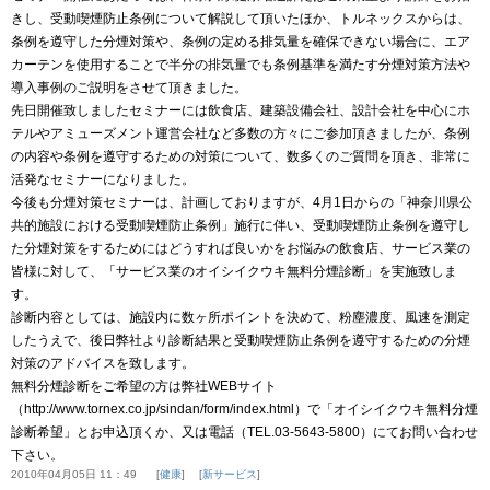
きし、受動喫煙防止条例について解説して頂いたほか、トルネックスからは、
条例を遵守した分煙対策や、条例の定める排気量を確保できない場合に、エア
カーテンを使用することで半分の排気量でも条例基準を満たす分煙対策方法や
導入事例のご説明をさせて頂きました。
先日開催致しましたセミナーには飲食店、建築設備会社、設計会社を中心にホ
テルやアミューズメント運営会社など多数の方々にご参加頂きましたが、条例
の内容や条例を遵守するための対策について、数多くのご質問を頂き、非常に
活発なセミナーになりました。
今後も分煙対策セミナーは、計画しておりますが、4月1日からの「神奈川県公
共的施設における受動喫煙防止条例」施行に伴い、受動喫煙防止条例を遵守し
た分煙対策をするためにはどうすれば良いかをお悩みの飲食店、サービス業の
皆様に対して、「サービス業のオイシイクウキ無料分煙診断」を実施致しま
す。
診断内容としては、施設内に数ヶ所ポイントを決めて、粉塵濃度、風速を測定
したうえで、後日弊社より診断結果と受動喫煙防止条例を遵守するための分煙
対策のアドバイスを致します。
無料分煙診断をご希望の方は弊社WEBサイト
（http://www.tornex.co.jp/sindan/form/index.html）で「オイシイクウキ無料分煙
診断希望」とお申込頂くか、又は電話（TEL.03-5643-5800）にてお問い合わせ
下さい。
2010年04月05日 11：49
健康
新サービス