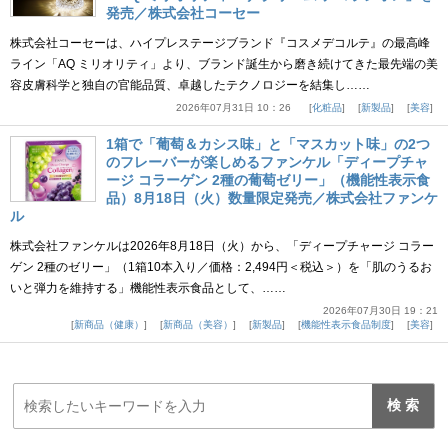
発売／株式会社コーセー
株式会社コーセーは、ハイプレステージブランド『コスメデコルテ』の最高峰
ライン「AQ ミリオリティ」より、ブランド誕生から磨き続けてきた最先端の美
容皮膚科学と独自の官能品質、卓越したテクノロジーを結集し……
2026年07月31日 10：26
化粧品
新製品
美容
1箱で「葡萄＆カシス味」と「マスカット味」の2つ
のフレーバーが楽しめるファンケル「ディープチャ
ージ コラーゲン 2種の葡萄ゼリー」（機能性表示食
品）8月18日（火）数量限定発売／株式会社ファンケ
ル
株式会社ファンケルは2026年8月18日（火）から、「ディープチャージ コラー
ゲン 2種のゼリー」（1箱10本入り／価格：2,494円＜税込＞）を「肌のうるお
いと弾力を維持する」機能性表示食品として、……
2026年07月30日 19：21
新商品（健康）
新商品（美容）
新製品
機能性表示食品制度
美容