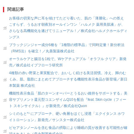
関連記事
お客様の切実な声に耳を傾けてたどり着いた、肌の「薄層化」への答え
こすらず、うるおす朝夜別オールインワン「ハルメク 薬用美肌液」が、
さらなる高機能化を遂げてリニューアル！／株式会社ハルメクホールディ
ングス
ブラックジンジャー成分6種を「1種類の標準品」で同時定量！新分析法
（RMS法）を確立！／丸善製薬株式会社
オーラルケアと腸活を1粒で。Wケアチュアブル「オラフル クリア」新発
売／株式会社イブフローラ研究所
4種類の赤い野菜と果実配合で、おいしく続ける美活習慣。冷え、脚のむ
くみ、肌、脂肪にまとめてアプローチする機能性表示食品が新登場／新日
本製薬 株式会社
機能性表示食品「肌のターンオーバーとうるおい維持をサポートする」美
容サプリメント還元型コエンザイムQ10を配合『feat. Skin cycle（フィー
ト スキンサイクル）』が新発売／株式会社Quon
シミのもと*¹ にアプローチ、硬い角層をほぐし浸透「エクイタンス ホワ
イトローション」新発売／サンスター株式会社
ピセアタンノールを含む食品の摂取により睡眠の質が改善する可能性が確