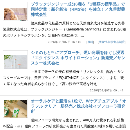
ブラックジンジャー成分6種を「1種類の標準品」で
同時定量！新分析法（RMS法）を確立！／丸善製薬
株式会社
健康食品や化粧品の原料となる天然由来成分を製造する丸善
製薬株式会社は、ブラックジンジャー（Kaempferia parviflora）に含まれる6種
のポリメトキシフラボンを、定量NMR法に基づ……
2026年08月07日 16：49
原料
機能性表示食品制度
シミのもと*¹ にアプローチ、硬い角層をほぐし浸透
「エクイタンス ホワイトローション」新発売／サン
スター株式会社
～日本で唯一*² の美白有効成分「リノレックS」配合～ サン
スターグループは、美容ブランド「EQUITANCE（エクイタンス）」より、硬
く厚くなった角層を柔らかくほぐして高い浸透*³ 実感を叶え……
2026年08月07日 09：44
オーラルケアと腸活を1粒で。Wケアチュアブル「オ
ラフル クリア」新発売／株式会社イブフローラ研究
所
腸内フローラ研究から生まれた、400万人に愛される乳酸菌
を配合（※） 腸内フローラの研究開発から生まれた乳酸菌AD株®を用いた製品