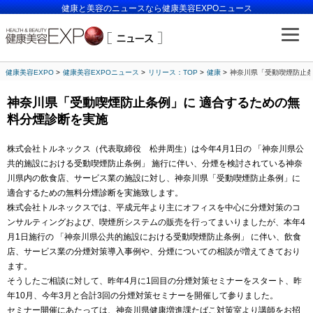
健康と美容のニュースなら健康美容EXPOニュース
健康美容EXPO
健康美容EXPOニュース
リリース：TOP
健康
神奈川県「受動喫煙防止条
神奈川県「受動喫煙防止条例」に 適合するための無
料分煙診断を実施
株式会社トルネックス（代表取締役 松井周生）は今年4月1日の 「神奈川県公
共的施設における受動喫煙防止条例」 施行に伴い、分煙を検討されている神奈
川県内の飲食店、サービス業の施設に対し、神奈川県「受動喫煙防止条例」に
適合するための無料分煙診断を実施致します。
株式会社トルネックスでは、平成元年より主にオフィスを中心に分煙対策のコ
ンサルティングおよび、喫煙所システムの販売を行ってまいりましたが、本年4
月1日施行の 「神奈川県公共的施設における受動喫煙防止条例」 に伴い、飲食
店、サービス業の分煙対策導入事例や、分煙についての相談が増えてきており
ます。
そうしたご相談に対して、昨年4月に1回目の分煙対策セミナーをスタート、昨
年10月、今年3月と合計3回の分煙対策セミナーを開催して参りました。
セミナー開催にあたっては、神奈川県健康増進課たばこ対策室より講師をお招