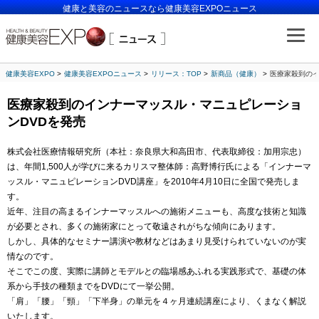
健康と美容のニュースなら健康美容EXPOニュース
健康美容EXPO
健康美容EXPOニュース
リリース：TOP
新商品（健康）
医療家殺到のイ
医療家殺到のインナーマッスル・マニュピレーショ
ンDVDを発売
株式会社医療情報研究所（本社：奈良県大和高田市、代表取締役：加用宗忠）
は、年間1,500人が学びに来るカリスマ整体師：高野博行氏による「インナーマ
ッスル・マニュピレーションDVD講座」を2010年4月10日に全国で発売しま
す。
近年、注目の高まるインナーマッスルへの施術メニューも、高度な技術と知識
が必要とされ、多くの施術家にとって敬遠されがちな傾向にあります。
しかし、具体的なセミナー講演や教材などはあまり見受けられていないのが実
情なのです。
そこでこの度、実際に講師とモデルとの臨場感あふれる実践形式で、基礎の体
系から手技の種類までをDVDにて一挙公開。
「肩」「腰」「頸」「下半身」の単元を４ヶ月連続講座により、くまなく解説
いたします。