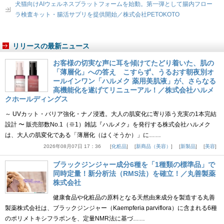
犬猫向けAIウェルネスプラットフォームを始動。第一弾として腸内フロー
ラ検査キット・腸活サプリを提供開始／株式会社PETOKOTO
リリースの最新ニュース
お客様の切実な声に耳を傾けてたどり着いた、肌の
「薄層化」への答え こすらず、うるおす朝夜別オ
ールインワン「ハルメク 薬用美肌液」が、さらなる
高機能化を遂げてリニューアル！／株式会社ハルメ
クホールディングス
～ UVカット・バリア強化・ナノ浸透。大人の肌変化に寄り添う充実の1本完結
設計 〜 販売部数No.1（※1）雑誌『ハルメク』を発行する株式会社ハルメク
は、大人の肌変化である「薄層化（はくそうか）」に……
2026年08月07日 17：36
化粧品
新商品（美容）
新製品
美容
ブラックジンジャー成分6種を「1種類の標準品」で
同時定量！新分析法（RMS法）を確立！／丸善製薬
株式会社
健康食品や化粧品の原料となる天然由来成分を製造する丸善
製薬株式会社は、ブラックジンジャー（Kaempferia parviflora）に含まれる6種
のポリメトキシフラボンを、定量NMR法に基づ……