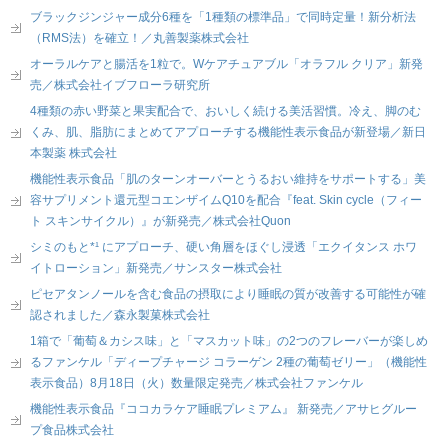
ブラックジンジャー成分6種を「1種類の標準品」で同時定量！新分析法
（RMS法）を確立！／丸善製薬株式会社
オーラルケアと腸活を1粒で。Wケアチュアブル「オラフル クリア」新発
売／株式会社イブフローラ研究所
4種類の赤い野菜と果実配合で、おいしく続ける美活習慣。冷え、脚のむ
くみ、肌、脂肪にまとめてアプローチする機能性表示食品が新登場／新日
本製薬 株式会社
機能性表示食品「肌のターンオーバーとうるおい維持をサポートする」美
容サプリメント還元型コエンザイムQ10を配合『feat. Skin cycle（フィー
ト スキンサイクル）』が新発売／株式会社Quon
シミのもと*¹ にアプローチ、硬い角層をほぐし浸透「エクイタンス ホワ
イトローション」新発売／サンスター株式会社
ピセアタンノールを含む食品の摂取により睡眠の質が改善する可能性が確
認されました／森永製菓株式会社
1箱で「葡萄＆カシス味」と「マスカット味」の2つのフレーバーが楽しめ
るファンケル「ディープチャージ コラーゲン 2種の葡萄ゼリー」（機能性
表示食品）8月18日（火）数量限定発売／株式会社ファンケル
機能性表示食品『ココカラケア睡眠プレミアム』 新発売／アサヒグルー
プ食品株式会社