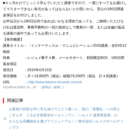
■４ヶ月かけてじっくり学んでいただく講座ですので、一度にすべてをお届けし
てマスターできない単元があってはならないとの思いから、安心の180日間返
金保証をお付けしました。
お申込日から180日以内であればいかなる理由であっても、ご納得いただけな
ければ返送料、事務手数料の一切の負担なしで教材の一部、または全編の返品
を講座の途中であってもお受けいたします。
【発売概要】
講座タイトル：「インナーマッスル・マニュピレーションDVD講座」全DVD12
枚組
特典 ：レジュメ冊子４冊、メールサポート、初回限定BOX、180日間
返金保証
発売日 ：2010年4月10日
発売価格 ：月々19,800円（税込）/総額79,200円（税込 計４回講座）
URL ：
http://www.takano-hiroyuki.com/ot/
2010年04月09日 10：02
新商品（健康）
関連記事
お客様の切実な声に耳を傾けてたどり着いた、肌の「薄層化」への答え
こすらず、うるおす朝夜別オールインワン「ハルメク 薬用美肌液」が、
さらなる高機能化を遂げてリニューアル！／株式会社ハルメクホールディ
ングス