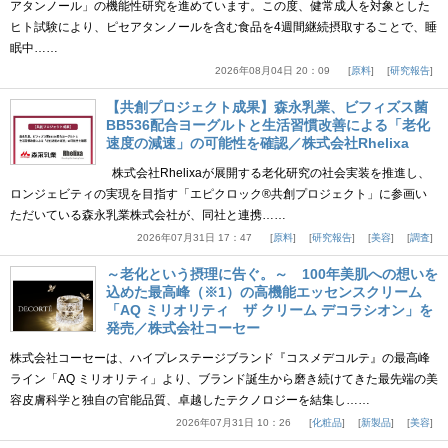
アタンノール」の機能性研究を進めています。この度、健常成人を対象とした
ヒト試験により、ピセアタンノールを含む食品を4週間継続摂取することで、睡
眠中……
2026年08月04日 20：09
原料
研究報告
【共創プロジェクト成果】森永乳業、ビフィズス菌
BB536配合ヨーグルトと生活習慣改善による「老化
速度の減速」の可能性を確認／株式会社Rhelixa
株式会社Rhelixaが展開する老化研究の社会実装を推進し、
ロンジェビティの実現を目指す「エピクロック®共創プロジェクト」に参画い
ただいている森永乳業株式会社が、同社と連携……
2026年07月31日 17：47
原料
研究報告
美容
調査
～老化という摂理に告ぐ。～ 100年美肌への想いを
込めた最高峰（※1）の高機能エッセンスクリーム
「AQ ミリオリティ ザ クリーム デコラシオン」を
発売／株式会社コーセー
株式会社コーセーは、ハイプレステージブランド『コスメデコルテ』の最高峰
ライン「AQ ミリオリティ」より、ブランド誕生から磨き続けてきた最先端の美
容皮膚科学と独自の官能品質、卓越したテクノロジーを結集し……
2026年07月31日 10：26
化粧品
新製品
美容