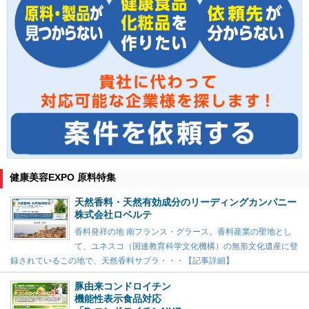
健康美容EXPO 原料特集
天然香料・天然有効成分のリーディングカンパニー
株式会社ロベルテ
香料発祥の地 南フランス・グラース。香料産業の聖地とし
て、ユネスコ（国連教育科学文化機構）の無形文化遺産に登
録されているこの地で、天然香料サプラ・・・【記事詳細】
豚由来コンドロイチン
機能性表示食品対応