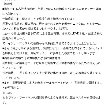
【特徴】
■講師である高野博行氏は、年間1,500人もの治療家が訪れる人気セミナー講師
にも関わらず、
一治療家であり続けることで現場主義を徹底されています。
度重なる現場で、積み重ね、磨き抜かれて来た施術テクニックは、セミナーに
おいても初心者から経験者までわかりやすいと評判。
しかも今回は施術内容をDVDによる完全再現、各単元にDVD３枚・合計12枚の
圧倒のボリューム
で インナーマッスルの基礎から体系的に学習できるように仕上げました。
■さらに分かりやすさを追求し、実際にセミナー会場で配布されているレジュメ
を特典として冊子化。自宅でセミナーに参加した感覚でじっくり学べます。
■治療院の現場では体力勝負のまさに肉体労働。
高野博行氏の講座はハードな現場で施術する治療家の体を守るために考えられ
たフォーム・手
技が満載、 長く続けていく上で必要な体さばきは、多くの施術家を魅了する
ことでしょう。
■また、高野博行氏ご本人の無料メールサポート付きで、直接講師に質問するこ
とが可能となり
ました。
まるでマン・ツー・マンの個別指導のような感覚で、完全マスターを目指せま
す。