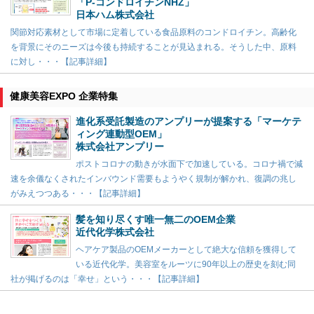
「P-コンドロイチンNHZ」
日本ハム株式会社
関節対応素材として市場に定着している食品原料のコンドロイチン。高齢化
を背景にそのニーズは今後も持続することが見込まれる。そうした中、原料
に対し・・・【記事詳細】
健康美容EXPO 企業特集
進化系受託製造のアンプリーが提案する「マーケテ
ィング連動型OEM」
株式会社アンプリー
ポストコロナの動きが水面下で加速している。コロナ禍で減
速を余儀なくされたインバウンド需要もようやく規制が解かれ、復調の兆し
がみえつつある・・・【記事詳細】
髪を知り尽くす唯一無二のOEM企業
近代化学株式会社
ヘアケア製品のOEMメーカーとして絶大な信頼を獲得して
いる近代化学。美容室をルーツに90年以上の歴史を刻む同
社が掲げるのは「幸せ」という・・・【記事詳細】