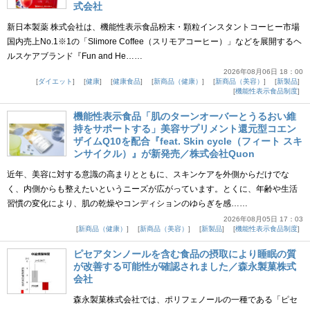
式会社
新日本製薬 株式会社は、機能性表示食品粉末・顆粒インスタントコーヒー市場
国内売上No.1※1の「Slimore Coffee（スリモアコーヒー）」などを展開するヘ
ルスケアブランド『Fun and He……
2026年08月06日 18：00
ダイエット
健康
健康食品
新商品（健康）
新商品（美容）
新製品
機能性表示食品制度
機能性表示食品「肌のターンオーバーとうるおい維
持をサポートする」美容サプリメント還元型コエン
ザイムQ10を配合『feat. Skin cycle（フィート スキ
ンサイクル）』が新発売／株式会社Quon
近年、美容に対する意識の高まりとともに、スキンケアを外側からだけでな
く、内側からも整えたいというニーズが広がっています。とくに、年齢や生活
習慣の変化により、肌の乾燥やコンディションのゆらぎを感……
2026年08月05日 17：03
新商品（健康）
新商品（美容）
新製品
機能性表示食品制度
ピセアタンノールを含む食品の摂取により睡眠の質
が改善する可能性が確認されました／森永製菓株式
会社
森永製菓株式会社では、ポリフェノールの一種である「ピセ