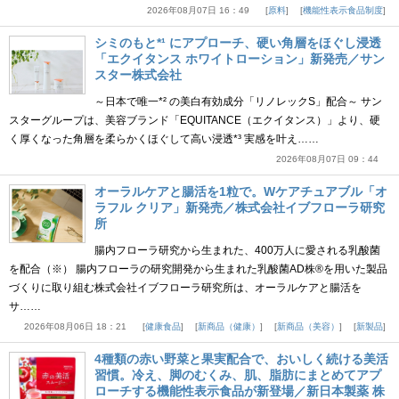
2026年08月07日 16：49
原料
機能性表示食品制度
シミのもと*¹ にアプローチ、硬い角層をほぐし浸透
「エクイタンス ホワイトローション」新発売／サン
スター株式会社
～日本で唯一*² の美白有効成分「リノレックS」配合～ サン
スターグループは、美容ブランド「EQUITANCE（エクイタンス）」より、硬
く厚くなった角層を柔らかくほぐして高い浸透*³ 実感を叶え……
2026年08月07日 09：44
オーラルケアと腸活を1粒で。Wケアチュアブル「オ
ラフル クリア」新発売／株式会社イブフローラ研究
所
腸内フローラ研究から生まれた、400万人に愛される乳酸菌
を配合（※） 腸内フローラの研究開発から生まれた乳酸菌AD株®を用いた製品
づくりに取り組む株式会社イブフローラ研究所は、オーラルケアと腸活を
サ……
2026年08月06日 18：21
健康食品
新商品（健康）
新商品（美容）
新製品
4種類の赤い野菜と果実配合で、おいしく続ける美活
習慣。冷え、脚のむくみ、肌、脂肪にまとめてアプ
ローチする機能性表示食品が新登場／新日本製薬 株