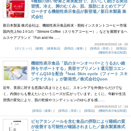
4種類の赤い野菜と果実配合で、おいしく続ける美活
習慣。冷え、脚のむくみ、肌、脂肪にまとめてアプ
ローチする機能性表示食品が新登場／新日本製薬 株
式会社
新日本製薬 株式会社は、機能性表示食品粉末・顆粒インスタントコーヒー市場
国内売上No.1※1の「Slimore Coffee（スリモアコーヒー）」などを展開するヘ
ルスケアブランド『Fun and He……
2026年08月06日 18：00
ダイエット
健康
健康食品
新商品（健康）
新商品（美容）
新製品
機能性表示食品制度
機能性表示食品「肌のターンオーバーとうるおい維
持をサポートする」美容サプリメント還元型コエン
ザイムQ10を配合『feat. Skin cycle（フィート スキ
ンサイクル）』が新発売／株式会社Quon
近年、美容に対する意識の高まりとともに、スキンケアを外側からだけでな
く、内側からも整えたいというニーズが広がっています。とくに、年齢や生活
習慣の変化により、肌の乾燥やコンディションのゆらぎを感……
2026年08月05日 17：03
新商品（健康）
新商品（美容）
新製品
機能性表示食品制度
ピセアタンノールを含む食品の摂取により睡眠の質
が改善する可能性が確認されました／森永製菓株式