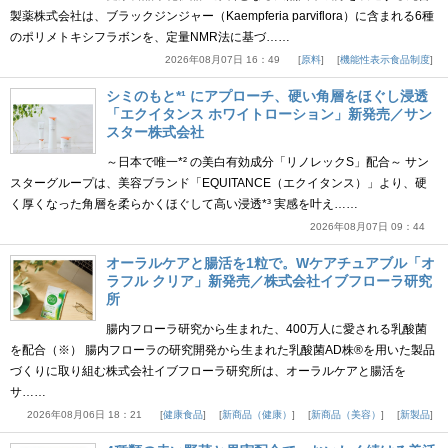
製薬株式会社は、ブラックジンジャー（Kaempferia parviflora）に含まれる6種
のポリメトキシフラボンを、定量NMR法に基づ……
2026年08月07日 16：49
原料
機能性表示食品制度
シミのもと*¹ にアプローチ、硬い角層をほぐし浸透
「エクイタンス ホワイトローション」新発売／サン
スター株式会社
～日本で唯一*² の美白有効成分「リノレックS」配合～ サン
スターグループは、美容ブランド「EQUITANCE（エクイタンス）」より、硬
く厚くなった角層を柔らかくほぐして高い浸透*³ 実感を叶え……
2026年08月07日 09：44
オーラルケアと腸活を1粒で。Wケアチュアブル「オ
ラフル クリア」新発売／株式会社イブフローラ研究
所
腸内フローラ研究から生まれた、400万人に愛される乳酸菌
を配合（※） 腸内フローラの研究開発から生まれた乳酸菌AD株®を用いた製品
づくりに取り組む株式会社イブフローラ研究所は、オーラルケアと腸活を
サ……
2026年08月06日 18：21
健康食品
新商品（健康）
新商品（美容）
新製品