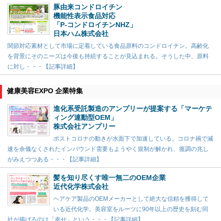
豚由来コンドロイチン
機能性表示食品対応
「P-コンドロイチンNHZ」
日本ハム株式会社
関節対応素材として市場に定着している食品原料のコンドロイチン。高齢化
を背景にそのニーズは今後も持続することが見込まれる。そうした中、原料
に対し・・・【記事詳細】
健康美容EXPO 企業特集
進化系受託製造のアンプリーが提案する「マーケテ
ィング連動型OEM」
株式会社アンプリー
ポストコロナの動きが水面下で加速している。コロナ禍で減
速を余儀なくされたインバウンド需要もようやく規制が解かれ、復調の兆し
がみえつつある・・・【記事詳細】
髪を知り尽くす唯一無二のOEM企業
近代化学株式会社
ヘアケア製品のOEMメーカーとして絶大な信頼を獲得して
いる近代化学。美容室をルーツに90年以上の歴史を刻む同
社が掲げるのは「幸せ」という・・・【記事詳細】