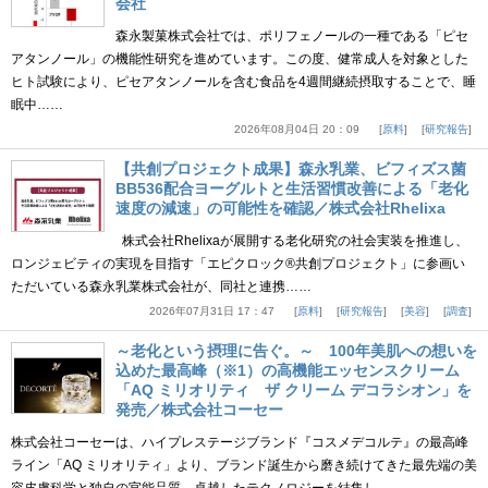
会社
森永製菓株式会社では、ポリフェノールの一種である「ピセ
アタンノール」の機能性研究を進めています。この度、健常成人を対象とした
ヒト試験により、ピセアタンノールを含む食品を4週間継続摂取することで、睡
眠中……
2026年08月04日 20：09
原料
研究報告
【共創プロジェクト成果】森永乳業、ビフィズス菌
BB536配合ヨーグルトと生活習慣改善による「老化
速度の減速」の可能性を確認／株式会社Rhelixa
株式会社Rhelixaが展開する老化研究の社会実装を推進し、
ロンジェビティの実現を目指す「エピクロック®共創プロジェクト」に参画い
ただいている森永乳業株式会社が、同社と連携……
2026年07月31日 17：47
原料
研究報告
美容
調査
～老化という摂理に告ぐ。～ 100年美肌への想いを
込めた最高峰（※1）の高機能エッセンスクリーム
「AQ ミリオリティ ザ クリーム デコラシオン」を
発売／株式会社コーセー
株式会社コーセーは、ハイプレステージブランド『コスメデコルテ』の最高峰
ライン「AQ ミリオリティ」より、ブランド誕生から磨き続けてきた最先端の美
容皮膚科学と独自の官能品質、卓越したテクノロジーを結集し……