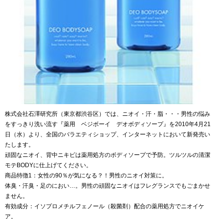
株式会社石澤研究所（東京都渋谷区）では、ニオイ・汗・脂・・・男性の悩み
をすっきり洗い流す『薬用 ベジボーイ デオボディソープ』を2010年4月21
日（水）より、全国のバラエティショップ、インターネットにおいて新発売い
たします。
頑固なニオイ、背中ニキビは薬用処方のボディソープで予防。ツルツルの清潔
モテBODYに仕上げてください。
商品特徴1：女性の90％が気になる？！男性のニオイ対策に。
体臭・汗臭・足のにおい…。男性の頑固なニオイはフレグランスでもごまかせ
ません。
有効成分：イソプロメチルフェノール（殺菌剤）配合の薬用処方でニオイケ
ア。