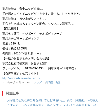
商品特徴２：背中ニキビ対策に。
手が届きにくくてニキビができやすい背中も、しっかりケア。
商品特徴３：洗い上がりスッキリ。
毛穴を引き締めるミョウバン配合。ツルツルな清潔肌に。
【商品概要】
商品名：薬用 ベジボーイ デオボディソープ
商品カテゴリー：ボディケア
容量：280mL
価格：税込1,365円
発売日：2010年4月21日（水）
【一般のお客さまのお問い合わせ先】
株式会社石澤研究所 お客さま窓口
フリーダイヤル：0120-49-1430 （平日9時～17時30分）
【石澤研究所」公式サイト】
http://www.ishizawa-lab.co.jp/
2010年04月12日 13：30
メンズ
新商品（美容）
関連記事
お客様の切実な声に耳を傾けてたどり着いた、肌の「薄層化」への答え
こすらず、うるおす朝夜別オールインワン「ハルメク 薬用美肌液」が、