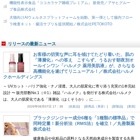
機能性表示食品『ココカラケア睡眠プレミアム』 新発売／アサヒグルー
プ食品株式会社
犬猫向けAIウェルネスプラットフォームを始動。第一弾として腸内フロー
ラ検査キット・腸活サプリを提供開始／株式会社PETOKOTO
リリースの最新ニュース
お客様の切実な声に耳を傾けてたどり着いた、肌の
「薄層化」への答え こすらず、うるおす朝夜別オ
ールインワン「ハルメク 薬用美肌液」が、さらなる
高機能化を遂げてリニューアル！／株式会社ハルメ
クホールディングス
～ UVカット・バリア強化・ナノ浸透。大人の肌変化に寄り添う充実の1本完結
設計 〜 販売部数No.1（※1）雑誌『ハルメク』を発行する株式会社ハルメク
は、大人の肌変化である「薄層化（はくそうか）」に……
2026年08月07日 17：36
化粧品
新商品（美容）
新製品
美容
ブラックジンジャー成分6種を「1種類の標準品」で
同時定量！新分析法（RMS法）を確立！／丸善製薬
株式会社
健康食品や化粧品の原料となる天然由来成分を製造する丸善