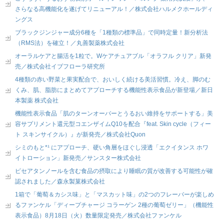
さらなる高機能化を遂げてリニューアル！／株式会社ハルメクホールディ
ングス
ブラックジンジャー成分6種を「1種類の標準品」で同時定量！新分析法
（RMS法）を確立！／丸善製薬株式会社
オーラルケアと腸活を1粒で。Wケアチュアブル「オラフル クリア」新発
売／株式会社イブフローラ研究所
4種類の赤い野菜と果実配合で、おいしく続ける美活習慣。冷え、脚のむ
くみ、肌、脂肪にまとめてアプローチする機能性表示食品が新登場／新日
本製薬 株式会社
機能性表示食品「肌のターンオーバーとうるおい維持をサポートする」美
容サプリメント還元型コエンザイムQ10を配合『feat. Skin cycle（フィー
ト スキンサイクル）』が新発売／株式会社Quon
シミのもと*¹ にアプローチ、硬い角層をほぐし浸透「エクイタンス ホワ
イトローション」新発売／サンスター株式会社
ピセアタンノールを含む食品の摂取により睡眠の質が改善する可能性が確
認されました／森永製菓株式会社
1箱で「葡萄＆カシス味」と「マスカット味」の2つのフレーバーが楽しめ
るファンケル「ディープチャージ コラーゲン 2種の葡萄ゼリー」（機能性
表示食品）8月18日（火）数量限定発売／株式会社ファンケル