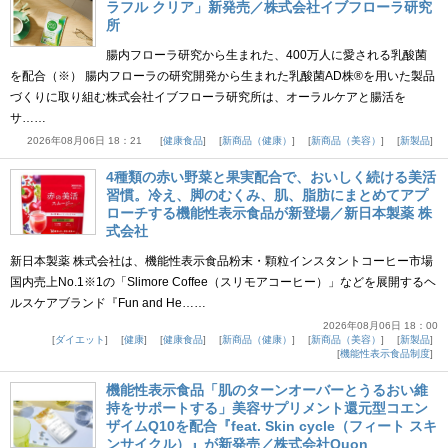
ラフル クリア」新発売／株式会社イブフローラ研究
所
腸内フローラ研究から生まれた、400万人に愛される乳酸菌
を配合（※） 腸内フローラの研究開発から生まれた乳酸菌AD株®を用いた製品
づくりに取り組む株式会社イブフローラ研究所は、オーラルケアと腸活を
サ……
2026年08月06日 18：21
健康食品
新商品（健康）
新商品（美容）
新製品
4種類の赤い野菜と果実配合で、おいしく続ける美活
習慣。冷え、脚のむくみ、肌、脂肪にまとめてアプ
ローチする機能性表示食品が新登場／新日本製薬 株
式会社
新日本製薬 株式会社は、機能性表示食品粉末・顆粒インスタントコーヒー市場
国内売上No.1※1の「Slimore Coffee（スリモアコーヒー）」などを展開するヘ
ルスケアブランド『Fun and He……
2026年08月06日 18：00
ダイエット
健康
健康食品
新商品（健康）
新商品（美容）
新製品
機能性表示食品制度
機能性表示食品「肌のターンオーバーとうるおい維
持をサポートする」美容サプリメント還元型コエン
ザイムQ10を配合『feat. Skin cycle（フィート スキ
ンサイクル）』が新発売／株式会社Quon