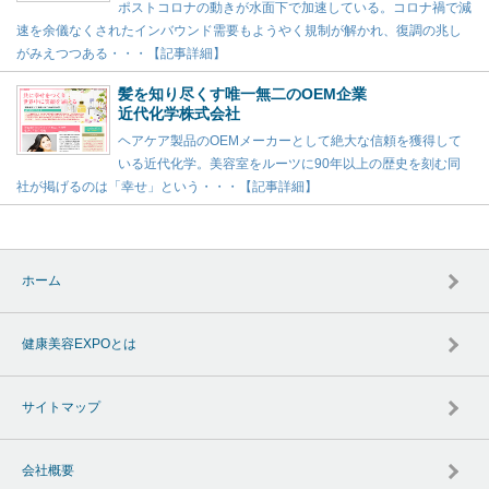
ポストコロナの動きが水面下で加速している。コロナ禍で減
速を余儀なくされたインバウンド需要もようやく規制が解かれ、復調の兆し
がみえつつある・・・【記事詳細】
髪を知り尽くす唯一無二のOEM企業
近代化学株式会社
ヘアケア製品のOEMメーカーとして絶大な信頼を獲得して
いる近代化学。美容室をルーツに90年以上の歴史を刻む同
社が掲げるのは「幸せ」という・・・【記事詳細】
ホーム
健康美容EXPOとは
サイトマップ
会社概要