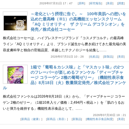
2026年07月31日 17：47
原料
研究報告
美容
調査
～老化という摂理に告ぐ。～ 100年美肌への想いを
込めた最高峰（※1）の高機能エッセンスクリーム
「AQ ミリオリティ ザ クリーム デコラシオン」を
発売／株式会社コーセー
株式会社コーセーは、ハイプレステージブランド『コスメデコルテ』の最高峰
ライン「AQ ミリオリティ」より、ブランド誕生から磨き続けてきた最先端の美
容皮膚科学と独自の官能品質、卓越したテクノロジーを結集し……
2026年07月31日 10：26
化粧品
新製品
美容
1箱で「葡萄＆カシス味」と「マスカット味」の2つ
のフレーバーが楽しめるファンケル「ディープチャ
ージ コラーゲン 2種の葡萄ゼリー」（機能性表示食
品）8月18日（火）数量限定発売／株式会社ファンケ
ル
株式会社ファンケルは2026年8月18日（火）から、「ディープチャージ コラー
ゲン 2種のゼリー」（1箱10本入り／価格：2,494円＜税込＞）を「肌のうるお
いと弾力を維持する」機能性表示食品として、……
2026年07月30日 19：21
新商品（健康）
新商品（美容）
新製品
機能性表示食品制度
美容