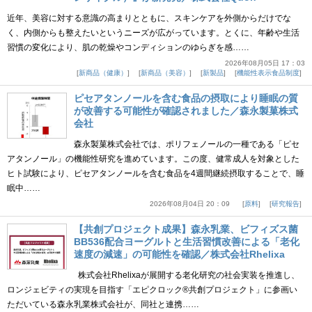
近年、美容に対する意識の高まりとともに、スキンケアを外側からだけでな
く、内側からも整えたいというニーズが広がっています。とくに、年齢や生活
習慣の変化により、肌の乾燥やコンディションのゆらぎを感……
2026年08月05日 17：03
新商品（健康）
新商品（美容）
新製品
機能性表示食品制度
ピセアタンノールを含む食品の摂取により睡眠の質
が改善する可能性が確認されました／森永製菓株式
会社
森永製菓株式会社では、ポリフェノールの一種である「ピセ
アタンノール」の機能性研究を進めています。この度、健常成人を対象とした
ヒト試験により、ピセアタンノールを含む食品を4週間継続摂取することで、睡
眠中……
2026年08月04日 20：09
原料
研究報告
【共創プロジェクト成果】森永乳業、ビフィズス菌
BB536配合ヨーグルトと生活習慣改善による「老化
速度の減速」の可能性を確認／株式会社Rhelixa
株式会社Rhelixaが展開する老化研究の社会実装を推進し、
ロンジェビティの実現を目指す「エピクロック®共創プロジェクト」に参画い
ただいている森永乳業株式会社が、同社と連携……