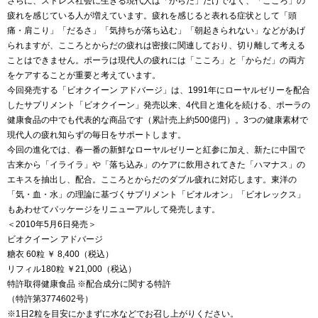
さらに、ストレス社会に生きる現代人は「からだ」だけでなく、「こころ」の
疲れを感じている人が増えています。疲れを感じると表れる症状として「頭
痛・肩こり」「だるさ」「気持ちが落ち込む」「朝起きられない」などがあげ
られますが、こころとからだの疲れは密接に関連しており、切り離して考える
ことはできません。ポーラは現代人の疲れには「こころ」と「からだ」の両方
をケアすることが重要と考えています。
今回発売する「ビオクイーン アドバージ」は、1991年にローヤルゼリーを配合
したサプリメント「ビオクイーン」発売以来、4代目と進化を続ける、ポーラの
健康食品の中でも代表的な商品です（累計売上約500億円）。3つの健康素材で
現代人の疲れ知らずの毎日をサポートします。
今回の進化では、春一番の新鮮なローヤルゼリーと紅参に加え、新たに中国で
古来から「イライラ」や「落ち込み」のケアに飲用されてきた「ハマナス」の
エキスを抽出し、配合。こころとからだのダブル疲れに対応します。東洋の
「気・血・水」の理論に基づくサプリメント「ビオルオン」「ビオレックス」
もあわせてパッケージをリニューアルして発売します。
＜2010年5月6日発売＞
ビオクイーン アドバージ
糖衣 60粒 ￥ 8,400（税込）
リフィル180粒 ￥21,000（税込）
特許取得健康食品 ※配合成分に関する特許
（特許第3774602号）
※1日2粒を目安にかまずに水などでお召し上がりください。