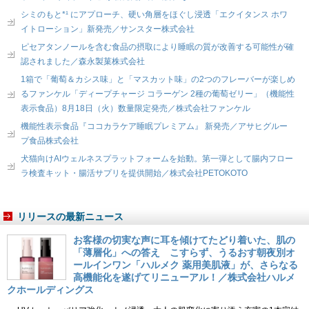
シミのもと*¹ にアプローチ、硬い角層をほぐし浸透「エクイタンス ホワ
イトローション」新発売／サンスター株式会社
ピセアタンノールを含む食品の摂取により睡眠の質が改善する可能性が確
認されました／森永製菓株式会社
1箱で「葡萄＆カシス味」と「マスカット味」の2つのフレーバーが楽しめ
るファンケル「ディープチャージ コラーゲン 2種の葡萄ゼリー」（機能性
表示食品）8月18日（火）数量限定発売／株式会社ファンケル
機能性表示食品『ココカラケア睡眠プレミアム』 新発売／アサヒグルー
プ食品株式会社
犬猫向けAIウェルネスプラットフォームを始動。第一弾として腸内フロー
ラ検査キット・腸活サプリを提供開始／株式会社PETOKOTO
リリースの最新ニュース
お客様の切実な声に耳を傾けてたどり着いた、肌の
「薄層化」への答え こすらず、うるおす朝夜別オ
ールインワン「ハルメク 薬用美肌液」が、さらなる
高機能化を遂げてリニューアル！／株式会社ハルメ
クホールディングス