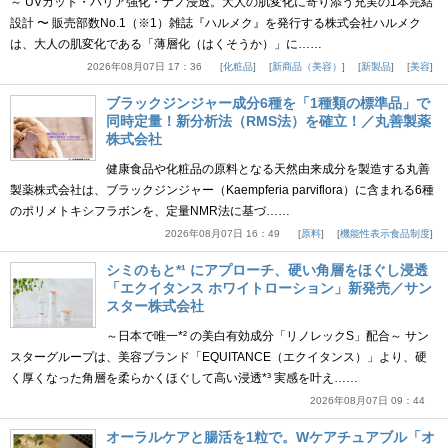
～ UVカット・バリア強化・ナノ浸透。大人の肌変化に寄り添う充実の1本完結
設計 〜 販売部数No.1（※1）雑誌『ハルメク』を発行する株式会社ハルメク
は、大人の肌変化である「薄層化（はくそうか）」に……
2026年08月07日 17：36
化粧品
新商品（美容）
新製品
美容
ブラックジンジャー成分6種を「1種類の標準品」で
同時定量！新分析法（RMS法）を確立！／丸善製薬
株式会社
健康食品や化粧品の原料となる天然由来成分を製造する丸善
製薬株式会社は、ブラックジンジャー（Kaempferia parviflora）に含まれる6種
のポリメトキシフラボンを、定量NMR法に基づ……
2026年08月07日 16：49
原料
機能性表示食品制度
シミのもと*¹ にアプローチ、硬い角層をほぐし浸透
「エクイタンス ホワイトローション」新発売／サン
スター株式会社
～日本で唯一*² の美白有効成分「リノレックS」配合～ サン
スターグループは、美容ブランド「EQUITANCE（エクイタンス）」より、硬
く厚くなった角層を柔らかくほぐして高い浸透*³ 実感を叶え……
2026年08月07日 09：44
オーラルケアと腸活を1粒で。Wケアチュアブル「オ