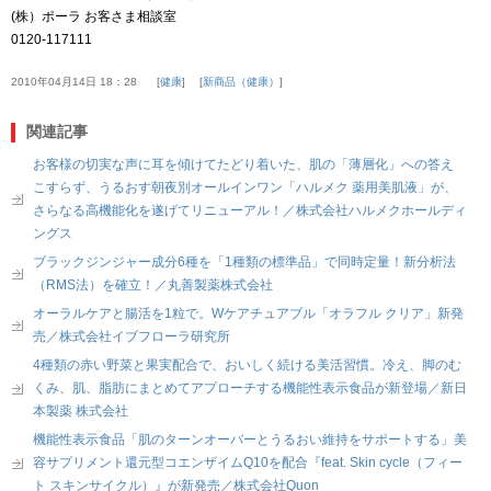
(株）ポーラ お客さま相談室
0120-117111
2010年04月14日 18：28
健康
新商品（健康）
関連記事
お客様の切実な声に耳を傾けてたどり着いた、肌の「薄層化」への答え
こすらず、うるおす朝夜別オールインワン「ハルメク 薬用美肌液」が、
さらなる高機能化を遂げてリニューアル！／株式会社ハルメクホールディ
ングス
ブラックジンジャー成分6種を「1種類の標準品」で同時定量！新分析法
（RMS法）を確立！／丸善製薬株式会社
オーラルケアと腸活を1粒で。Wケアチュアブル「オラフル クリア」新発
売／株式会社イブフローラ研究所
4種類の赤い野菜と果実配合で、おいしく続ける美活習慣。冷え、脚のむ
くみ、肌、脂肪にまとめてアプローチする機能性表示食品が新登場／新日
本製薬 株式会社
機能性表示食品「肌のターンオーバーとうるおい維持をサポートする」美
容サプリメント還元型コエンザイムQ10を配合『feat. Skin cycle（フィー
ト スキンサイクル）』が新発売／株式会社Quon