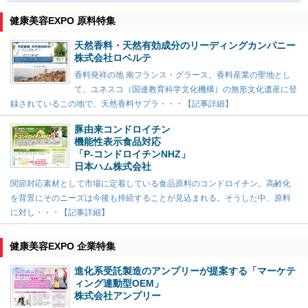
健康美容EXPO 原料特集
天然香料・天然有効成分のリーディングカンパニー
株式会社ロベルテ
香料発祥の地 南フランス・グラース。香料産業の聖地とし
て、ユネスコ（国連教育科学文化機構）の無形文化遺産に登
録されているこの地で、天然香料サプラ・・・【記事詳細】
豚由来コンドロイチン
機能性表示食品対応
「P-コンドロイチンNHZ」
日本ハム株式会社
関節対応素材として市場に定着している食品原料のコンドロイチン。高齢化
を背景にそのニーズは今後も持続することが見込まれる。そうした中、原料
に対し・・・【記事詳細】
健康美容EXPO 企業特集
進化系受託製造のアンプリーが提案する「マーケテ
ィング連動型OEM」
株式会社アンプリー