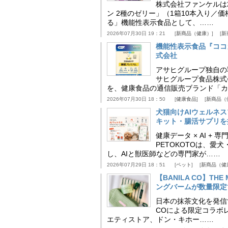
株式会社ファンケルは2
ン 2種のゼリー」（1箱10本入り／
る」機能性表示食品として、……
2026年07月30日 19：21
新商品（健康）
新
機能性表示食品『ココ
式会社
アサヒグループ独自の
サヒグループ食品株式
を、健康食品の通信販売ブランド「カ
2026年07月30日 18：50
健康食品
新商品（
犬猫向けAIウェルネ
キット・腸活サプリを提
健康データ × AI 
PETOKOTOは、
し、AIと獣医師などの専門家が……
2026年07月29日 18：51
ペット
新商品（健
【BANILA CO】T
ングバームが数量限定
日本の抹茶文化を発信する
COによる限定コラボレ
エティストア、ドン・キホー……