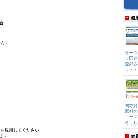
味
健
合
せん）
ラース
（国連
登録さ
ラ・・
関節対
原料の
ニーズ
そうし
L）を服用してください
さい
健