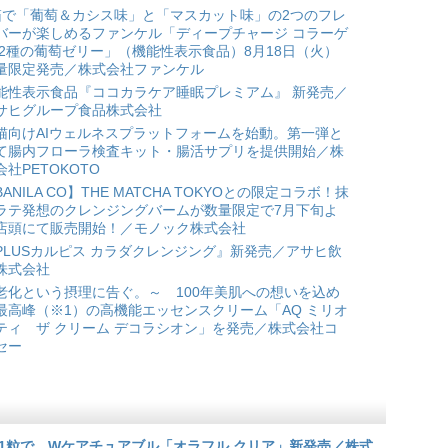
箱で「葡萄＆カシス味」と「マスカット味」の2つのフレ
バーが楽しめるファンケル「ディープチャージ コラーゲ
 2種の葡萄ゼリー」（機能性表示食品）8月18日（火）
量限定発売／株式会社ファンケル
能性表示食品『ココカラケア睡眠プレミアム』 新発売／
サヒグループ食品株式会社
猫向けAIウェルネスプラットフォームを始動。第一弾と
て腸内フローラ検査キット・腸活サプリを提供開始／株
会社PETOKOTO
BANILA CO】THE MATCHA TOKYOとの限定コラボ！抹
ラテ発想のクレンジングバームが数量限定で7月下旬よ
店頭にて販売開始！／モノック株式会社
PLUSカルピス カラダクレンジング』新発売／アサヒ飲
株式会社
老化という摂理に告ぐ。～ 100年美肌への想いを込め
最高峰（※1）の高機能エッセンスクリーム「AQ ミリオ
ティ ザ クリーム デコラシオン」を発売／株式会社コ
セー
1粒で。Wケアチュアブル「オラフル クリア」新発売／株式