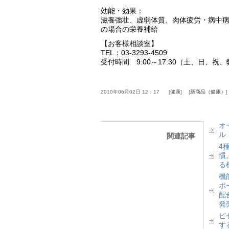
効能・効果：
滋養強壮、虚弱体質、肉体疲労・病中
の場合の栄養補給
【お客様相談室】
TEL：03-3293-4509
受付時間 9:00～17:30（土、日、祝
2010年06月02日 12：17
健康
新商品（健康）
オ
ル
関連記事
4
慣
る
機
ポ
配
発
ピ
す