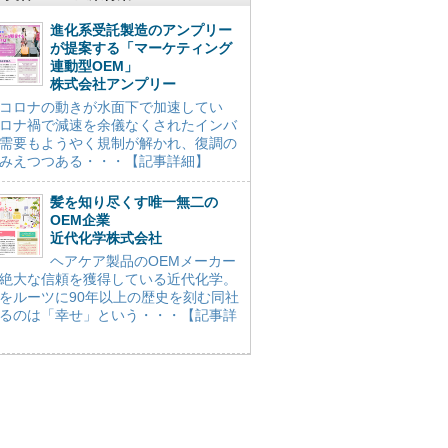
進化系受託製造のアンプリー
が提案する「マーケティング
連動型OEM」
株式会社アンプリー
コロナの動きが水面下で加速してい
ロナ禍で減速を余儀なくされたインバ
需要もようやく規制が解かれ、復調の
みえつつある・・・【記事詳細】
髪を知り尽くす唯一無二の
OEM企業
近代化学株式会社
ヘアケア製品のOEMメーカー
絶大な信頼を獲得している近代化学。
をルーツに90年以上の歴史を刻む同社
るのは「幸せ」という・・・【記事詳