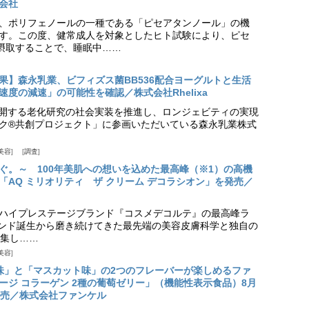
会社
、ポリフェノールの一種である「ピセアタンノール」の機
す。この度、健常成人を対象としたヒト試験により、ピセ
摂取することで、睡眠中……
果】森永乳業、ビフィズス菌BB536配合ヨーグルトと生活
度の減速」の可能性を確認／株式会社Rhelixa
aが展開する老化研究の社会実装を推進し、ロンジェビティの実現
ク®共創プロジェクト」に参画いただいている森永乳業株式
美容
調査
ぐ。～ 100年美肌への想いを込めた最高峰（※1）の高機
「AQ ミリオリティ ザ クリーム デコラシオン」を発売／
ハイプレステージブランド『コスメデコルテ』の最高峰ラ
ランド誕生から磨き続けてきた最先端の美容皮膚科学と独自の
集し……
美容
味」と「マスカット味」の2つのフレーバーが楽しめるファ
ージ コラーゲン 2種の葡萄ゼリー」（機能性表示食品）8月
発売／株式会社ファンケル