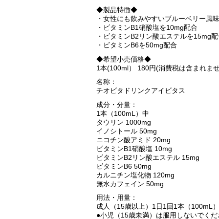
◆製品特徴◆
・女性にも飲みやすいブルーベリー風
・ビタミンB1硝酸塩を10mg配合
・ビタミンB2リン酸エステルを15mg配
・ビタミンB6を50mg配合
◆希望小売価格◆
1本(100ml） 180円(消費税は含まれま
名称：
チオビタドリンクアイビタス
成分・分量：
1本（100mL）中
タウリン 1000mg
イノシトール 50mg
ニコチン酸アミド 20mg
ビタミンB1硝酸塩 10mg
ビタミンB2リン酸エステル 15mg
ビタミンB6 50mg
カルニチン塩化物 120mg
無水カフェイン 50mg
用法・用量：
成人（15歳以上）1日1回1本（100m
●小児（15歳未満）は服用しないでくだ