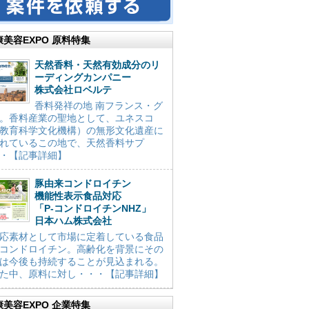
康美容EXPO 原料特集
天然香料・天然有効成分のリ
ーディングカンパニー
株式会社ロベルテ
香料発祥の地 南フランス・グ
。香料産業の聖地として、ユネスコ
教育科学文化機構）の無形文化遺産に
れているこの地で、天然香料サプ
・【記事詳細】
豚由来コンドロイチン
機能性表示食品対応
「P-コンドロイチンNHZ」
日本ハム株式会社
応素材として市場に定着している食品
コンドロイチン。高齢化を背景にその
は今後も持続することが見込まれる。
た中、原料に対し・・・【記事詳細】
康美容EXPO 企業特集