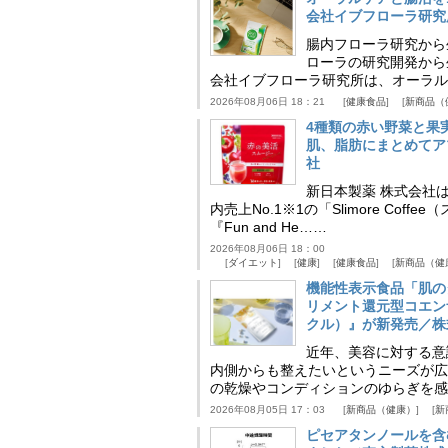
会社イブフローラ研究
腸内フローラ研究から
ローラの研究開発から
会社イブフローラ研究所は、オーラル
2026年08月06日 18：21
健康食品
新商品（
4種類の赤い野菜と果
肌、脂肪にまとめてア
社
新日本製薬 株式会社
内売上No.1※1の「Slimore C
『Fun and He……
2026年08月06日 18：00
ダイエット
健康
健康食品
新商品（健
機能性表示食品「肌の
リメント還元型コエンザイム
クル）』が新発売／株
近年、美容に対する意
内側からも整えたいというニーズが広
の乾燥やコンディションのゆらぎを感
2026年08月05日 17：03
新商品（健康）
新
ピセアタンノールを含