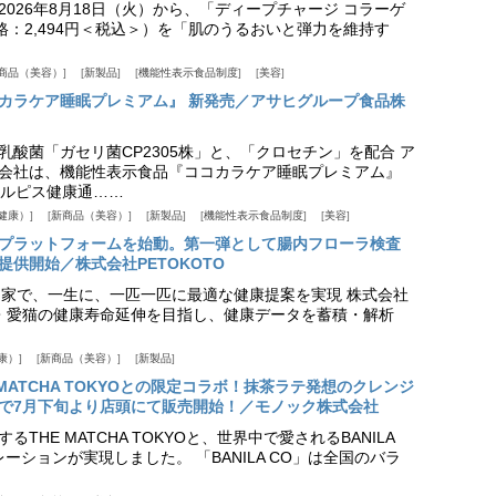
026年8月18日（火）から、「ディープチャージ コラーゲ
価格：2,494円＜税込＞）を「肌のうるおいと弾力を維持す
商品（美容）
新製品
機能性表示食品制度
美容
カラケア睡眠プレミアム』 新発売／アサヒグループ食品株
乳酸菌「ガセリ菌CP2305株」と、「クロセチン」を配合 ア
会社は、機能性表示食品『ココカラケア睡眠プレミアム』
ルピス健康通……
健康）
新商品（美容）
新製品
機能性表示食品制度
美容
スプラットフォームを始動。第一弾として腸内フローラ検査
供開始／株式会社PETOKOTO
+ 専門家で、一生に、一匹一匹に最適な健康提案を実現 株式会社
愛犬・愛猫の健康寿命延伸を目指し、健康データを蓄積・解析
康）
新商品（美容）
新製品
HE MATCHA TOKYOとの限定コラボ！抹茶ラテ発想のクレンジ
で7月下旬より店頭にて販売開始！／モノック株式会社
THE MATCHA TOKYOと、世界中で愛されるBANILA
ーションが実現しました。 「BANILA CO」は全国のバラ