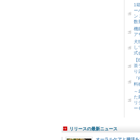
1
ー
ン
数
機
ア
犬
し
式
【
茶
り
『
料
～
た
リ
ー
リリースの最新ニュース
オーラルケアと腸活を