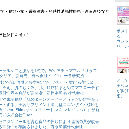
病後・食欲不振・栄養障害・発熱性消耗性疾患・産前産後など
ポスト
、弊社休日を除く）
る。コ
ウンド
兆しが
ーラルケアと腸活を1粒で。Wケアチュアブル「オラフ
 クリア」新発売／株式会社イブフローラ研究所
として
種類の赤い野菜と果実配合で、おいしく続ける美活習
美容室
。冷え、脚のむくみ、肌、脂肪にまとめてアプローチす
が掲げ
機能性表示食品が新登場／新日本製薬 株式会社
細】
能性表示食品「肌のターンオーバーとうるおい維持をサ
ートする」美容サプリメント還元型コエンザイムQ10を
合『feat. Skin cycle（フィート スキンサイクル）』が新
売／株式会社Quon
セアタンノールを含む食品の摂取により睡眠の質が改善
る可能性が確認されました／森永製菓株式会社