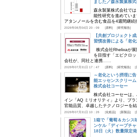
ました／森永製菓株式
森永製菓株式会社では
能性研究を進めていま
アタンノールを含む食品を4週間継続
2026年08月04日 20：09
原料
研究報告
【共創プロジェクト成
習慣改善による「老化速
株式会社Rhelix
を目指す「エピクロッ
会社が、同社と連携……
2026年07月31日 17：47
原料
研究報告
～老化という摂理に告
能エッセンスクリーム
株式会社コーセー
株式会社コーセーは、
イン「AQ ミリオリティ」より、ブ
官能品質、卓越したテクノロジーを結
2026年07月31日 10：26
化粧品
新製品
1箱で「葡萄＆カシス
ンケル「ディープチャ
18日（火）数量限定