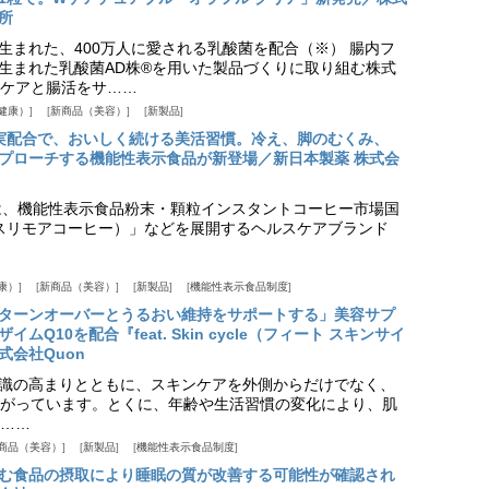
所
生まれた、400万人に愛される乳酸菌を配合（※） 腸内フ
生まれた乳酸菌AD株®を用いた製品づくりに取り組む株式
ケアと腸活をサ……
健康）
新商品（美容）
新製品
実配合で、おいしく続ける美活習慣。冷え、脚のむくみ、
プローチする機能性表示食品が新登場／新日本製薬 株式会
は、機能性表示食品粉末・顆粒インスタントコーヒー市場国
offee（スリモアコーヒー）」などを展開するヘルスケアブランド
康）
新商品（美容）
新製品
機能性表示食品制度
ターンオーバーとうるおい維持をサポートする」美容サプ
Q10を配合『feat. Skin cycle（フィート スキンサイ
式会社Quon
識の高まりとともに、スキンケアを外側からだけでなく、
がっています。とくに、年齢や生活習慣の変化により、肌
……
商品（美容）
新製品
機能性表示食品制度
む食品の摂取により睡眠の質が改善する可能性が確認され