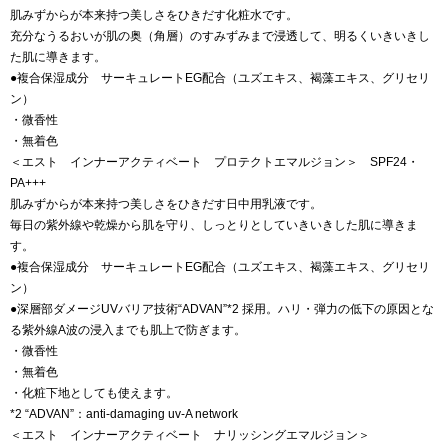
肌みずからが本来持つ美しさをひきだす化粧水です。
充分なうるおいが肌の奥（角層）のすみずみまで浸透して、明るくいきいきし
た肌に導きます。
●複合保湿成分 サーキュレートEG配合（ユズエキス、褐藻エキス、グリセリ
ン）
・微香性
・無着色
＜エスト インナーアクティベート プロテクトエマルジョン＞ SPF24・
PA+++
肌みずからが本来持つ美しさをひきだす日中用乳液です。
毎日の紫外線や乾燥から肌を守り、しっとりとしていきいきした肌に導きま
す。
●複合保湿成分 サーキュレートEG配合（ユズエキス、褐藻エキス、グリセリ
ン）
●深層部ダメージUVバリア技術“ADVAN”*2 採用。ハリ・弾力の低下の原因とな
る紫外線A波の浸入までも肌上で防ぎます。
・微香性
・無着色
・化粧下地としても使えます。
*2 “ADVAN”：anti-damaging uv-A network
＜エスト インナーアクティベート ナリッシングエマルジョン＞