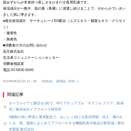
肌みずからが本来持つ美しさをひきだす夜用乳液です。
保湿成分が一晩中、肌の奥（角層）に浸透し続けることで、やわらかでいきい
きした肌に導きます。
●複合保湿成分 サーキュレートEG配合（ユズエキス・褐藻エキス・グリセリ
ン）
・微香性
・無着色
■消費者の方のお問い合わせ
花王株式会社
生活者コミュニケーションセンター
消費者相談室
電話 03-5630-5040
2010年06月11日 12：46
化粧品
新商品（美容）
関連記事
オーラルケアと腸活を1粒で。Wケアチュアブル「オラフル クリア」新発
売／株式会社イブフローラ研究所
4種類の赤い野菜と果実配合で、おいしく続ける美活習慣。冷え、脚のむ
くみ、肌、脂肪にまとめてアプローチする機能性表示食品が新登場／新日
本製薬 株式会社