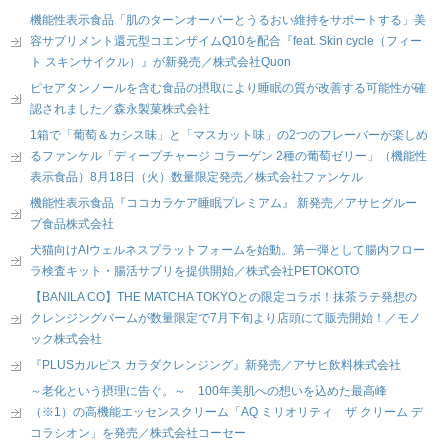
機能性表示食品「肌のターンオーバーとうるおい維持をサポートする」美
容サプリメント還元型コエンザイムQ10を配合『feat. Skin cycle（フィー
ト スキンサイクル）』が新発売／株式会社Quon
ピセアタンノールを含む食品の摂取により睡眠の質が改善する可能性が確
認されました／森永製菓株式会社
1箱で「葡萄＆カシス味」と「マスカット味」の2つのフレーバーが楽しめ
るファンケル「ディープチャージ コラーゲン 2種の葡萄ゼリー」（機能性
表示食品）8月18日（火）数量限定発売／株式会社ファンケル
機能性表示食品『ココカラケア睡眠プレミアム』 新発売／アサヒグルー
プ食品株式会社
犬猫向けAIウェルネスプラットフォームを始動。第一弾として腸内フロー
ラ検査キット・腸活サプリを提供開始／株式会社PETOKOTO
【BANILA CO】THE MATCHA TOKYOとの限定コラボ！抹茶ラテ発想の
クレンジングバームが数量限定で7月下旬より店頭にて販売開始！／モノ
ック株式会社
『PLUSカルピス カラダクレンジング』新発売／アサヒ飲料株式会社
～老化という摂理に告ぐ。～ 100年美肌への想いを込めた最高峰
（※1）の高機能エッセンスクリーム「AQ ミリオリティ ザ クリーム デ
コラシオン」を発売／株式会社コーセー