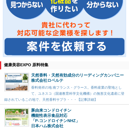
健康美容EXPO 原料特集
天然香料・天然有効成分のリーディングカンパニー
株式会社ロベルテ
香料発祥の地 南フランス・グラース。香料産業の聖地とし
て、ユネスコ（国連教育科学文化機構）の無形文化遺産に登
録されているこの地で、天然香料サプラ・・・【記事詳細】
豚由来コンドロイチン
機能性表示食品対応
「P-コンドロイチンNHZ」
日本ハム株式会社