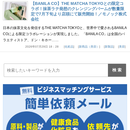
【BANILA CO】THE MATCHA TOKYOとの限定コ
ラボ！抹茶ラテ発想のクレンジングバームが数量限
定で7月下旬より店頭にて販売開始！／モノック株式
会社
日本の抹茶文化を発信するTHE MATCHA TOKYOと、世界中で愛されるBANILA
COによる限定コラボレーションが実現しました。 「BANILA CO」は全国のバ
ラエティストア、ドン・キホー……
2026年07月29日 18：28
化粧品
新商品（美容）
新製品
美容