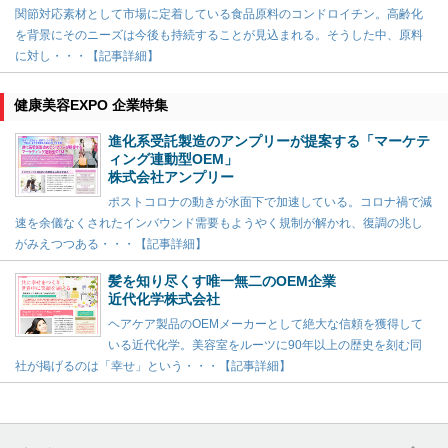
関節対応素材として市場に定着している食品原料のコンドロイチン。高齢化
を背景にそのニーズは今後も持続することが見込まれる。そうした中、原料
に対し・・・【記事詳細】
健康美容EXPO 企業特集
進化系受託製造のアンプリーが提案する「マーケテ
ィング連動型OEM」
株式会社アンプリー
ポストコロナの動きが水面下で加速している。コロナ禍で減
速を余儀なくされたインバウンド需要もようやく規制が解かれ、復調の兆し
がみえつつある・・・【記事詳細】
髪を知り尽くす唯一無二のOEM企業
近代化学株式会社
ヘアケア製品のOEMメーカーとして絶大な信頼を獲得して
いる近代化学。美容室をルーツに90年以上の歴史を刻む同
社が掲げるのは「幸せ」という・・・【記事詳細】