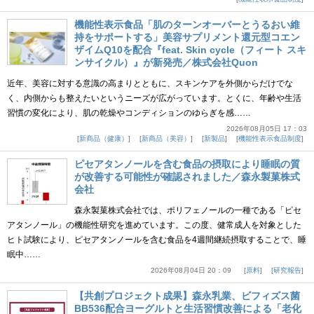
機能性表示食品「肌のターンオーバーとうるおい維
持をサポートする」美容サプリメント還元型コエン
ザイムQ10を配合『feat. Skin cycle（フィート スキ
ンサイクル）』が新発売／株式会社Quon
近年、美容に対する意識の高まりとともに、スキンケアを外側からだけでな
く、内側からも整えたいというニーズが広がっています。とくに、年齢や生活
習慣の変化により、肌の乾燥やコンディションのゆらぎを感……
2026年08月05日 17：03
新商品（健康）
新商品（美容）
新製品
機能性表示食品制度
ピセアタンノールを含む食品の摂取により睡眠の質
が改善する可能性が確認されました／森永製菓株式
会社
森永製菓株式会社では、ポリフェノールの一種である「ピセ
アタンノール」の機能性研究を進めています。この度、健常成人を対象とした
ヒト試験により、ピセアタンノールを含む食品を4週間継続摂取することで、睡
眠中……
2026年08月04日 20：09
原料
研究報告
【共創プロジェクト成果】森永乳業、ビフィズス菌
BB536配合ヨーグルトと生活習慣改善による「老化