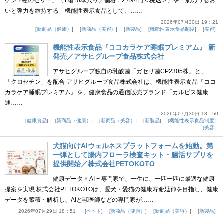
ゲン 2種のゼリー」（1箱10本入り／価格：2,494円＜税込＞）を「肌のうるお
いと弾力を維持する」機能性表示食品として、……
2026年07月30日 19：21
新商品（健康）
新商品（美容）
新製品
機能性表示食品制度
美容
機能性表示食品『ココカラケア睡眠プレミアム』 新
発売／アサヒグループ食品株式会社
アサヒグループ独自の乳酸菌「ガセリ菌CP2305株」と、
「クロセチン」を配合 アサヒグループ食品株式会社は、機能性表示食品『ココ
カラケア睡眠プレミアム』を、健康食品の通信販売ブランド「カルピス健康
通……
2026年07月30日 18：50
健康食品
新商品（健康）
新商品（美容）
新製品
機能性表示食品制度
美容
犬猫向けAIウェルネスプラットフォームを始動。第
一弾として腸内フローラ検査キット・腸活サプリを
提供開始／株式会社PETOKOTO
健康データ × AI + 専門家で、一生に、一匹一匹に最適な健康
提案を実現 株式会社PETOKOTOは、愛犬・愛猫の健康寿命延伸を目指し、健康
データを蓄積・解析し、AIと獣医師などの専門家が……
2026年07月29日 18：51
ペット
新商品（健康）
新商品（美容）
新製品