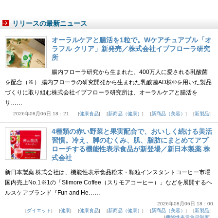
リリースの最新ニュース
オーラルケアと腸活を1粒で。Wケアチュアブル「オ
ラフル クリア」新発売／株式会社イブフローラ研究
所
腸内フローラ研究から生まれた、400万人に愛される乳酸菌
を配合（※） 腸内フローラの研究開発から生まれた乳酸菌AD株®を用いた製品
づくりに取り組む株式会社イブフローラ研究所は、オーラルケアと腸活を
サ……
2026年08月06日 18：21
健康食品
新商品（健康）
新商品（美容）
新製品
4種類の赤い野菜と果実配合で、おいしく続ける美活
習慣。冷え、脚のむくみ、肌、脂肪にまとめてアプ
ローチする機能性表示食品が新登場／新日本製薬 株
式会社
新日本製薬 株式会社は、機能性表示食品粉末・顆粒インスタントコーヒー市場
国内売上No.1※1の「Slimore Coffee（スリモアコーヒー）」などを展開するヘ
ルスケアブランド『Fun and He……
2026年08月06日 18：00
ダイエット
健康
健康食品
新商品（健康）
新商品（美容）
新製品
機能性表示食品制度