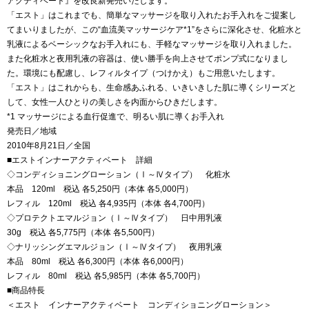
アクティベート』を改良新発売いたします。
「エスト」はこれまでも、簡単なマッサージを取り入れたお手入れをご提案し
てまいりましたが、この“血流美マッサージケア*1”をさらに深化させ、化粧水と
乳液によるベーシックなお手入れにも、手軽なマッサージを取り入れました。
また化粧水と夜用乳液の容器は、使い勝手を向上させてポンプ式になりまし
た。環境にも配慮し、レフィルタイプ（つけかえ）もご用意いたします。
「エスト」はこれからも、生命感あふれる、いきいきした肌に導くシリーズと
して、女性一人ひとりの美しさを内面からひきだします。
*1 マッサージによる血行促進で、明るい肌に導くお手入れ
発売日／地域
2010年8月21日／全国
■エストインナーアクティベート 詳細
◇コンディショニングローション（Ⅰ～Ⅳタイプ） 化粧水
本品 120ml 税込 各5,250円（本体 各5,000円）
レフィル 120ml 税込 各4,935円（本体 各4,700円）
◇プロテクトエマルジョン（Ⅰ～Ⅳタイプ） 日中用乳液
30g 税込 各5,775円（本体 各5,500円）
◇ナリッシングエマルジョン（Ⅰ～Ⅳタイプ） 夜用乳液
本品 80ml 税込 各6,300円（本体 各6,000円）
レフィル 80ml 税込 各5,985円（本体 各5,700円）
■商品特長
＜エスト インナーアクティベート コンディショニングローション＞