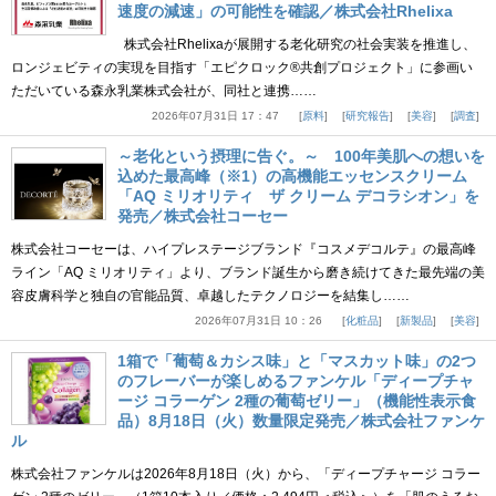
速度の減速」の可能性を確認／株式会社Rhelixa
株式会社Rhelixaが展開する老化研究の社会実装を推進し、
ロンジェビティの実現を目指す「エピクロック®共創プロジェクト」に参画い
ただいている森永乳業株式会社が、同社と連携……
2026年07月31日 17：47
原料
研究報告
美容
調査
～老化という摂理に告ぐ。～ 100年美肌への想いを
込めた最高峰（※1）の高機能エッセンスクリーム
「AQ ミリオリティ ザ クリーム デコラシオン」を
発売／株式会社コーセー
株式会社コーセーは、ハイプレステージブランド『コスメデコルテ』の最高峰
ライン「AQ ミリオリティ」より、ブランド誕生から磨き続けてきた最先端の美
容皮膚科学と独自の官能品質、卓越したテクノロジーを結集し……
2026年07月31日 10：26
化粧品
新製品
美容
1箱で「葡萄＆カシス味」と「マスカット味」の2つ
のフレーバーが楽しめるファンケル「ディープチャ
ージ コラーゲン 2種の葡萄ゼリー」（機能性表示食
品）8月18日（火）数量限定発売／株式会社ファンケ
ル
株式会社ファンケルは2026年8月18日（火）から、「ディープチャージ コラー