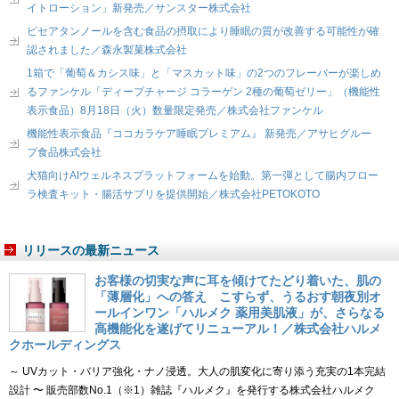
イトローション」新発売／サンスター株式会社
ピセアタンノールを含む食品の摂取により睡眠の質が改善する可能性が確
認されました／森永製菓株式会社
1箱で「葡萄＆カシス味」と「マスカット味」の2つのフレーバーが楽しめ
るファンケル「ディープチャージ コラーゲン 2種の葡萄ゼリー」（機能性
表示食品）8月18日（火）数量限定発売／株式会社ファンケル
機能性表示食品『ココカラケア睡眠プレミアム』 新発売／アサヒグルー
プ食品株式会社
犬猫向けAIウェルネスプラットフォームを始動。第一弾として腸内フロー
ラ検査キット・腸活サプリを提供開始／株式会社PETOKOTO
リリースの最新ニュース
お客様の切実な声に耳を傾けてたどり着いた、肌の
「薄層化」への答え こすらず、うるおす朝夜別オ
ールインワン「ハルメク 薬用美肌液」が、さらなる
高機能化を遂げてリニューアル！／株式会社ハルメ
クホールディングス
～ UVカット・バリア強化・ナノ浸透。大人の肌変化に寄り添う充実の1本完結
設計 〜 販売部数No.1（※1）雑誌『ハルメク』を発行する株式会社ハルメク