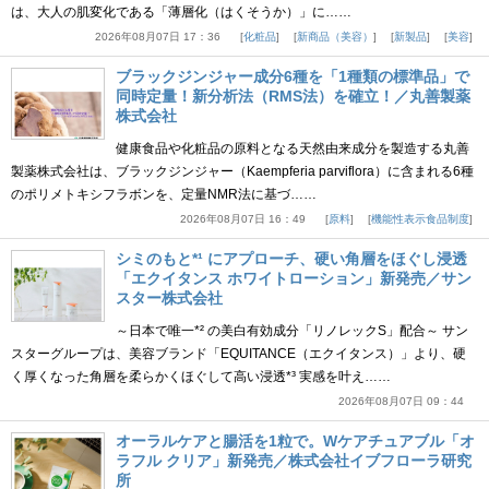
は、大人の肌変化である「薄層化（はくそうか）」に……
2026年08月07日 17：36
化粧品
新商品（美容）
新製品
美容
ブラックジンジャー成分6種を「1種類の標準品」で
同時定量！新分析法（RMS法）を確立！／丸善製薬
株式会社
健康食品や化粧品の原料となる天然由来成分を製造する丸善
製薬株式会社は、ブラックジンジャー（Kaempferia parviflora）に含まれる6種
のポリメトキシフラボンを、定量NMR法に基づ……
2026年08月07日 16：49
原料
機能性表示食品制度
シミのもと*¹ にアプローチ、硬い角層をほぐし浸透
「エクイタンス ホワイトローション」新発売／サン
スター株式会社
～日本で唯一*² の美白有効成分「リノレックS」配合～ サン
スターグループは、美容ブランド「EQUITANCE（エクイタンス）」より、硬
く厚くなった角層を柔らかくほぐして高い浸透*³ 実感を叶え……
2026年08月07日 09：44
オーラルケアと腸活を1粒で。Wケアチュアブル「オ
ラフル クリア」新発売／株式会社イブフローラ研究
所