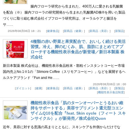
腸内フローラ研究から生まれた、400万人に愛される乳酸菌
を配合（※） 腸内フローラの研究開発から生まれた乳酸菌AD株®を用いた製品
づくりに取り組む株式会社イブフローラ研究所は、オーラルケアと腸活を
サ……
2026年08月06日 18：21
健康食品
新商品（健康）
新商品（美容）
新製品
4種類の赤い野菜と果実配合で、おいしく続ける美活
習慣。冷え、脚のむくみ、肌、脂肪にまとめてアプ
ローチする機能性表示食品が新登場／新日本製薬 株
式会社
新日本製薬 株式会社は、機能性表示食品粉末・顆粒インスタントコーヒー市場
国内売上No.1※1の「Slimore Coffee（スリモアコーヒー）」などを展開するヘ
ルスケアブランド『Fun and He……
2026年08月06日 18：00
ダイエット
健康
健康食品
新商品（健康）
新商品（美容）
新製品
機能性表示食品制度
機能性表示食品「肌のターンオーバーとうるおい維
持をサポートする」美容サプリメント還元型コエン
ザイムQ10を配合『feat. Skin cycle（フィート スキ
ンサイクル）』が新発売／株式会社Quon
近年、美容に対する意識の高まりとともに、スキンケアを外側からだけでな