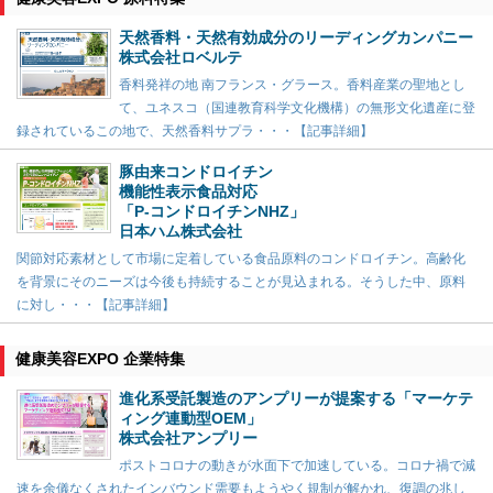
天然香料・天然有効成分のリーディングカンパニー
株式会社ロベルテ
香料発祥の地 南フランス・グラース。香料産業の聖地とし
て、ユネスコ（国連教育科学文化機構）の無形文化遺産に登
録されているこの地で、天然香料サプラ・・・【記事詳細】
豚由来コンドロイチン
機能性表示食品対応
「P-コンドロイチンNHZ」
日本ハム株式会社
関節対応素材として市場に定着している食品原料のコンドロイチン。高齢化
を背景にそのニーズは今後も持続することが見込まれる。そうした中、原料
に対し・・・【記事詳細】
健康美容EXPO 企業特集
進化系受託製造のアンプリーが提案する「マーケテ
ィング連動型OEM」
株式会社アンプリー
ポストコロナの動きが水面下で加速している。コロナ禍で減
速を余儀なくされたインバウンド需要もようやく規制が解かれ、復調の兆し