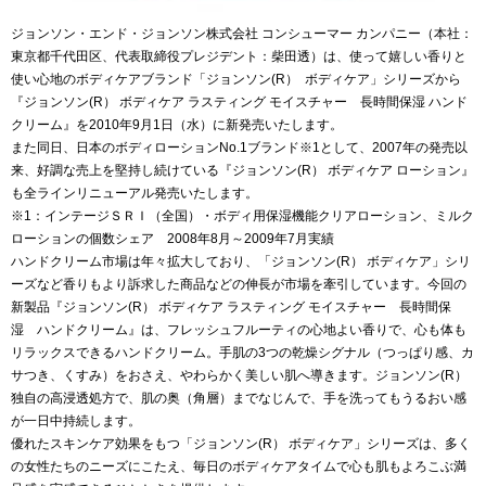
ジョンソン・エンド・ジョンソン株式会社 コンシューマー カンパニー（本社：
東京都千代田区、代表取締役プレジデント：柴田透）は、使って嬉しい香りと
使い心地のボディケアブランド「ジョンソン(R） ボディケア」シリーズから
『ジョンソン(R） ボディケア ラスティング モイスチャー 長時間保湿 ハンド
クリーム』を2010年9月1日（水）に新発売いたします。
また同日、日本のボディローションNo.1ブランド※1として、2007年の発売以
来、好調な売上を堅持し続けている『ジョンソン(R） ボディケア ローション』
も全ラインリニューアル発売いたします。
※1：インテージＳＲＩ（全国）・ボディ用保湿機能クリアローション、ミルク
ローションの個数シェア 2008年8月～2009年7月実績
ハンドクリーム市場は年々拡大しており、「ジョンソン(R） ボディケア」シリ
ーズなど香りもより訴求した商品などの伸長が市場を牽引しています。今回の
新製品『ジョンソン(R） ボディケア ラスティング モイスチャー 長時間保
湿 ハンドクリーム』は、フレッシュフルーティの心地よい香りで、心も体も
リラックスできるハンドクリーム。手肌の3つの乾燥シグナル（つっぱり感、カ
サつき、くすみ）をおさえ、やわらかく美しい肌へ導きます。ジョンソン(R）
独自の高浸透処方で、肌の奥（角層）までなじんで、手を洗ってもうるおい感
が一日中持続します。
優れたスキンケア効果をもつ「ジョンソン(R） ボディケア」シリーズは、多く
の女性たちのニーズにこたえ、毎日のボディケアタイムで心も肌もよろこぶ満