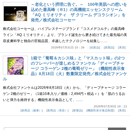
～老化という摂理に告ぐ。～ 100年美肌への想いを
込めた最高峰（※1）の高機能エッセンスクリーム
「AQ ミリオリティ ザ クリーム デコラシオン」を
発売／株式会社コーセー
株式会社コーセーは、ハイプレステージブランド『コスメデコルテ』の最高峰
ライン「AQ ミリオリティ」より、ブランド誕生から磨き続けてきた最先端の美
容皮膚科学と独自の官能品質、卓越したテクノロジーを結集し……
2026年07月31日 10：26
化粧品
新製品
美容
1箱で「葡萄＆カシス味」と「マスカット味」の2つ
のフレーバーが楽しめるファンケル「ディープチャ
ージ コラーゲン 2種の葡萄ゼリー」（機能性表示食
品）8月18日（火）数量限定発売／株式会社ファンケ
ル
株式会社ファンケルは2026年8月18日（火）から、「ディープチャージ コラー
ゲン 2種のゼリー」（1箱10本入り／価格：2,494円＜税込＞）を「肌のうるお
いと弾力を維持する」機能性表示食品として、……
2026年07月30日 19：21
新商品（健康）
新商品（美容）
新製品
機能性表示食品制度
美容