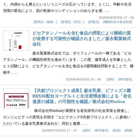
く、内側からも整えたいというニーズが広がっています。とくに、年齢や生活
習慣の変化により、肌の乾燥やコンディションのゆらぎを感……
2026年08月05日 17：03
新商品（健康）
新商品（美容）
新製品
機能性表示食品制度
ピセアタンノールを含む食品の摂取により睡眠の質
が改善する可能性が確認されました／森永製菓株式
会社
森永製菓株式会社では、ポリフェノールの一種である「ピセ
アタンノール」の機能性研究を進めています。この度、健常成人を対象とした
ヒト試験により、ピセアタンノールを含む食品を4週間継続摂取することで、睡
眠中……
2026年08月04日 20：09
原料
研究報告
【共創プロジェクト成果】森永乳業、ビフィズス菌
BB536配合ヨーグルトと生活習慣改善による「老化
速度の減速」の可能性を確認／株式会社Rhelixa
株式会社Rhelixaが展開する老化研究の社会実装を推進し、
ロンジェビティの実現を目指す「エピクロック®共創プロジェクト」に参画い
ただいている森永乳業株式会社が、同社と連携……
2026年07月31日 17：47
原料
研究報告
美容
調査