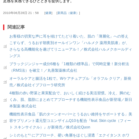
足感を実感できるひとときを提供します。
2010年06月28日 21：58
健康
新商品（健康）
関連記事
お客様の切実な声に耳を傾けてたどり着いた、肌の「薄層化」への答え
こすらず、うるおす朝夜別オールインワン「ハルメク 薬用美肌液」が、
さらなる高機能化を遂げてリニューアル！／株式会社ハルメクホールディ
ングス
ブラックジンジャー成分6種を「1種類の標準品」で同時定量！新分析法
（RMS法）を確立！／丸善製薬株式会社
オーラルケアと腸活を1粒で。Wケアチュアブル「オラフル クリア」新発
売／株式会社イブフローラ研究所
4種類の赤い野菜と果実配合で、おいしく続ける美活習慣。冷え、脚のむ
くみ、肌、脂肪にまとめてアプローチする機能性表示食品が新登場／新日
本製薬 株式会社
機能性表示食品「肌のターンオーバーとうるおい維持をサポートする」美
容サプリメント還元型コエンザイムQ10を配合『feat. Skin cycle（フィー
ト スキンサイクル）』が新発売／株式会社Quon
シミのもと*¹ にアプローチ、硬い角層をほぐし浸透「エクイタンス ホワ