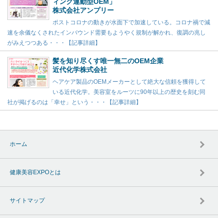
ィング連動型OEM」
株式会社アンプリー
ポストコロナの動きが水面下で加速している。コロナ禍で減
速を余儀なくされたインバウンド需要もようやく規制が解かれ、復調の兆し
がみえつつある・・・【記事詳細】
髪を知り尽くす唯一無二のOEM企業
近代化学株式会社
ヘアケア製品のOEMメーカーとして絶大な信頼を獲得して
いる近代化学。美容室をルーツに90年以上の歴史を刻む同
社が掲げるのは「幸せ」という・・・【記事詳細】
ホーム
健康美容EXPOとは
サイトマップ