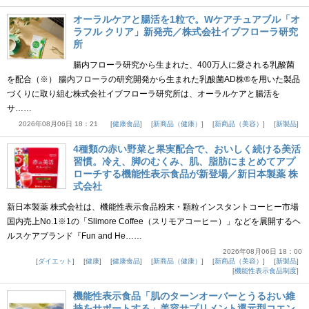
オーラルケアと腸活を1粒で。Wケアチュアブル「オ
ラフル クリア」新発売／株式会社イブフローラ研究
所
腸内フローラ研究から生まれた、400万人に愛される乳酸菌
を配合（※） 腸内フローラの研究開発から生まれた乳酸菌AD株®を用いた製品
づくりに取り組む株式会社イブフローラ研究所は、オーラルケアと腸活を
サ……
2026年08月06日 18：21
健康食品
新商品（健康）
新商品（美容）
新製品
4種類の赤い野菜と果実配合で、おいしく続ける美活
習慣。冷え、脚のむくみ、肌、脂肪にまとめてアプ
ローチする機能性表示食品が新登場／新日本製薬 株
式会社
新日本製薬 株式会社は、機能性表示食品粉末・顆粒インスタントコーヒー市場
国内売上No.1※1の「Slimore Coffee（スリモアコーヒー）」などを展開するヘ
ルスケアブランド『Fun and He……
2026年08月06日 18：00
ダイエット
健康
健康食品
新商品（健康）
新商品（美容）
新製品
機能性表示食品制度
機能性表示食品「肌のターンオーバーとうるおい維
持をサポートする」美容サプリメント還元型コエン