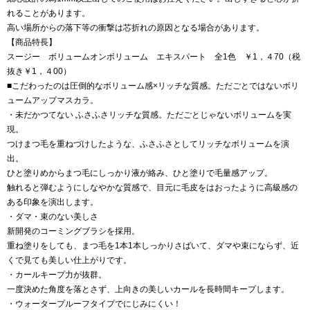
れることがあります。
高い場所からの落下等の衝撃は芯折れの原因となる場合があります。
【商品特長】
スージー ボリュームオンボリューム エキスパート 全1色 ￥1，４70（税
抜き￥1，４00）
■こだわったのは圧倒的なボリューム感×リッチな質感。ただごとではないボリ
ュームアップマスカラ。
・未だかつてない ふさふさリッチな質感。ただごとじゃないボリュームを実
現。
つけまつ毛を重ねづけしたような、ふさふさとしてリッチなボリュームを演
出。
ひと塗りめからまつ毛にしっかり液が絡み、ひと塗りで毛量感アップ。
触れると弾むようにしなやかな質感で、目元に毛皮をはおったように高級感の
ある印象を演出します。
・ダマ・束のない美しさ
新開発のコーミングブラシを採用。
重ね塗りをしても、まつ毛を1本1本しっかりさばいて、ダマや束にならず、近
くで見ても美しい仕上がりです。
・カールキープ力が抜群。
一度決めた角度を落とさず、上向きの美しいカールを長時間キープします。
・ウォータープルーフタイプでにじみにくい！