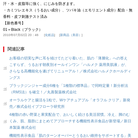
汗・水・皮脂等に強く、にじみを防ぎます。
・カミツレエキス（うるおい成分）、ツバキ油（エモリエント成分）配合・無
香料・皮フ刺激テスト済み
【新色番号】
01＝Black（ブラック）
2010年07月02日 20：46
化粧品
新商品（美容）
関連記事
お客様の切実な声に耳を傾けてたどり着いた、肌の「薄層化」への答え
こすらず、うるおす朝夜別オールインワン「ハルメク 薬用美肌液」が、
さらなる高機能化を遂げてリニューアル！／株式会社ハルメクホールディ
ングス
ブラックジンジャー成分6種を「1種類の標準品」で同時定量！新分析法
（RMS法）を確立！／丸善製薬株式会社
オーラルケアと腸活を1粒で。Wケアチュアブル「オラフル クリア」新発
売／株式会社イブフローラ研究所
4種類の赤い野菜と果実配合で、おいしく続ける美活習慣。冷え、脚のむ
くみ、肌、脂肪にまとめてアプローチする機能性表示食品が新登場／新日
本製薬 株式会社
機能性表示食品「肌のターンオーバーとうるおい維持をサポートする」美