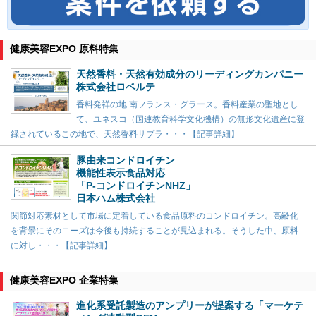
健康美容EXPO 原料特集
天然香料・天然有効成分のリーディングカンパニー
株式会社ロベルテ
香料発祥の地 南フランス・グラース。香料産業の聖地とし
て、ユネスコ（国連教育科学文化機構）の無形文化遺産に登
録されているこの地で、天然香料サプラ・・・【記事詳細】
豚由来コンドロイチン
機能性表示食品対応
「P-コンドロイチンNHZ」
日本ハム株式会社
関節対応素材として市場に定着している食品原料のコンドロイチン。高齢化
を背景にそのニーズは今後も持続することが見込まれる。そうした中、原料
に対し・・・【記事詳細】
健康美容EXPO 企業特集
進化系受託製造のアンプリーが提案する「マーケテ