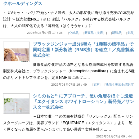
クホールディングス
～ UVカット・バリア強化・ナノ浸透。大人の肌変化に寄り添う充実の1本完結
設計 〜 販売部数No.1（※1）雑誌『ハルメク』を発行する株式会社ハルメク
は、大人の肌変化である「薄層化（はくそうか）」に……
2026年08月07日 17：36
化粧品
新商品（美容）
新製品
美容
ブラックジンジャー成分6種を「1種類の標準品」で
同時定量！新分析法（RMS法）を確立！／丸善製薬
株式会社
健康食品や化粧品の原料となる天然由来成分を製造する丸善
製薬株式会社は、ブラックジンジャー（Kaempferia parviflora）に含まれる6種
のポリメトキシフラボンを、定量NMR法に基づ……
2026年08月07日 16：49
原料
機能性表示食品制度
シミのもと*¹ にアプローチ、硬い角層をほぐし浸透
「エクイタンス ホワイトローション」新発売／サン
スター株式会社
～日本で唯一*² の美白有効成分「リノレックS」配合～ サン
スターグループは、美容ブランド「EQUITANCE（エクイタンス）」より、硬
く厚くなった角層を柔らかくほぐして高い浸透*³ 実感を叶え……
2026年08月07日 09：44