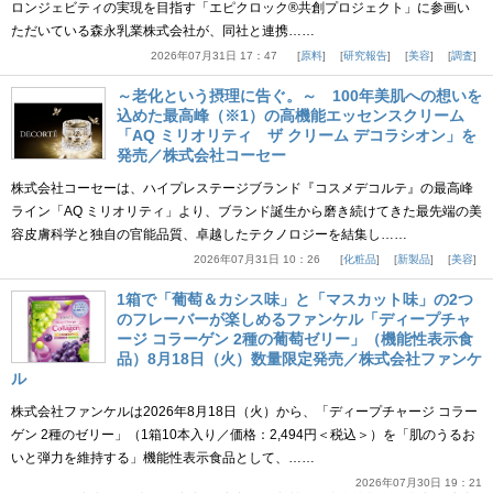
ロンジェビティの実現を目指す「エピクロック®共創プロジェクト」に参画い
ただいている森永乳業株式会社が、同社と連携……
2026年07月31日 17：47
原料
研究報告
美容
調査
～老化という摂理に告ぐ。～ 100年美肌への想いを
込めた最高峰（※1）の高機能エッセンスクリーム
「AQ ミリオリティ ザ クリーム デコラシオン」を
発売／株式会社コーセー
株式会社コーセーは、ハイプレステージブランド『コスメデコルテ』の最高峰
ライン「AQ ミリオリティ」より、ブランド誕生から磨き続けてきた最先端の美
容皮膚科学と独自の官能品質、卓越したテクノロジーを結集し……
2026年07月31日 10：26
化粧品
新製品
美容
1箱で「葡萄＆カシス味」と「マスカット味」の2つ
のフレーバーが楽しめるファンケル「ディープチャ
ージ コラーゲン 2種の葡萄ゼリー」（機能性表示食
品）8月18日（火）数量限定発売／株式会社ファンケ
ル
株式会社ファンケルは2026年8月18日（火）から、「ディープチャージ コラー
ゲン 2種のゼリー」（1箱10本入り／価格：2,494円＜税込＞）を「肌のうるお
いと弾力を維持する」機能性表示食品として、……
2026年07月30日 19：21