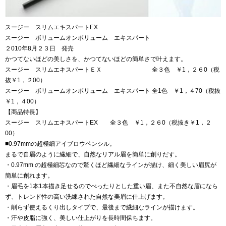
スージー スリムエキスパートEX
スージー ボリュームオンボリューム エキスパート
２010年8月２３日 発売
かつてないほどの美しさを、かつてないほどの簡単さで叶えます。
スージー スリムエキスパートＥＸ 全３色 ￥1，２６0（税
抜￥1，２00）
スージー ボリュームオンボリューム エキスパート 全1色 ￥1，４70（税抜
￥1，４00）
【商品特長】
スージー スリムエキスパートEX 全３色 ￥1，２６0（税抜き￥1，２
00）
■0.97mmの超極細アイブロウペンシル。
まるで自眉のように繊細で、自然なリアル眉を簡単に創りだす。
・0.97mm の超極細芯なので驚くほど繊細なラインが描け、細く美しい眉尻が
簡単に創れます。
・眉毛を1本1本描き足せるのでべったりとした重い眉、また不自然な眉になら
ず、トレンド性の高い洗練された自然な美眉に仕上げます。
・削らず使えるくり出しタイプで、最後まで繊細なラインが描けます。
・汗や皮脂に強く、美しい仕上がりを長時間保ちます。