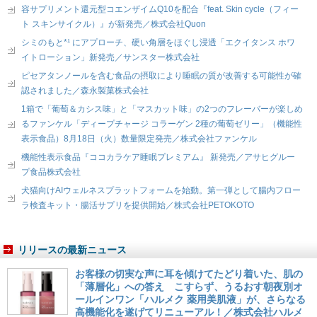
容サプリメント還元型コエンザイムQ10を配合『feat. Skin cycle（フィー
ト スキンサイクル）』が新発売／株式会社Quon
シミのもと*¹ にアプローチ、硬い角層をほぐし浸透「エクイタンス ホワ
イトローション」新発売／サンスター株式会社
ピセアタンノールを含む食品の摂取により睡眠の質が改善する可能性が確
認されました／森永製菓株式会社
1箱で「葡萄＆カシス味」と「マスカット味」の2つのフレーバーが楽しめ
るファンケル「ディープチャージ コラーゲン 2種の葡萄ゼリー」（機能性
表示食品）8月18日（火）数量限定発売／株式会社ファンケル
機能性表示食品『ココカラケア睡眠プレミアム』 新発売／アサヒグルー
プ食品株式会社
犬猫向けAIウェルネスプラットフォームを始動。第一弾として腸内フロー
ラ検査キット・腸活サプリを提供開始／株式会社PETOKOTO
リリースの最新ニュース
お客様の切実な声に耳を傾けてたどり着いた、肌の
「薄層化」への答え こすらず、うるおす朝夜別オ
ールインワン「ハルメク 薬用美肌液」が、さらなる
高機能化を遂げてリニューアル！／株式会社ハルメ