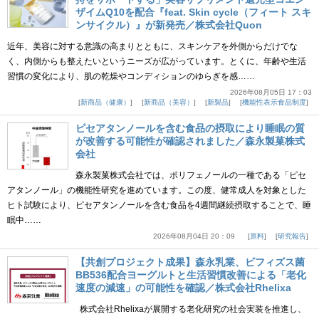
ザイムQ10を配合『feat. Skin cycle（フィート スキ
ンサイクル）』が新発売／株式会社Quon
近年、美容に対する意識の高まりとともに、スキンケアを外側からだけでな
く、内側からも整えたいというニーズが広がっています。とくに、年齢や生活
習慣の変化により、肌の乾燥やコンディションのゆらぎを感……
2026年08月05日 17：03
新商品（健康）
新商品（美容）
新製品
機能性表示食品制度
ピセアタンノールを含む食品の摂取により睡眠の質
が改善する可能性が確認されました／森永製菓株式
会社
森永製菓株式会社では、ポリフェノールの一種である「ピセ
アタンノール」の機能性研究を進めています。この度、健常成人を対象とした
ヒト試験により、ピセアタンノールを含む食品を4週間継続摂取することで、睡
眠中……
2026年08月04日 20：09
原料
研究報告
【共創プロジェクト成果】森永乳業、ビフィズス菌
BB536配合ヨーグルトと生活習慣改善による「老化
速度の減速」の可能性を確認／株式会社Rhelixa
株式会社Rhelixaが展開する老化研究の社会実装を推進し、