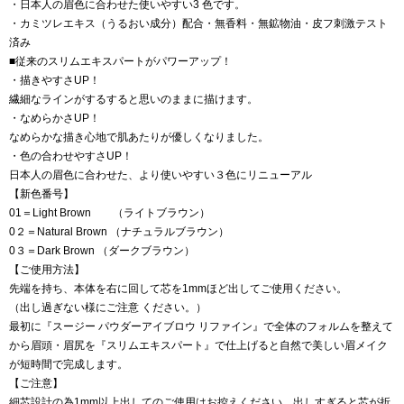
・日本人の眉色に合わせた使いやすい3 色です。
・カミツレエキス（うるおい成分）配合・無香料・無鉱物油・皮フ刺激テスト
済み
■従来のスリムエキスパートがパワーアップ！
・描きやすさUP！
繊細なラインがするすると思いのままに描けます。
・なめらかさUP！
なめらかな描き心地で肌あたりが優しくなりました。
・色の合わせやすさUP！
日本人の眉色に合わせた、より使いやすい３色にリニューアル
【新色番号】
01＝Light Brown （ライトブラウン）
0２＝Natural Brown （ナチュラルブラウン）
0３＝Dark Brown （ダークブラウン）
【ご使用方法】
先端を持ち、本体を右に回して芯を1mmほど出してご使用ください。
（出し過ぎない様にご注意 ください。）
最初に『スージー パウダーアイブロウ リファイン』で全体のフォルムを整えて
から眉頭・眉尻を『スリムエキスパート』で仕上げると自然で美しい眉メイク
が短時間で完成します。
【ご注意】
細芯設計の為1mm以上出してのご使用はお控えください。出しすぎると芯が折