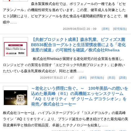
森永製菓株式会社では、ポリフェノールの一種である「ピセ
アタンノール」の機能性研究を進めています。この度、健常成人を対象とした
ヒト試験により、ピセアタンノールを含む食品を4週間継続摂取することで、睡
眠中……
2026年08月04日 20：09
原料
研究報告
【共創プロジェクト成果】森永乳業、ビフィズス菌
BB536配合ヨーグルトと生活習慣改善による「老化
速度の減速」の可能性を確認／株式会社Rhelixa
株式会社Rhelixaが展開する老化研究の社会実装を推進し、
ロンジェビティの実現を目指す「エピクロック®共創プロジェクト」に参画い
ただいている森永乳業株式会社が、同社と連携……
2026年07月31日 17：47
原料
研究報告
美容
調査
～老化という摂理に告ぐ。～ 100年美肌への想いを
込めた最高峰（※1）の高機能エッセンスクリーム
「AQ ミリオリティ ザ クリーム デコラシオン」を
発売／株式会社コーセー
株式会社コーセーは、ハイプレステージブランド『コスメデコルテ』の最高峰
ライン「AQ ミリオリティ」より、ブランド誕生から磨き続けてきた最先端の美
容皮膚科学と独自の官能品質、卓越したテクノロジーを結集し……