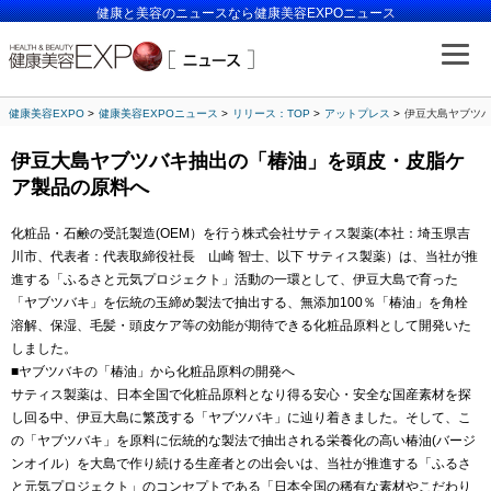
健康と美容のニュースなら健康美容EXPOニュース
健康美容EXPO
健康美容EXPOニュース
リリース：TOP
アットプレス
伊豆大島ヤブツ
伊豆大島ヤブツバキ抽出の「椿油」を頭皮・皮脂ケ
ア製品の原料へ
化粧品・石鹸の受託製造(OEM）を行う株式会社サティス製薬(本社：埼玉県吉
川市、代表者：代表取締役社長 山崎 智士、以下 サティス製薬）は、当社が推
進する「ふるさと元気プロジェクト」活動の一環として、伊豆大島で育った
「ヤブツバキ」を伝統の玉締め製法で抽出する、無添加100％「椿油」を角栓
溶解、保湿、毛髪・頭皮ケア等の効能が期待できる化粧品原料として開発いた
しました。
■ヤブツバキの「椿油」から化粧品原料の開発へ
サティス製薬は、日本全国で化粧品原料となり得る安心・安全な国産素材を探
し回る中、伊豆大島に繁茂する「ヤブツバキ」に辿り着きました。そして、こ
の「ヤブツバキ」を原料に伝統的な製法で抽出される栄養化の高い椿油(バージ
ンオイル）を大島で作り続ける生産者との出会いは、当社が推進する「ふるさ
と元気プロジェクト」のコンセプトである「日本全国の稀有な素材やこだわり