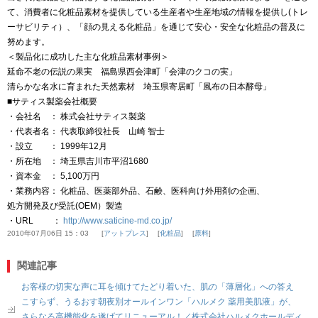
て、消費者に化粧品素材を提供している生産者や生産地域の情報を提供し(トレ
ーサビリティ）、「顔の見える化粧品」を通じて安心・安全な化粧品の普及に
努めます。
＜製品化に成功した主な化粧品素材事例＞
延命不老の伝説の果実 福島県西会津町「会津のクコの実」
清らかな名水に育まれた天然素材 埼玉県寄居町「風布の日本酵母」
■サティス製薬会社概要
・会社名 ： 株式会社サティス製薬
・代表者名： 代表取締役社長 山崎 智士
・設立 ： 1999年12月
・所在地 ： 埼玉県吉川市平沼1680
・資本金 ： 5,100万円
・業務内容： 化粧品、医薬部外品、石鹸、医科向け外用剤の企画、
処方開発及び受託(OEM）製造
・URL ：
http://www.saticine-md.co.jp/
2010年07月06日 15：03
アットプレス
化粧品
原料
関連記事
お客様の切実な声に耳を傾けてたどり着いた、肌の「薄層化」への答え
こすらず、うるおす朝夜別オールインワン「ハルメク 薬用美肌液」が、
さらなる高機能化を遂げてリニューアル！／株式会社ハルメクホールディ