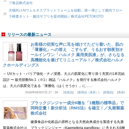
プ食品株式会社
犬猫向けAIウェルネスプラットフォームを始動。第一弾として腸内フロー
ラ検査キット・腸活サプリを提供開始／株式会社PETOKOTO
リリースの最新ニュース
お客様の切実な声に耳を傾けてたどり着いた、肌の
「薄層化」への答え こすらず、うるおす朝夜別オ
ールインワン「ハルメク 薬用美肌液」が、さらなる
高機能化を遂げてリニューアル！／株式会社ハルメ
クホールディングス
～ UVカット・バリア強化・ナノ浸透。大人の肌変化に寄り添う充実の1本完結
設計 〜 販売部数No.1（※1）雑誌『ハルメク』を発行する株式会社ハルメク
は、大人の肌変化である「薄層化（はくそうか）」に……
2026年08月07日 17：36
化粧品
新商品（美容）
新製品
美容
ブラックジンジャー成分6種を「1種類の標準品」で
同時定量！新分析法（RMS法）を確立！／丸善製薬
株式会社
健康食品や化粧品の原料となる天然由来成分を製造する丸善
製薬株式会社は、ブラックジンジャー（Kaempferia parviflora）に含まれる6種