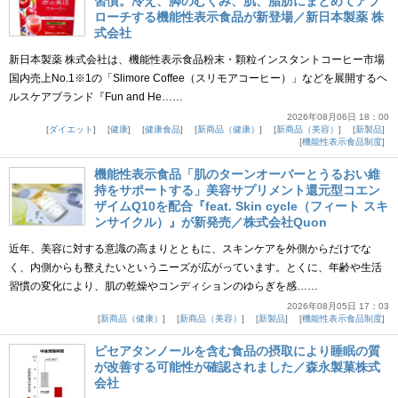
習慣。冷え、脚のむくみ、肌、脂肪にまとめてアプ
ローチする機能性表示食品が新登場／新日本製薬 株
式会社
新日本製薬 株式会社は、機能性表示食品粉末・顆粒インスタントコーヒー市場
国内売上No.1※1の「Slimore Coffee（スリモアコーヒー）」などを展開するヘ
ルスケアブランド『Fun and He……
2026年08月06日 18：00
ダイエット
健康
健康食品
新商品（健康）
新商品（美容）
新製品
機能性表示食品制度
機能性表示食品「肌のターンオーバーとうるおい維
持をサポートする」美容サプリメント還元型コエン
ザイムQ10を配合『feat. Skin cycle（フィート スキ
ンサイクル）』が新発売／株式会社Quon
近年、美容に対する意識の高まりとともに、スキンケアを外側からだけでな
く、内側からも整えたいというニーズが広がっています。とくに、年齢や生活
習慣の変化により、肌の乾燥やコンディションのゆらぎを感……
2026年08月05日 17：03
新商品（健康）
新商品（美容）
新製品
機能性表示食品制度
ピセアタンノールを含む食品の摂取により睡眠の質
が改善する可能性が確認されました／森永製菓株式
会社