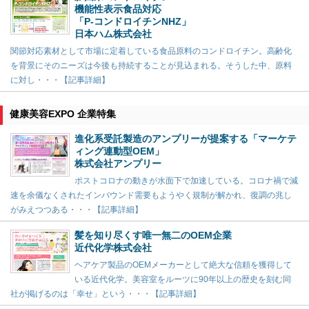
機能性表示食品対応
「P-コンドロイチンNHZ」
日本ハム株式会社
関節対応素材として市場に定着している食品原料のコンドロイチン。高齢化
を背景にそのニーズは今後も持続することが見込まれる。そうした中、原料
に対し・・・【記事詳細】
健康美容EXPO 企業特集
進化系受託製造のアンプリーが提案する「マーケテ
ィング連動型OEM」
株式会社アンプリー
ポストコロナの動きが水面下で加速している。コロナ禍で減
速を余儀なくされたインバウンド需要もようやく規制が解かれ、復調の兆し
がみえつつある・・・【記事詳細】
髪を知り尽くす唯一無二のOEM企業
近代化学株式会社
ヘアケア製品のOEMメーカーとして絶大な信頼を獲得して
いる近代化学。美容室をルーツに90年以上の歴史を刻む同
社が掲げるのは「幸せ」という・・・【記事詳細】