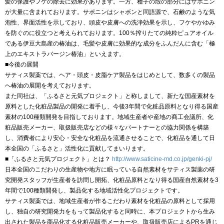
髪の保護やフケの除去に効果があります。一方、種子の殻の部分にはサポニン
が大量に含まれております。サポニンはシャボンと同語源で、石鹸のような気
泡性、界面活性を示しており、頭皮や皮膚への洗浄効果を示し、フケやかゆみ
を防ぐのに役立つと考えられております。100％搾りたての純粋ピュアオイル
である伊豆大島産の椿油は、毛髪や皮膚に効果的な成分をふんだんに含む「極
上のエキストラバージン椿油」といえます。
■今後の展開
サティス製薬では、ヘア・頭皮・皮脂ケア製品をはじめとして、数多くの製品
へ椿油の展開を考えております。
また同社は、「ふるさと元気プロジェクト」と称しまして、新たな国産素材を
原料とした化粧品製品の開発に着手し、今後3年間で化粧品原料となり得る国産
素材の100種類開発を目指しております。地域生産者や産地の商工会議所、化
粧品販売メーカー、取扱販売店などの様々なパートナーとの協力関係を構築
し、消費者により安心・安全な化粧品を流通させることで、化粧品を通して日
本全国の「ふるさと」活性化に貢献してまいります。
■「ふるさと元気プロジェクト」とは？
http://www.saticine-md.co.jp/genki-pj/
日本全国のこだわりの生産物や地方に眠っている自然素材をサティス製薬の研
究開発スタッフが生産者を訪問し開拓、化粧品原料となり得る国産自然素材を3
年間で100種類開発し、製品化する地域活性化プロジェクトです。
サティス製薬では、地域生産者が作るこだわり素材を化粧品の原料として採用
し、独自の研究開発力をもって製品化すると同時に、本プロジェクトから生み
出された製品を商品化する化粧品販売メーカーや、取扱販売店によるPRを通じ