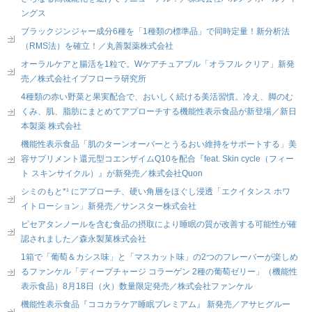
ングス
ブラックジンジャー成分6種を「1種類の標準品」で同時定量！新分析法
（RMS法）を確立！／丸善製薬株式会社
オーラルケアと腸活を1粒で。Wケアチュアブル「オラフル クリア」新発
売／株式会社イブフローラ研究所
4種類の赤い野菜と果実配合で、おいしく続ける美活習慣。冷え、脚のむ
くみ、肌、脂肪にまとめてアプローチする機能性表示食品が新登場／新日
本製薬 株式会社
機能性表示食品「肌のターンオーバーとうるおい維持をサポートする」美
容サプリメント還元型コエンザイムQ10を配合『feat. Skin cycle（フィー
ト スキンサイクル）』が新発売／株式会社Quon
シミのもと*¹ にアプローチ、硬い角層をほぐし浸透「エクイタンス ホワ
イトローション」新発売／サンスター株式会社
ピセアタンノールを含む食品の摂取により睡眠の質が改善する可能性が確
認されました／森永製菓株式会社
1箱で「葡萄＆カシス味」と「マスカット味」の2つのフレーバーが楽しめ
るファンケル「ディープチャージ コラーゲン 2種の葡萄ゼリー」（機能性
表示食品）8月18日（火）数量限定発売／株式会社ファンケル
機能性表示食品『ココカラケア睡眠プレミアム』 新発売／アサヒグルー