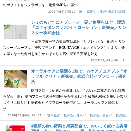
のポリメトキシフラボンを、定量NMR法に基づ……
2026年08月07日 16：49
原料
機能性表示食品制度
シミのもと*¹ にアプローチ、硬い角層をほぐし浸透
「エクイタンス ホワイトローション」新発売／サン
スター株式会社
～日本で唯一*² の美白有効成分「リノレックS」配合～ サン
スターグループは、美容ブランド「EQUITANCE（エクイタンス）」より、硬
く厚くなった角層を柔らかくほぐして高い浸透*³ 実感を叶え……
2026年08月07日 09：44
オーラルケアと腸活を1粒で。Wケアチュアブル「オ
ラフル クリア」新発売／株式会社イブフローラ研究
所
腸内フローラ研究から生まれた、400万人に愛される乳酸菌
を配合（※） 腸内フローラの研究開発から生まれた乳酸菌AD株®を用いた製品
づくりに取り組む株式会社イブフローラ研究所は、オーラルケアと腸活を
サ……
2026年08月06日 18：21
健康食品
新商品（健康）
新商品（美容）
新製品
4種類の赤い野菜と果実配合で、おいしく続ける美活