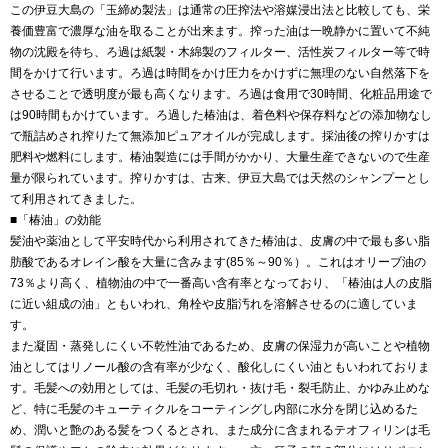
この伊豆大島の「玉締め製法」は通常の圧搾法や溶媒浸出法と比較しても、栄
養価豊富で濃厚な油を取ることが出来ます。搾った油は一晩静かに置いて不純
物の沈殿を待ち、ろ過は紙製・木綿製のフィルター、活性炭フィルター等で時
間をかけて行います。ろ過は時間をかけ圧力をかけずに無理のない自然落下を
させることで透明度が最も高くなります。ろ過は食用で30時間、化粧品用途で
は90時間もかけています。ろ過した椿油は、着色料や保存料などの添加物なし
で瓶詰めされ搾りたて無添加ピュアオイルが完成します。採油後の搾りかすは
肥料や燃料にします。椿油製造には手間がかかり、大量生産できないので生産
量が限られています。搾りかすは、古来、伊豆大島では天然のシャンプーとし
て利用されてきました。
■「椿油」の効能
髪油や薬油として平安時代から利用されてきた椿油は、皮膚の中で最も多い脂
肪酸であるオレイン酸を大量に含みます(85％～90％）。これはオリーブ油の
73％より高く、植物油の中で一番高い含有率となっており、「椿油は人の皮脂
に近い組成の油」ともいわれ、角栓や皮脂汚れを溶解させるのに適していま
す。
また凝固・蒸発しにくい不乾性油であるため、皮膚の保湿力が高いことや植物
油としてはリノール酸の含有率が少なく、酸化しにくい油ともいわれておりま
す。毛髪への効用としては、毛髪の毛切れ・抜け毛・裂毛防止、かゆみ止めな
ど、特に毛髪のキューティクルをコーティングし内部に水分を閉じ込めるた
め、潤いと艶のある髪をつくるとされ、また成分に含まれるテオフィリンは毛