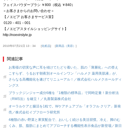
フェイスパウダーブラシ ￥800（税込 ￥840）
＜お客さまからのお問い合わせ＞
【ノエビア お客さまサービス室】
0120－401－001
【ノエビアスタイルショッピングサイト】
http://noevirstyle.jp
2010年07月21日 13：34
化粧品
新商品（美容）
関連記事
お客様の切実な声に耳を傾けてたどり着いた、肌の「薄層化」への答え
こすらず、うるおす朝夜別オールインワン「ハルメク 薬用美肌液」が、
さらなる高機能化を遂げてリニューアル！／株式会社ハルメクホールディ
ングス
ブラックジンジャー成分6種を「1種類の標準品」で同時定量！新分析法
（RMS法）を確立！／丸善製薬株式会社
オーラルケアと腸活を1粒で。Wケアチュアブル「オラフル クリア」新発
売／株式会社イブフローラ研究所
4種類の赤い野菜と果実配合で、おいしく続ける美活習慣。冷え、脚のむ
くみ、肌、脂肪にまとめてアプローチする機能性表示食品が新登場／新日