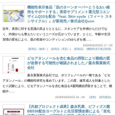
機能性表示食品「肌のターンオーバーとうるおい維
持をサポートする」美容サプリメント還元型コエン
ザイムQ10を配合『feat. Skin cycle（フィート スキ
ンサイクル）』が新発売／株式会社Quon
近年、美容に対する意識の高まりとともに、スキンケアを外側からだけでな
く、内側からも整えたいというニーズが広がっています。とくに、年齢や生活
習慣の変化により、肌の乾燥やコンディションのゆらぎを感……
2026年08月05日 17：03
新商品（健康）
新商品（美容）
新製品
機能性表示食品制度
ピセアタンノールを含む食品の摂取により睡眠の質
が改善する可能性が確認されました／森永製菓株式
会社
森永製菓株式会社では、ポリフェノールの一種である「ピセ
アタンノール」の機能性研究を進めています。この度、健常成人を対象とした
ヒト試験により、ピセアタンノールを含む食品を4週間継続摂取することで、睡
眠中……
2026年08月04日 20：09
原料
研究報告
【共創プロジェクト成果】森永乳業、ビフィズス菌
BB536配合ヨーグルトと生活習慣改善による「老化