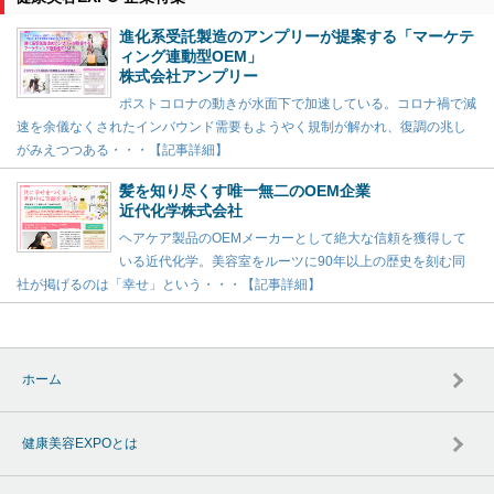
進化系受託製造のアンプリーが提案する「マーケテ
ィング連動型OEM」
株式会社アンプリー
ポストコロナの動きが水面下で加速している。コロナ禍で減
速を余儀なくされたインバウンド需要もようやく規制が解かれ、復調の兆し
がみえつつある・・・【記事詳細】
髪を知り尽くす唯一無二のOEM企業
近代化学株式会社
ヘアケア製品のOEMメーカーとして絶大な信頼を獲得して
いる近代化学。美容室をルーツに90年以上の歴史を刻む同
社が掲げるのは「幸せ」という・・・【記事詳細】
ホーム
健康美容EXPOとは