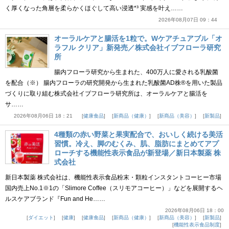
く厚くなった角層を柔らかくほぐして高い浸透*³ 実感を叶え……
2026年08月07日 09：44
オーラルケアと腸活を1粒で。Wケアチュアブル「オ
ラフル クリア」新発売／株式会社イブフローラ研究
所
腸内フローラ研究から生まれた、400万人に愛される乳酸菌
を配合（※） 腸内フローラの研究開発から生まれた乳酸菌AD株®を用いた製品
づくりに取り組む株式会社イブフローラ研究所は、オーラルケアと腸活を
サ……
2026年08月06日 18：21
健康食品
新商品（健康）
新商品（美容）
新製品
4種類の赤い野菜と果実配合で、おいしく続ける美活
習慣。冷え、脚のむくみ、肌、脂肪にまとめてアプ
ローチする機能性表示食品が新登場／新日本製薬 株
式会社
新日本製薬 株式会社は、機能性表示食品粉末・顆粒インスタントコーヒー市場
国内売上No.1※1の「Slimore Coffee（スリモアコーヒー）」などを展開するヘ
ルスケアブランド『Fun and He……
2026年08月06日 18：00
ダイエット
健康
健康食品
新商品（健康）
新商品（美容）
新製品
機能性表示食品制度