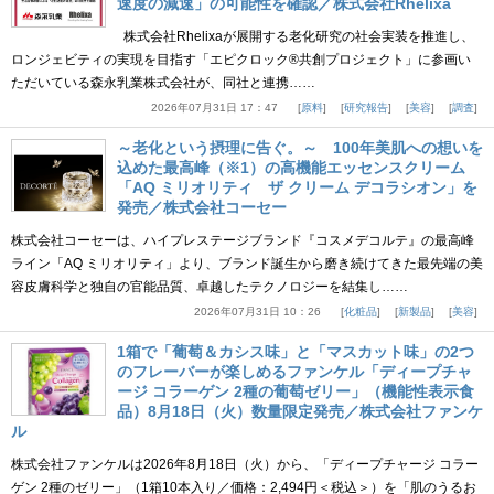
速度の減速」の可能性を確認／株式会社Rhelixa
株式会社Rhelixaが展開する老化研究の社会実装を推進し、
ロンジェビティの実現を目指す「エピクロック®共創プロジェクト」に参画い
ただいている森永乳業株式会社が、同社と連携……
2026年07月31日 17：47
原料
研究報告
美容
調査
～老化という摂理に告ぐ。～ 100年美肌への想いを
込めた最高峰（※1）の高機能エッセンスクリーム
「AQ ミリオリティ ザ クリーム デコラシオン」を
発売／株式会社コーセー
株式会社コーセーは、ハイプレステージブランド『コスメデコルテ』の最高峰
ライン「AQ ミリオリティ」より、ブランド誕生から磨き続けてきた最先端の美
容皮膚科学と独自の官能品質、卓越したテクノロジーを結集し……
2026年07月31日 10：26
化粧品
新製品
美容
1箱で「葡萄＆カシス味」と「マスカット味」の2つ
のフレーバーが楽しめるファンケル「ディープチャ
ージ コラーゲン 2種の葡萄ゼリー」（機能性表示食
品）8月18日（火）数量限定発売／株式会社ファンケ
ル
株式会社ファンケルは2026年8月18日（火）から、「ディープチャージ コラー
ゲン 2種のゼリー」（1箱10本入り／価格：2,494円＜税込＞）を「肌のうるお