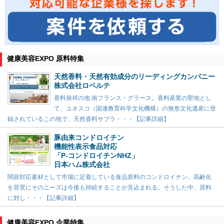
健康美容EXPO 原料特集
天然香料・天然有効成分のリーディングカンパニー
株式会社ロベルテ
香料発祥の地 南フランス・グラース。香料産業の聖地とし
て、ユネスコ（国連教育科学文化機構）の無形文化遺産に登
録されているこの地で、天然香料サプラ・・・【記事詳細】
豚由来コンドロイチン
機能性表示食品対応
「P-コンドロイチンNHZ」
日本ハム株式会社
関節対応素材として市場に定着している食品原料のコンドロイチン。高齢化
を背景にそのニーズは今後も持続することが見込まれる。そうした中、原料
に対し・・・【記事詳細】
健康美容EXPO 企業特集