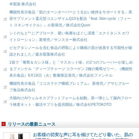
本製薬 株式会社
機能性表示食品「肌のターンオーバーとうるおい維持をサポートする」美
容サプリメント還元型コエンザイムQ10を配合『feat. Skin cycle（フィー
ト スキンサイクル）』が新発売／株式会社Quon
シミのもと*¹ にアプローチ、硬い角層をほぐし浸透「エクイタンス ホワ
イトローション」新発売／サンスター株式会社
ピセアタンノールを含む食品の摂取により睡眠の質が改善する可能性が確
認されました／森永製菓株式会社
1箱で「葡萄＆カシス味」と「マスカット味」の2つのフレーバーが楽しめ
るファンケル「ディープチャージ コラーゲン 2種の葡萄ゼリー」（機能性
表示食品）8月18日（火）数量限定発売／株式会社ファンケル
機能性表示食品『ココカラケア睡眠プレミアム』 新発売／アサヒグルー
プ食品株式会社
犬猫向けAIウェルネスプラットフォームを始動。第一弾として腸内フロー
ラ検査キット・腸活サプリを提供開始／株式会社PETOKOTO
リリースの最新ニュース
お客様の切実な声に耳を傾けてたどり着いた、肌の