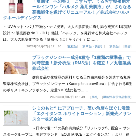
「薄層化」への答え こすらず、うるおす朝夜別オ
ールインワン「ハルメク 薬用美肌液」が、さらなる
高機能化を遂げてリニューアル！／株式会社ハルメ
クホールディングス
～ UVカット・バリア強化・ナノ浸透。大人の肌変化に寄り添う充実の1本完結
設計 〜 販売部数No.1（※1）雑誌『ハルメク』を発行する株式会社ハルメク
は、大人の肌変化である「薄層化（はくそうか）」に……
2026年08月07日 17：36
化粧品
新商品（美容）
新製品
美容
ブラックジンジャー成分6種を「1種類の標準品」で
同時定量！新分析法（RMS法）を確立！／丸善製薬
株式会社
健康食品や化粧品の原料となる天然由来成分を製造する丸善
製薬株式会社は、ブラックジンジャー（Kaempferia parviflora）に含まれる6種
のポリメトキシフラボンを、定量NMR法に基づ……
2026年08月07日 16：49
原料
機能性表示食品制度
シミのもと*¹ にアプローチ、硬い角層をほぐし浸透
「エクイタンス ホワイトローション」新発売／サン
スター株式会社
～日本で唯一*² の美白有効成分「リノレックS」配合～ サン
スターグループは、美容ブランド「EQUITANCE（エクイタンス）」より、硬