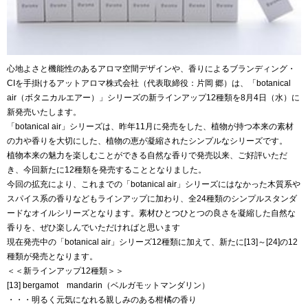
心地よさと機能性のあるアロマ空間デザインや、香りによるブランディング・
CIを手掛けるアットアロマ株式会社（代表取締役：片岡 郷）は、「botanical
air（ボタニカルエアー）」シリーズの新ラインアップ12種類を8月4日（水）に
新発売いたします。
「botanical air」シリーズは、昨年11月に発売をした、植物が持つ本来の素材
の力や香りを大切にした、植物の恵が凝縮されたシンプルなシリーズです。
植物本来の魅力を楽しむことができる自然な香りで発売以来、ご好評いただ
き、今回新たに12種類を発売することとなりました。
今回の拡充により、これまでの「botanical air」シリーズにはなかった木質系や
スパイス系の香りなどもラインアップに加わり、全24種類のシンプルスタンダ
ードなオイルシリーズとなります。素材ひとつひとつの良さを凝縮した自然な
香りを、ぜひ楽しんでいただければと思います
現在発売中の「botanical air」シリーズ12種類に加えて、新たに[13]～[24]の12
種類が発売となります。
＜＜新ラインアップ12種類＞＞
[13] bergamot mandarin（ベルガモットマンダリン）
・・・明るく元気になれる親しみのある柑橘の香り