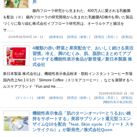
所
腸内フローラ研究から生まれた、400万人に愛される乳酸菌
を配合（※） 腸内フローラの研究開発から生まれた乳酸菌AD株®を用いた製品
づくりに取り組む株式会社イブフローラ研究所は、オーラルケアと腸活を
サ……
2026年08月06日 18：21
健康食品
新商品（健康）
新商品（美容）
新製品
4種類の赤い野菜と果実配合で、おいしく続ける美活
習慣。冷え、脚のむくみ、肌、脂肪にまとめてアプ
ローチする機能性表示食品が新登場／新日本製薬 株
式会社
新日本製薬 株式会社は、機能性表示食品粉末・顆粒インスタントコーヒー市場
国内売上No.1※1の「Slimore Coffee（スリモアコーヒー）」などを展開するヘ
ルスケアブランド『Fun and He……
2026年08月06日 18：00
ダイエット
健康
健康食品
新商品（健康）
新商品（美容）
新製品
機能性表示食品制度
機能性表示食品「肌のターンオーバーとうるおい維
持をサポートする」美容サプリメント還元型コエン
ザイムQ10を配合『feat. Skin cycle（フィート スキ
ンサイクル）』が新発売／株式会社Quon