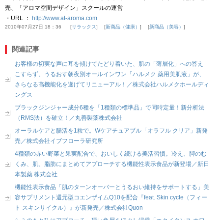
売、「アロマ空間デザイン」スクールの運営
・URL ：
http://www.at-aroma.com
2010年07月27日 18：36
リラックス
新商品（健康）
新商品（美容）
関連記事
お客様の切実な声に耳を傾けてたどり着いた、肌の「薄層化」への答え
こすらず、うるおす朝夜別オールインワン「ハルメク 薬用美肌液」が、
さらなる高機能化を遂げてリニューアル！／株式会社ハルメクホールディ
ングス
ブラックジンジャー成分6種を「1種類の標準品」で同時定量！新分析法
（RMS法）を確立！／丸善製薬株式会社
オーラルケアと腸活を1粒で。Wケアチュアブル「オラフル クリア」新発
売／株式会社イブフローラ研究所
4種類の赤い野菜と果実配合で、おいしく続ける美活習慣。冷え、脚のむ
くみ、肌、脂肪にまとめてアプローチする機能性表示食品が新登場／新日
本製薬 株式会社
機能性表示食品「肌のターンオーバーとうるおい維持をサポートする」美
容サプリメント還元型コエンザイムQ10を配合『feat. Skin cycle（フィー
ト スキンサイクル）』が新発売／株式会社Quon