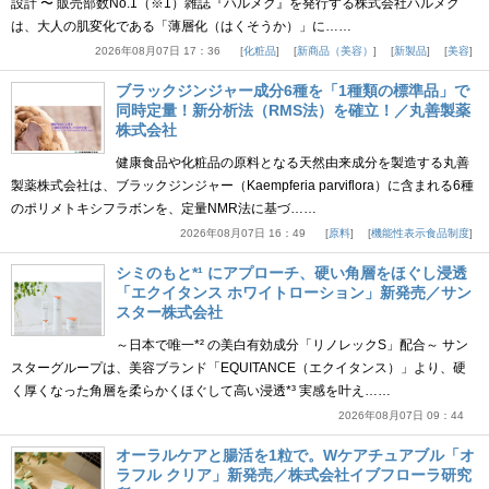
設計 〜 販売部数No.1（※1）雑誌『ハルメク』を発行する株式会社ハルメク
は、大人の肌変化である「薄層化（はくそうか）」に……
2026年08月07日 17：36
化粧品
新商品（美容）
新製品
美容
ブラックジンジャー成分6種を「1種類の標準品」で
同時定量！新分析法（RMS法）を確立！／丸善製薬
株式会社
健康食品や化粧品の原料となる天然由来成分を製造する丸善
製薬株式会社は、ブラックジンジャー（Kaempferia parviflora）に含まれる6種
のポリメトキシフラボンを、定量NMR法に基づ……
2026年08月07日 16：49
原料
機能性表示食品制度
シミのもと*¹ にアプローチ、硬い角層をほぐし浸透
「エクイタンス ホワイトローション」新発売／サン
スター株式会社
～日本で唯一*² の美白有効成分「リノレックS」配合～ サン
スターグループは、美容ブランド「EQUITANCE（エクイタンス）」より、硬
く厚くなった角層を柔らかくほぐして高い浸透*³ 実感を叶え……
2026年08月07日 09：44
オーラルケアと腸活を1粒で。Wケアチュアブル「オ
ラフル クリア」新発売／株式会社イブフローラ研究