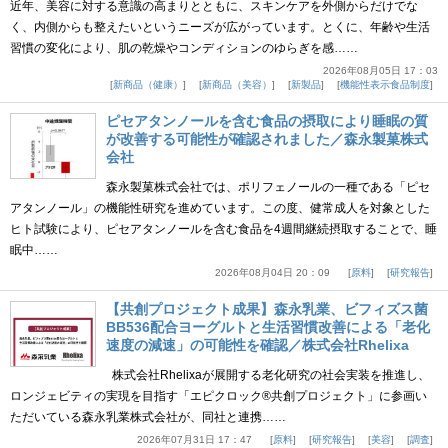
近年、美容に対する意識の高まりとともに、スキンケアを外側からだけでな
く、内側からも整えたいというニーズが広がっています。とくに、年齢や生活
習慣の変化により、肌の乾燥やコンディションのゆらぎを感……
2026年08月05日 17：03
新商品（健康）
新商品（美容）
新製品
機能性表示食品制度
ピセアタンノールを含む食品の摂取により睡眠の質
が改善する可能性が確認されました／森永製菓株式
会社
森永製菓株式会社では、ポリフェノールの一種である「ピセ
アタンノール」の機能性研究を進めています。この度、健常成人を対象とした
ヒト試験により、ピセアタンノールを含む食品を4週間継続摂取することで、睡
眠中……
2026年08月04日 20：09
原料
研究報告
【共創プロジェクト成果】森永乳業、ビフィズス菌
BB536配合ヨーグルトと生活習慣改善による「老化
速度の減速」の可能性を確認／株式会社Rhelixa
株式会社Rhelixaが展開する老化研究の社会実装を推進し、
ロンジェビティの実現を目指す「エピクロック®共創プロジェクト」に参画い
ただいている森永乳業株式会社が、同社と連携……
2026年07月31日 17：47
原料
研究報告
美容
調査