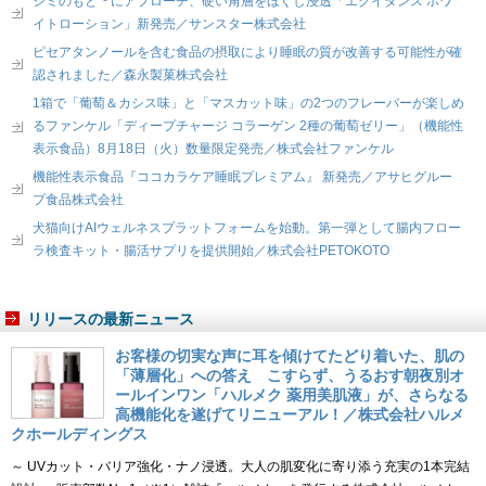
シミのもと*¹ にアプローチ、硬い角層をほぐし浸透「エクイタンス ホワ
イトローション」新発売／サンスター株式会社
ピセアタンノールを含む食品の摂取により睡眠の質が改善する可能性が確
認されました／森永製菓株式会社
1箱で「葡萄＆カシス味」と「マスカット味」の2つのフレーバーが楽しめ
るファンケル「ディープチャージ コラーゲン 2種の葡萄ゼリー」（機能性
表示食品）8月18日（火）数量限定発売／株式会社ファンケル
機能性表示食品『ココカラケア睡眠プレミアム』 新発売／アサヒグルー
プ食品株式会社
犬猫向けAIウェルネスプラットフォームを始動。第一弾として腸内フロー
ラ検査キット・腸活サプリを提供開始／株式会社PETOKOTO
リリースの最新ニュース
お客様の切実な声に耳を傾けてたどり着いた、肌の
「薄層化」への答え こすらず、うるおす朝夜別オ
ールインワン「ハルメク 薬用美肌液」が、さらなる
高機能化を遂げてリニューアル！／株式会社ハルメ
クホールディングス
～ UVカット・バリア強化・ナノ浸透。大人の肌変化に寄り添う充実の1本完結