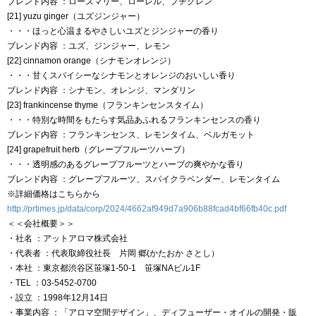
ブレンド内容
：ローズマリー、ローレル、プチグレン
[21] yuzu ginger（ユズジンジャー）
・・・ほっと心温まるやさしいユズとジンジャーの香り
ブレンド内容
：ユズ、ジンジャー、レモン
[22] cinnamon orange（シナモンオレンジ）
・・・甘くスパイシーなシナモンとオレンジのおいしい香り
ブレンド内容
：シナモン、オレンジ、マンダリン
[23] frankincense thyme（フランキンセンスタイム）
・・・特別な時間をもたらす気品あふれるフランキンセンスの香り
ブレンド内容
：フランキンセンス、レモンタイム、ベルガモット
[24] grapefruit herb（グレープフルーツハーブ）
・・・透明感のあるグレープフルーツとハーブの爽やかな香り
ブレンド内容
：グレープフルーツ、スパイクラベンダー、レモンタイム
※詳細価格はこちらから
http://prtimes.jp/data/corp/2024/4662af949d7a906b88fcad4bf66fb40c.pdf
＜＜会社概要＞＞
・社名 ：アットアロマ株式会社
・代表者 ：代表取締役社長 片岡 郷(かたおか さとし）
・本社 ：東京都渋谷区笹塚1-50-1 笹塚NAビル1F
・TEL ：03-5452-0700
・設立 ：1998年12月14日
・事業内容 ：「アロマ空間デザイン」、ディフューザー・オイルの開発・販