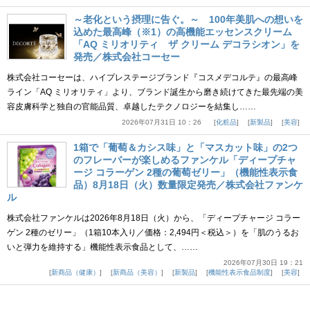
～老化という摂理に告ぐ。～ 100年美肌への想いを
込めた最高峰（※1）の高機能エッセンスクリーム
「AQ ミリオリティ ザ クリーム デコラシオン」を
発売／株式会社コーセー
株式会社コーセーは、ハイプレステージブランド『コスメデコルテ』の最高峰
ライン「AQ ミリオリティ」より、ブランド誕生から磨き続けてきた最先端の美
容皮膚科学と独自の官能品質、卓越したテクノロジーを結集し……
2026年07月31日 10：26
化粧品
新製品
美容
1箱で「葡萄＆カシス味」と「マスカット味」の2つ
のフレーバーが楽しめるファンケル「ディープチャ
ージ コラーゲン 2種の葡萄ゼリー」（機能性表示食
品）8月18日（火）数量限定発売／株式会社ファンケ
ル
株式会社ファンケルは2026年8月18日（火）から、「ディープチャージ コラー
ゲン 2種のゼリー」（1箱10本入り／価格：2,494円＜税込＞）を「肌のうるお
いと弾力を維持する」機能性表示食品として、……
2026年07月30日 19：21
新商品（健康）
新商品（美容）
新製品
機能性表示食品制度
美容