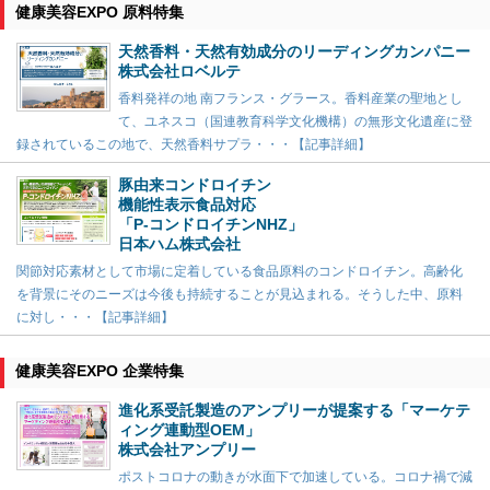
健康美容EXPO 原料特集
天然香料・天然有効成分のリーディングカンパニー
株式会社ロベルテ
香料発祥の地 南フランス・グラース。香料産業の聖地とし
て、ユネスコ（国連教育科学文化機構）の無形文化遺産に登
録されているこの地で、天然香料サプラ・・・【記事詳細】
豚由来コンドロイチン
機能性表示食品対応
「P-コンドロイチンNHZ」
日本ハム株式会社
関節対応素材として市場に定着している食品原料のコンドロイチン。高齢化
を背景にそのニーズは今後も持続することが見込まれる。そうした中、原料
に対し・・・【記事詳細】
健康美容EXPO 企業特集
進化系受託製造のアンプリーが提案する「マーケテ
ィング連動型OEM」
株式会社アンプリー
ポストコロナの動きが水面下で加速している。コロナ禍で減