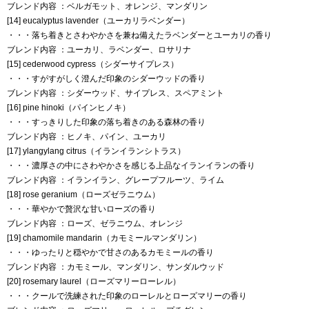
ブレンド内容
：ベルガモット、オレンジ、マンダリン
[14] eucalyptus lavender（ユーカリラベンダー）
・・・落ち着きとさわやかさを兼ね備えたラベンダーとユーカリの香り
ブレンド内容
：ユーカリ、ラベンダー、ロサリナ
[15] cederwood cypress（シダーサイプレス）
・・・すがすがしく澄んだ印象のシダーウッドの香り
ブレンド内容
：シダーウッド、サイプレス、スペアミント
[16] pine hinoki（パインヒノキ）
・・・すっきりした印象の落ち着きのある森林の香り
ブレンド内容
：ヒノキ、パイン、ユーカリ
[17] ylangylang citrus（イランイランシトラス）
・・・濃厚さの中にさわやかさを感じる上品なイランイランの香り
ブレンド内容
：イランイラン、グレープフルーツ、ライム
[18] rose geranium（ローズゼラニウム）
・・・華やかで贅沢な甘いローズの香り
ブレンド内容
：ローズ、ゼラニウム、オレンジ
[19] chamomile mandarin（カモミールマンダリン）
・・・ゆったりと穏やかで甘さのあるカモミールの香り
ブレンド内容
：カモミール、マンダリン、サンダルウッド
[20] rosemary laurel（ローズマリーローレル）
・・・クールで洗練された印象のローレルとローズマリーの香り