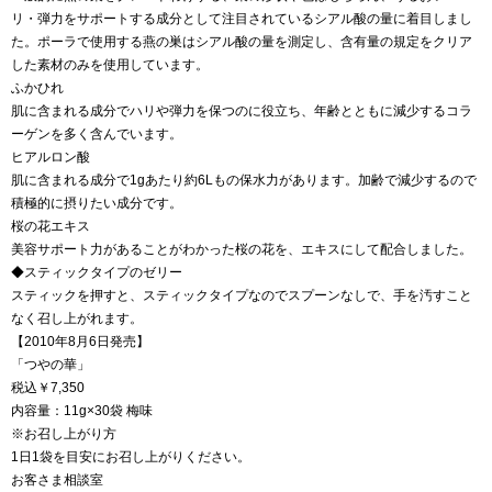
リ・弾力をサポートする成分として注目されているシアル酸の量に着目しまし
た。ポーラで使用する燕の巣はシアル酸の量を測定し、含有量の規定をクリア
した素材のみを使用しています。
ふかひれ
肌に含まれる成分でハリや弾力を保つのに役立ち、年齢とともに減少するコラ
ーゲンを多く含んでいます。
ヒアルロン酸
肌に含まれる成分で1gあたり約6Lもの保水力があります。加齢で減少するので
積極的に摂りたい成分です。
桜の花エキス
美容サポート力があることがわかった桜の花を、エキスにして配合しました。
◆スティックタイプのゼリー
スティックを押すと、スティックタイプなのでスプーンなしで、手を汚すこと
なく召し上がれます。
【2010年8月6日発売】
「つやの華」
税込￥7,350
内容量：11g×30袋 梅味
※お召し上がり方
1日1袋を目安にお召し上がりください。
お客さま相談室