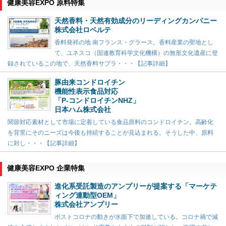
健康美容EXPO 原料特集
天然香料・天然有効成分のリーディングカンパニー
株式会社ロベルテ
香料発祥の地 南フランス・グラース。香料産業の聖地とし
て、ユネスコ（国連教育科学文化機構）の無形文化遺産に登
録されているこの地で、天然香料サプラ・・・【記事詳細】
豚由来コンドロイチン
機能性表示食品対応
「P-コンドロイチンNHZ」
日本ハム株式会社
関節対応素材として市場に定着している食品原料のコンドロイチン。高齢化
を背景にそのニーズは今後も持続することが見込まれる。そうした中、原料
に対し・・・【記事詳細】
健康美容EXPO 企業特集
進化系受託製造のアンプリーが提案する「マーケテ
ィング連動型OEM」
株式会社アンプリー
ポストコロナの動きが水面下で加速している。コロナ禍で減