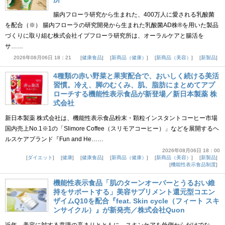
腸内フローラ研究から生まれた、400万人に愛される乳酸菌
を配合（※） 腸内フローラの研究開発から生まれた乳酸菌AD株®を用いた製品
づくりに取り組む株式会社イブフローラ研究所は、オーラルケアと腸活を
サ……
2026年08月06日 18：21
健康食品
新商品（健康）
新商品（美容）
新製品
4種類の赤い野菜と果実配合で、おいしく続ける美活
習慣。冷え、脚のむくみ、肌、脂肪にまとめてアプ
ローチする機能性表示食品が新登場／新日本製薬 株
式会社
新日本製薬 株式会社は、機能性表示食品粉末・顆粒インスタントコーヒー市場
国内売上No.1※1の「Slimore Coffee（スリモアコーヒー）」などを展開するヘ
ルスケアブランド『Fun and He……
2026年08月06日 18：00
ダイエット
健康
健康食品
新商品（健康）
新商品（美容）
新製品
機能性表示食品制度
機能性表示食品「肌のターンオーバーとうるおい維
持をサポートする」美容サプリメント還元型コエン
ザイムQ10を配合『feat. Skin cycle（フィート スキ
ンサイクル）』が新発売／株式会社Quon