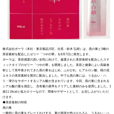
株式会社ポーラ（本社：東京都品川区、社長：鈴木 弘樹）は、燕の巣と3種の
美容素材を配合したゼリー「つやの華」を8月7日に発売します。
ポーラは、美容感度の高い女性に向けて、厳選された美容食材を配合したステ
ィックタイプのゼリー「つやの華」を開発しました。美容と健康によい高級食
材として長年食されてきた燕の巣をはじめ、ふかひれ、ヒアルロン酸、桜の花
エキスの美容素材を贅沢に配合しました。中でも燕の巣には、うるおい・ハ
リ・弾力をサポートするシアル酸が含まれています。今回、燕の巣に含まれる
シアル酸の量を測定し、含有量の基準をクリアした素材のみを使用しました。1
袋11.2kcalと低カロリーなので、間食やデザートとして、お召し上がりいただ
けます。
◆美容食材の特長
燕の巣
一般的に燕の巣をグレードわけする、巣の形状や色はもちろん、うるおい・ハ