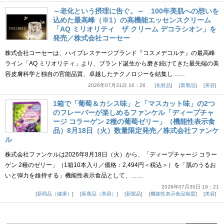
～老化という摂理に告ぐ。～ 100年美肌への想いを
込めた最高峰（※1）の高機能エッセンスクリーム
「AQ ミリオリティ ザ クリーム デコラシオン」を
発売／株式会社コーセー
株式会社コーセーは、ハイプレステージブランド『コスメデコルテ』の最高峰
ライン「AQ ミリオリティ」より、ブランド誕生から磨き続けてきた最先端の美
容皮膚科学と独自の官能品質、卓越したテクノロジーを結集し……
2026年07月31日 10：26
化粧品
新製品
美容
1箱で「葡萄＆カシス味」と「マスカット味」の2つ
のフレーバーが楽しめるファンケル「ディープチャ
ージ コラーゲン 2種の葡萄ゼリー」（機能性表示食
品）8月18日（火）数量限定発売／株式会社ファンケ
ル
株式会社ファンケルは2026年8月18日（火）から、「ディープチャージ コラー
ゲン 2種のゼリー」（1箱10本入り／価格：2,494円＜税込＞）を「肌のうるお
いと弾力を維持する」機能性表示食品として、……
2026年07月30日 19：21
新商品（健康）
新商品（美容）
新製品
機能性表示食品制度
美容