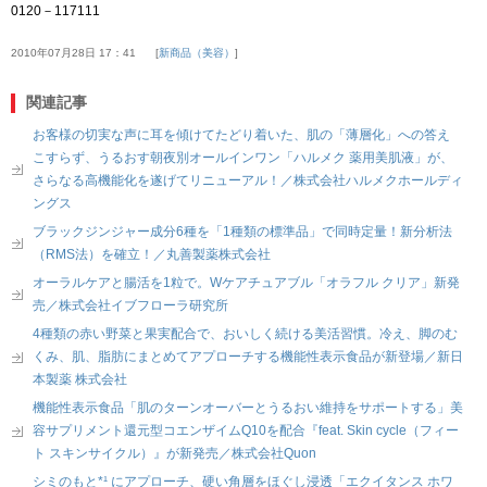
0120－117111
2010年07月28日 17：41
新商品（美容）
関連記事
お客様の切実な声に耳を傾けてたどり着いた、肌の「薄層化」への答え
こすらず、うるおす朝夜別オールインワン「ハルメク 薬用美肌液」が、
さらなる高機能化を遂げてリニューアル！／株式会社ハルメクホールディ
ングス
ブラックジンジャー成分6種を「1種類の標準品」で同時定量！新分析法
（RMS法）を確立！／丸善製薬株式会社
オーラルケアと腸活を1粒で。Wケアチュアブル「オラフル クリア」新発
売／株式会社イブフローラ研究所
4種類の赤い野菜と果実配合で、おいしく続ける美活習慣。冷え、脚のむ
くみ、肌、脂肪にまとめてアプローチする機能性表示食品が新登場／新日
本製薬 株式会社
機能性表示食品「肌のターンオーバーとうるおい維持をサポートする」美
容サプリメント還元型コエンザイムQ10を配合『feat. Skin cycle（フィー
ト スキンサイクル）』が新発売／株式会社Quon
シミのもと*¹ にアプローチ、硬い角層をほぐし浸透「エクイタンス ホワ