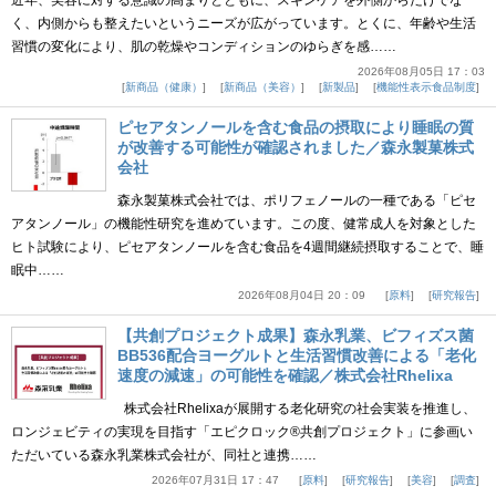
近年、美容に対する意識の高まりとともに、スキンケアを外側からだけでな
く、内側からも整えたいというニーズが広がっています。とくに、年齢や生活
習慣の変化により、肌の乾燥やコンディションのゆらぎを感……
2026年08月05日 17：03
新商品（健康）
新商品（美容）
新製品
機能性表示食品制度
ピセアタンノールを含む食品の摂取により睡眠の質
が改善する可能性が確認されました／森永製菓株式
会社
森永製菓株式会社では、ポリフェノールの一種である「ピセ
アタンノール」の機能性研究を進めています。この度、健常成人を対象とした
ヒト試験により、ピセアタンノールを含む食品を4週間継続摂取することで、睡
眠中……
2026年08月04日 20：09
原料
研究報告
【共創プロジェクト成果】森永乳業、ビフィズス菌
BB536配合ヨーグルトと生活習慣改善による「老化
速度の減速」の可能性を確認／株式会社Rhelixa
株式会社Rhelixaが展開する老化研究の社会実装を推進し、
ロンジェビティの実現を目指す「エピクロック®共創プロジェクト」に参画い
ただいている森永乳業株式会社が、同社と連携……
2026年07月31日 17：47
原料
研究報告
美容
調査