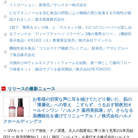
イトローション」新発売／サンスター株式会社
ピセアタンノールを含む食品の摂取により睡眠の質が改善する可能性が確
認されました／森永製菓株式会社
1箱で「葡萄＆カシス味」と「マスカット味」の2つのフレーバーが楽しめ
るファンケル「ディープチャージ コラーゲン 2種の葡萄ゼリー」（機能性
表示食品）8月18日（火）数量限定発売／株式会社ファンケル
機能性表示食品『ココカラケア睡眠プレミアム』 新発売／アサヒグルー
プ食品株式会社
犬猫向けAIウェルネスプラットフォームを始動。第一弾として腸内フロー
ラ検査キット・腸活サプリを提供開始／株式会社PETOKOTO
リリースの最新ニュース
お客様の切実な声に耳を傾けてたどり着いた、肌の
「薄層化」への答え こすらず、うるおす朝夜別オ
ールインワン「ハルメク 薬用美肌液」が、さらなる
高機能化を遂げてリニューアル！／株式会社ハルメ
クホールディングス
～ UVカット・バリア強化・ナノ浸透。大人の肌変化に寄り添う充実の1本完結
設計 〜 販売部数No.1（※1）雑誌『ハルメク』を発行する株式会社ハルメク