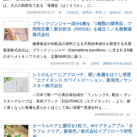
は、大人の肌変化である「薄層化（はくそうか）」に……
2026年08月07日 17：36
化粧品
新商品（美容）
新製品
美容
ブラックジンジャー成分6種を「1種類の標準品」で
同時定量！新分析法（RMS法）を確立！／丸善製薬
株式会社
健康食品や化粧品の原料となる天然由来成分を製造する丸善
製薬株式会社は、ブラックジンジャー（Kaempferia parviflora）に含まれる6種
のポリメトキシフラボンを、定量NMR法に基づ……
2026年08月07日 16：49
原料
機能性表示食品制度
シミのもと*¹ にアプローチ、硬い角層をほぐし浸透
「エクイタンス ホワイトローション」新発売／サン
スター株式会社
～日本で唯一*² の美白有効成分「リノレックS」配合～ サン
スターグループは、美容ブランド「EQUITANCE（エクイタンス）」より、硬
く厚くなった角層を柔らかくほぐして高い浸透*³ 実感を叶え……
2026年08月07日 09：44
オーラルケアと腸活を1粒で。Wケアチュアブル「オ
ラフル クリア」新発売／株式会社イブフローラ研究
所