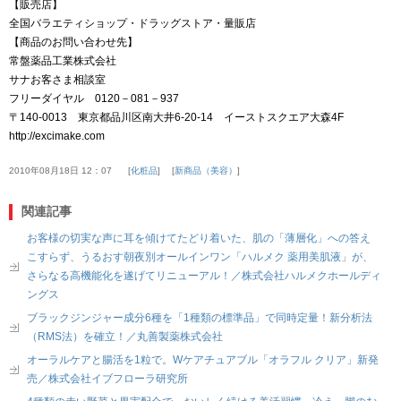
【販売店】
全国バラエティショップ・ドラッグストア・量販店
【商品のお問い合わせ先】
常盤薬品工業株式会社
サナお客さま相談室
フリーダイヤル 0120－081－937
〒140-0013 東京都品川区南大井6-20-14 イーストスクエア大森4F
http://excimake.com
2010年08月18日 12：07
化粧品
新商品（美容）
関連記事
お客様の切実な声に耳を傾けてたどり着いた、肌の「薄層化」への答え
こすらず、うるおす朝夜別オールインワン「ハルメク 薬用美肌液」が、
さらなる高機能化を遂げてリニューアル！／株式会社ハルメクホールディ
ングス
ブラックジンジャー成分6種を「1種類の標準品」で同時定量！新分析法
（RMS法）を確立！／丸善製薬株式会社
オーラルケアと腸活を1粒で。Wケアチュアブル「オラフル クリア」新発
売／株式会社イブフローラ研究所