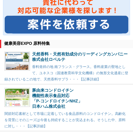
健康美容EXPO 原料特集
天然香料・天然有効成分のリーディングカンパニー
株式会社ロベルテ
香料発祥の地 南フランス・グラース。香料産業の聖地とし
て、ユネスコ（国連教育科学文化機構）の無形文化遺産に登
録されているこの地で、天然香料サプラ・・・【記事詳細】
豚由来コンドロイチン
機能性表示食品対応
「P-コンドロイチンNHZ」
日本ハム株式会社
関節対応素材として市場に定着している食品原料のコンドロイチン。高齢化
を背景にそのニーズは今後も持続することが見込まれる。そうした中、原料
に対し・・・【記事詳細】