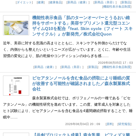
ダイエット
健康
健康食品
新商品（健康）
新商品（美容）
新製品
機能性表示食品制度
機能性表示食品「肌のターンオーバーとうるおい維
持をサポートする」美容サプリメント還元型コエン
ザイムQ10を配合『feat. Skin cycle（フィート スキ
ンサイクル）』が新発売／株式会社Quon
近年、美容に対する意識の高まりとともに、スキンケアを外側からだけでな
く、内側からも整えたいというニーズが広がっています。とくに、年齢や生活
習慣の変化により、肌の乾燥やコンディションのゆらぎを感……
2026年08月05日 17：03
新商品（健康）
新商品（美容）
新製品
機能性表示食品制度
ピセアタンノールを含む食品の摂取により睡眠の質
が改善する可能性が確認されました／森永製菓株式
会社
森永製菓株式会社では、ポリフェノールの一種である「ピセ
アタンノール」の機能性研究を進めています。この度、健常成人を対象とした
ヒト試験により、ピセアタンノールを含む食品を4週間継続摂取することで、睡
眠中……
2026年08月04日 20：09
原料
研究報告
【共創プロジェクト成果】森永乳業、ビフィズス菌