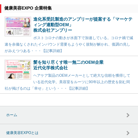
健康美容EXPO 企業特集
進化系受託製造のアンプリーが提案する「マーケテ
ィング連動型OEM」
株式会社アンプリー
ポストコロナの動きが水面下で加速している。コロナ禍で減
速を余儀なくされたインバウンド需要もようやく規制が解かれ、復調の兆し
がみえつつある・・・【記事詳細】
髪を知り尽くす唯一無二のOEM企業
近代化学株式会社
ヘアケア製品のOEMメーカーとして絶大な信頼を獲得して
いる近代化学。美容室をルーツに90年以上の歴史を刻む同
社が掲げるのは「幸せ」という・・・【記事詳細】
ホーム
健康美容EXPOとは