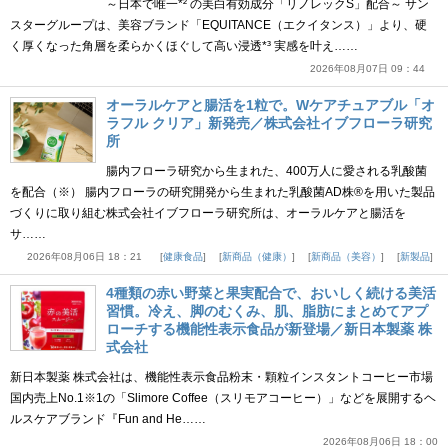
～日本で唯一*² の美白有効成分「リノレックS」配合～ サン
スターグループは、美容ブランド「EQUITANCE（エクイタンス）」より、硬
く厚くなった角層を柔らかくほぐして高い浸透*³ 実感を叶え……
2026年08月07日 09：44
オーラルケアと腸活を1粒で。Wケアチュアブル「オ
ラフル クリア」新発売／株式会社イブフローラ研究
所
腸内フローラ研究から生まれた、400万人に愛される乳酸菌
を配合（※） 腸内フローラの研究開発から生まれた乳酸菌AD株®を用いた製品
づくりに取り組む株式会社イブフローラ研究所は、オーラルケアと腸活を
サ……
2026年08月06日 18：21
健康食品
新商品（健康）
新商品（美容）
新製品
4種類の赤い野菜と果実配合で、おいしく続ける美活
習慣。冷え、脚のむくみ、肌、脂肪にまとめてアプ
ローチする機能性表示食品が新登場／新日本製薬 株
式会社
新日本製薬 株式会社は、機能性表示食品粉末・顆粒インスタントコーヒー市場
国内売上No.1※1の「Slimore Coffee（スリモアコーヒー）」などを展開するヘ
ルスケアブランド『Fun and He……
2026年08月06日 18：00