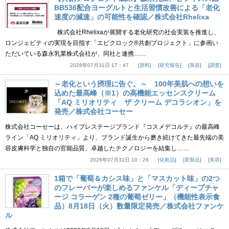
BB536配合ヨーグルトと生活習慣改善による「老化
速度の減速」の可能性を確認／株式会社Rhelixa
株式会社Rhelixaが展開する老化研究の社会実装を推進し、
ロンジェビティの実現を目指す「エピクロック®共創プロジェクト」に参画い
ただいている森永乳業株式会社が、同社と連携……
2026年07月31日 17：47
原料
研究報告
美容
調査
～老化という摂理に告ぐ。～ 100年美肌への想いを
込めた最高峰（※1）の高機能エッセンスクリーム
「AQ ミリオリティ ザ クリーム デコラシオン」を
発売／株式会社コーセー
株式会社コーセーは、ハイプレステージブランド『コスメデコルテ』の最高峰
ライン「AQ ミリオリティ」より、ブランド誕生から磨き続けてきた最先端の美
容皮膚科学と独自の官能品質、卓越したテクノロジーを結集し……
2026年07月31日 10：26
化粧品
新製品
美容
1箱で「葡萄＆カシス味」と「マスカット味」の2つ
のフレーバーが楽しめるファンケル「ディープチャ
ージ コラーゲン 2種の葡萄ゼリー」（機能性表示食
品）8月18日（火）数量限定発売／株式会社ファンケ
ル