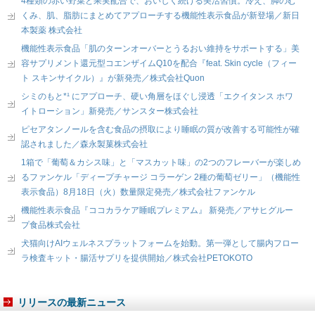
4種類の赤い野菜と果実配合で、おいしく続ける美活習慣。冷え、脚のむ
くみ、肌、脂肪にまとめてアプローチする機能性表示食品が新登場／新日
本製薬 株式会社
機能性表示食品「肌のターンオーバーとうるおい維持をサポートする」美
容サプリメント還元型コエンザイムQ10を配合『feat. Skin cycle（フィー
ト スキンサイクル）』が新発売／株式会社Quon
シミのもと*¹ にアプローチ、硬い角層をほぐし浸透「エクイタンス ホワ
イトローション」新発売／サンスター株式会社
ピセアタンノールを含む食品の摂取により睡眠の質が改善する可能性が確
認されました／森永製菓株式会社
1箱で「葡萄＆カシス味」と「マスカット味」の2つのフレーバーが楽しめ
るファンケル「ディープチャージ コラーゲン 2種の葡萄ゼリー」（機能性
表示食品）8月18日（火）数量限定発売／株式会社ファンケル
機能性表示食品『ココカラケア睡眠プレミアム』 新発売／アサヒグルー
プ食品株式会社
犬猫向けAIウェルネスプラットフォームを始動。第一弾として腸内フロー
ラ検査キット・腸活サプリを提供開始／株式会社PETOKOTO
リリースの最新ニュース