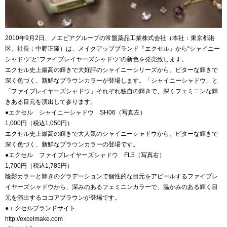
2010年9月2日、ノエビアグループの常盤薬品工業株式会社（本社：東京都港
区、社長：中野正隆）は、メイクアップブランド『エクセル』から“シャイニー
シャドウ”と“ファイブレイヤーズシャドウ”の新色を発売致します。
エクセル史上最高の輝きで大好評のシャイニーシリーズから、ビターな輝きで
深く色づく、新鮮なブラウンカラーが登場します。「シャイニーシャドウ」と
「ファイブレイヤーズシャドウ」それぞれ独自の輝きで、深くフェミニンな輝
きある目元を演出して参ります。
●エクセル シャイニーシャドウ SH06（写真左）
1,000円（税込1,050円）
エクセル史上最高の輝きで大人気のシャイニーシャドウから、ビターな輝きで
深く色づく、新鮮なブラウンカラーの登場です。
●エクセル ファイブレイヤーズシャドウ FL5（写真右）
1,700円（税込1,785円）
陰影カラーと輝きのグラデーションで個性的な目元をアピールするファイブレ
イヤーズシャドウから、深みのあるフェミニンカラーで、温かみのある輝く目
元を演出するココアブラウンが登場です。
●エクセルブランドサイト
http://excelmake.com