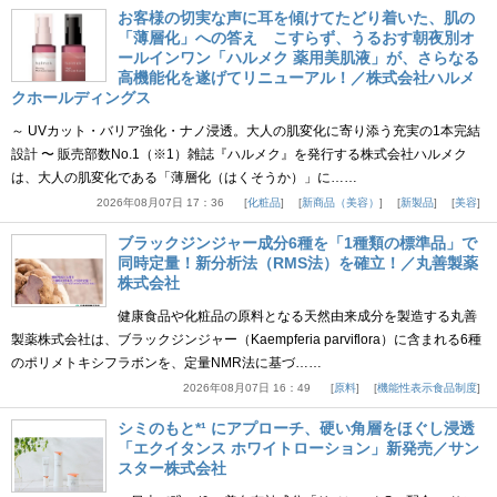
お客様の切実な声に耳を傾けてたどり着いた、肌の
「薄層化」への答え こすらず、うるおす朝夜別オ
ールインワン「ハルメク 薬用美肌液」が、さらなる
高機能化を遂げてリニューアル！／株式会社ハルメ
クホールディングス
～ UVカット・バリア強化・ナノ浸透。大人の肌変化に寄り添う充実の1本完結
設計 〜 販売部数No.1（※1）雑誌『ハルメク』を発行する株式会社ハルメク
は、大人の肌変化である「薄層化（はくそうか）」に……
2026年08月07日 17：36
化粧品
新商品（美容）
新製品
美容
ブラックジンジャー成分6種を「1種類の標準品」で
同時定量！新分析法（RMS法）を確立！／丸善製薬
株式会社
健康食品や化粧品の原料となる天然由来成分を製造する丸善
製薬株式会社は、ブラックジンジャー（Kaempferia parviflora）に含まれる6種
のポリメトキシフラボンを、定量NMR法に基づ……
2026年08月07日 16：49
原料
機能性表示食品制度
シミのもと*¹ にアプローチ、硬い角層をほぐし浸透
「エクイタンス ホワイトローション」新発売／サン
スター株式会社