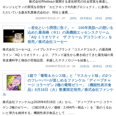
株式会社Rhelixaが展開する老化研究の社会実装を推進し、
ロンジェビティの実現を目指す「エピクロック®共創プロジェクト」に参画い
ただいている森永乳業株式会社が、同社と連携……
2026年07月31日 17：47
原料
研究報告
美容
調査
～老化という摂理に告ぐ。～ 100年美肌への想いを
込めた最高峰（※1）の高機能エッセンスクリーム
「AQ ミリオリティ ザ クリーム デコラシオン」を
発売／株式会社コーセー
株式会社コーセーは、ハイプレステージブランド『コスメデコルテ』の最高峰
ライン「AQ ミリオリティ」より、ブランド誕生から磨き続けてきた最先端の美
容皮膚科学と独自の官能品質、卓越したテクノロジーを結集し……
2026年07月31日 10：26
化粧品
新製品
美容
1箱で「葡萄＆カシス味」と「マスカット味」の2つ
のフレーバーが楽しめるファンケル「ディープチャ
ージ コラーゲン 2種の葡萄ゼリー」（機能性表示食
品）8月18日（火）数量限定発売／株式会社ファンケ
ル
株式会社ファンケルは2026年8月18日（火）から、「ディープチャージ コラー
ゲン 2種のゼリー」（1箱10本入り／価格：2,494円＜税込＞）を「肌のうるお
いと弾力を維持する」機能性表示食品として、……