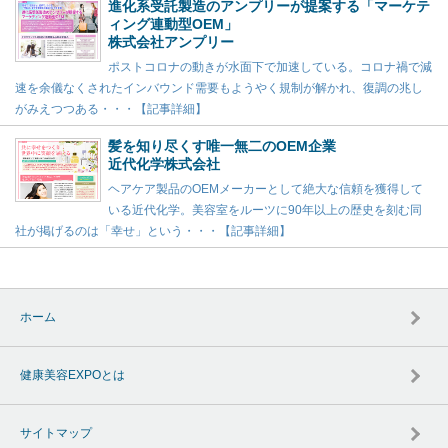
進化系受託製造のアンプリーが提案する「マーケテ
ィング連動型OEM」
株式会社アンプリー
ポストコロナの動きが水面下で加速している。コロナ禍で減
速を余儀なくされたインバウンド需要もようやく規制が解かれ、復調の兆し
がみえつつある・・・【記事詳細】
髪を知り尽くす唯一無二のOEM企業
近代化学株式会社
ヘアケア製品のOEMメーカーとして絶大な信頼を獲得して
いる近代化学。美容室をルーツに90年以上の歴史を刻む同
社が掲げるのは「幸せ」という・・・【記事詳細】
ホーム
健康美容EXPOとは
サイトマップ