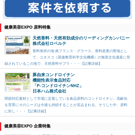
健康美容EXPO 原料特集
天然香料・天然有効成分のリーディングカンパニー
株式会社ロベルテ
香料発祥の地 南フランス・グラース。香料産業の聖地とし
て、ユネスコ（国連教育科学文化機構）の無形文化遺産に登
録されているこの地で、天然香料サプラ・・・【記事詳細】
豚由来コンドロイチン
機能性表示食品対応
「P-コンドロイチンNHZ」
日本ハム株式会社
関節対応素材として市場に定着している食品原料のコンドロイチン。高齢化
を背景にそのニーズは今後も持続することが見込まれる。そうした中、原料
に対し・・・【記事詳細】
健康美容EXPO 企業特集