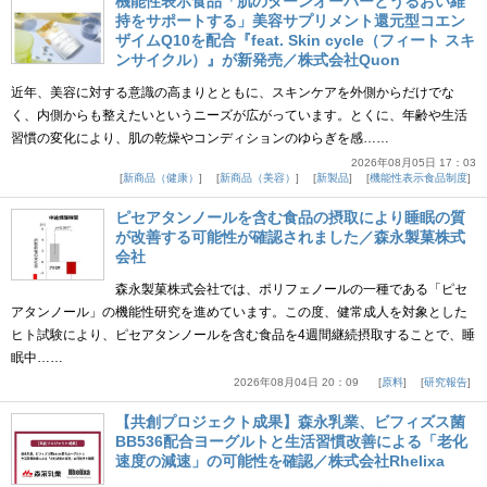
機能性表示食品「肌のターンオーバーとうるおい維
持をサポートする」美容サプリメント還元型コエン
ザイムQ10を配合『feat. Skin cycle（フィート スキ
ンサイクル）』が新発売／株式会社Quon
近年、美容に対する意識の高まりとともに、スキンケアを外側からだけでな
く、内側からも整えたいというニーズが広がっています。とくに、年齢や生活
習慣の変化により、肌の乾燥やコンディションのゆらぎを感……
2026年08月05日 17：03
新商品（健康）
新商品（美容）
新製品
機能性表示食品制度
ピセアタンノールを含む食品の摂取により睡眠の質
が改善する可能性が確認されました／森永製菓株式
会社
森永製菓株式会社では、ポリフェノールの一種である「ピセ
アタンノール」の機能性研究を進めています。この度、健常成人を対象とした
ヒト試験により、ピセアタンノールを含む食品を4週間継続摂取することで、睡
眠中……
2026年08月04日 20：09
原料
研究報告
【共創プロジェクト成果】森永乳業、ビフィズス菌
BB536配合ヨーグルトと生活習慣改善による「老化
速度の減速」の可能性を確認／株式会社Rhelixa