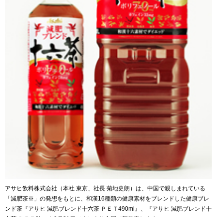
アサヒ飲料株式会社（本社 東京、社長 菊地史朗）は、中国で親しまれている
「減肥茶※」の発想をもとに、和漢16種類の健康素材をブレンドした健康ブレ
ンド茶『アサヒ 減肥ブレンド十六茶 ＰＥＴ490ml』、『アサヒ 減肥ブレンド十