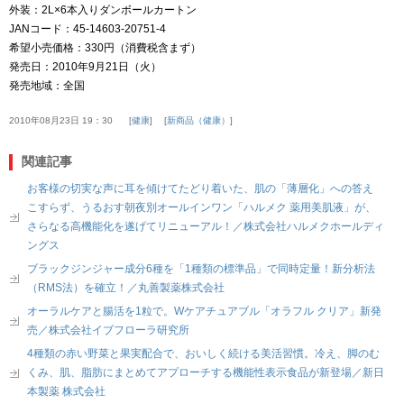
外装：2L×6本入りダンボールカートン
JANコード：45-14603-20751-4
希望小売価格：330円（消費税含まず）
発売日：2010年9月21日（火）
発売地域：全国
2010年08月23日 19：30
健康
新商品（健康）
関連記事
お客様の切実な声に耳を傾けてたどり着いた、肌の「薄層化」への答え
こすらず、うるおす朝夜別オールインワン「ハルメク 薬用美肌液」が、
さらなる高機能化を遂げてリニューアル！／株式会社ハルメクホールディ
ングス
ブラックジンジャー成分6種を「1種類の標準品」で同時定量！新分析法
（RMS法）を確立！／丸善製薬株式会社
オーラルケアと腸活を1粒で。Wケアチュアブル「オラフル クリア」新発
売／株式会社イブフローラ研究所
4種類の赤い野菜と果実配合で、おいしく続ける美活習慣。冷え、脚のむ
くみ、肌、脂肪にまとめてアプローチする機能性表示食品が新登場／新日
本製薬 株式会社