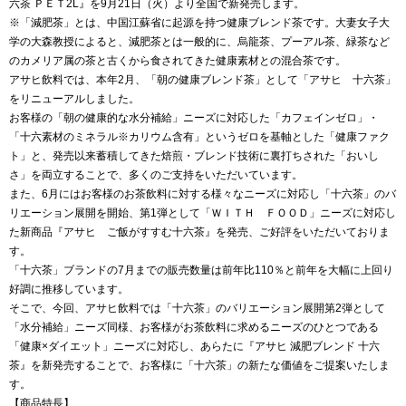
六茶 ＰＥＴ2L』を9月21日（火）より全国で新発売します。
※「減肥茶」とは、中国江蘇省に起源を持つ健康ブレンド茶です。大妻女子大
学の大森教授によると、減肥茶とは一般的に、烏龍茶、プーアル茶、緑茶など
のカメリア属の茶と古くから食されてきた健康素材との混合茶です。
アサヒ飲料では、本年2月、「朝の健康ブレンド茶」として「アサヒ 十六茶」
をリニューアルしました。
お客様の「朝の健康的な水分補給」ニーズに対応した「カフェインゼロ」・
「十六素材のミネラル※カリウム含有」というゼロを基軸とした「健康ファク
ト」と、発売以来蓄積してきた焙煎・ブレンド技術に裏打ちされた「おいし
さ」を両立することで、多くのご支持をいただいています。
また、6月にはお客様のお茶飲料に対する様々なニーズに対応し「十六茶」のバ
リエーション展開を開始、第1弾として「ＷＩＴＨ ＦＯＯＤ」ニーズに対応し
た新商品『アサヒ ご飯がすすむ十六茶』を発売、ご好評をいただいておりま
す。
「十六茶」ブランドの7月までの販売数量は前年比110％と前年を大幅に上回り
好調に推移しています。
そこで、今回、アサヒ飲料では「十六茶」のバリエーション展開第2弾として
「水分補給」ニーズ同様、お客様がお茶飲料に求めるニーズのひとつである
「健康×ダイエット」ニーズに対応し、あらたに『アサヒ 減肥ブレンド 十六
茶』を新発売することで、お客様に「十六茶」の新たな価値をご提案いたしま
す。
【商品特長】