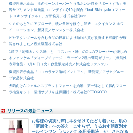
機能性表示食品「肌のターンオーバーとうるおい維持をサポートする」美
容サプリメント還元型コエンザイムQ10を配合『feat. Skin cycle（フィー
ト スキンサイクル）』が新発売／株式会社Quon
シミのもと*¹ にアプローチ、硬い角層をほぐし浸透「エクイタンス ホワ
イトローション」新発売／サンスター株式会社
ピセアタンノールを含む食品の摂取により睡眠の質が改善する可能性が確
認されました／森永製菓株式会社
1箱で「葡萄＆カシス味」と「マスカット味」の2つのフレーバーが楽しめ
るファンケル「ディープチャージ コラーゲン 2種の葡萄ゼリー」（機能性
表示食品）8月18日（火）数量限定発売／株式会社ファンケル
機能性表示食品『ココカラケア睡眠プレミアム』 新発売／アサヒグルー
プ食品株式会社
犬猫向けAIウェルネスプラットフォームを始動。第一弾として腸内フロー
ラ検査キット・腸活サプリを提供開始／株式会社PETOKOTO
リリースの最新ニュース
お客様の切実な声に耳を傾けてたどり着いた、肌の
「薄層化」への答え こすらず、うるおす朝夜別オ
ールインワン「ハルメク 薬用美肌液」が、さらなる