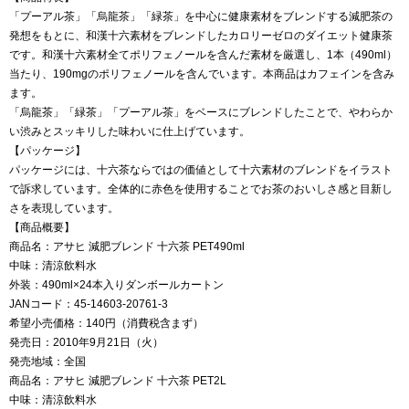
「プーアル茶」「烏龍茶」「緑茶」を中心に健康素材をブレンドする減肥茶の
発想をもとに、和漢十六素材をブレンドしたカロリーゼロのダイエット健康茶
です。和漢十六素材全てポリフェノールを含んだ素材を厳選し、1本（490ml）
当たり、190mgのポリフェノールを含んでいます。本商品はカフェインを含み
ます。
「烏龍茶」「緑茶」「プーアル茶」をベースにブレンドしたことで、やわらか
い渋みとスッキリした味わいに仕上げています。
【パッケージ】
パッケージには、十六茶ならではの価値として十六素材のブレンドをイラスト
で訴求しています。全体的に赤色を使用することでお茶のおいしさ感と目新し
さを表現しています。
【商品概要】
商品名：アサヒ 減肥ブレンド 十六茶 PET490ml
中味：清涼飲料水
外装：490ml×24本入りダンボールカートン
JANコード：45-14603-20761-3
希望小売価格：140円（消費税含まず）
発売日：2010年9月21日（火）
発売地域：全国
商品名：アサヒ 減肥ブレンド 十六茶 PET2L
中味：清涼飲料水