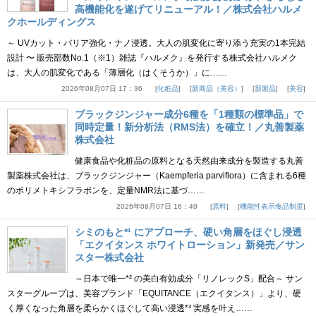
高機能化を遂げてリニューアル！／株式会社ハルメ
クホールディングス
～ UVカット・バリア強化・ナノ浸透。大人の肌変化に寄り添う充実の1本完結
設計 〜 販売部数No.1（※1）雑誌『ハルメク』を発行する株式会社ハルメク
は、大人の肌変化である「薄層化（はくそうか）」に……
2026年08月07日 17：36
化粧品
新商品（美容）
新製品
美容
ブラックジンジャー成分6種を「1種類の標準品」で
同時定量！新分析法（RMS法）を確立！／丸善製薬
株式会社
健康食品や化粧品の原料となる天然由来成分を製造する丸善
製薬株式会社は、ブラックジンジャー（Kaempferia parviflora）に含まれる6種
のポリメトキシフラボンを、定量NMR法に基づ……
2026年08月07日 16：49
原料
機能性表示食品制度
シミのもと*¹ にアプローチ、硬い角層をほぐし浸透
「エクイタンス ホワイトローション」新発売／サン
スター株式会社
～日本で唯一*² の美白有効成分「リノレックS」配合～ サン
スターグループは、美容ブランド「EQUITANCE（エクイタンス）」より、硬
く厚くなった角層を柔らかくほぐして高い浸透*³ 実感を叶え……