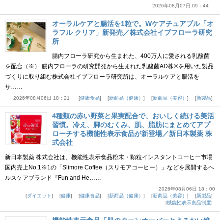
2026年08月07日 09：44
オーラルケアと腸活を1粒で。Wケアチュアブル「オ
ラフル クリア」新発売／株式会社イブフローラ研究
所
腸内フローラ研究から生まれた、400万人に愛される乳酸菌
を配合（※） 腸内フローラの研究開発から生まれた乳酸菌AD株®を用いた製品
づくりに取り組む株式会社イブフローラ研究所は、オーラルケアと腸活を
サ……
2026年08月06日 18：21
健康食品
新商品（健康）
新商品（美容）
新製品
4種類の赤い野菜と果実配合で、おいしく続ける美活
習慣。冷え、脚のむくみ、肌、脂肪にまとめてアプ
ローチする機能性表示食品が新登場／新日本製薬 株
式会社
新日本製薬 株式会社は、機能性表示食品粉末・顆粒インスタントコーヒー市場
国内売上No.1※1の「Slimore Coffee（スリモアコーヒー）」などを展開するヘ
ルスケアブランド『Fun and He……
2026年08月06日 18：00
ダイエット
健康
健康食品
新商品（健康）
新商品（美容）
新製品
機能性表示食品制度