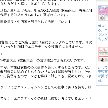
の在り方だ！と感じ、参加しております。
動が取り上げられ、地元NO.1の雑誌（Plug岡山 有限会社
代表する24人のうちの1人に選ばれています。
広報委員長・中四国支部長として活動しています
ポスト
る。コ
ウンド
兆しが
がお客様としてご来店し設問項目にチェックをしています。その
といった84項目でエステティック技術ではありません。
業」
しか本選大会（技術大会）の出場権は与えられないのです。
ですが、本来は女性の心と身体を美しくするところです。だか
として
一般消費者に認めてもらえないサロンは課題が与えられ、その
美容室
ていく姿勢をもつサロンがお客様に対しても、認められていき
が掲げ
細】
スタッフにはエステティシャンとしての仕事に誇りを持ち、輝
りでなく、エステティックの真髄は接客と考えているエントリ