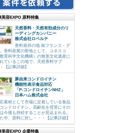
康美容EXPO 原料特集
天然香料・天然有効成分のリ
ーディングカンパニー
株式会社ロベルテ
香料発祥の地 南フランス・グ
。香料産業の聖地として、ユネスコ
教育科学文化機構）の無形文化遺産に
れているこの地で、天然香料サプ
・【記事詳細】
豚由来コンドロイチン
機能性表示食品対応
「P-コンドロイチンNHZ」
日本ハム株式会社
応素材として市場に定着している食品
コンドロイチン。高齢化を背景にその
は今後も持続することが見込まれる。
た中、原料に対し・・・【記事詳細】
康美容EXPO 企業特集