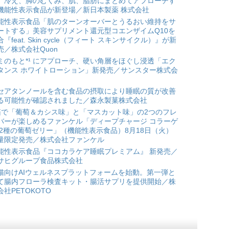
。冷え、脚のむくみ、肌、脂肪にまとめてアプローチす
機能性表示食品が新登場／新日本製薬 株式会社
能性表示食品「肌のターンオーバーとうるおい維持をサ
ートする」美容サプリメント還元型コエンザイムQ10を
合『feat. Skin cycle（フィート スキンサイクル）』が新
売／株式会社Quon
ミのもと*¹ にアプローチ、硬い角層をほぐし浸透「エク
タンス ホワイトローション」新発売／サンスター株式会
セアタンノールを含む食品の摂取により睡眠の質が改善
る可能性が確認されました／森永製菓株式会社
箱で「葡萄＆カシス味」と「マスカット味」の2つのフレ
バーが楽しめるファンケル「ディープチャージ コラーゲ
 2種の葡萄ゼリー」（機能性表示食品）8月18日（火）
量限定発売／株式会社ファンケル
能性表示食品『ココカラケア睡眠プレミアム』 新発売／
サヒグループ食品株式会社
猫向けAIウェルネスプラットフォームを始動。第一弾と
て腸内フローラ検査キット・腸活サプリを提供開始／株
会社PETOKOTO