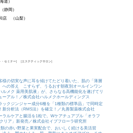
北海道）
 （静岡）
和店 （山梨）
ト・セミナー
エステティックサロン
客様の切実な声に耳を傾けてたどり着いた、肌の「薄層
」への答え こすらず、うるおす朝夜別オールインワン
ハルメク 薬用美肌液」が、さらなる高機能化を遂げてリ
ューアル！／株式会社ハルメクホールディングス
ラックジンジャー成分6種を「1種類の標準品」で同時定
！新分析法（RMS法）を確立！／丸善製薬株式会社
ーラルケアと腸活を1粒で。Wケアチュアブル「オラフ
 クリア」新発売／株式会社イブフローラ研究所
種類の赤い野菜と果実配合で、おいしく続ける美活習