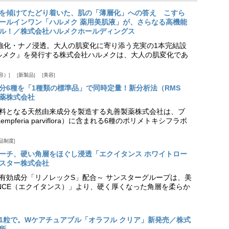
を傾けてたどり着いた、肌の「薄層化」への答え こすら
ールインワン「ハルメク 薬用美肌液」が、さらなる高機能
ル！／株式会社ハルメクホールディングス
ア強化・ナノ浸透。大人の肌変化に寄り添う充実の1本完結設
『ハルメク』を発行する株式会社ハルメクは、大人の肌変化であ
容）
新製品
美容
分6種を「1種類の標準品」で同時定量！新分析法（RMS
薬株式会社
料となる天然由来成分を製造する丸善製薬株式会社は、ブ
pferia parviflora）に含まれる6種のポリメトキシフラボ
品制度
プローチ、硬い角層をほぐし浸透「エクイタンス ホワイトロー
スター株式会社
美白有効成分「リノレックS」配合～ サンスターグループは、美
ANCE（エクイタンス）」より、硬く厚くなった角層を柔らか
1粒で。Wケアチュアブル「オラフル クリア」新発売／株式