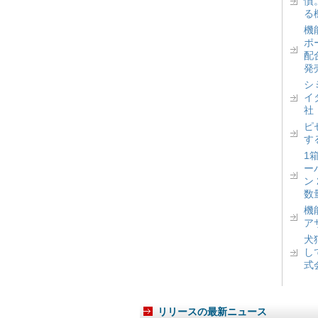
慣
る
機
ポ
配
発
シ
イ
社
ピ
す
1
ー
ン
数
機
ア
犬
し
式
リリースの最新ニュース