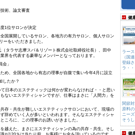
る技術、論文審査
健
度1位サロンが決定
、全国展開しているサロン、各地方の有力サロン、個人サロン
トリーをいただきました。
氏（タラサ志摩スパ＆リゾート株式会社取締役社長）、田中
ラース
、業界を代表する豪華なメンバーとなっております。
（国連
登録さ
員会」
ラ・・
ため、全国各地から有志の理事が自腹で集い今年4月に設立
加したか？
いて日本のエステティックは何かが変わらなければ・・と思い
格もないエステティシャンですが、仕事はまさに「人間力」を
関節対
原料の
、共存・共生が難しいエステティックサロンにおいて、現場の
ニーズ
せず辞めていく人が多いといわれます。そんなエステティシャ
そうし
たところに、この理事のお誘いがきました。
壁を越えた、まさにエステティシャンの為の共存・共生。そし
健
識が120％は当たり前。お客様にお金を頂いているのです。