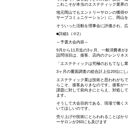
これこそが本当のエステティック業界
地元岡山でもエントリーサロンの獲得や活
サーブコミュニケーション）に、岡山を
そういった活動を理事会に評価され、
■詳細1（※2）
～予選大会内容～
9月から11月迄の3ヶ月、一般消費者
設問項目は、接客、店内のクレンリネス
「エステティックは究極のおもてなし
3ヶ月の覆面調査の総合計上位20位に
エステティック業は技術と思われがち
らこそ、接客ありきなのです。接客が
課題に対して前向きにとらえ、対処し
ます。
そうして大会目的である、現場で働く
いてほしいのです。
売り上げや技術にとらわれることばか
ーサロンが260にも及びます