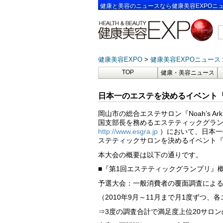
健康と美容のニュースなら健康美容EXPOニ
健康美容EXPO
健康美容EXPOニュース
TOP
健康・美容ニュース
日本一のエステを決めるイベント
岡山市の総合エステサロン『Noah’s 
国支部長を務めるエステティックグラン
http://www.esgra.jp
）において、日本一
ステティックサロンを決めるイベント『
本大会の概要は以下の通りです。
■『第1回エステティックグランプリ』
予選大会：一般消費者の覆面調査によ
（2010年9月～11月まで月1度ずつ、
⇒3度の調査合計で満足度上位20サロ