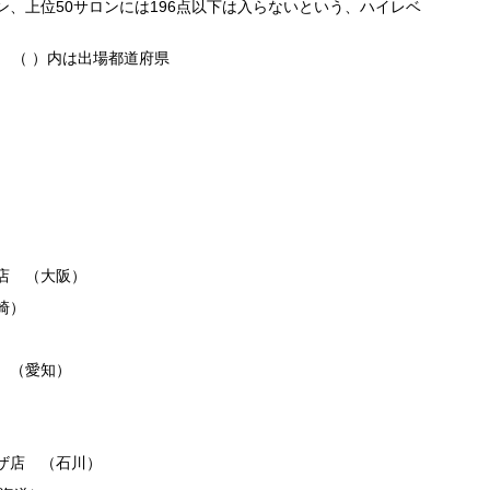
ロン、上位50サロンには196点以下は入らないという、ハイレベ
 （ ）内は出場都道府県
店 （大阪）
崎）
 （愛知）
）
ザ店 （石川）