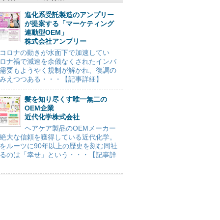
進化系受託製造のアンプリー
が提案する「マーケティング
連動型OEM」
株式会社アンプリー
コロナの動きが水面下で加速してい
ロナ禍で減速を余儀なくされたインバ
需要もようやく規制が解かれ、復調の
みえつつある・・・【記事詳細】
髪を知り尽くす唯一無二の
OEM企業
近代化学株式会社
ヘアケア製品のOEMメーカー
絶大な信頼を獲得している近代化学。
をルーツに90年以上の歴史を刻む同社
るのは「幸せ」という・・・【記事詳