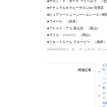
●サロン・ド・ボーテ アイベルラ （
●ナチュラルセラピーサロンes 沼津店
●ピュアリージューシーヘルシースパ昭
●フィール （奈良）
●プトゥリ・アユ 富山店 （富山）
●プリエ・ジャパン （岡山）
●リセットルーム グルービー （福井）
2010年10月07日 11：39
アットプレス
イベン
お
化
関連記事
「
ニ
ブ
量
オ
ル
4