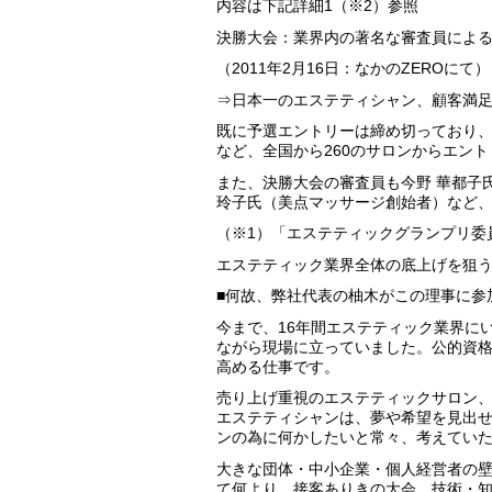
内容は下記詳細1（※2）参照
決勝大会：業界内の著名な審査員によ
（2011年2月16日：なかのZEROにて）
⇒日本一のエステティシャン、顧客満足
既に予選エントリーは締め切っており
など、全国から260のサロンからエン
また、決勝大会の審査員も今野 華都子
玲子氏（美点マッサージ創始者）など
（※1）「エステティックグランプリ委
エステティック業界全体の底上げを狙う
■何故、弊社代表の柚木がこの理事に参
今まで、16年間エステティック業界に
ながら現場に立っていました。公的資
高める仕事です。
売り上げ重視のエステティックサロン
エステティシャンは、夢や希望を見出
ンの為に何かしたいと常々、考えてい
大きな団体・中小企業・個人経営者の
て何より、接客ありきの大会。技術・知