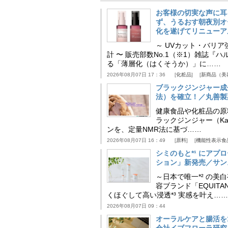
お客様の切実な声に耳
ず、うるおす朝夜別オ
化を遂げてリニューア
～ UVカット・バリ
計 〜 販売部数No.1（※1）雑誌
る「薄層化（はくそうか）」に……
2026年08月07日 17：36
化粧品
新商品（美
ブラックジンジャー成
法）を確立！／丸善製
健康食品や化粧品の原
ラックジンジャー（Kaem
ンを、定量NMR法に基づ……
2026年08月07日 16：49
原料
機能性表示食
シミのもと*¹ にア
ション」新発売／サン
～日本で唯一*² の
容ブランド「EQUIT
くほぐして高い浸透*³ 実感を叶え……
2026年08月07日 09：44
オーラルケアと腸活を