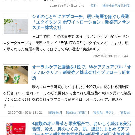
2026年08月07日 16：49
原料
機能性表示食品制度
シミのもと*¹ にアプローチ、硬い角層をほぐし浸透
「エクイタンス ホワイトローション」新発売／サン
スター株式会社
～日本で唯一*² の美白有効成分「リノレックS」配合～ サン
スターグループは、美容ブランド「EQUITANCE（エクイタンス）」より、硬
く厚くなった角層を柔らかくほぐして高い浸透*³ 実感を叶え……
2026年08月07日 09：44
オーラルケアと腸活を1粒で。Wケアチュアブル「オ
ラフル クリア」新発売／株式会社イブフローラ研究
所
腸内フローラ研究から生まれた、400万人に愛される乳酸菌
を配合（※） 腸内フローラの研究開発から生まれた乳酸菌AD株®を用いた製品
づくりに取り組む株式会社イブフローラ研究所は、オーラルケアと腸活を
サ……
2026年08月06日 18：21
健康食品
新商品（健康）
新商品（美容）
新製品
4種類の赤い野菜と果実配合で、おいしく続ける美活
習慣。冷え、脚のむくみ、肌、脂肪にまとめてアプ
ローチする機能性表示食品が新登場／新日本製薬 株