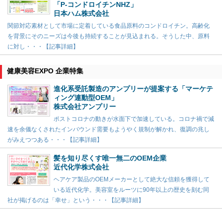
「P-コンドロイチンNHZ」
日本ハム株式会社
関節対応素材として市場に定着している食品原料のコンドロイチン。高齢化
を背景にそのニーズは今後も持続することが見込まれる。そうした中、原料
に対し・・・【記事詳細】
健康美容EXPO 企業特集
進化系受託製造のアンプリーが提案する「マーケテ
ィング連動型OEM」
株式会社アンプリー
ポストコロナの動きが水面下で加速している。コロナ禍で減
速を余儀なくされたインバウンド需要もようやく規制が解かれ、復調の兆し
がみえつつある・・・【記事詳細】
髪を知り尽くす唯一無二のOEM企業
近代化学株式会社
ヘアケア製品のOEMメーカーとして絶大な信頼を獲得して
いる近代化学。美容室をルーツに90年以上の歴史を刻む同
社が掲げるのは「幸せ」という・・・【記事詳細】