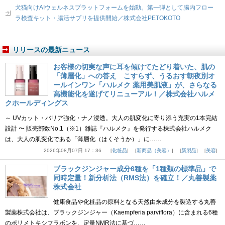
犬猫向けAIウェルネスプラットフォームを始動。第一弾として腸内フロー
ラ検査キット・腸活サプリを提供開始／株式会社PETOKOTO
リリースの最新ニュース
お客様の切実な声に耳を傾けてたどり着いた、肌の
「薄層化」への答え こすらず、うるおす朝夜別オ
ールインワン「ハルメク 薬用美肌液」が、さらなる
高機能化を遂げてリニューアル！／株式会社ハルメ
クホールディングス
～ UVカット・バリア強化・ナノ浸透。大人の肌変化に寄り添う充実の1本完結
設計 〜 販売部数No.1（※1）雑誌『ハルメク』を発行する株式会社ハルメク
は、大人の肌変化である「薄層化（はくそうか）」に……
2026年08月07日 17：36
化粧品
新商品（美容）
新製品
美容
ブラックジンジャー成分6種を「1種類の標準品」で
同時定量！新分析法（RMS法）を確立！／丸善製薬
株式会社
健康食品や化粧品の原料となる天然由来成分を製造する丸善
製薬株式会社は、ブラックジンジャー（Kaempferia parviflora）に含まれる6種
のポリメトキシフラボンを、定量NMR法に基づ……