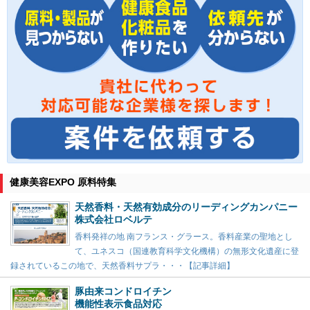
健康美容EXPO 原料特集
天然香料・天然有効成分のリーディングカンパニー
株式会社ロベルテ
香料発祥の地 南フランス・グラース。香料産業の聖地とし
て、ユネスコ（国連教育科学文化機構）の無形文化遺産に登
録されているこの地で、天然香料サプラ・・・【記事詳細】
豚由来コンドロイチン
機能性表示食品対応