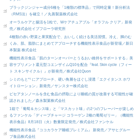
ブラックジンジャー成分6種を「1種類の標準品」で同時定量！新分析法
（RMS法）を確立！／丸善製薬株式会社
オーラルケアと腸活を1粒で。Wケアチュアブル「オラフル クリア」新発
売／株式会社イブフローラ研究所
4種類の赤い野菜と果実配合で、おいしく続ける美活習慣。冷え、脚のむ
くみ、肌、脂肪にまとめてアプローチする機能性表示食品が新登場／新日
本製薬 株式会社
機能性表示食品「肌のターンオーバーとうるおい維持をサポートする」美
容サプリメント還元型コエンザイムQ10を配合『feat. Skin cycle（フィー
ト スキンサイクル）』が新発売／株式会社Quon
シミのもと*¹ にアプローチ、硬い角層をほぐし浸透「エクイタンス ホワ
イトローション」新発売／サンスター株式会社
ピセアタンノールを含む食品の摂取により睡眠の質が改善する可能性が確
認されました／森永製菓株式会社
1箱で「葡萄＆カシス味」と「マスカット味」の2つのフレーバーが楽しめ
るファンケル「ディープチャージ コラーゲン 2種の葡萄ゼリー」（機能性
表示食品）8月18日（火）数量限定発売／株式会社ファンケル
機能性表示食品『ココカラケア睡眠プレミアム』 新発売／アサヒグルー
プ食品株式会社