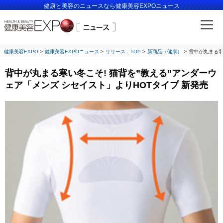
健康と美容のニュースなら健康美容EXPOニュース
健康美容EXPO
健康美容EXPOニュース
リリース：TOP
新商品（健康）
背中が丸まる寒
背中が丸まる寒い冬こそ! 猫背を”教える”アンダーウ
ェア「メンズ シセイスト」よりHOTタイプ 新発売