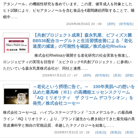
アタンノール」の機能性研究を進めています。この度、健常成人を対象とした
ヒト試験により、ピセアタンノールを含む食品を4週間継続摂取することで、睡
眠中……
2026年08月04日 20：09
原料
研究報告
【共創プロジェクト成果】森永乳業、ビフィズス菌
BB536配合ヨーグルトと生活習慣改善による「老化
速度の減速」の可能性を確認／株式会社Rhelixa
株式会社Rhelixaが展開する老化研究の社会実装を推進し、
ロンジェビティの実現を目指す「エピクロック®共創プロジェクト」に参画い
ただいている森永乳業株式会社が、同社と連携……
2026年07月31日 17：47
原料
研究報告
美容
調査
～老化という摂理に告ぐ。～ 100年美肌への想いを
込めた最高峰（※1）の高機能エッセンスクリーム
「AQ ミリオリティ ザ クリーム デコラシオン」を
発売／株式会社コーセー
株式会社コーセーは、ハイプレステージブランド『コスメデコルテ』の最高峰
ライン「AQ ミリオリティ」より、ブランド誕生から磨き続けてきた最先端の美
容皮膚科学と独自の官能品質、卓越したテクノロジーを結集し……
2026年07月31日 10：26
化粧品
新製品
美容