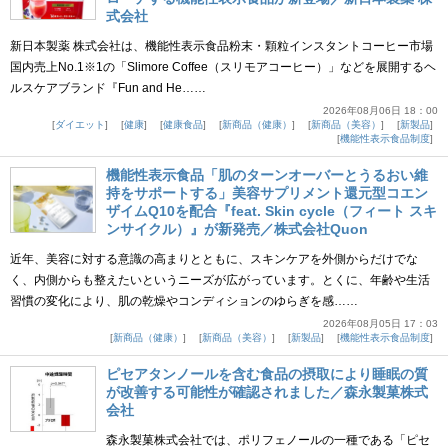
式会社
新日本製薬 株式会社は、機能性表示食品粉末・顆粒インスタントコーヒー市場
国内売上No.1※1の「Slimore Coffee（スリモアコーヒー）」などを展開するヘ
ルスケアブランド『Fun and He……
2026年08月06日 18：00
ダイエット
健康
健康食品
新商品（健康）
新商品（美容）
新製品
機能性表示食品制度
機能性表示食品「肌のターンオーバーとうるおい維
持をサポートする」美容サプリメント還元型コエン
ザイムQ10を配合『feat. Skin cycle（フィート スキ
ンサイクル）』が新発売／株式会社Quon
近年、美容に対する意識の高まりとともに、スキンケアを外側からだけでな
く、内側からも整えたいというニーズが広がっています。とくに、年齢や生活
習慣の変化により、肌の乾燥やコンディションのゆらぎを感……
2026年08月05日 17：03
新商品（健康）
新商品（美容）
新製品
機能性表示食品制度
ピセアタンノールを含む食品の摂取により睡眠の質
が改善する可能性が確認されました／森永製菓株式
会社
森永製菓株式会社では、ポリフェノールの一種である「ピセ