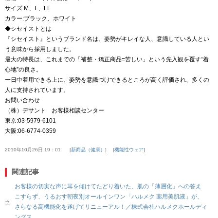
サイズ:M、L、LL
カラー:ブラック、ホワイト
◆シセイストとは
『シセイスト』というブランド名は、姿勢がキレイな人、意識している人とい
う意味から採用しました。
最大の特長は、これまでの「補整・矯正商品=苦しい」という先入観を覆す“着
心地”の良さ。
一日中着用できる上に、姿勢を意識づけできるところが高く評価され、多くの
人に支持されています。
お問い合わせ
（株）デサント お客様相談センター
東京:03-5979-6101
大阪:06-6774-0359
2010年10月26日 19：01
新商品（健康）
機能性ウェア
関連記事
お客様の切実な声に耳を傾けてたどり着いた、肌の「薄層化」への答え
こすらず、うるおす朝夜別オールインワン「ハルメク 薬用美肌液」が、
さらなる高機能化を遂げてリニューアル！／株式会社ハルメクホールディ
ングス