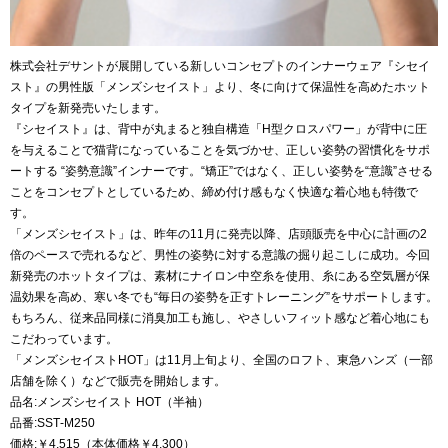
株式会社デサントが展開している新しいコンセプトのインナーウェア『シセイ
スト』の男性版「メンズシセイスト」より、冬に向けて保温性を高めたホット
タイプを新発売いたします。
『シセイスト』は、背中が丸まると独自構造「H型クロスパワー」が背中に圧
を与えることで猫背になっていることを気づかせ、正しい姿勢の習慣化をサポ
ートする “姿勢意識”インナーです。“矯正”ではなく、正しい姿勢を“意識”させる
ことをコンセプトとしているため、締め付け感もなく快適な着心地も特徴で
す。
「メンズシセイスト」は、昨年の11月に発売以降、店頭販売を中心に計画の2
倍のペースで売れるなど、男性の姿勢に対する意識の掘り起こしに成功。今回
新発売のホットタイプは、素材にナイロン中空糸を使用、糸にある空気層が保
温効果を高め、寒い冬でも“毎日の姿勢を正すトレーニング”をサポートします。
もちろん、従来品同様に消臭加工も施し、やさしいフィット感など着心地にも
こだわっています。
「メンズシセイストHOT」は11月上旬より、全国のロフト、東急ハンズ（一部
店舗を除く）などで販売を開始します。
品名:メンズシセイスト HOT（半袖）
品番:SST‐M250
価格:￥4,515（本体価格￥4,300）