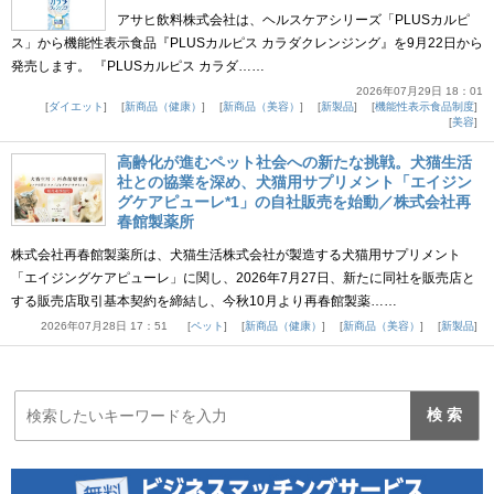
アサヒ飲料株式会社は、ヘルスケアシリーズ「PLUSカルピ
ス」から機能性表示食品『PLUSカルピス カラダクレンジング』を9月22日から
発売します。 『PLUSカルピス カラダ……
2026年07月29日 18：01
ダイエット
新商品（健康）
新商品（美容）
新製品
機能性表示食品制度
美容
高齢化が進むペット社会への新たな挑戦。犬猫生活
社との協業を深め、犬猫用サプリメント「エイジン
グケアピューレ*1」の自社販売を始動／株式会社再
春館製薬所
株式会社再春館製薬所は、犬猫生活株式会社が製造する犬猫用サプリメント
「エイジングケアピューレ」に関し、2026年7月27日、新たに同社を販売店と
する販売店取引基本契約を締結し、今秋10月より再春館製薬……
2026年07月28日 17：51
ペット
新商品（健康）
新商品（美容）
新製品