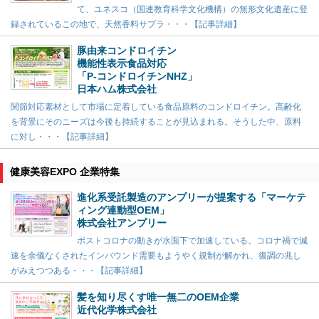
て、ユネスコ（国連教育科学文化機構）の無形文化遺産に登
録されているこの地で、天然香料サプラ・・・【記事詳細】
豚由来コンドロイチン
機能性表示食品対応
「P-コンドロイチンNHZ」
日本ハム株式会社
関節対応素材として市場に定着している食品原料のコンドロイチン。高齢化
を背景にそのニーズは今後も持続することが見込まれる。そうした中、原料
に対し・・・【記事詳細】
健康美容EXPO 企業特集
進化系受託製造のアンプリーが提案する「マーケテ
ィング連動型OEM」
株式会社アンプリー
ポストコロナの動きが水面下で加速している。コロナ禍で減
速を余儀なくされたインバウンド需要もようやく規制が解かれ、復調の兆し
がみえつつある・・・【記事詳細】
髪を知り尽くす唯一無二のOEM企業
近代化学株式会社