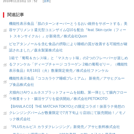
2010年11月10日 13：52
原料
関連記事
機能性表示食品「肌のターンオーバーとうるおい維持をサポートする」美
容サプリメント還元型コエンザイムQ10を配合『feat. Skin cycle（フィー
ト スキンサイクル）』が新発売／株式会社Quon
ピセアタンノールを含む食品の摂取により睡眠の質が改善する可能性が確
認されました／森永製菓株式会社
1箱で「葡萄＆カシス味」と「マスカット味」の2つのフレーバーが楽しめ
るファンケル「ディープチャージ コラーゲン 2種の葡萄ゼリー」（機能性
表示食品）8月18日（火）数量限定発売／株式会社ファンケル
機能性表示食品『ココカラケア睡眠プレミアム』 新発売／アサヒグルー
プ食品株式会社
犬猫向けAIウェルネスプラットフォームを始動。第一弾として腸内フロー
ラ検査キット・腸活サプリを提供開始／株式会社PETOKOTO
【BANILA CO】THE MATCHA TOKYOとの限定コラボ！抹茶ラテ発想の
クレンジングバームが数量限定で7月下旬より店頭にて販売開始！／モノ
ック株式会社
『PLUSカルピス カラダクレンジング』新発売／アサヒ飲料株式会社