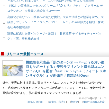
～老化という摂理に告ぐ。～ 100年美肌への想いを込めた最高峰
（※1）の高機能エッセンスクリーム「AQ ミリオリティ ザ クリーム デ
コラシオン」を発売／株式会社コーセー
高齢化が進むペット社会への新たな挑戦。犬猫生活社との協業を深め、犬
猫用サプリメント「エイジングケアピューレ*1」の自社販売を始動／株式
会社再春館製薬所
環境に配慮した新パッケージへ刷新！「日東紅茶 デイ＆デイティーバッ
グ」／三井農林株式会社
リリースの最新ニュース
機能性表示食品「肌のターンオーバーとうるおい維
持をサポートする」美容サプリメント還元型コエン
ザイムQ10を配合『feat. Skin cycle（フィート スキ
ンサイクル）』が新発売／株式会社Quon
近年、美容に対する意識の高まりとともに、スキンケアを外側からだけでな
く、内側からも整えたいというニーズが広がっています。とくに、年齢や生活
習慣の変化により、肌の乾燥やコンディションのゆらぎを感……
2026年08月05日 17：03
新商品（健康）
新商品（美容）
新製品
機能性表示食品制度