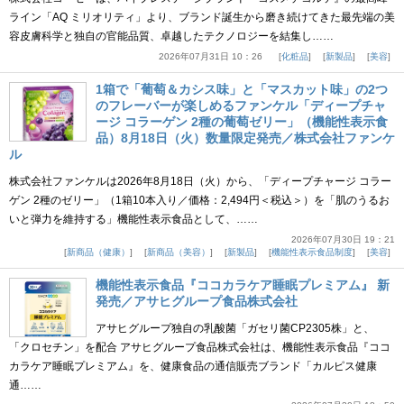
ライン「AQ ミリオリティ」より、ブランド誕生から磨き続けてきた最先端の美
容皮膚科学と独自の官能品質、卓越したテクノロジーを結集し……
2026年07月31日 10：26
化粧品
新製品
美容
1箱で「葡萄＆カシス味」と「マスカット味」の2つ
のフレーバーが楽しめるファンケル「ディープチャ
ージ コラーゲン 2種の葡萄ゼリー」（機能性表示食
品）8月18日（火）数量限定発売／株式会社ファンケ
ル
株式会社ファンケルは2026年8月18日（火）から、「ディープチャージ コラー
ゲン 2種のゼリー」（1箱10本入り／価格：2,494円＜税込＞）を「肌のうるお
いと弾力を維持する」機能性表示食品として、……
2026年07月30日 19：21
新商品（健康）
新商品（美容）
新製品
機能性表示食品制度
美容
機能性表示食品『ココカラケア睡眠プレミアム』 新
発売／アサヒグループ食品株式会社
アサヒグループ独自の乳酸菌「ガセリ菌CP2305株」と、
「クロセチン」を配合 アサヒグループ食品株式会社は、機能性表示食品『ココ
カラケア睡眠プレミアム』を、健康食品の通信販売ブランド「カルピス健康
通……