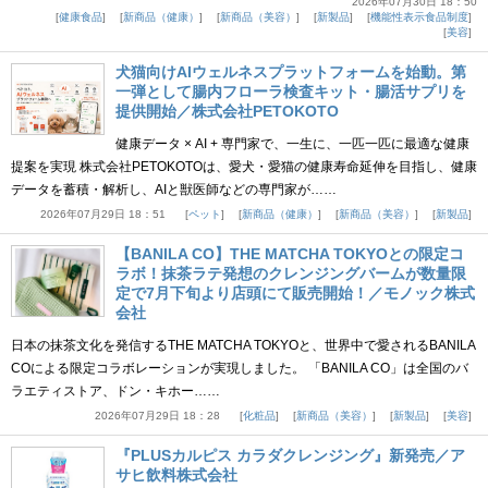
2026年07月30日 18：50
健康食品
新商品（健康）
新商品（美容）
新製品
機能性表示食品制度
美容
犬猫向けAIウェルネスプラットフォームを始動。第
一弾として腸内フローラ検査キット・腸活サプリを
提供開始／株式会社PETOKOTO
健康データ × AI + 専門家で、一生に、一匹一匹に最適な健康
提案を実現 株式会社PETOKOTOは、愛犬・愛猫の健康寿命延伸を目指し、健康
データを蓄積・解析し、AIと獣医師などの専門家が……
2026年07月29日 18：51
ペット
新商品（健康）
新商品（美容）
新製品
【BANILA CO】THE MATCHA TOKYOとの限定コ
ラボ！抹茶ラテ発想のクレンジングバームが数量限
定で7月下旬より店頭にて販売開始！／モノック株式
会社
日本の抹茶文化を発信するTHE MATCHA TOKYOと、世界中で愛されるBANILA
COによる限定コラボレーションが実現しました。 「BANILA CO」は全国のバ
ラエティストア、ドン・キホー……
2026年07月29日 18：28
化粧品
新商品（美容）
新製品
美容
『PLUSカルピス カラダクレンジング』新発売／ア
サヒ飲料株式会社