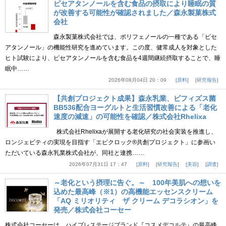
ピセアタンノールを含む食品の摂取により睡眠の質
が改善する可能性が確認されました／森永製菓株式
会社
森永製菓株式会社では、ポリフェノールの一種である「ピセ
アタンノール」の機能性研究を進めています。この度、健常成人を対象とした
ヒト試験により、ピセアタンノールを含む食品を4週間継続摂取することで、睡
眠中……
2026年08月04日 20：09
原料
研究報告
【共創プロジェクト成果】森永乳業、ビフィズス菌
BB536配合ヨーグルトと生活習慣改善による「老化
速度の減速」の可能性を確認／株式会社Rhelixa
株式会社Rhelixaが展開する老化研究の社会実装を推進し、
ロンジェビティの実現を目指す「エピクロック®共創プロジェクト」に参画い
ただいている森永乳業株式会社が、同社と連携……
2026年07月31日 17：47
原料
研究報告
美容
調査
～老化という摂理に告ぐ。～ 100年美肌への想いを
込めた最高峰（※1）の高機能エッセンスクリーム
「AQ ミリオリティ ザ クリーム デコラシオン」を
発売／株式会社コーセー
株式会社コーセーは、ハイプレステージブランド『コスメデコルテ』の最高峰