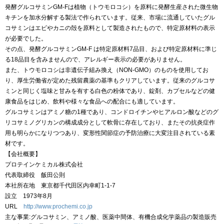
発酵グルコサミンGM-Fは植物（トウモロコシ）を原料に発酵生産された微生物
キチンを加水分解する製法で作られています。従来、市場に流通していたグル
コサミンはエビやカニの殻を原料として製造されたもので、特定原材料の表示
が必要でした。
その点、発酵グルコサミンGM-F は特定原材料7品目、および特定原材料に準じ
る18品目を含みませんので、アレルギー表示の必要がありません。
また、トウモロコシは非遺伝子組み換え（NON-GMO）のものを使用してお
り、厚生労働省が定めた残留農薬の基準もクリアしています。従来のグルコサ
ミンと同じく塩味と甘みを有する白色の粉体であり、錠剤、カプセルなどの健
康食品をはじめ、飲料や様々な食品への配合にも適しています。
グルコサミンはアミノ糖の1種であり、コンドロイチンやヒアルロン酸などのグ
リコサミノグリカンの構成成分として軟骨に存在しており、またその抗炎症作
用も明らかになりつつあり、変形性関節症の予防治療に大変注目されている素
材です。
【会社概要】
プロテインケミカル株式会社
代表取締役 飯田公則
本社所在地 東京都千代田区内幸町1-1-7
設立 1973年8月
URL
http://www.prochemi.co.jp
主な事業:グルコサミン、アミノ酸、医薬中間体、有機合成化学薬品の製造販売