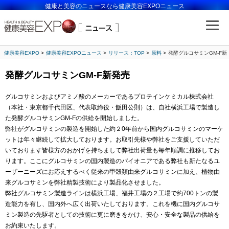
健康と美容のニュースなら健康美容EXPOニュース
健康美容EXPO
健康美容EXPOニュース
リリース：TOP
原料
発酵グルコサミンGM-F新
発酵グルコサミンGM-F新発売
グルコサミンおよびアミノ酸のメーカーであるプロテインケミカル株式会社
（本社・東京都千代田区、代表取締役・飯田公則）は、自社横浜工場で製造し
た発酵グルコサミンGM-Fの供給を開始しました。
弊社がグルコサミンの製造を開始した約２0年前から国内グルコサミンのマーケ
ットは年々継続して拡大しております。お取引先様や弊社をご支援していただ
いております皆様方のおかげを持ちまして弊社出荷量も毎年順調に推移してお
ります。ここにグルコサミンの国内製造のパイオニアである弊社も新たなるユ
ーザーニーズにお応えするべく従来の甲殻類由来グルコサミンに加え、植物由
来グルコサミンを弊社精製技術により製品化させました。
弊社グルコサミン製造ラインは横浜工場、福井工場の２工場で約700トンの製
造能力を有し、国内外へ広く出荷いたしております。これを機に国内グルコサ
ミン製造の先駆者としての技術に更に磨きをかけ、安心・安全な製品の供給を
お約束いたします。