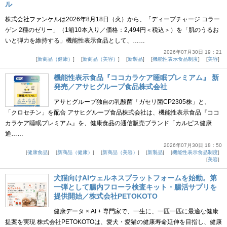
ル
株式会社ファンケルは2026年8月18日（火）から、「ディープチャージ コラー
ゲン 2種のゼリー」（1箱10本入り／価格：2,494円＜税込＞）を「肌のうるお
いと弾力を維持する」機能性表示食品として、……
2026年07月30日 19：21
新商品（健康）
新商品（美容）
新製品
機能性表示食品制度
美容
機能性表示食品『ココカラケア睡眠プレミアム』 新
発売／アサヒグループ食品株式会社
アサヒグループ独自の乳酸菌「ガセリ菌CP2305株」と、
「クロセチン」を配合 アサヒグループ食品株式会社は、機能性表示食品『ココ
カラケア睡眠プレミアム』を、健康食品の通信販売ブランド「カルピス健康
通……
2026年07月30日 18：50
健康食品
新商品（健康）
新商品（美容）
新製品
機能性表示食品制度
美容
犬猫向けAIウェルネスプラットフォームを始動。第
一弾として腸内フローラ検査キット・腸活サプリを
提供開始／株式会社PETOKOTO
健康データ × AI + 専門家で、一生に、一匹一匹に最適な健康
提案を実現 株式会社PETOKOTOは、愛犬・愛猫の健康寿命延伸を目指し、健康