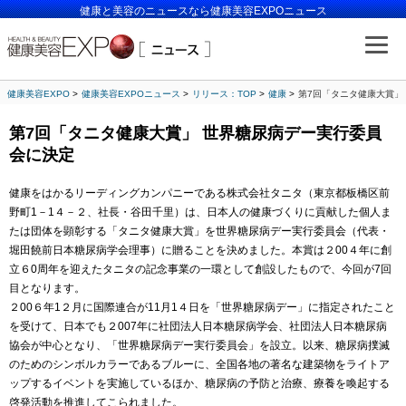
健康と美容のニュースなら健康美容EXPOニュース
健康美容EXPO
健康美容EXPOニュース
リリース：TOP
健康
第7回「タニタ健康大賞」
第7回「タニタ健康大賞」 世界糖尿病デー実行委員
会に決定
健康をはかるリーディングカンパニーである株式会社タニタ（東京都板橋区前
野町1－1４－２、社長・谷田千里）は、日本人の健康づくりに貢献した個人ま
たは団体を顕彰する「タニタ健康大賞」を世界糖尿病デー実行委員会（代表・
堀田饒前日本糖尿病学会理事）に贈ることを決めました。本賞は２00４年に創
立６0周年を迎えたタニタの記念事業の一環として創設したもので、今回が7回
目となります。
２00６年1２月に国際連合が11月1４日を「世界糖尿病デー」に指定されたこと
を受けて、日本でも２007年に社団法人日本糖尿病学会、社団法人日本糖尿病
協会が中心となり、「世界糖尿病デー実行委員会」を設立。以来、糖尿病撲滅
のためのシンボルカラーであるブルーに、全国各地の著名な建築物をライトア
ップするイベントを実施しているほか、糖尿病の予防と治療、療養を喚起する
啓発活動を推進してこられました。