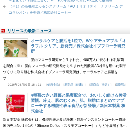
～老化という摂理に告ぐ。～ 100年美肌への想いを込めた最高峰
（※1）の高機能エッセンスクリーム「AQ ミリオリティ ザ クリーム デ
コラシオン」を発売／株式会社コーセー
リリースの最新ニュース
オーラルケアと腸活を1粒で。Wケアチュアブル「オ
ラフル クリア」新発売／株式会社イブフローラ研究
所
腸内フローラ研究から生まれた、400万人に愛される乳酸菌
を配合（※） 腸内フローラの研究開発から生まれた乳酸菌AD株®を用いた製品
づくりに取り組む株式会社イブフローラ研究所は、オーラルケアと腸活を
サ……
2026年08月06日 18：21
健康食品
新商品（健康）
新商品（美容）
新製品
4種類の赤い野菜と果実配合で、おいしく続ける美活
習慣。冷え、脚のむくみ、肌、脂肪にまとめてアプ
ローチする機能性表示食品が新登場／新日本製薬 株
式会社
新日本製薬 株式会社は、機能性表示食品粉末・顆粒インスタントコーヒー市場
国内売上No.1※1の「Slimore Coffee（スリモアコーヒー）」などを展開するヘ