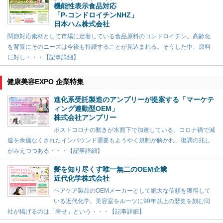
機能性表示食品対応
「P-コンドロイチンNHZ」
日本ハム株式会社
関節対応素材として市場に定着している食品原料のコンドロイチン。高齢化
を背景にそのニーズは今後も持続することが見込まれる。そうした中、原料
に対し・・・【記事詳細】
健康美容EXPO 企業特集
進化系受託製造のアンプリーが提案する「マーケテ
ィング連動型OEM」
株式会社アンプリー
ポストコロナの動きが水面下で加速している。コロナ禍で減
速を余儀なくされたインバウンド需要もようやく規制が解かれ、復調の兆し
がみえつつある・・・【記事詳細】
髪を知り尽くす唯一無二のOEM企業
近代化学株式会社
ヘアケア製品のOEMメーカーとして絶大な信頼を獲得して
いる近代化学。美容室をルーツに90年以上の歴史を刻む同
社が掲げるのは「幸せ」という・・・【記事詳細】