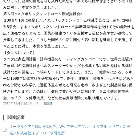
ちづくりに健康の視点を取り入れた概念を日本でも根付かせようという取り組
みに対し、本賞を贈呈しました。
第６回 <メタボリックシンドローム撲滅委員会>
２00６年1月に発足したメタボリックシンドローム撲滅委員会は、前年に内科
系8学会によるメタボリックシンドロームの診断基準作成を受けてその危険性を
広く啓発するとともに、国民の健康づくりを支援する活動を産学官が連携して
推進してきました。こうした国民の生活に関心の高い活動を継続して実施して
きたことに対し、本賞を贈呈しました。
【タニタについて】
タニタは家庭用計量・計測機器のリーディングカンパニーです。世界に先駆け
て家庭用の脂肪計付きヘルスメーターやからだを構成する組成分をはかる体組
成計などを開発し、市場をリードしてきました。また、「健康をはかる」をキ
ーに1990年に体重科学研究所を設立。医学、運動学、栄養学、心理学などあら
ゆる分野から科学的に適正体重を考える研究を進め、さまざまな製品開発に反
映させています。このほか、健康で豊かな生活に向けて「タニタ健康体重基
金」や「タニタ健康大賞」などの社会貢献活動にも取り組んでいます。
2010年11月11日 16：48
健康
関連記事
オーラルケアと腸活を1粒で。Wケアチュアブル「オラフル クリア」新発
売／株式会社イブフローラ研究所