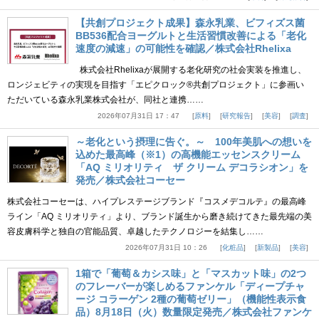
【共創プロジェクト成果】森永乳業、ビフィズス菌
BB536配合ヨーグルトと生活習慣改善による「老化
速度の減速」の可能性を確認／株式会社Rhelixa
株式会社Rhelixaが展開する老化研究の社会実装を推進し、
ロンジェビティの実現を目指す「エピクロック®共創プロジェクト」に参画い
ただいている森永乳業株式会社が、同社と連携……
2026年07月31日 17：47
原料
研究報告
美容
調査
～老化という摂理に告ぐ。～ 100年美肌への想いを
込めた最高峰（※1）の高機能エッセンスクリーム
「AQ ミリオリティ ザ クリーム デコラシオン」を
発売／株式会社コーセー
株式会社コーセーは、ハイプレステージブランド『コスメデコルテ』の最高峰
ライン「AQ ミリオリティ」より、ブランド誕生から磨き続けてきた最先端の美
容皮膚科学と独自の官能品質、卓越したテクノロジーを結集し……
2026年07月31日 10：26
化粧品
新製品
美容
1箱で「葡萄＆カシス味」と「マスカット味」の2つ
のフレーバーが楽しめるファンケル「ディープチャ
ージ コラーゲン 2種の葡萄ゼリー」（機能性表示食
品）8月18日（火）数量限定発売／株式会社ファンケ