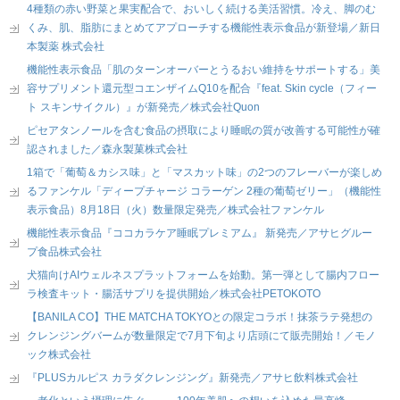
4種類の赤い野菜と果実配合で、おいしく続ける美活習慣。冷え、脚のむ
くみ、肌、脂肪にまとめてアプローチする機能性表示食品が新登場／新日
本製薬 株式会社
機能性表示食品「肌のターンオーバーとうるおい維持をサポートする」美
容サプリメント還元型コエンザイムQ10を配合『feat. Skin cycle（フィー
ト スキンサイクル）』が新発売／株式会社Quon
ピセアタンノールを含む食品の摂取により睡眠の質が改善する可能性が確
認されました／森永製菓株式会社
1箱で「葡萄＆カシス味」と「マスカット味」の2つのフレーバーが楽しめ
るファンケル「ディープチャージ コラーゲン 2種の葡萄ゼリー」（機能性
表示食品）8月18日（火）数量限定発売／株式会社ファンケル
機能性表示食品『ココカラケア睡眠プレミアム』 新発売／アサヒグルー
プ食品株式会社
犬猫向けAIウェルネスプラットフォームを始動。第一弾として腸内フロー
ラ検査キット・腸活サプリを提供開始／株式会社PETOKOTO
【BANILA CO】THE MATCHA TOKYOとの限定コラボ！抹茶ラテ発想の
クレンジングバームが数量限定で7月下旬より店頭にて販売開始！／モノ
ック株式会社
『PLUSカルピス カラダクレンジング』新発売／アサヒ飲料株式会社