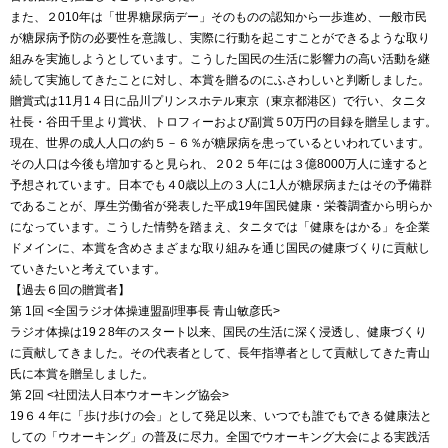
また、２010年は「世界糖尿病デー」そのものの認知から一歩進め、一般市民
が糖尿病予防の必要性を意識し、実際に行動を起こすことができるような取り
組みを実施しようとしています。こうした国民の生活に影響力の高い活動を継
続して実施してきたことに対し、本賞を贈るのにふさわしいと判断しました。
贈賞式は11月1４日に品川プリンスホテル東京（東京都港区）で行い、タニタ
社長・谷田千里より賞状、トロフィーおよび副賞５0万円の目録を贈呈します。
現在、世界の成人人口の約５－６％が糖尿病を患っているといわれています。
その人口は今後も増加すると見られ、２0２５年には３億8000万人に達すると
予想されています。日本でも４0歳以上の３人に1人が糖尿病またはその予備群
であることが、厚生労働省が発表した平成19年国民健康・栄養調査から明らか
になっています。こうした情勢を踏まえ、タニタでは「健康をはかる」を企業
ドメインに、本賞を含めさまざまな取り組みを通じ国民の健康づくりに貢献し
ていきたいと考えています。
【過去６回の贈賞者】
第 1回 <全国ラジオ体操連盟副理事長 青山敏彦氏>
ラジオ体操は19２8年のスタート以来、国民の生活に深く浸透し、健康づくり
に貢献してきました。その代表者として、長年指導者として貢献してきた青山
氏に本賞を贈呈しました。
第 2回 <社団法人日本ウオーキング協会>
19６４年に「歩け歩けの会」として発足以来、いつでも誰でもできる健康法と
しての「ウオーキング」の普及に尽力。全国でウオーキング大会による実践活