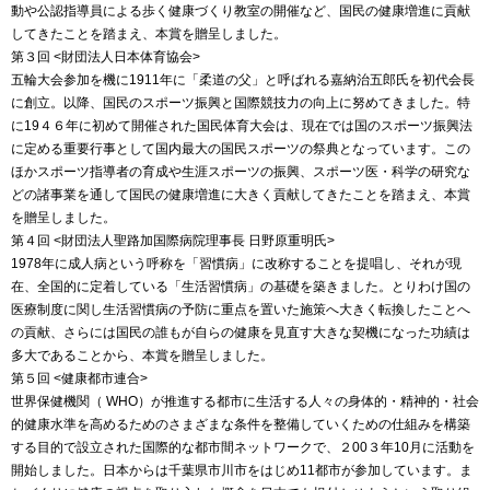
動や公認指導員による歩く健康づくり教室の開催など、国民の健康増進に貢献
してきたことを踏まえ、本賞を贈呈しました。
第３回 <財団法人日本体育協会>
五輪大会参加を機に1911年に「柔道の父」と呼ばれる嘉納治五郎氏を初代会長
に創立。以降、国民のスポーツ振興と国際競技力の向上に努めてきました。特
に19４６年に初めて開催された国民体育大会は、現在では国のスポーツ振興法
に定める重要行事として国内最大の国民スポーツの祭典となっています。この
ほかスポーツ指導者の育成や生涯スポーツの振興、スポーツ医・科学の研究な
どの諸事業を通して国民の健康増進に大きく貢献してきたことを踏まえ、本賞
を贈呈しました。
第４回 <財団法人聖路加国際病院理事長 日野原重明氏>
1978年に成人病という呼称を「習慣病」に改称することを提唱し、それが現
在、全国的に定着している「生活習慣病」の基礎を築きました。とりわけ国の
医療制度に関し生活習慣病の予防に重点を置いた施策へ大きく転換したことへ
の貢献、さらには国民の誰もが自らの健康を見直す大きな契機になった功績は
多大であることから、本賞を贈呈しました。
第５回 <健康都市連合>
世界保健機関（ WHO）が推進する都市に生活する人々の身体的・精神的・社会
的健康水準を高めるためのさまざまな条件を整備していくための仕組みを構築
する目的で設立された国際的な都市間ネットワークで、２00３年10月に活動を
開始しました。日本からは千葉県市川市をはじめ11都市が参加しています。ま