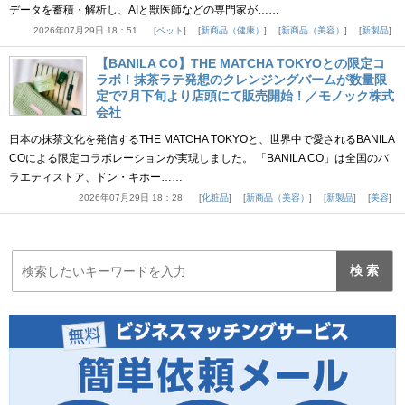
データを蓄積・解析し、AIと獣医師などの専門家が……
2026年07月29日 18：51
ペット
新商品（健康）
新商品（美容）
新製品
【BANILA CO】THE MATCHA TOKYOとの限定コ
ラボ！抹茶ラテ発想のクレンジングバームが数量限
定で7月下旬より店頭にて販売開始！／モノック株式
会社
日本の抹茶文化を発信するTHE MATCHA TOKYOと、世界中で愛されるBANILA
COによる限定コラボレーションが実現しました。 「BANILA CO」は全国のバ
ラエティストア、ドン・キホー……
2026年07月29日 18：28
化粧品
新商品（美容）
新製品
美容