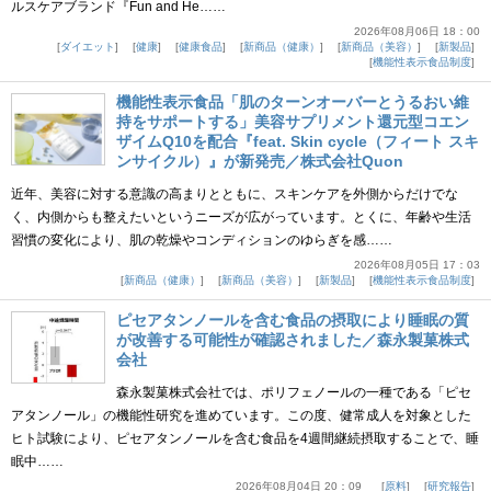
ルスケアブランド『Fun and He……
2026年08月06日 18：00
ダイエット
健康
健康食品
新商品（健康）
新商品（美容）
新製品
機能性表示食品制度
機能性表示食品「肌のターンオーバーとうるおい維
持をサポートする」美容サプリメント還元型コエン
ザイムQ10を配合『feat. Skin cycle（フィート スキ
ンサイクル）』が新発売／株式会社Quon
近年、美容に対する意識の高まりとともに、スキンケアを外側からだけでな
く、内側からも整えたいというニーズが広がっています。とくに、年齢や生活
習慣の変化により、肌の乾燥やコンディションのゆらぎを感……
2026年08月05日 17：03
新商品（健康）
新商品（美容）
新製品
機能性表示食品制度
ピセアタンノールを含む食品の摂取により睡眠の質
が改善する可能性が確認されました／森永製菓株式
会社
森永製菓株式会社では、ポリフェノールの一種である「ピセ
アタンノール」の機能性研究を進めています。この度、健常成人を対象とした
ヒト試験により、ピセアタンノールを含む食品を4週間継続摂取することで、睡
眠中……
2026年08月04日 20：09
原料
研究報告