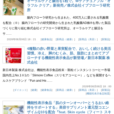
オーラルケアと腸活を1粒で。Wケアチュアブル「オ
ラフル クリア」新発売／株式会社イブフローラ研究
所
腸内フローラ研究から生まれた、400万人に愛される乳酸菌
を配合（※） 腸内フローラの研究開発から生まれた乳酸菌AD株®を用いた製品
づくりに取り組む株式会社イブフローラ研究所は、オーラルケアと腸活を
サ……
2026年08月06日 18：21
健康食品
新商品（健康）
新商品（美容）
新製品
4種類の赤い野菜と果実配合で、おいしく続ける美活
習慣。冷え、脚のむくみ、肌、脂肪にまとめてアプ
ローチする機能性表示食品が新登場／新日本製薬 株
式会社
新日本製薬 株式会社は、機能性表示食品粉末・顆粒インスタントコーヒー市場
国内売上No.1※1の「Slimore Coffee（スリモアコーヒー）」などを展開するヘ
ルスケアブランド『Fun and He……
2026年08月06日 18：00
ダイエット
健康
健康食品
新商品（健康）
新商品（美容）
新製品
機能性表示食品制度
機能性表示食品「肌のターンオーバーとうるおい維
持をサポートする」美容サプリメント還元型コエン
ザイムQ10を配合『feat. Skin cycle（フィート スキ