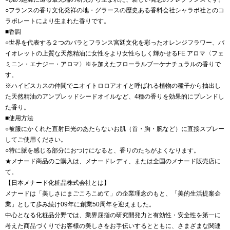
○フランスの香り文化発祥の地・グラースの歴史ある香料会社シャラボ社とのコ
ラボレートにより生まれた香りです。
■香調
○世界を代表する２つのバラとフランス宮廷文化を彩ったオレンジフラワー、バ
イオレットの上質な天然精油に女性をより女性らしく輝かせるFE アロマ〈フェ
ミニン・エナジー・アロマ〉※を加えたフローラルブーケナチュラルの香りで
す。
※ハイビスカスの仲間でニオイトロロアオイと呼ばれる植物の種子から抽出し
た天然精油のアンブレッドシードオイルなど、4種の香りを効果的にブレンドし
た香り。
■使用方法
○被服にかくれた直射日光のあたらないお肌（首・胸・腕など）に直接スプレー
してご使用ください。
○特に脈を感じる部分におつけになると、香りのたちがよくなります。
★メナード商品のご購入は、メナードレディ、または全国のメナード販売店に
て。
【日本メナード化粧品株式会社とは】
メナードは「美しさにまごころこめて」の企業理念のもと、「美的生活提案企
業」として歩み続け09年に創業50周年を迎えました。
中心となる化粧品分野では、業界屈指の研究開発力と有効性・安全性を第一に
考えた商品づくりでお客様の美しさをお手伝いするとともに、さまざまな関連