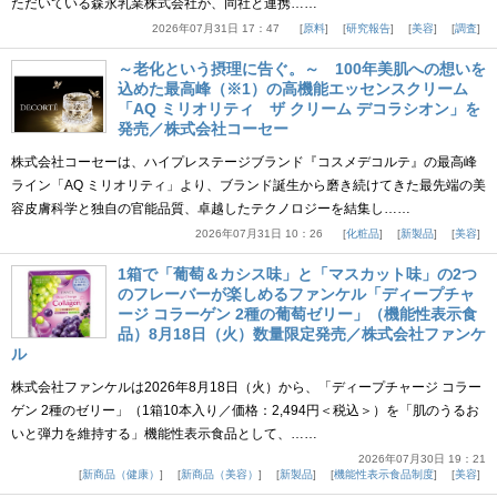
ただいている森永乳業株式会社が、同社と連携……
2026年07月31日 17：47
原料
研究報告
美容
調査
～老化という摂理に告ぐ。～ 100年美肌への想いを
込めた最高峰（※1）の高機能エッセンスクリーム
「AQ ミリオリティ ザ クリーム デコラシオン」を
発売／株式会社コーセー
株式会社コーセーは、ハイプレステージブランド『コスメデコルテ』の最高峰
ライン「AQ ミリオリティ」より、ブランド誕生から磨き続けてきた最先端の美
容皮膚科学と独自の官能品質、卓越したテクノロジーを結集し……
2026年07月31日 10：26
化粧品
新製品
美容
1箱で「葡萄＆カシス味」と「マスカット味」の2つ
のフレーバーが楽しめるファンケル「ディープチャ
ージ コラーゲン 2種の葡萄ゼリー」（機能性表示食
品）8月18日（火）数量限定発売／株式会社ファンケ
ル
株式会社ファンケルは2026年8月18日（火）から、「ディープチャージ コラー
ゲン 2種のゼリー」（1箱10本入り／価格：2,494円＜税込＞）を「肌のうるお
いと弾力を維持する」機能性表示食品として、……
2026年07月30日 19：21
新商品（健康）
新商品（美容）
新製品
機能性表示食品制度
美容