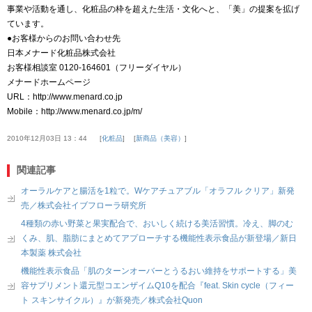
事業や活動を通し、化粧品の枠を超えた生活・文化へと、「美」の提案を拡げ
ています。
●お客様からのお問い合わせ先
日本メナード化粧品株式会社
お客様相談室 0120-164601（フリーダイヤル）
メナードホームページ
URL：http://www.menard.co.jp
Mobile：http://www.menard.co.jp/m/
2010年12月03日 13：44
化粧品
新商品（美容）
関連記事
オーラルケアと腸活を1粒で。Wケアチュアブル「オラフル クリア」新発
売／株式会社イブフローラ研究所
4種類の赤い野菜と果実配合で、おいしく続ける美活習慣。冷え、脚のむ
くみ、肌、脂肪にまとめてアプローチする機能性表示食品が新登場／新日
本製薬 株式会社
機能性表示食品「肌のターンオーバーとうるおい維持をサポートする」美
容サプリメント還元型コエンザイムQ10を配合『feat. Skin cycle（フィー
ト スキンサイクル）』が新発売／株式会社Quon