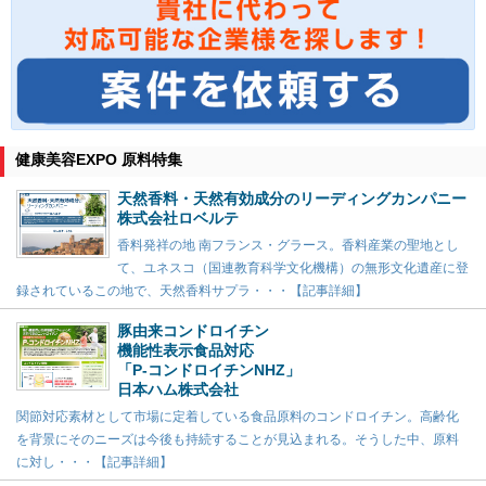
健康美容EXPO 原料特集
天然香料・天然有効成分のリーディングカンパニー
株式会社ロベルテ
香料発祥の地 南フランス・グラース。香料産業の聖地とし
て、ユネスコ（国連教育科学文化機構）の無形文化遺産に登
録されているこの地で、天然香料サプラ・・・【記事詳細】
豚由来コンドロイチン
機能性表示食品対応
「P-コンドロイチンNHZ」
日本ハム株式会社
関節対応素材として市場に定着している食品原料のコンドロイチン。高齢化
を背景にそのニーズは今後も持続することが見込まれる。そうした中、原料
に対し・・・【記事詳細】