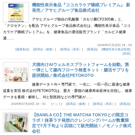
機能性表示食品『ココカラケア睡眠プレミアム』 新
発売／アサヒグループ食品株式会社
アサヒグループ独自の乳酸菌「ガセリ菌CP2305株」と、
「クロセチン」を配合 アサヒグループ食品株式会社は、機能性表示食品『ココ
カラケア睡眠プレミアム』を、健康食品の通信販売ブランド「カルピス健康
通……
2026年07月30日 18：50
健康食品
新商品（健康）
新商品（美容）
新製品
機能性表示食品制度
美容
犬猫向けAIウェルネスプラットフォームを始動。第
一弾として腸内フローラ検査キット・腸活サプリを
提供開始／株式会社PETOKOTO
健康データ × AI + 専門家で、一生に、一匹一匹に最適な健康
提案を実現 株式会社PETOKOTOは、愛犬・愛猫の健康寿命延伸を目指し、健康
データを蓄積・解析し、AIと獣医師などの専門家が……
2026年07月29日 18：51
ペット
新商品（健康）
新商品（美容）
新製品
【BANILA CO】THE MATCHA TOKYOとの限定コ
ラボ！抹茶ラテ発想のクレンジングバームが数量限
定で7月下旬より店頭にて販売開始！／モノック株式
会社