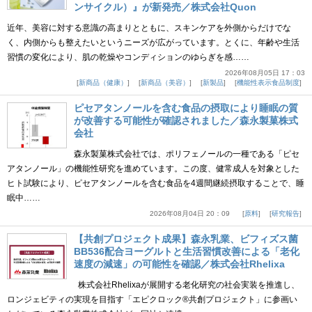
ンサイクル）』が新発売／株式会社Quon
近年、美容に対する意識の高まりとともに、スキンケアを外側からだけでな
く、内側からも整えたいというニーズが広がっています。とくに、年齢や生活
習慣の変化により、肌の乾燥やコンディションのゆらぎを感……
2026年08月05日 17：03
新商品（健康）
新商品（美容）
新製品
機能性表示食品制度
ピセアタンノールを含む食品の摂取により睡眠の質
が改善する可能性が確認されました／森永製菓株式
会社
森永製菓株式会社では、ポリフェノールの一種である「ピセ
アタンノール」の機能性研究を進めています。この度、健常成人を対象とした
ヒト試験により、ピセアタンノールを含む食品を4週間継続摂取することで、睡
眠中……
2026年08月04日 20：09
原料
研究報告
【共創プロジェクト成果】森永乳業、ビフィズス菌
BB536配合ヨーグルトと生活習慣改善による「老化
速度の減速」の可能性を確認／株式会社Rhelixa
株式会社Rhelixaが展開する老化研究の社会実装を推進し、
ロンジェビティの実現を目指す「エピクロック®共創プロジェクト」に参画い