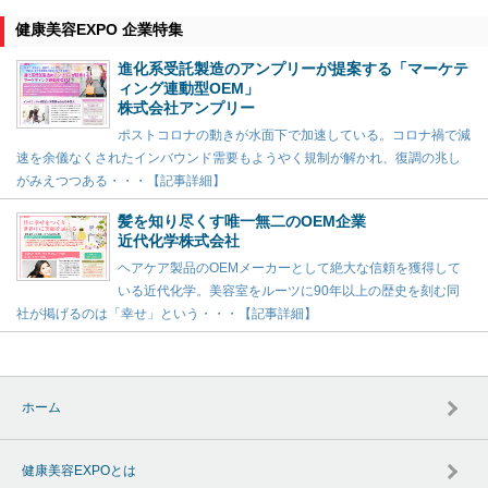
健康美容EXPO 企業特集
進化系受託製造のアンプリーが提案する「マーケテ
ィング連動型OEM」
株式会社アンプリー
ポストコロナの動きが水面下で加速している。コロナ禍で減
速を余儀なくされたインバウンド需要もようやく規制が解かれ、復調の兆し
がみえつつある・・・【記事詳細】
髪を知り尽くす唯一無二のOEM企業
近代化学株式会社
ヘアケア製品のOEMメーカーとして絶大な信頼を獲得して
いる近代化学。美容室をルーツに90年以上の歴史を刻む同
社が掲げるのは「幸せ」という・・・【記事詳細】
ホーム
健康美容EXPOとは