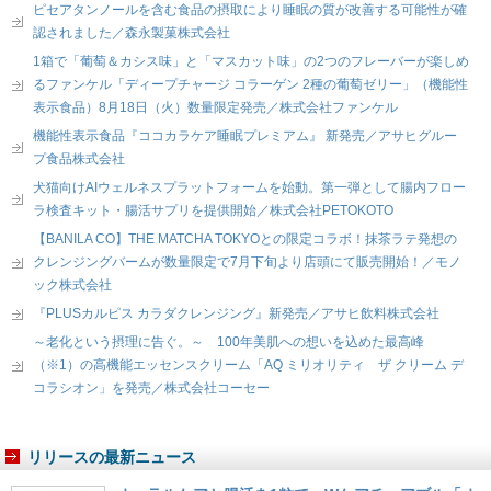
ピセアタンノールを含む食品の摂取により睡眠の質が改善する可能性が確
認されました／森永製菓株式会社
1箱で「葡萄＆カシス味」と「マスカット味」の2つのフレーバーが楽しめ
るファンケル「ディープチャージ コラーゲン 2種の葡萄ゼリー」（機能性
表示食品）8月18日（火）数量限定発売／株式会社ファンケル
機能性表示食品『ココカラケア睡眠プレミアム』 新発売／アサヒグルー
プ食品株式会社
犬猫向けAIウェルネスプラットフォームを始動。第一弾として腸内フロー
ラ検査キット・腸活サプリを提供開始／株式会社PETOKOTO
【BANILA CO】THE MATCHA TOKYOとの限定コラボ！抹茶ラテ発想の
クレンジングバームが数量限定で7月下旬より店頭にて販売開始！／モノ
ック株式会社
『PLUSカルピス カラダクレンジング』新発売／アサヒ飲料株式会社
～老化という摂理に告ぐ。～ 100年美肌への想いを込めた最高峰
（※1）の高機能エッセンスクリーム「AQ ミリオリティ ザ クリーム デ
コラシオン」を発売／株式会社コーセー
リリースの最新ニュース