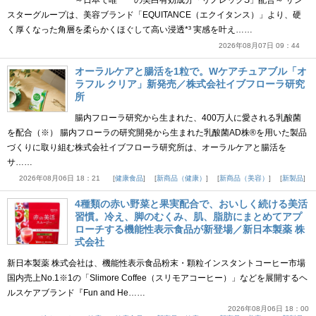
スターグループは、美容ブランド「EQUITANCE（エクイタンス）」より、硬
く厚くなった角層を柔らかくほぐして高い浸透*³ 実感を叶え……
2026年08月07日 09：44
オーラルケアと腸活を1粒で。Wケアチュアブル「オ
ラフル クリア」新発売／株式会社イブフローラ研究
所
腸内フローラ研究から生まれた、400万人に愛される乳酸菌
を配合（※） 腸内フローラの研究開発から生まれた乳酸菌AD株®を用いた製品
づくりに取り組む株式会社イブフローラ研究所は、オーラルケアと腸活を
サ……
2026年08月06日 18：21
健康食品
新商品（健康）
新商品（美容）
新製品
4種類の赤い野菜と果実配合で、おいしく続ける美活
習慣。冷え、脚のむくみ、肌、脂肪にまとめてアプ
ローチする機能性表示食品が新登場／新日本製薬 株
式会社
新日本製薬 株式会社は、機能性表示食品粉末・顆粒インスタントコーヒー市場
国内売上No.1※1の「Slimore Coffee（スリモアコーヒー）」などを展開するヘ
ルスケアブランド『Fun and He……
2026年08月06日 18：00