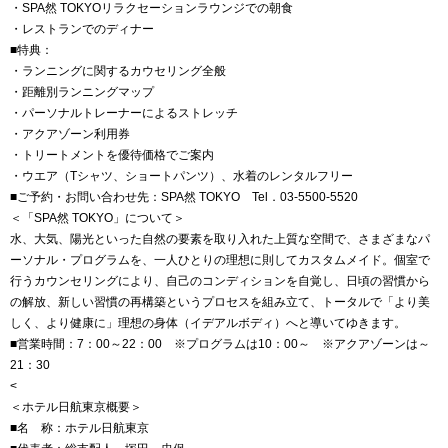
・SPA然 TOKYOリラクセーションラウンジでの朝食
・レストランでのディナー
■特典：
・ランニングに関するカウセリング全般
・距離別ランニングマップ
・パーソナルトレーナーによるストレッチ
・アクアゾーン利用券
・トリートメントを優待価格でご案内
・ウエア（Tシャツ、ショートパンツ）、水着のレンタルフリー
■ご予約・お問い合わせ先：SPA然 TOKYO Tel．03-5500-5520
＜「SPA然 TOKYO」について＞
水、大気、陽光といった自然の要素を取り入れた上質な空間で、さまざまなパ
ーソナル・プログラムを、一人ひとりの理想に則してカスタムメイド。個室で
行うカウンセリングにより、自己のコンディションを自覚し、日頃の習慣から
の解放、新しい習慣の再構築というプロセスを組み立て、トータルで「より美
しく、より健康に」理想の身体（イデアルボディ）へと導いてゆきます。
■営業時間：7：00～22：00 ※プログラムは10：00～ ※アクアゾーンは～
21：30
<
＜ホテル日航東京概要＞
■名 称：ホテル日航東京