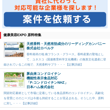
健康美容EXPO 原料特集
天然香料・天然有効成分のリーディングカンパニー
株式会社ロベルテ
香料発祥の地 南フランス・グラース。香料産業の聖地とし
て、ユネスコ（国連教育科学文化機構）の無形文化遺産に登
録されているこの地で、天然香料サプラ・・・【記事詳細】
豚由来コンドロイチン
機能性表示食品対応
「P-コンドロイチンNHZ」
日本ハム株式会社
関節対応素材として市場に定着している食品原料のコンドロイチン。高齢化
を背景にそのニーズは今後も持続することが見込まれる。そうした中、原料
に対し・・・【記事詳細】