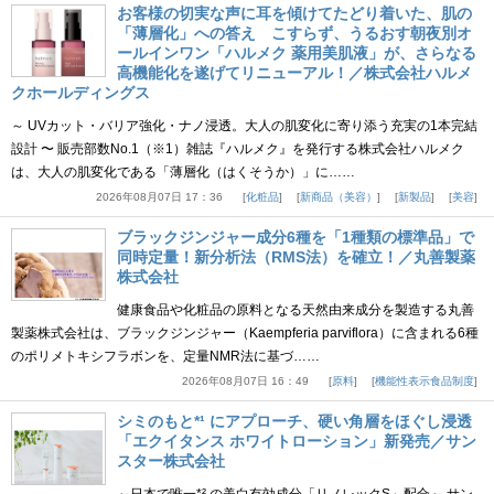
お客様の切実な声に耳を傾けてたどり着いた、肌の
「薄層化」への答え こすらず、うるおす朝夜別オ
ールインワン「ハルメク 薬用美肌液」が、さらなる
高機能化を遂げてリニューアル！／株式会社ハルメ
クホールディングス
～ UVカット・バリア強化・ナノ浸透。大人の肌変化に寄り添う充実の1本完結
設計 〜 販売部数No.1（※1）雑誌『ハルメク』を発行する株式会社ハルメク
は、大人の肌変化である「薄層化（はくそうか）」に……
2026年08月07日 17：36
化粧品
新商品（美容）
新製品
美容
ブラックジンジャー成分6種を「1種類の標準品」で
同時定量！新分析法（RMS法）を確立！／丸善製薬
株式会社
健康食品や化粧品の原料となる天然由来成分を製造する丸善
製薬株式会社は、ブラックジンジャー（Kaempferia parviflora）に含まれる6種
のポリメトキシフラボンを、定量NMR法に基づ……
2026年08月07日 16：49
原料
機能性表示食品制度
シミのもと*¹ にアプローチ、硬い角層をほぐし浸透
「エクイタンス ホワイトローション」新発売／サン
スター株式会社
～日本で唯一*² の美白有効成分「リノレックS」配合～ サン