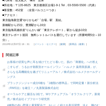
■代表者：総支配人 塚田 忠保
■所在地：〒135-8625 東京都港区台場1-9-1 Tel．03-5500-5500（代表）
■客室数：452室 （全室バルコニーつき）
■アクセス：
東京臨海新交通“ゆりかもめ”「台場」駅 直結。
新橋駅から15分、豊洲駅から16分
東京臨海高速鉄道“りんかい線”「東京テレポート」駅から徒歩10分
東京テレポート巡回 無料シャトルバスを運行しています（所要時間5分～10
分）。
2010年12月07日 16：31
イベント・セミナー
健康
新商品（健康）
関連記事
お客様の切実な声に耳を傾けてたどり着いた、肌の「薄層化」への答え
こすらず、うるおす朝夜別オールインワン「ハルメク 薬用美肌液」が、
さらなる高機能化を遂げてリニューアル！／株式会社ハルメクホールディ
ングス
ブラックジンジャー成分6種を「1種類の標準品」で同時定量！新分析法
（RMS法）を確立！／丸善製薬株式会社
オーラルケアと腸活を1粒で。Wケアチュアブル「オラフル クリア」新発
売／株式会社イブフローラ研究所
4種類の赤い野菜と果実配合で、おいしく続ける美活習慣。冷え、脚のむ