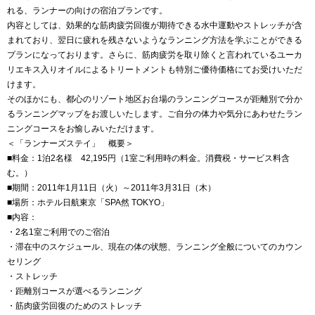
れる、ランナーの向けの宿泊プランです。
内容としては、効果的な筋肉疲労回復が期待できる水中運動やストレッチが含
まれており、翌日に疲れを残さないようなランニング方法を学ぶことができる
プランになっております。さらに、筋肉疲労を取り除くと言われているユーカ
リエキス入りオイルによるトリートメントも特別ご優待価格にてお受けいただ
けます。
そのほかにも、都心のリゾート地区お台場のランニングコースが距離別で分か
るランニングマップをお渡しいたします。ご自分の体力や気分にあわせたラン
ニングコースをお愉しみいただけます。
＜「ランナーズステイ」 概要＞
■料金：1泊2名様 42,195円（1室ご利用時の料金。消費税・サービス料含
む。）
■期間：2011年1月11日（火）～2011年3月31日（木）
■場所：ホテル日航東京「SPA然 TOKYO」
■内容：
・2名1室ご利用でのご宿泊
・滞在中のスケジュール、現在の体の状態、ランニング全般についてのカウン
セリング
・ストレッチ
・距離別コースが選べるランニング
・筋肉疲労回復のためのストレッチ