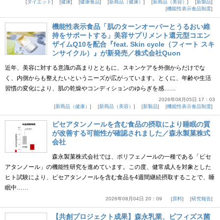
ダイエット
健康
健康食品
新商品（健康）
新商品（美容）
新製品
機能性表示食品制度
機能性表示食品「肌のターンオーバーとうるおい維
持をサポートする」美容サプリメント還元型コエン
ザイムQ10を配合『feat. Skin cycle（フィート スキ
ンサイクル）』が新発売／株式会社Quon
近年、美容に対する意識の高まりとともに、スキンケアを外側からだけでな
く、内側からも整えたいというニーズが広がっています。とくに、年齢や生活
習慣の変化により、肌の乾燥やコンディションのゆらぎを感……
2026年08月05日 17：03
新商品（健康）
新商品（美容）
新製品
機能性表示食品制度
ピセアタンノールを含む食品の摂取により睡眠の質
が改善する可能性が確認されました／森永製菓株式
会社
森永製菓株式会社では、ポリフェノールの一種である「ピセ
アタンノール」の機能性研究を進めています。この度、健常成人を対象とした
ヒト試験により、ピセアタンノールを含む食品を4週間継続摂取することで、睡
眠中……
2026年08月04日 20：09
原料
研究報告
【共創プロジェクト成果】森永乳業、ビフィズス菌