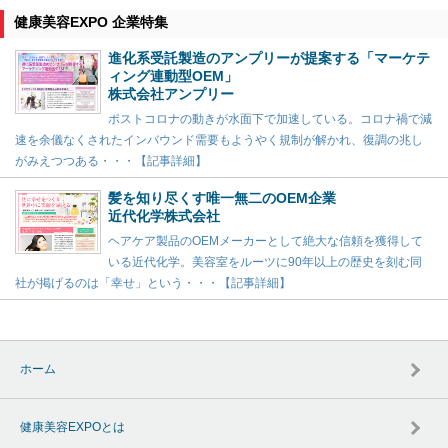
健康美容EXPO 企業特集
進化系受託製造のアンプリーが提案する「マーケテ
ィング連動型OEM」
株式会社アンプリー
ポストコロナの動きが水面下で加速している。コロナ禍で減
速を余儀なくされたインバウンド需要もようやく規制が解かれ、復調の兆し
がみえつつある・・・【記事詳細】
髪を知り尽くす唯一無二のOEM企業
近代化学株式会社
ヘアケア製品のOEMメーカーとして絶大な信頼を獲得して
いる近代化学。美容室をルーツに90年以上の歴史を刻む同
社が掲げるのは「幸せ」という・・・【記事詳細】
ホーム
健康美容EXPOとは