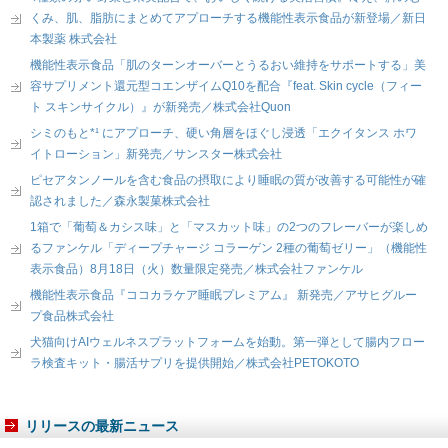
くみ、肌、脂肪にまとめてアプローチする機能性表示食品が新登場／新日
本製薬 株式会社
機能性表示食品「肌のターンオーバーとうるおい維持をサポートする」美
容サプリメント還元型コエンザイムQ10を配合『feat. Skin cycle（フィー
ト スキンサイクル）』が新発売／株式会社Quon
シミのもと*¹ にアプローチ、硬い角層をほぐし浸透「エクイタンス ホワ
イトローション」新発売／サンスター株式会社
ピセアタンノールを含む食品の摂取により睡眠の質が改善する可能性が確
認されました／森永製菓株式会社
1箱で「葡萄＆カシス味」と「マスカット味」の2つのフレーバーが楽しめ
るファンケル「ディープチャージ コラーゲン 2種の葡萄ゼリー」（機能性
表示食品）8月18日（火）数量限定発売／株式会社ファンケル
機能性表示食品『ココカラケア睡眠プレミアム』 新発売／アサヒグルー
プ食品株式会社
犬猫向けAIウェルネスプラットフォームを始動。第一弾として腸内フロー
ラ検査キット・腸活サプリを提供開始／株式会社PETOKOTO
リリースの最新ニュース