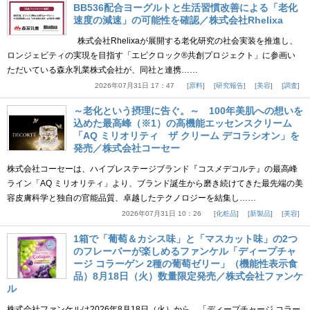
BB536配合ヨーグルトと生活習慣改善による「老化
速度の減速」の可能性を確認／株式会社Rhelixa
株式会社Rhelixaが展開する老化研究の社会実装を推進し、
ロンジェビティの実現を目指す「エピクロック®共創プロジェクト」に参画い
ただいている森永乳業株式会社が、同社と連携……
2026年07月31日 17：47
原料
研究報告
美容
調査
～老化という摂理に告ぐ。～ 100年美肌への想いを
込めた最高峰（※1）の高機能エッセンスクリーム
「AQ ミリオリティ ザ クリーム デコラシオン」を
発売／株式会社コーセー
株式会社コーセーは、ハイプレステージブランド『コスメデコルテ』の最高峰
ライン「AQ ミリオリティ」より、ブランド誕生から磨き続けてきた最先端の美
容皮膚科学と独自の官能品質、卓越したテクノロジーを結集し……
2026年07月31日 10：26
化粧品
新製品
美容
1箱で「葡萄＆カシス味」と「マスカット味」の2つ
のフレーバーが楽しめるファンケル「ディープチャ
ージ コラーゲン 2種の葡萄ゼリー」（機能性表示食
品）8月18日（火）数量限定発売／株式会社ファンケ
ル
株式会社ファンケルは2026年8月18日（火）から、「ディープチャージ コラー