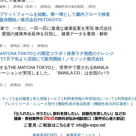
健康）
新商品（美容）
新製品
機能性表示食品制度
美容
スプラットフォームを始動。第一弾として腸内フローラ検査
供開始／株式会社PETOKOTO
+ 専門家で、一生に、一匹一匹に最適な健康提案を実現 株式会社
愛犬・愛猫の健康寿命延伸を目指し、健康データを蓄積・解析
康）
新商品（美容）
新製品
HE MATCHA TOKYOとの限定コラボ！抹茶ラテ発想のクレンジ
で7月下旬より店頭にて販売開始！／モノック株式会社
THE MATCHA TOKYOと、世界中で愛されるBANILA
ーションが実現しました。 「BANILA CO」は全国のバラ
容）
新製品
美容
トマップ
会社概要
求人情報
ヘルプ
利用者情報の外部送信について
利用規約
プレスリリース・ニュース受付
機能性表示食品制度［機能性表示対応素材］
健康美容EXPO
|
健康美容ニュース
|