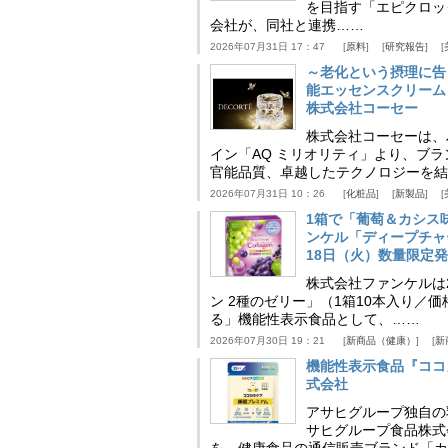
を目指す「エピクロッ
会社が、同社と連携……
2026年07月31日 17：47
原料
研究報告
～老化という摂理に告
能エッセンスクリーム
株式会社コーセー
株式会社コーセーは、
イン「AQ ミリオリティ」より、ブ
官能品質、卓越したテクノロジーを結
2026年07月31日 10：26
化粧品
新製品
1箱で「葡萄＆カシス
ンケル「ディープチャ
18日（火）数量限定
株式会社ファンケルは2
ン 2種のゼリー」（1箱10本入り／
る」機能性表示食品として、……
2026年07月30日 19：21
新商品（健康）
新
機能性表示食品『ココ
式会社
アサヒグループ独自の
サヒグループ食品株式
を、健康食品の通信販売ブランド「カ