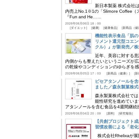
新日本製薬 株式会社
内売上No.1※1の「Slimore C
『Fun and He……
2026年08月06日 18：00
ダイエット
健康
健康食品
新商品（健
機能性表示食品「肌の
リメント還元型コエンザイム
クル）』が新発売／株
近年、美容に対する意
内側からも整えたいというニーズが広
の乾燥やコンディションのゆらぎを感
2026年08月05日 17：03
新商品（健康）
新
ピセアタンノールを含
ました／森永製菓株式
森永製菓株式会社では
能性研究を進めていま
アタンノールを含む食品を4週間継続
2026年08月04日 20：09
原料
研究報告
【共創プロジェクト成
習慣改善による「老化速
株式会社Rhelix