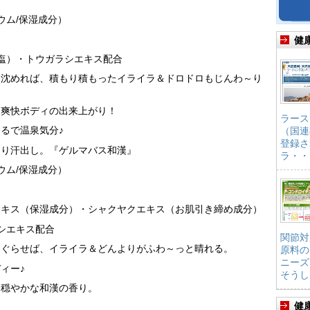
ウム/保湿成分）
）
健
塩）・トウガラシエキス配合
を沈めれば、積もり積もったイライラ＆ドロドロもじんわ～り
り爽快ボディの出来上がり！
ラース
るで温泉気分♪
（国連
登録さ
さり汗出し。『ゲルマバス和漢』
ラ・・
ウム/保湿成分）
エキス（保湿成分）・シャクヤクエキス（お肌引き締め成分）
シエキス配合
関節対
くぐらせば、イライラ＆どんよりがふわ～っと晴れる。
原料の
ニーズ
ィー♪
そうし
！穏やかな和漢の香り。
健