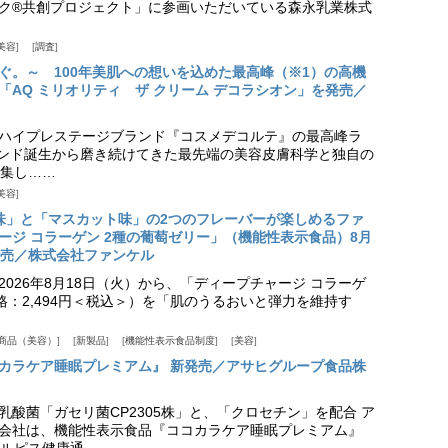
ク®共創プロジェクト」に参画いただいている森永乳業株式
美容
調査
ぐ。～ 100年美肌への想いを込めた最高峰（※1）の高機
「AQ ミリオリティ ザ クリーム デコラシオン」を発売／
ハイプレステージブランド『コスメデコルテ』の最高峰ラ
ランド誕生から磨き続けてきた最先端の美容皮膚科学と独自の
集し……
美容
味」と「マスカット味」の2つのフレーバーが楽しめるファ
ージ コラーゲン 2種の葡萄ゼリー」（機能性表示食品）8月
発売／株式会社ファンケル
026年8月18日（火）から、「ディープチャージ コラーゲ
価格：2,494円＜税込＞）を「肌のうるおいと弾力を維持す
商品（美容）
新製品
機能性表示食品制度
美容
カラケア睡眠プレミアム』 新発売／アサヒグループ食品株
乳酸菌「ガセリ菌CP2305株」と、「クロセチン」を配合 ア
会社は、機能性表示食品『ココカラケア睡眠プレミアム』
ルピス健康通……