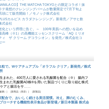
BANILA CO】THE MATCHA TOKYOとの限定コラボ！抹
ラテ発想のクレンジングバームが数量限定で7月下旬よ
店頭にて販売開始！／モノック株式会社
PLUSカルピス カラダクレンジング』新発売／アサヒ飲
株式会社
老化という摂理に告ぐ。～ 100年美肌への想いを込め
最高峰（※1）の高機能エッセンスクリーム「AQ ミリオ
ティ ザ クリーム デコラシオン」を発売／株式会社コ
セー
1粒で。Wケアチュアブル「オラフル クリア」新発売／株式
所
生まれた、400万人に愛される乳酸菌を配合（※） 腸内フ
生まれた乳酸菌AD株®を用いた製品づくりに取り組む株式
ケアと腸活をサ……
健康）
新商品（美容）
新製品
実配合で、おいしく続ける美活習慣。冷え、脚のむくみ、
プローチする機能性表示食品が新登場／新日本製薬 株式会