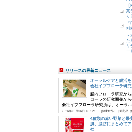
【
茶
り
『
料
～
た
リ
ー
リリースの最新ニュース
オーラルケアと腸活を
会社イブフローラ研究
腸内フローラ研究から
ローラの研究開発から
会社イブフローラ研究所は、オーラル
2026年08月06日 18：21
健康食品
新商品（
4種類の赤い野菜と果
肌、脂肪にまとめてア
社