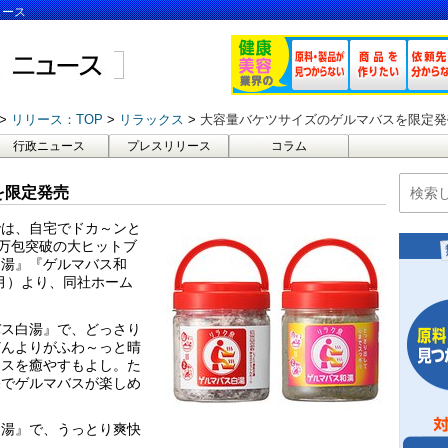
ュース
リリース：TOP
リラックス
大容量バケツサイズのゲルマバスを限定発
行政ニュース
プレスリリース
コラム
を限定発売
では、自宅でドカ～ンと
0万包突破の大ヒットブ
白湯』『ゲルマバス和
（月）より、同社ホーム
バス白湯』で、どっさり
どんよりがふわ～っと晴
レスを癒やすもよし。た
宅でゲルマバスが楽しめ
白湯』で、うっとり爽快