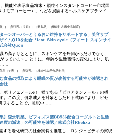
は、機能性表示食品粉末・顆粒インスタントコーヒー市場国
offee（スリモアコーヒー）」などを展開するヘルスケアブランド
康）
新商品（美容）
新製品
機能性表示食品制度
ターンオーバーとうるおい維持をサポートする」美容サプ
Q10を配合『feat. Skin cycle（フィート スキンサイ
式会社Quon
識の高まりとともに、スキンケアを外側からだけでなく、
がっています。とくに、年齢や生活習慣の変化により、肌
……
商品（美容）
新製品
機能性表示食品制度
む食品の摂取により睡眠の質が改善する可能性が確認され
会社
、ポリフェノールの一種である「ピセアタンノール」の機
す。この度、健常成人を対象としたヒト試験により、ピセ
摂取することで、睡眠中……
果】森永乳業、ビフィズス菌BB536配合ヨーグルトと生活
度の減速」の可能性を確認／株式会社Rhelixa
aが展開する老化研究の社会実装を推進し、ロンジェビティの実現