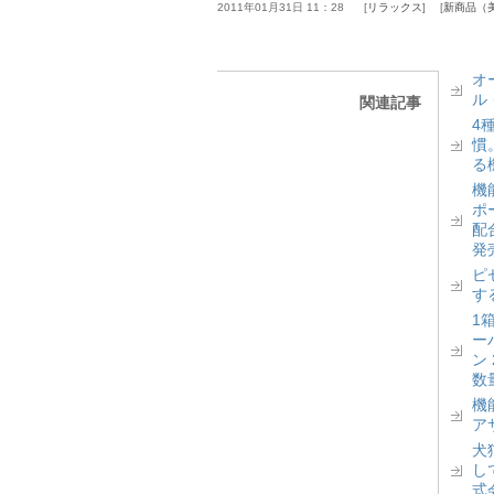
2011年01月31日 11：28
リラックス
新商品（
オ
ル
関連記事
4
慣
る
機
ポ
配
発
ピ
す
1
ー
ン
数
機
ア
犬
し
式