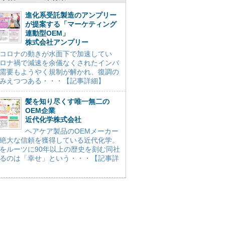
進化系受託製造のアンプリー
が提案する「マーケティング
連動型OEM」
株式会社アンプリー
コロナの動きが水面下で加速してい
ロナ禍で減速を余儀なくされたインバ
需要もようやく規制が解かれ、復調の
みえつつある・・・【記事詳細】
髪を知り尽くす唯一無二の
OEM企業
近代化学株式会社
ヘアケア製品のOEMメーカー
絶大な信頼を獲得している近代化学。
をルーツに90年以上の歴史を刻む同社
るのは「幸せ」という・・・【記事詳