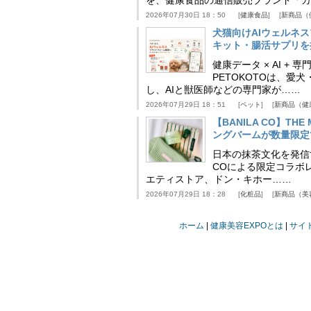
2026年07月30日 18：50
健康食品
新商品（
犬猫向けAIウェルネ
キット・腸活サプリを提
健康データ × AI 
PETOKOTOは、
し、AIと獣医師などの専門家が……
2026年07月29日 18：51
ペット
新商品（健
【BANILA CO】T
ングバームが数量限定
日本の抹茶文化を発信する
COによる限定コラボレ
エティストア、ドン・キホー……
2026年07月29日 18：28
化粧品
新商品（美
ホーム
健康美容EXPOとは
サイ