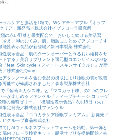
美容）
ーラルケアと腸活を1粒で。Wケアチュアブル「オラフ
 クリア」新発売／株式会社イブフローラ研究所
種類の赤い野菜と果実配合で、おいしく続ける美活習
。冷え、脚のむくみ、肌、脂肪にまとめてアプローチす
機能性表示食品が新登場／新日本製薬 株式会社
能性表示食品「肌のターンオーバーとうるおい維持をサ
ートする」美容サプリメント還元型コエンザイムQ10を
合『feat. Skin cycle（フィート スキンサイクル）』が新
売／株式会社Quon
セアタンノールを含む食品の摂取により睡眠の質が改善
る可能性が確認されました／森永製菓株式会社
箱で「葡萄＆カシス味」と「マスカット味」の2つのフレ
バーが楽しめるファンケル「ディープチャージ コラーゲ
 2種の葡萄ゼリー」（機能性表示食品）8月18日（火）
量限定発売／株式会社ファンケル
能性表示食品『ココカラケア睡眠プレミアム』 新発売／
サヒグループ食品株式会社
猫向けAIウェルネスプラットフォームを始動。第一弾と
て腸内フローラ検査キット・腸活サプリを提供開始／株
会社PETOKOTO