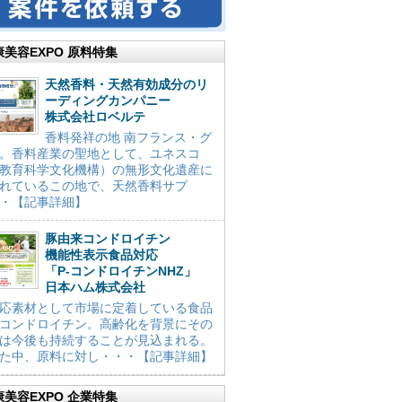
康美容EXPO 原料特集
天然香料・天然有効成分のリ
ーディングカンパニー
株式会社ロベルテ
香料発祥の地 南フランス・グ
。香料産業の聖地として、ユネスコ
教育科学文化機構）の無形文化遺産に
れているこの地で、天然香料サプ
・【記事詳細】
豚由来コンドロイチン
機能性表示食品対応
「P-コンドロイチンNHZ」
日本ハム株式会社
応素材として市場に定着している食品
コンドロイチン。高齢化を背景にその
は今後も持続することが見込まれる。
た中、原料に対し・・・【記事詳細】
康美容EXPO 企業特集