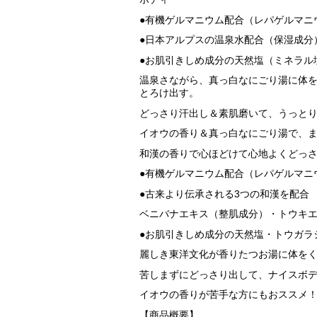
●有機ゲルマニウム配合（レパゲルマニ
●日本アルプスの温泉水配合（保湿成分
●お肌引きしめ成分の天然塩（ミネラル
温泉さながら、真っ白なにごり湯に体
とろけ出す。
どっさり汗出し＆素肌磨いて、うっと
イオウの香り＆真っ白なにごり湯で、ま
和漢の香りで心ほどけて心地よくどっ
●有機ゲルマニウム配合（レパゲルマニ
●古来より伝承される3つの和漢を配合
ベニバナエキス（整肌成分）・トウキ
●お肌引きしめ成分の天然塩・トウガラ
麗しき東洋文化が香りたつお湯に体を
苦しまずにどっさり出して、ナイスボデ
イオウの香りが苦手な方にもおススメ
【商品概要】