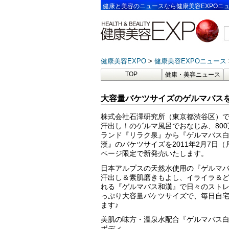
健康と美容のニュースなら健康美容EXPOニ
健康美容EXPO
健康美容EXPOニュース
TOP
健康・美容ニュース
大容量バケツサイズのゲルマバス
株式会社石澤研究所（東京都渋谷区）
汗出し！のゲルマ風呂でおなじみ、80
ランド『リラク泉』から『ゲルマバス
漢』のバケツサイズを2011年2月7日
ページ限定で新発売いたします。
日本アルプスの天然水使用の『ゲルマ
汗出し＆素肌磨きもよし、イライラ＆
れる『ゲルマバス和漢』で日々のスト
っぷり大容量バケツサイズで、毎日自
ます♪
美肌の味方・温泉水配合『ゲルマバス
ボディ