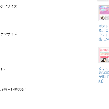
バケツサイズ
ポスト
る。コ
バケツサイズ
ウンド
兆しが
として
ます。
美容室
が掲げ
細】
日9時～17時30分）