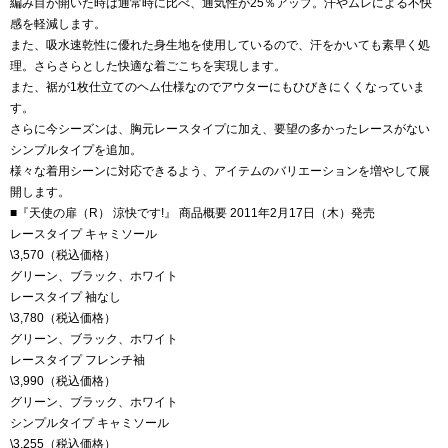
編み目が開いた時は通常時に比べ、通気性が25％アップ。汗やムレによる不快
感を軽減します。
また、吸水速乾性に優れた身生地を使用しているので、汗をかいても素早く処
理。さらさらとした快適な着ごこちを実現します。
また、裾が1枚仕立てのヘム仕様なのでアウターにもひびきにくくなっていま
す。
さらに今シーズンは、胸元レースタイプに加え、要望の多かったレースがない
シンプルタイプを追加。
様々な着用シーンに対応できるよう、アイテムのバリエーションを増やして展
開します。
■『天使の扉（R） 涼快です!』 商品概要 2011年2月17日（木）発売
レースタイプ キャミソール
\3,570（税込価格）
グリーン、ブラック、ホワイト
レースタイプ 袖なし
\3,780（税込価格）
グリーン、ブラック、ホワイト
レースタイプ フレンチ袖
\3,990（税込価格）
グリーン、ブラック、ホワイト
シンプルタイプ キャミソール
\3,255（税込価格）