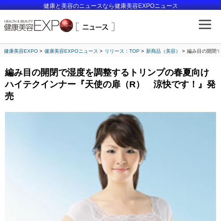
健康と美容のニュースなら健康美容EXPOニュース
健康美容EXPO
健康美容EXPOニュース
リリース：TOP
新商品（美容）
編み目の開閉
編み目の開閉で湿度を調整するトリンプの春夏向け
ハイテクインナー『天使の扉（R） 涼快です！』発
売