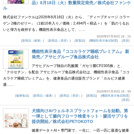
品）8月18日（火）数量限定発売／株式会社ファンケ
ル
株式会社ファンケルは2026年8月18日（火）から、「ディープチャージ コラー
ゲン 2種のゼリー」（1箱10本入り／価格：2,494円＜税込＞）を「肌のうるお
いと弾力を維持する」機能性表示食品として、……
2026年07月30日 19：21
新商品（健康）
新商品（美容）
新製品
機能性表示食品制度
美容
機能性表示食品『ココカラケア睡眠プレミアム』 新
発売／アサヒグループ食品株式会社
アサヒグループ独自の乳酸菌「ガセリ菌CP2305株」と、
「クロセチン」を配合 アサヒグループ食品株式会社は、機能性表示食品『ココ
カラケア睡眠プレミアム』を、健康食品の通信販売ブランド「カルピス健康
通……
2026年07月30日 18：50
健康食品
新商品（健康）
新商品（美容）
新製品
機能性表示食品制度
美容
犬猫向けAIウェルネスプラットフォームを始動。第
一弾として腸内フローラ検査キット・腸活サプリを
提供開始／株式会社PETOKOTO
健康データ × AI + 専門家で、一生に、一匹一匹に最適な健康