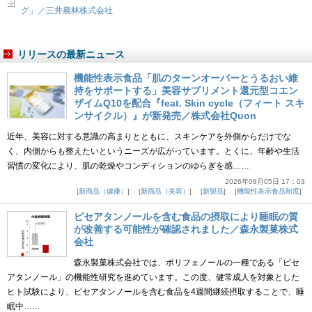
グ」／三井農林株式会社
リリースの最新ニュース
機能性表示食品「肌のターンオーバーとうるおい維
持をサポートする」美容サプリメント還元型コエン
ザイムQ10を配合『feat. Skin cycle（フィート スキ
ンサイクル）』が新発売／株式会社Quon
近年、美容に対する意識の高まりとともに、スキンケアを外側からだけでな
く、内側からも整えたいというニーズが広がっています。とくに、年齢や生活
習慣の変化により、肌の乾燥やコンディションのゆらぎを感……
2026年08月05日 17：03
新商品（健康）
新商品（美容）
新製品
機能性表示食品制度
ピセアタンノールを含む食品の摂取により睡眠の質
が改善する可能性が確認されました／森永製菓株式
会社
森永製菓株式会社では、ポリフェノールの一種である「ピセ
アタンノール」の機能性研究を進めています。この度、健常成人を対象とした
ヒト試験により、ピセアタンノールを含む食品を4週間継続摂取することで、睡
眠中……