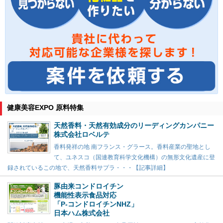
健康美容EXPO 原料特集
天然香料・天然有効成分のリーディングカンパニー
株式会社ロベルテ
香料発祥の地 南フランス・グラース。香料産業の聖地とし
て、ユネスコ（国連教育科学文化機構）の無形文化遺産に登
録されているこの地で、天然香料サプラ・・・【記事詳細】
豚由来コンドロイチン
機能性表示食品対応
「P-コンドロイチンNHZ」
日本ハム株式会社