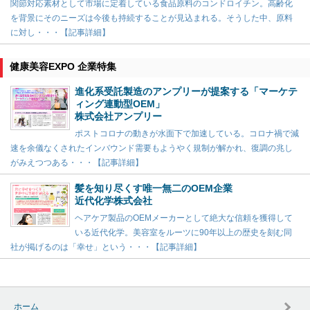
関節対応素材として市場に定着している食品原料のコンドロイチン。高齢化
を背景にそのニーズは今後も持続することが見込まれる。そうした中、原料
に対し・・・【記事詳細】
健康美容EXPO 企業特集
進化系受託製造のアンプリーが提案する「マーケテ
ィング連動型OEM」
株式会社アンプリー
ポストコロナの動きが水面下で加速している。コロナ禍で減
速を余儀なくされたインバウンド需要もようやく規制が解かれ、復調の兆し
がみえつつある・・・【記事詳細】
髪を知り尽くす唯一無二のOEM企業
近代化学株式会社
ヘアケア製品のOEMメーカーとして絶大な信頼を獲得して
いる近代化学。美容室をルーツに90年以上の歴史を刻む同
社が掲げるのは「幸せ」という・・・【記事詳細】
ホーム