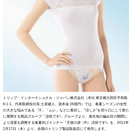
トリンプ・インターナショナル・ジャパン株式会社（本社:東京都大田区平和島
6-1-1、代表取締役社長:土居健人、資本金:26億円）では、春夏シーズンの女性
の大きな悩みである「汗」「ムレ」などに着目し、“涼しさ”を切り口にして新た
に展開する商品グループ「涼快です!」グループより、身生地の編み目の開閉に
より湿度を調整する春夏向けインナー『天使の扉（R） 涼快です!』を、2011年
2月17日（木）より、全国のトリンプ製品取扱店にて発売します。