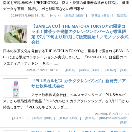
提案を実現 株式会社PETOKOTOは、愛犬・愛猫の健康寿命延伸を目指し、健康
データを蓄積・解析し、AIと獣医師などの専門家が……
2026年07月29日 18：51
ペット
新商品（健康）
新商品（美容）
新製品
【BANILA CO】THE MATCHA TOKYOとの限定コ
ラボ！抹茶ラテ発想のクレンジングバームが数量限
定で7月下旬より店頭にて販売開始！／モノック株式
会社
日本の抹茶文化を発信するTHE MATCHA TOKYOと、世界中で愛されるBANILA
COによる限定コラボレーションが実現しました。 「BANILA CO」は全国のバ
ラエティストア、ドン・キホー……
2026年07月29日 18：28
化粧品
新商品（美容）
新製品
美容
『PLUSカルピス カラダクレンジング』新発売／ア
サヒ飲料株式会社
アサヒ飲料株式会社は、ヘルスケアシリーズ「PLUSカルピ
ス」から機能性表示食品『PLUSカルピス カラダクレンジング』を9月22日から
発売します。 『PLUSカルピス カラダ……
2026年07月29日 18：01
ダイエット
新商品（健康）
新商品（美容）
新製品
機能性表示食品制度
美容