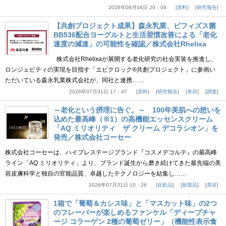
2026年08月04日 20：09
原料
研究報告
【共創プロジェクト成果】森永乳業、ビフィズス菌
BB536配合ヨーグルトと生活習慣改善による「老化
速度の減速」の可能性を確認／株式会社Rhelixa
株式会社Rhelixaが展開する老化研究の社会実装を推進し、
ロンジェビティの実現を目指す「エピクロック®共創プロジェクト」に参画い
ただいている森永乳業株式会社が、同社と連携……
2026年07月31日 17：47
原料
研究報告
美容
調査
～老化という摂理に告ぐ。～ 100年美肌への想いを
込めた最高峰（※1）の高機能エッセンスクリーム
「AQ ミリオリティ ザ クリーム デコラシオン」を
発売／株式会社コーセー
株式会社コーセーは、ハイプレステージブランド『コスメデコルテ』の最高峰
ライン「AQ ミリオリティ」より、ブランド誕生から磨き続けてきた最先端の美
容皮膚科学と独自の官能品質、卓越したテクノロジーを結集し……
2026年07月31日 10：26
化粧品
新製品
美容
1箱で「葡萄＆カシス味」と「マスカット味」の2つ
のフレーバーが楽しめるファンケル「ディープチャ
ージ コラーゲン 2種の葡萄ゼリー」（機能性表示食