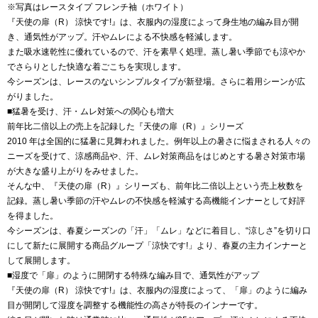
※写真はレースタイプ フレンチ袖（ホワイト）
『天使の扉（R） 涼快です!』は、衣服内の湿度によって身生地の編み目が開
き、通気性がアップ。汗やムレによる不快感を軽減します。
また吸水速乾性に優れているので、汗を素早く処理。蒸し暑い季節でも涼やか
でさらりとした快適な着ごこちを実現します。
今シーズンは、レースのないシンプルタイプが新登場。さらに着用シーンが広
がりました。
■猛暑を受け、汗・ムレ対策への関心も増大
前年比二倍以上の売上を記録した『天使の扉（R）』シリーズ
2010 年は全国的に猛暑に見舞われました。例年以上の暑さに悩まされる人々の
ニーズを受けて、涼感商品や、汗、ムレ対策商品をはじめとする暑さ対策市場
が大きな盛り上がりをみせました。
そんな中、『天使の扉（R）』シリーズも、前年比二倍以上という売上枚数を
記録。蒸し暑い季節の汗やムレの不快感を軽減する高機能インナーとして好評
を得ました。
今シーズンは、春夏シーズンの「汗」「ムレ」などに着目し、“涼しさ”を切り口
にして新たに展開する商品グループ「涼快です!」より、春夏の主力インナーと
して展開します。
■湿度で「扉」のように開閉する特殊な編み目で、通気性がアップ
『天使の扉（R） 涼快です!』は、衣服内の湿度によって、「扉」のように編み
目が開閉して湿度を調整する機能性の高さが特長のインナーです。