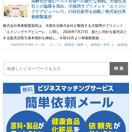
高齢化が進むペット社会への新たな挑戦。犬猫生活
社との協業を深め、犬猫用サプリメント「エイジン
グケアピューレ*1」の自社販売を始動／株式会社再
春館製薬所
株式会社再春館製薬所は、犬猫生活株式会社が製造する犬猫用サプリメント
「エイジングケアピューレ」に関し、2026年7月27日、新たに同社を販売店と
する販売店取引基本契約を締結し、今秋10月より再春館製薬……
2026年07月28日 17：51
ペット
新商品（健康）
新商品（美容）
新製品