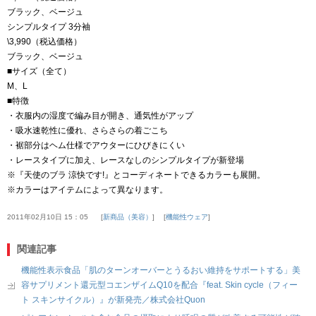
ブラック、ベージュ
シンプルタイプ 3分袖
\3,990（税込価格）
ブラック、ベージュ
■サイズ（全て）
M、L
■特徴
・衣服内の湿度で編み目が開き、通気性がアップ
・吸水速乾性に優れ、さらさらの着ごこち
・裾部分はヘム仕様でアウターにひびきにくい
・レースタイプに加え、レースなしのシンプルタイプが新登場
※『天使のブラ 涼快です!』とコーディネートできるカラーも展開。
※カラーはアイテムによって異なります。
2011年02月10日 15：05
新商品（美容）
機能性ウェア
関連記事
機能性表示食品「肌のターンオーバーとうるおい維持をサポートする」美
容サプリメント還元型コエンザイムQ10を配合『feat. Skin cycle（フィー
ト スキンサイクル）』が新発売／株式会社Quon