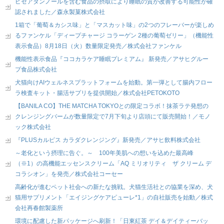
ピセアタンノールを含む食品の摂取により睡眠の質が改善する可能性が確
認されました／森永製菓株式会社
1箱で「葡萄＆カシス味」と「マスカット味」の2つのフレーバーが楽しめ
るファンケル「ディープチャージ コラーゲン 2種の葡萄ゼリー」（機能性
表示食品）8月18日（火）数量限定発売／株式会社ファンケル
機能性表示食品『ココカラケア睡眠プレミアム』 新発売／アサヒグルー
プ食品株式会社
犬猫向けAIウェルネスプラットフォームを始動。第一弾として腸内フロー
ラ検査キット・腸活サプリを提供開始／株式会社PETOKOTO
【BANILA CO】THE MATCHA TOKYOとの限定コラボ！抹茶ラテ発想の
クレンジングバームが数量限定で7月下旬より店頭にて販売開始！／モノ
ック株式会社
『PLUSカルピス カラダクレンジング』新発売／アサヒ飲料株式会社
～老化という摂理に告ぐ。～ 100年美肌への想いを込めた最高峰
（※1）の高機能エッセンスクリーム「AQ ミリオリティ ザ クリーム デ
コラシオン」を発売／株式会社コーセー
高齢化が進むペット社会への新たな挑戦。犬猫生活社との協業を深め、犬
猫用サプリメント「エイジングケアピューレ*1」の自社販売を始動／株式
会社再春館製薬所
環境に配慮した新パッケージへ刷新！「日東紅茶 デイ＆デイティーバッ