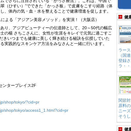
ームでさらに注目されている「かっさ療法」。これは、中国で
“翡翠（ひすい）”でできた「かっさ板」で皮膚をこすり経路（体
にし、体内の気・血・水を整えることで健康増進を促します。
健
さんによる「アジアン美容メソッド」を実演！（大阪店）
あり、アジアビューティーの伝道師として、20～50代の幅広
士の楊 さちこさんに、女性が生涯をキレイで元気に過ごすこ
ただきいつまでも健康に美しく輝き続ける秘訣を伝授していた
なる実践的なスキンケア方法をみなさんと一緒に行います。
ラース
（国連
登録さ
ラ・・
橋センタープレイス2F
関節対
jp/shop/tokyo/?cid=pr
原料の
.jp/shop/tokyo/access1_1.html?cid=pr
ニーズ
そうし
健