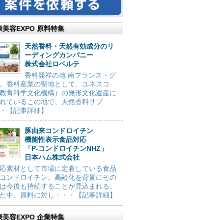
康美容EXPO 原料特集
天然香料・天然有効成分のリ
ーディングカンパニー
株式会社ロベルテ
香料発祥の地 南フランス・グ
。香料産業の聖地として、ユネスコ
教育科学文化機構）の無形文化遺産に
れているこの地で、天然香料サプ
・【記事詳細】
豚由来コンドロイチン
機能性表示食品対応
「P-コンドロイチンNHZ」
日本ハム株式会社
応素材として市場に定着している食品
コンドロイチン。高齢化を背景にその
は今後も持続することが見込まれる。
た中、原料に対し・・・【記事詳細】
康美容EXPO 企業特集