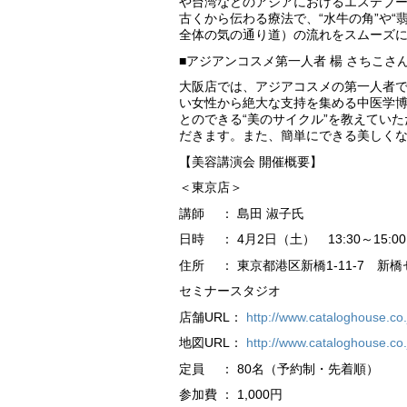
や台湾などのアジアにおけるエステブ
古くから伝わる療法で、“水牛の角”や
全体の気の通り道）の流れをスムーズ
■アジアンコスメ第一人者 楊 さちこ
大阪店では、アジアコスメの第一人者で
い女性から絶大な支持を集める中医学博
とのできる“美のサイクル”を教えてい
だきます。また、簡単にできる美しく
【美容講演会 開催概要】
＜東京店＞
講師 ： 島田 淑子氏
日時 ： 4月2日（土） 13:30～15:00
住所 ： 東京都港区新橋1-11-7 新
セミナースタジオ
店舗URL：
http://www.cataloghouse.co.
地図URL：
http://www.cataloghouse.co
定員 ： 80名（予約制・先着順）
参加費 ： 1,000円