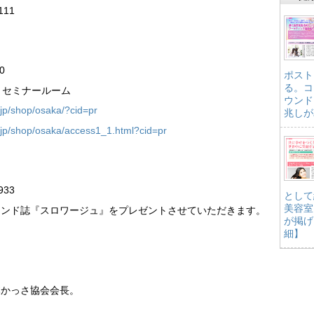
11
0
ポスト
る。コ
0 セミナールーム
ウンド
.jp/shop/osaka/?cid=pr
兆しが
.jp/shop/osaka/access1_1.html?cid=pr
33
として
美容室
ランド誌『スロワージュ』をプレゼントさせていただきます。
が掲げ
細】
本かっさ協会会長。