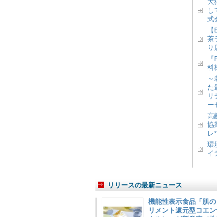
犬
し
式
【
茶
り
『
料
～
た
リ
ー
高
協
レ
環
イ
リリースの最新ニュース
機能性表示食品「肌の
リメント還元型コエンザイム