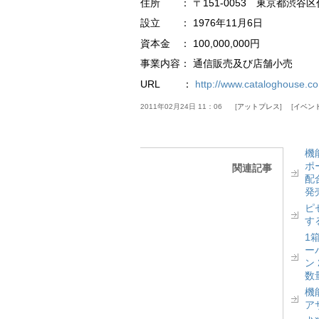
住所 ： 〒151-0053 東京都渋谷区
設立 ： 1976年11月6日
資本金 ： 100,000,000円
事業内容： 通信販売及び店舗小売
URL ：
http://www.cataloghouse.co
2011年02月24日 11：06
アットプレス
イベン
機
ポ
関連記事
配
発
ピ
す
1
ー
ン
数
機
ア