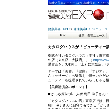
健康と美容のニュースなら健康美容EXPOニ
健康美容EXPO
健康美容EXPOニュース
TOP
健康・美容ニュース
カタログハウスが「ビューティー
株式会社カタログハウス（本社：東京都
の店（東京店・大阪店）」（
http://ww
講習会を、3月26日（土）に大阪店、
テーマは『美容』『健康』『アジア』
さマッサージ」の監修をご担当いただい
ューティーを提唱されていらっしゃる楊
【美容講演会のポイント】
■“かっさ療法”第一人者 島田 淑子さ
「カタログハウスの店」東京店では、
島田 淑子さんに自宅でもできる「かっ