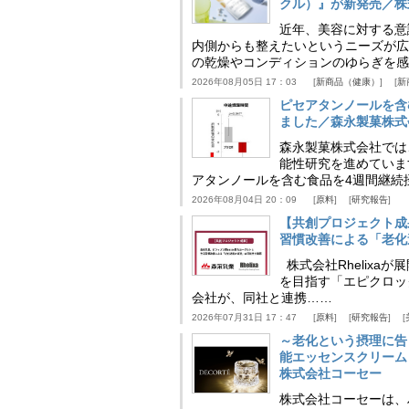
クル）』が新発売／株
近年、美容に対する意
内側からも整えたいというニーズが広
の乾燥やコンディションのゆらぎを感
2026年08月05日 17：03
新商品（健康）
新
ピセアタンノールを含
ました／森永製菓株式
森永製菓株式会社では
能性研究を進めていま
アタンノールを含む食品を4週間継続
2026年08月04日 20：09
原料
研究報告
【共創プロジェクト成
習慣改善による「老化速
株式会社Rhelix
を目指す「エピクロッ
会社が、同社と連携……
2026年07月31日 17：47
原料
研究報告
～老化という摂理に告
能エッセンスクリーム
株式会社コーセー
株式会社コーセーは、