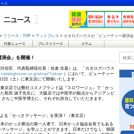
ュース
リリース：TOP
アットプレス
カタログハウスが「ビューティー講演会
行政ニュース
プレスリリース
コラム
講演会」を開催！
渋谷区、代表取締役社長：佐倉 住嘉）は、「カタログハウス
w.cataloghouse.co.jp/shop/?cid=pr
）において、ビューティー
4月2日（土）に東京店にて開催いたします。
。東京店では弊社コスメブランド誌『スロワージュ』で「かっ
た島田 淑子先生に、大阪店では中医学の観点からアジアンビ
 さちこ中医学博士に、それぞれ担当していただきます。
んによる「かっさマッサージ」を実演！（東京店）
日本のかっさ療法の第一人者で、日本かっさ協会会長でもある
さマッサージ」を学ぶことができます。日本だけでなく、韓国