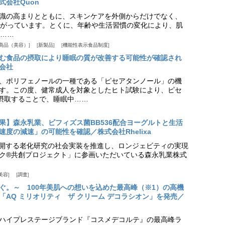
式会社Quon
識の高まりとともに、スキンケアを外側からだけでなく、
がっています。とくに、年齢や生活習慣の変化により、肌
……
商品（美容）
新製品
機能性表示食品制度
む食品の摂取により睡眠の質が改善する可能性が確認され
会社
、ポリフェノールの一種である「ピセアタンノール」の機
す。この度、健常成人を対象としたヒト試験により、ピセ
摂取することで、睡眠中……
果】森永乳業、ビフィズス菌BB536配合ヨーグルトと生活
度の減速」の可能性を確認／株式会社Rhelixa
aが展開する老化研究の社会実装を推進し、ロンジェビティの実現
ク®共創プロジェクト」に参画いただいている森永乳業株式
美容
調査
ぐ。～ 100年美肌への想いを込めた最高峰（※1）の高機
「AQ ミリオリティ ザ クリーム デコラシオン」を発売／
ハイプレステージブランド『コスメデコルテ』の最高峰ラ