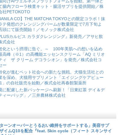
猫向けAIウェルネスプラットフォームを始動。第一弾と
て腸内フローラ検査キット・腸活サプリを提供開始／株
会社PETOKOTO
BANILA CO】THE MATCHA TOKYOとの限定コラボ！抹
ラテ発想のクレンジングバームが数量限定で7月下旬よ
店頭にて販売開始！／モノック株式会社
PLUSカルピス カラダクレンジング』新発売／アサヒ飲
株式会社
老化という摂理に告ぐ。～ 100年美肌への想いを込め
最高峰（※1）の高機能エッセンスクリーム「AQ ミリオ
ティ ザ クリーム デコラシオン」を発売／株式会社コ
セー
齢化が進むペット社会への新たな挑戦。犬猫生活社との
業を深め、犬猫用サプリメント「エイジングケアピュー
*1」の自社販売を始動／株式会社再春館製薬所
境に配慮した新パッケージへ刷新！「日東紅茶 デイ＆デ
ティーバッグ」／三井農林株式会社
ターンオーバーとうるおい維持をサポートする」美容サプ
Q10を配合『feat. Skin cycle（フィート スキンサイ