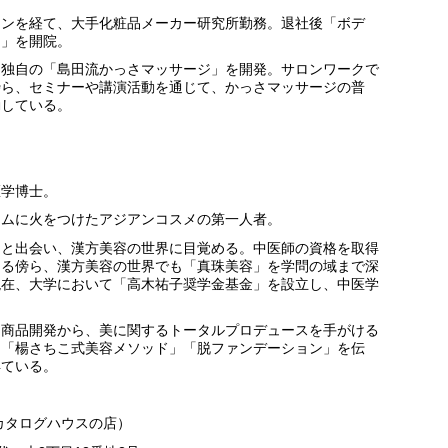
ャンを経て、大手化粧品メーカー研究所勤務。退社後「ボデ
）」を開院。
、独自の「島田流かっさマッサージ」を開発。サロンワークで
傍ら、セミナーや講演活動を通じて、かっさマッサージの普
動している。
医学博士。
ームに火をつけたアジアンコスメの第一人者。
」と出会い、漢方美容の世界に目覚める。中医師の資格を取得
とる傍ら、漢方美容の世界でも「真珠美容」を学問の域まで深
現在、大学において「高木祐子奨学金基金」を設立し、中医学
て商品開発から、美に関するトータルプロデュースを手がける
き「楊さちこ式美容メソッド」「脱ファンデーション」を伝
得ている。
カタログハウスの店）