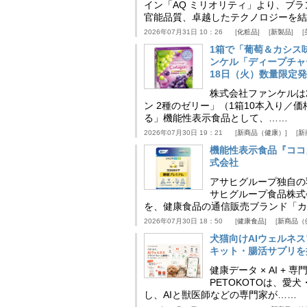
イン「AQ ミリオリティ」より、ブ
官能品質、卓越したテクノロジーを結
2026年07月31日 10：26
化粧品
新製品
1箱で「葡萄＆カシス
ンケル「ディープチャ
18日（火）数量限定
株式会社ファンケルは2
ン 2種のゼリー」（1箱10本入り／
る」機能性表示食品として、……
2026年07月30日 19：21
新商品（健康）
新
機能性表示食品『ココ
式会社
アサヒグループ独自の
サヒグループ食品株式
を、健康食品の通信販売ブランド「カ
2026年07月30日 18：50
健康食品
新商品（
犬猫向けAIウェルネ
キット・腸活サプリを提
健康データ × AI 
PETOKOTOは、
し、AIと獣医師などの専門家が……