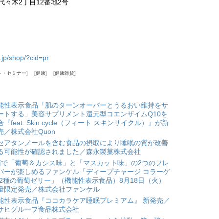
代々木2丁目12番地2号
.jp/shop/?cid=pr
ト・セミナー
健康
健康雑貨
能性表示食品「肌のターンオーバーとうるおい維持をサ
ートする」美容サプリメント還元型コエンザイムQ10を
合『feat. Skin cycle（フィート スキンサイクル）』が新
売／株式会社Quon
セアタンノールを含む食品の摂取により睡眠の質が改善
る可能性が確認されました／森永製菓株式会社
箱で「葡萄＆カシス味」と「マスカット味」の2つのフレ
バーが楽しめるファンケル「ディープチャージ コラーゲ
 2種の葡萄ゼリー」（機能性表示食品）8月18日（火）
量限定発売／株式会社ファンケル
能性表示食品『ココカラケア睡眠プレミアム』 新発売／
サヒグループ食品株式会社