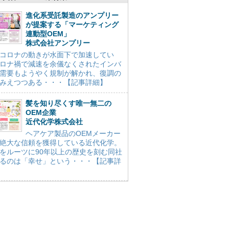
進化系受託製造のアンプリー
が提案する「マーケティング
連動型OEM」
株式会社アンプリー
コロナの動きが水面下で加速してい
ロナ禍で減速を余儀なくされたインバ
需要もようやく規制が解かれ、復調の
みえつつある・・・【記事詳細】
髪を知り尽くす唯一無二の
OEM企業
近代化学株式会社
ヘアケア製品のOEMメーカー
絶大な信頼を獲得している近代化学。
をルーツに90年以上の歴史を刻む同社
るのは「幸せ」という・・・【記事詳