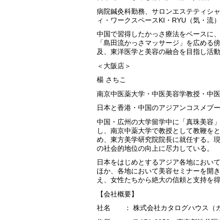
病院鍼灸科勤務、サロンエステティシ
ィ・ワークスペースKI・RYU（気・流
中国で習得したかっさ療法をベースに
「島田流かっさマッサージ」を広める
及、東洋医学と美容の融合を目指し活
＜大阪店＞
楊 さちこ
南京中医薬大学・中医美容学教授・中
日本と香港・中国のアジアンコスメブ
中国・広州の大学留学中に「真珠美容
し、南京中薬大学で教授として教鞭を
め、東方美学研究院院長に就任する。
の社会的地位の向上に尽力している。
日本をはじめとするアジア各地におい
ほか、各地において美容セミナーを開
え、女性たちから絶大の信頼と支持を
【会社概要】
社名 ： 株式会社カタログハウス（