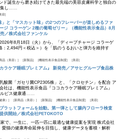
ランド誕生から磨き続けてきた最先端の美容皮膚科学と独自の
集し……
美容
味」と「マスカット味」の2つのフレーバーが楽しめるファ
ージ コラーゲン 2種の葡萄ゼリー」（機能性表示食品）8月
発売／株式会社ファンケル
026年8月18日（火）から、「ディープチャージ コラーゲ
価格：2,494円＜税込＞）を「肌のうるおいと弾力を維持す
商品（美容）
新製品
機能性表示食品制度
美容
カラケア睡眠プレミアム』 新発売／アサヒグループ食品株
乳酸菌「ガセリ菌CP2305株」と、「クロセチン」を配合 ア
会社は、機能性表示食品『ココカラケア睡眠プレミアム』
ルピス健康通……
健康）
新商品（美容）
新製品
機能性表示食品制度
美容
スプラットフォームを始動。第一弾として腸内フローラ検査
供開始／株式会社PETOKOTO
+ 専門家で、一生に、一匹一匹に最適な健康提案を実現 株式会社
愛犬・愛猫の健康寿命延伸を目指し、健康データを蓄積・解析