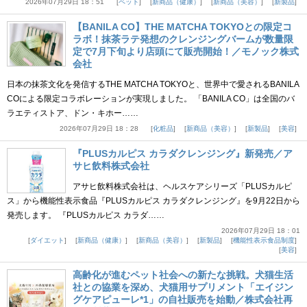
2026年07月29日 18：51
ペット
新商品（健康）
新商品（美容）
新製品
【BANILA CO】THE MATCHA TOKYOとの限定コ
ラボ！抹茶ラテ発想のクレンジングバームが数量限
定で7月下旬より店頭にて販売開始！／モノック株式
会社
日本の抹茶文化を発信するTHE MATCHA TOKYOと、世界中で愛されるBANILA
COによる限定コラボレーションが実現しました。 「BANILA CO」は全国のバ
ラエティストア、ドン・キホー……
2026年07月29日 18：28
化粧品
新商品（美容）
新製品
美容
『PLUSカルピス カラダクレンジング』新発売／ア
サヒ飲料株式会社
アサヒ飲料株式会社は、ヘルスケアシリーズ「PLUSカルピ
ス」から機能性表示食品『PLUSカルピス カラダクレンジング』を9月22日から
発売します。 『PLUSカルピス カラダ……
2026年07月29日 18：01
ダイエット
新商品（健康）
新商品（美容）
新製品
機能性表示食品制度
美容
高齢化が進むペット社会への新たな挑戦。犬猫生活
社との協業を深め、犬猫用サプリメント「エイジン
グケアピューレ*1」の自社販売を始動／株式会社再