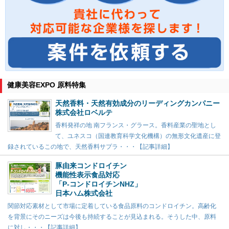
健康美容EXPO 原料特集
天然香料・天然有効成分のリーディングカンパニー
株式会社ロベルテ
香料発祥の地 南フランス・グラース。香料産業の聖地とし
て、ユネスコ（国連教育科学文化機構）の無形文化遺産に登
録されているこの地で、天然香料サプラ・・・【記事詳細】
豚由来コンドロイチン
機能性表示食品対応
「P-コンドロイチンNHZ」
日本ハム株式会社
関節対応素材として市場に定着している食品原料のコンドロイチン。高齢化
を背景にそのニーズは今後も持続することが見込まれる。そうした中、原料
に対し・・・【記事詳細】