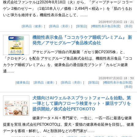
株式会社ファンケルは2026年8月18日（火）から、「ディープチャージ コラー
ゲン 2種のゼリー」（1箱10本入り／価格：2,494円＜税込＞）を「肌のうるお
いと弾力を維持する」機能性表示食品として、……
2026年07月30日 19：21
新商品（健康）
新商品（美容）
新製品
機能性表示食品制度
美容
機能性表示食品『ココカラケア睡眠プレミアム』 新
発売／アサヒグループ食品株式会社
アサヒグループ独自の乳酸菌「ガセリ菌CP2305株」と、
「クロセチン」を配合 アサヒグループ食品株式会社は、機能性表示食品『ココ
カラケア睡眠プレミアム』を、健康食品の通信販売ブランド「カルピス健康
通……
2026年07月30日 18：50
健康食品
新商品（健康）
新商品（美容）
新製品
機能性表示食品制度
美容
犬猫向けAIウェルネスプラットフォームを始動。第
一弾として腸内フローラ検査キット・腸活サプリを
提供開始／株式会社PETOKOTO
健康データ × AI + 専門家で、一生に、一匹一匹に最適な健康
提案を実現 株式会社PETOKOTOは、愛犬・愛猫の健康寿命延伸を目指し、健康
データを蓄積・解析し、AIと獣医師などの専門家が……