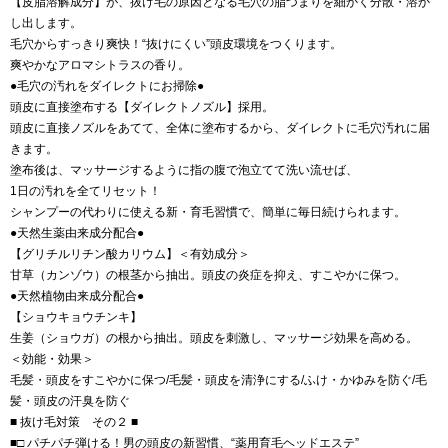
【皮脂溶解成分】が、抜け毛の原因となる毛穴の脂づまりを細かく分散・溶か
し出します。
毛穴からすっきり爽快！“抜けにくい”頭皮環境をつくります。
爽やかなアロマシトラスの香り。
●毛穴の汚れをダイレクトにお掃除●
頭皮に直接塗布する【ダイレクトノズル】採用。
頭皮に直接ノズルをあてて、全体に塗布するから、ダイレクトに毛穴汚れに届
きます。
塗布後は、マッサージするように指の腹で泡立てて洗い流せば、
1日の汚れを全てリセット！
シャンプーの代わりに使える新・育毛習慣で、簡単に毎日続けられます。
●天然生薬由来成分配合●
【グリチルリチン酸カリウム】＜有効成分＞
甘草（カンゾウ）の根茎から抽出。頭皮の炎症を抑え、すこやかに保つ。
●天然植物由来成分配合●
【ショウキョウチンキ】
生姜（ショウガ）の根から抽出。頭皮を刺激し、マッサージ効果を高める。
＜効能・効果＞
毛髪・頭皮をすこやかに保つ/毛髪・頭皮を清浄にする/ふけ・かゆみを防ぐ/毛
髪・頭皮の汗臭を防ぐ
■ 抜け毛対策 その２ ■
■□ パチパチ弾ける！男の頭皮の新習慣、“薬用育毛ヘッドエステ”