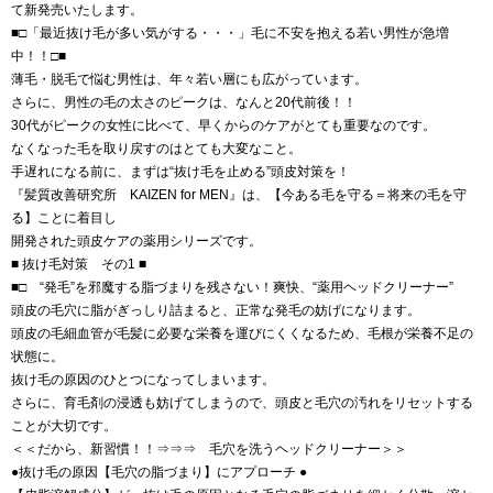
て新発売いたします。
■□「最近抜け毛が多い気がする・・・」毛に不安を抱える若い男性が急増
中！！□■
薄毛・脱毛で悩む男性は、年々若い層にも広がっています。
さらに、男性の毛の太さのピークは、なんと20代前後！！
30代がピークの女性に比べて、早くからのケアがとても重要なのです。
なくなった毛を取り戻すのはとても大変なこと。
手遅れになる前に、まずは“抜け毛を止める”頭皮対策を！
『髪質改善研究所 KAIZEN for MEN』は、【今ある毛を守る＝将来の毛を守
る】ことに着目し
開発された頭皮ケアの薬用シリーズです。
■ 抜け毛対策 その1 ■
■□ “発毛”を邪魔する脂づまりを残さない！爽快、“薬用ヘッドクリーナー”
頭皮の毛穴に脂がぎっしり詰まると、正常な発毛の妨げになります。
頭皮の毛細血管が毛髪に必要な栄養を運びにくくなるため、毛根が栄養不足の
状態に。
抜け毛の原因のひとつになってしまいます。
さらに、育毛剤の浸透も妨げてしまうので、頭皮と毛穴の汚れをリセットする
ことが大切です。
＜＜だから、新習慣！！⇒⇒⇒ 毛穴を洗うヘッドクリーナー＞＞
●抜け毛の原因【毛穴の脂づまり】にアプローチ ●