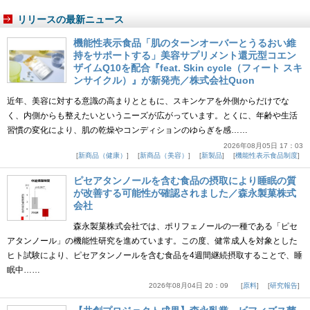
リリースの最新ニュース
機能性表示食品「肌のターンオーバーとうるおい維
持をサポートする」美容サプリメント還元型コエン
ザイムQ10を配合『feat. Skin cycle（フィート スキ
ンサイクル）』が新発売／株式会社Quon
近年、美容に対する意識の高まりとともに、スキンケアを外側からだけでな
く、内側からも整えたいというニーズが広がっています。とくに、年齢や生活
習慣の変化により、肌の乾燥やコンディションのゆらぎを感……
2026年08月05日 17：03
新商品（健康）
新商品（美容）
新製品
機能性表示食品制度
ピセアタンノールを含む食品の摂取により睡眠の質
が改善する可能性が確認されました／森永製菓株式
会社
森永製菓株式会社では、ポリフェノールの一種である「ピセ
アタンノール」の機能性研究を進めています。この度、健常成人を対象とした
ヒト試験により、ピセアタンノールを含む食品を4週間継続摂取することで、睡
眠中……
2026年08月04日 20：09
原料
研究報告