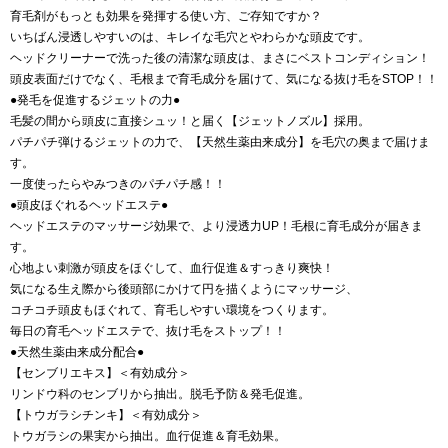
育毛剤がもっとも効果を発揮する使い方、ご存知ですか？
いちばん浸透しやすいのは、キレイな毛穴とやわらかな頭皮です。
ヘッドクリーナーで洗った後の清潔な頭皮は、まさにベストコンディション！
頭皮表面だけでなく、毛根まで育毛成分を届けて、気になる抜け毛をSTOP！！
●発毛を促進するジェットの力●
毛髪の間から頭皮に直接シュッ！と届く【ジェットノズル】採用。
パチパチ弾けるジェットの力で、【天然生薬由来成分】を毛穴の奥まで届けま
す。
一度使ったらやみつきのパチパチ感！！
●頭皮ほぐれるヘッドエステ●
ヘッドエステのマッサージ効果で、より浸透力UP！毛根に育毛成分が届きま
す。
心地よい刺激が頭皮をほぐして、血行促進＆すっきり爽快！
気になる生え際から後頭部にかけて円を描くようにマッサージ、
コチコチ頭皮もほぐれて、育毛しやすい環境をつくります。
毎日の育毛ヘッドエステで、抜け毛をストップ！！
●天然生薬由来成分配合●
【センブリエキス】＜有効成分＞
リンドウ科のセンブリから抽出。脱毛予防＆発毛促進。
【トウガラシチンキ】＜有効成分＞
トウガラシの果実から抽出。血行促進＆育毛効果。