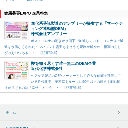
健康美容EXPO 企業特集
進化系受託製造のアンプリーが提案する「マーケテ
ィング連動型OEM」
株式会社アンプリー
ポストコロナの動きが水面下で加速している。コロナ禍で減
速を余儀なくされたインバウンド需要もようやく規制が解かれ、復調の兆し
がみえつつある・・・【記事詳細】
髪を知り尽くす唯一無二のOEM企業
近代化学株式会社
ヘアケア製品のOEMメーカーとして絶大な信頼を獲得して
いる近代化学。美容室をルーツに90年以上の歴史を刻む同
社が掲げるのは「幸せ」という・・・【記事詳細】
ホーム