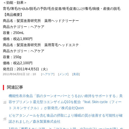
＜効能・効果＞
育毛/薄毛/かゆみ/脱毛の予防/毛生促進/発毛促進/ふけ/養毛/病後・産後の脱毛
【商品概要】
商品名：髪質改善研究所 薬用ヘッドクリーナー
商品カテゴリー：ヘアケア
容量：250mL
価格：税込1,890円
商品名：髪質改善研究所 薬用育毛ヘッドエステ
商品カテゴリー：ヘアケア
容量：150g
価格：税込2,100円
発売日：2011年4月5日（火）
2011年04月01日 12：10
ヘアケア
メンズ
美容
関連記事
機能性表示食品「肌のターンオーバーとうるおい維持をサポートする」美
容サプリメント還元型コエンザイムQ10を配合『feat. Skin cycle（フィー
ト スキンサイクル）』が新発売／株式会社Quon
ピセアタンノールを含む食品の摂取により睡眠の質が改善する可能性が確
認されました／森永製菓株式会社
1箱で「葡萄＆カシス味」と「マスカット味」の2つのフレーバーが楽しめ