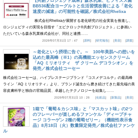
【共創プロジェクト成果】森永乳業、ビフィズス菌
BB536配合ヨーグルトと生活習慣改善による「老化
速度の減速」の可能性を確認／株式会社Rhelixa
株式会社Rhelixaが展開する老化研究の社会実装を推進し、
ロンジェビティの実現を目指す「エピクロック®共創プロジェクト」に参画い
ただいている森永乳業株式会社が、同社と連携……
2026年07月31日 17：47
原料
研究報告
美容
調査
～老化という摂理に告ぐ。～ 100年美肌への想いを
込めた最高峰（※1）の高機能エッセンスクリーム
「AQ ミリオリティ ザ クリーム デコラシオン」を
発売／株式会社コーセー
株式会社コーセーは、ハイプレステージブランド『コスメデコルテ』の最高峰
ライン「AQ ミリオリティ」より、ブランド誕生から磨き続けてきた最先端の美
容皮膚科学と独自の官能品質、卓越したテクノロジーを結集し……
2026年07月31日 10：26
化粧品
新製品
美容
1箱で「葡萄＆カシス味」と「マスカット味」の2つ
のフレーバーが楽しめるファンケル「ディープチャ
ージ コラーゲン 2種の葡萄ゼリー」（機能性表示食
品）8月18日（火）数量限定発売／株式会社ファンケ
ル