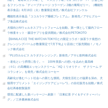
るファンケル「ディープチャージ コラーゲン 2種の葡萄ゼリー」（機能性
表示食品）8月18日（火）数量限定発売／株式会社ファンケル
機能性表示食品『ココカラケア睡眠プレミアム』 新発売／アサヒグルー
プ食品株式会社
犬猫向けAIウェルネスプラットフォームを始動。第一弾として腸内フロー
ラ検査キット・腸活サプリを提供開始／株式会社PETOKOTO
【BANILA CO】THE MATCHA TOKYOとの限定コラボ！抹茶ラテ発想の
クレンジングバームが数量限定で7月下旬より店頭にて販売開始！／モノ
ック株式会社
『PLUSカルピス カラダクレンジング』新発売／アサヒ飲料株式会社
～老化という摂理に告ぐ。～ 100年美肌への想いを込めた最高峰
（※1）の高機能エッセンスクリーム「AQ ミリオリティ ザ クリーム デ
コラシオン」を発売／株式会社コーセー
高齢化が進むペット社会への新たな挑戦。犬猫生活社との協業を深め、犬
猫用サプリメント「エイジングケアピューレ*1」の自社販売を始動／株式
会社再春館製薬所
環境に配慮した新パッケージへ刷新！「日東紅茶 デイ＆デイティーバッ
グ」／三井農林株式会社