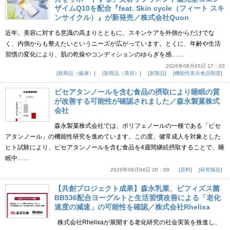
ザイムQ10を配合『feat. Skin cycle（フィート スキ
ンサイクル）』が新発売／株式会社Quon
近年、美容に対する意識の高まりとともに、スキンケアを外側からだけでな
く、内側からも整えたいというニーズが広がっています。とくに、年齢や生活
習慣の変化により、肌の乾燥やコンディションのゆらぎを感……
2026年08月05日 17：03
新商品（健康）
新商品（美容）
新製品
機能性表示食品制度
ピセアタンノールを含む食品の摂取により睡眠の質
が改善する可能性が確認されました／森永製菓株式
会社
森永製菓株式会社では、ポリフェノールの一種である「ピセ
アタンノール」の機能性研究を進めています。この度、健常成人を対象とした
ヒト試験により、ピセアタンノールを含む食品を4週間継続摂取することで、睡
眠中……
2026年08月04日 20：09
原料
研究報告
【共創プロジェクト成果】森永乳業、ビフィズス菌
BB536配合ヨーグルトと生活習慣改善による「老化
速度の減速」の可能性を確認／株式会社Rhelixa
株式会社Rhelixaが展開する老化研究の社会実装を推進し、