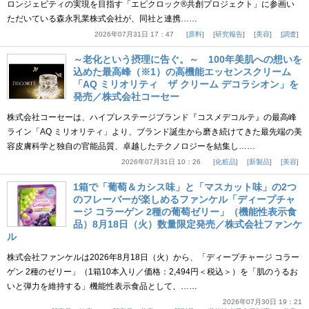
ロンジェビティの実現を目指す「エピクロック®共創プロジェクト」に参画い
ただいている森永乳業株式会社が、同社と連携……
2026年07月31日 17：47
原料
研究報告
美容
調査
～老化という摂理に告ぐ。～ 100年美肌への想いを
込めた最高峰（※1）の高機能エッセンスクリーム
「AQ ミリオリティ ザ クリーム デコラシオン」を
発売／株式会社コーセー
株式会社コーセーは、ハイプレステージブランド『コスメデコルテ』の最高峰
ライン「AQ ミリオリティ」より、ブランド誕生から磨き続けてきた最先端の美
容皮膚科学と独自の官能品質、卓越したテクノロジーを結集し……
2026年07月31日 10：26
化粧品
新製品
美容
1箱で「葡萄＆カシス味」と「マスカット味」の2つ
のフレーバーが楽しめるファンケル「ディープチャ
ージ コラーゲン 2種の葡萄ゼリー」（機能性表示食
品）8月18日（火）数量限定発売／株式会社ファンケ
ル
株式会社ファンケルは2026年8月18日（火）から、「ディープチャージ コラー
ゲン 2種のゼリー」（1箱10本入り／価格：2,494円＜税込＞）を「肌のうるお
いと弾力を維持する」機能性表示食品として、……
2026年07月30日 19：21