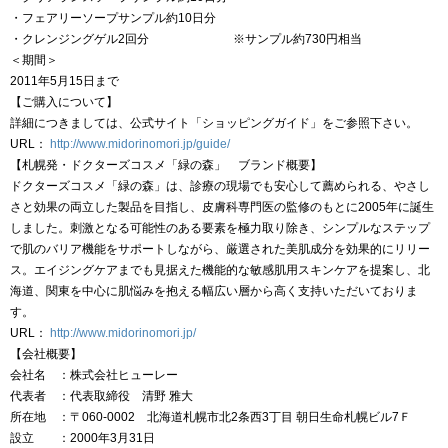
・フェアリーソープサンプル約10日分
・クレンジングゲル2回分 ※サンプル約730円相当
＜期間＞
2011年5月15日まで
【ご購入について】
詳細につきましては、公式サイト「ショッピングガイド」をご参照下さい。
URL：
http://www.midorinomori.jp/guide/
【札幌発・ドクターズコスメ「緑の森」 ブランド概要】
ドクターズコスメ「緑の森」は、診療の現場でも安心して薦められる、やさし
さと効果の両立した製品を目指し、皮膚科専門医の監修のもとに2005年に誕生
しました。刺激となる可能性のある要素を極力取り除き、シンプルなステップ
で肌のバリア機能をサポートしながら、厳選された美肌成分を効果的にリリー
ス。エイジングケアまでも見据えた機能的な敏感肌用スキンケアを提案し、北
海道、関東を中心に肌悩みを抱える幅広い層から高く支持いただいておりま
す。
URL：
http://www.midorinomori.jp/
【会社概要】
会社名 ：株式会社ヒューレー
代表者 ：代表取締役 清野 雅大
所在地 ：〒060-0002 北海道札幌市北2条西3丁目 朝日生命札幌ビル7Ｆ
設立 ：2000年3月31日