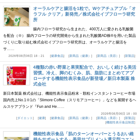
オーラルケアと腸活を1粒で。Wケアチュアブル「オ
ラフル クリア」新発売／株式会社イブフローラ研究
所
腸内フローラ研究から生まれた、400万人に愛される乳酸菌
を配合（※） 腸内フローラの研究開発から生まれた乳酸菌AD株®を用いた製品
づくりに取り組む株式会社イブフローラ研究所は、オーラルケアと腸活を
サ……
2026年08月06日 18：21
健康食品
新商品（健康）
新商品（美容）
新製品
4種類の赤い野菜と果実配合で、おいしく続ける美活
習慣。冷え、脚のむくみ、肌、脂肪にまとめてアプ
ローチする機能性表示食品が新登場／新日本製薬 株
式会社
新日本製薬 株式会社は、機能性表示食品粉末・顆粒インスタントコーヒー市場
国内売上No.1※1の「Slimore Coffee（スリモアコーヒー）」などを展開するヘ
ルスケアブランド『Fun and He……
2026年08月06日 18：00
ダイエット
健康
健康食品
新商品（健康）
新商品（美容）
新製品
機能性表示食品制度
機能性表示食品「肌のターンオーバーとうるおい維
持をサポートする」美容サプリメント還元型コエン