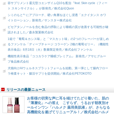
容サプリメント還元型コエンザイムQ10を配合『feat. Skin cycle（フィー
ト スキンサイクル）』が新発売／株式会社Quon
シミのもと*¹ にアプローチ、硬い角層をほぐし浸透「エクイタンス ホワ
イトローション」新発売／サンスター株式会社
ピセアタンノールを含む食品の摂取により睡眠の質が改善する可能性が確
認されました／森永製菓株式会社
1箱で「葡萄＆カシス味」と「マスカット味」の2つのフレーバーが楽しめ
るファンケル「ディープチャージ コラーゲン 2種の葡萄ゼリー」（機能性
表示食品）8月18日（火）数量限定発売／株式会社ファンケル
機能性表示食品『ココカラケア睡眠プレミアム』 新発売／アサヒグルー
プ食品株式会社
犬猫向けAIウェルネスプラットフォームを始動。第一弾として腸内フロー
ラ検査キット・腸活サプリを提供開始／株式会社PETOKOTO
リリースの最新ニュース
お客様の切実な声に耳を傾けてたどり着いた、肌の
「薄層化」への答え こすらず、うるおす朝夜別オ
ールインワン「ハルメク 薬用美肌液」が、さらなる
高機能化を遂げてリニューアル！／株式会社ハルメ