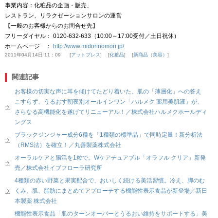
事業内容：化粧品の企画・販売、
レストラン、リラクゼーションサロンの運営
【一般のお客様からのお問合せ先】
フリーダイヤル： 0120-632-633（10:00～17:00受付／土日祝休）
ホームページ ：
http://www.midorinomori.jp/
2011年04月14日 11：09
アットプレス
化粧品
新商品（美容）
関連記事
お客様の切実な声に耳を傾けてたどり着いた、肌の「薄層化」への答え
こすらず、うるおす朝夜別オールインワン「ハルメク 薬用美肌液」が、
さらなる高機能化を遂げてリニューアル！／株式会社ハルメクホールディ
ングス
ブラックジンジャー成分6種を「1種類の標準品」で同時定量！新分析法
（RMS法）を確立！／丸善製薬株式会社
オーラルケアと腸活を1粒で。Wケアチュアブル「オラフル クリア」新発
売／株式会社イブフローラ研究所
4種類の赤い野菜と果実配合で、おいしく続ける美活習慣。冷え、脚のむ
くみ、肌、脂肪にまとめてアプローチする機能性表示食品が新登場／新日
本製薬 株式会社
機能性表示食品「肌のターンオーバーとうるおい維持をサポートする」美