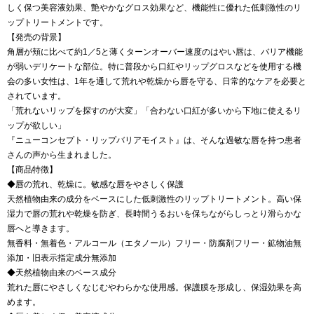
しく保つ美容液効果、艶やかなグロス効果など、機能性に優れた低刺激性のリ
ップトリートメントです。
【発売の背景】
角層が頬に比べて約1／5と薄くターンオーバー速度のはやい唇は、バリア機能
が弱いデリケートな部位。特に普段から口紅やリップグロスなどを使用する機
会の多い女性は、1年を通して荒れや乾燥から唇を守る、日常的なケアを必要と
されています。
「荒れないリップを探すのが大変」「合わない口紅が多いから下地に使えるリ
ップが欲しい」
『ニューコンセプト・リップバリアモイスト』は、そんな過敏な唇を持つ患者
さんの声から生まれました。
【商品特徴】
◆唇の荒れ、乾燥に。敏感な唇をやさしく保護
天然植物由来の成分をベースにした低刺激性のリップトリートメント。高い保
湿力で唇の荒れや乾燥を防ぎ、長時間うるおいを保ちながらしっとり滑らかな
唇へと導きます。
無香料・無着色・アルコール（エタノール）フリー・防腐剤フリー・鉱物油無
添加・旧表示指定成分無添加
◆天然植物由来のベース成分
荒れた唇にやさしくなじむやわらかな使用感。保護膜を形成し、保湿効果を高
めます。