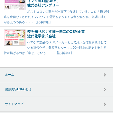
ィング連動型OEM」
株式会社アンプリー
ポストコロナの動きが水面下で加速している。コロナ禍で減
速を余儀なくされたインバウンド需要もようやく規制が解かれ、復調の兆し
がみえつつある・・・【記事詳細】
髪を知り尽くす唯一無二のOEM企業
近代化学株式会社
ヘアケア製品のOEMメーカーとして絶大な信頼を獲得して
いる近代化学。美容室をルーツに90年以上の歴史を刻む同
社が掲げるのは「幸せ」という・・・【記事詳細】
ホーム
健康美容EXPOとは
サイトマップ