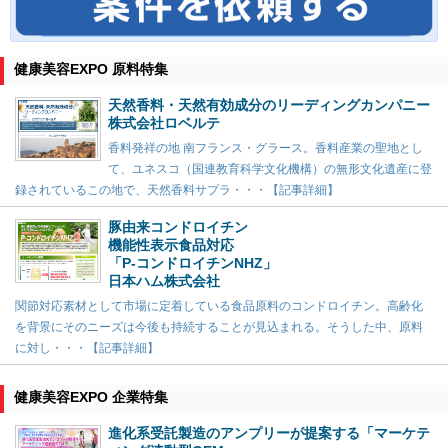
健康美容EXPO 原料特集
天然香料・天然有効成分のリーディングカンパニー
株式会社ロベルテ
香料発祥の地 南フランス・グラース。香料産業の聖地とし
て、ユネスコ（国連教育科学文化機構）の無形文化遺産に登
録されているこの地で、天然香料サプラ・・・【記事詳細】
豚由来コンドロイチン
機能性表示食品対応
「P-コンドロイチンNHZ」
日本ハム株式会社
関節対応素材として市場に定着している食品原料のコンドロイチン。高齢化
を背景にそのニーズは今後も持続することが見込まれる。そうした中、原料
に対し・・・【記事詳細】
健康美容EXPO 企業特集
進化系受託製造のアンプリーが提案する「マーケテ