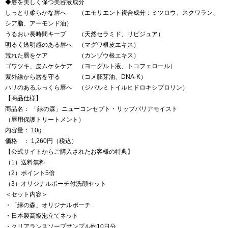
◆唇を美しく保つ美容液成分
しっとり柔らかな唇へ （エモリエント複合成分：ミツロウ、スクワラン、
シア脂、アーモンド油）
うるおい長時間キープ （天然セラミド、リピジュア）
明るく透明感のある唇へ （マグワ根皮エキス）
荒れた唇をケア （カンゾウ根エキス）
ゴワツキ、皮ムケをケア （ヨーグルト液、トコフェロール）
紫外線から唇を守る （コメ胚芽油、DNA-K）
ハリのあるふっくら唇へ （ジパルミトイルヒドロキシプロリン）
【商品仕様】
商品名： 「緑の森」ニューコンセプト・リップバリアモイスト
（唇用保護トリートメント）
内容量： 10g
価格 ： 1,260円（税込）
【公式サイトからご購入されたお客様の特典】
（1）送料無料
（2）ポイント5倍
（3）オリジナルポーチ付洗顔セット
＜セット内容＞
・「緑の森」オリジナルポーチ
・日本製高級泡立てネット
・クリアランスソープサンプル約10日分