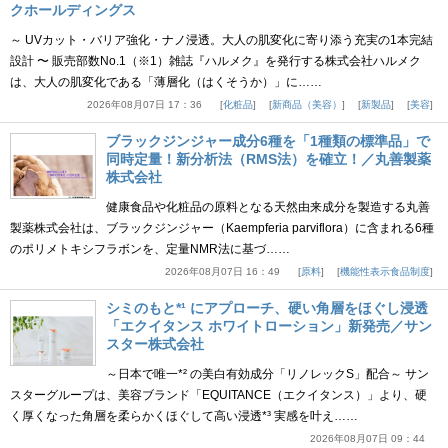
クホールディングス
～ UVカット・バリア強化・ナノ浸透。大人の肌変化に寄り添う充実の1本完結
設計 〜 販売部数No.1（※1）雑誌『ハルメク』を発行する株式会社ハルメク
は、大人の肌変化である「薄層化（はくそうか）」に……
2026年08月07日 17：36
化粧品
新商品（美容）
新製品
美容
ブラックジンジャー成分6種を「1種類の標準品」で
同時定量！新分析法（RMS法）を確立！／丸善製薬
株式会社
健康食品や化粧品の原料となる天然由来成分を製造する丸善
製薬株式会社は、ブラックジンジャー（Kaempferia parviflora）に含まれる6種
のポリメトキシフラボンを、定量NMR法に基づ……
2026年08月07日 16：49
原料
機能性表示食品制度
シミのもと*¹ にアプローチ、硬い角層をほぐし浸透
「エクイタンス ホワイトローション」新発売／サン
スター株式会社
～日本で唯一*² の美白有効成分「リノレックS」配合～ サン
スターグループは、美容ブランド「EQUITANCE（エクイタンス）」より、硬
く厚くなった角層を柔らかくほぐして高い浸透*³ 実感を叶え……
2026年08月07日 09：44