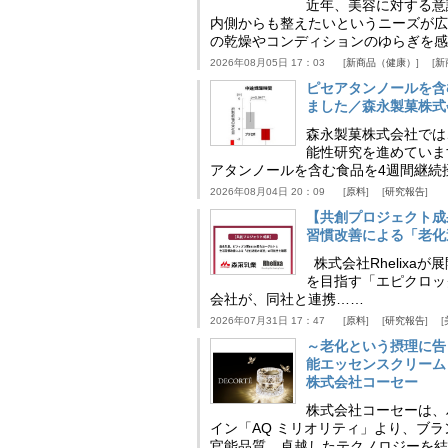
近年、美容に対する意
内側からも整えたいというニーズが広
の乾燥やコンディションのゆらぎを感
2026年08月05日 17：03
新商品（健康）
新
ピセアタンノールを含
ました／森永製菓株式
森永製菓株式会社では
能性研究を進めていま
アタンノールを含む食品を4週間継続
2026年08月04日 20：09
原料
研究報告
【共創プロジェクト成
習慣改善による「老化速
株式会社Rhelix
を目指す「エピクロッ
会社が、同社と連携……
2026年07月31日 17：47
原料
研究報告
～老化という摂理に告
能エッセンスクリーム
株式会社コーセー
株式会社コーセーは、
イン「AQ ミリオリティ」より、ブ
官能品質、卓越したテクノロジーを結