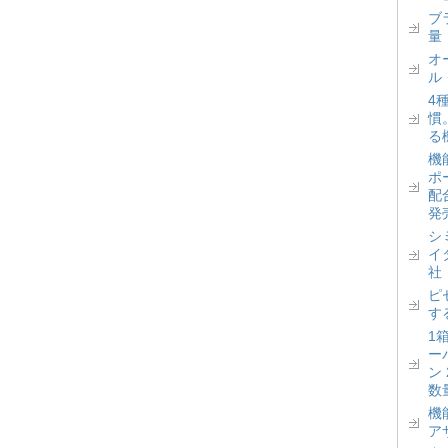
ブ
量
オ
ル
4
慣
る
機
ポ
配
発
シ
イ
社
ピ
す
1
ー
ン
数
機
ア