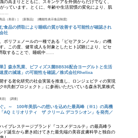
識の高まりとともに、スキンケアを外側からだけでなく、
がっています。とくに、年齢や生活習慣の変化により、肌
……
商品（美容）
新製品
機能性表示食品制度
む食品の摂取により睡眠の質が改善する可能性が確認され
会社
、ポリフェノールの一種である「ピセアタンノール」の機
す。この度、健常成人を対象としたヒト試験により、ピセ
摂取することで、睡眠中……
果】森永乳業、ビフィズス菌BB536配合ヨーグルトと生活
度の減速」の可能性を確認／株式会社Rhelixa
aが展開する老化研究の社会実装を推進し、ロンジェビティの実現
ク®共創プロジェクト」に参画いただいている森永乳業株式
美容
調査
ぐ。～ 100年美肌への想いを込めた最高峰（※1）の高機
「AQ ミリオリティ ザ クリーム デコラシオン」を発売／
ハイプレステージブランド『コスメデコルテ』の最高峰ラ
ランド誕生から磨き続けてきた最先端の美容皮膚科学と独自の
集し……