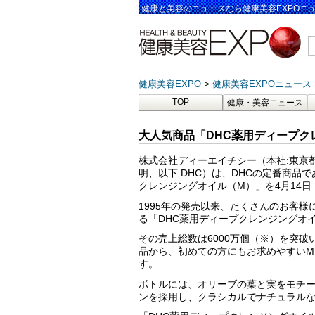
健康と美容のニュースなら健康美容EXPOニ
健康美容EXPO
健康美容EXPOニュース
TOP
健康・美容ニュース
大人気商品「DHC薬用ディープク
株式会社ディーエイチシー（本社:東京都
明、以下:DHC）は、DHCの定番商品
クレンジングオイル（M）」を4月14
1995年の発売以来、たくさんのお客
る「DHC薬用ディープクレンジングオ
その売上総数は6000万個（※）を突
品から、初めての方にもお求めやすいM
す。
ボトルには、オリーブの葉と実をモチ
ンを採用し、クラシカルでナチュラル