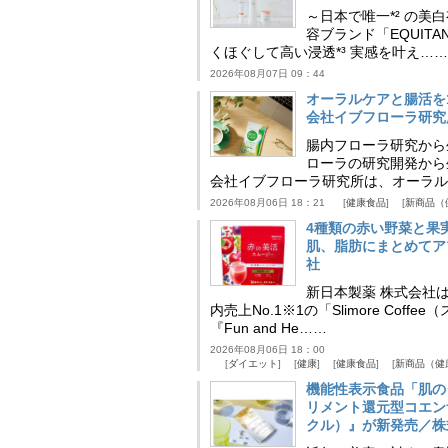
～日本で唯一*² の
容ブランド「EQUIT
くほぐして高い浸透*³ 実感を叶え……
2026年08月07日 09：44
オーラルケアと腸活を
会社イブフローラ研究
腸内フローラ研究から
ローラの研究開発から
会社イブフローラ研究所は、オーラル
2026年08月06日 18：21
健康食品
新商品（
4種類の赤い野菜と果
肌、脂肪にまとめてア
社
新日本製薬 株式会社
内売上No.1※1の「Slimore C
『Fun and He……
2026年08月06日 18：00
ダイエット
健康
健康食品
新商品（健
機能性表示食品「肌の
リメント還元型コエンザイム
クル）』が新発売／株