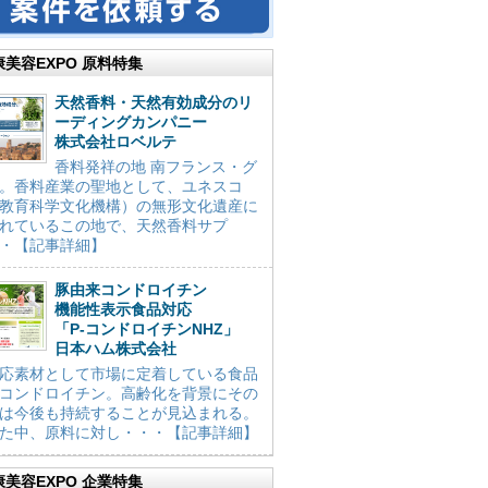
康美容EXPO 原料特集
天然香料・天然有効成分のリ
ーディングカンパニー
株式会社ロベルテ
香料発祥の地 南フランス・グ
。香料産業の聖地として、ユネスコ
教育科学文化機構）の無形文化遺産に
れているこの地で、天然香料サプ
・【記事詳細】
豚由来コンドロイチン
機能性表示食品対応
「P-コンドロイチンNHZ」
日本ハム株式会社
応素材として市場に定着している食品
コンドロイチン。高齢化を背景にその
は今後も持続することが見込まれる。
た中、原料に対し・・・【記事詳細】
康美容EXPO 企業特集