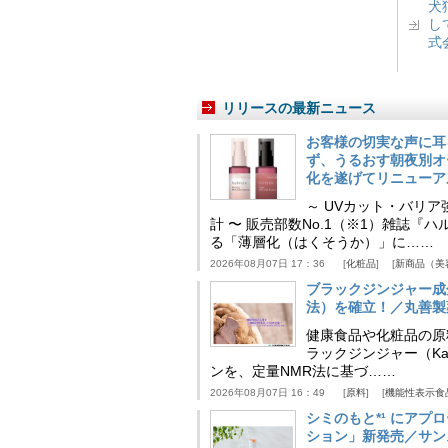
犬
し
式
リリースの最新ニュース
お客様の切実な声に耳
ず、うるおす朝夜別オ
化を遂げてリニューア
～ UVカット・バリ
計 〜 販売部数No.1（※1）雑誌
る「薄層化（はくそうか）」に……
2026年08月07日 17：36
化粧品
新商品（美
ブラックジンジャー成
法）を確立！／丸善製
健康食品や化粧品の原
ラックジンジャー（Kaem
ンを、定量NMR法に基づ……
2026年08月07日 16：49
原料
機能性表示食
シミのもと*¹ にア
ション」新発売／サン