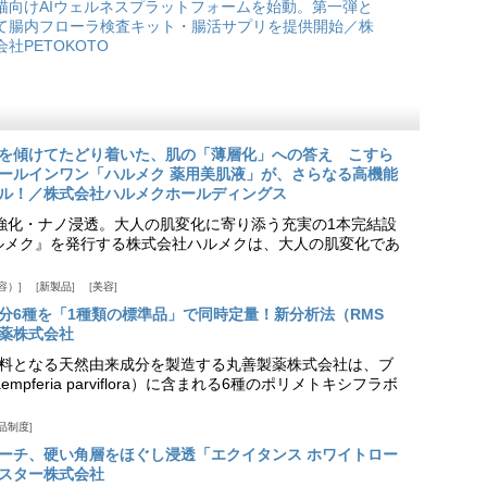
猫向けAIウェルネスプラットフォームを始動。第一弾と
て腸内フローラ検査キット・腸活サプリを提供開始／株
会社PETOKOTO
を傾けてたどり着いた、肌の「薄層化」への答え こすら
ールインワン「ハルメク 薬用美肌液」が、さらなる高機能
ル！／株式会社ハルメクホールディングス
ア強化・ナノ浸透。大人の肌変化に寄り添う充実の1本完結設
『ハルメク』を発行する株式会社ハルメクは、大人の肌変化であ
容）
新製品
美容
分6種を「1種類の標準品」で同時定量！新分析法（RMS
薬株式会社
料となる天然由来成分を製造する丸善製薬株式会社は、ブ
pferia parviflora）に含まれる6種のポリメトキシフラボ
品制度
プローチ、硬い角層をほぐし浸透「エクイタンス ホワイトロー
スター株式会社