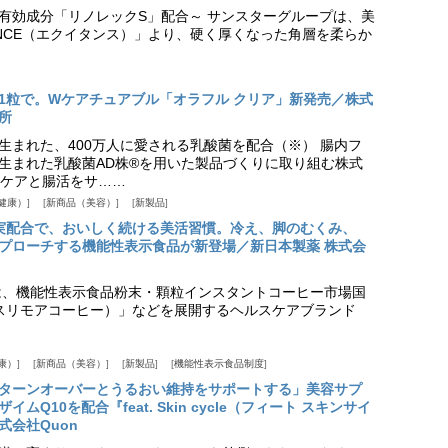
美白有効成分「リノレックS」配合～ サンスターグループは、美
ANCE（エクイタンス）」より、硬く厚くなった角層を柔らか
1粒で。Wケアチュアブル「オラフル クリア」新発売／株式
所
生まれた、400万人に愛される乳酸菌を配合（※） 腸内フ
生まれた乳酸菌AD株®を用いた製品づくりに取り組む株式
ケアと腸活をサ……
健康）
新商品（美容）
新製品
実配合で、おいしく続ける美活習慣。冷え、脚のむくみ、
プローチする機能性表示食品が新登場／新日本製薬 株式会
は、機能性表示食品粉末・顆粒インスタントコーヒー市場国
offee（スリモアコーヒー）」などを展開するヘルスケアブランド
康）
新商品（美容）
新製品
機能性表示食品制度
ターンオーバーとうるおい維持をサポートする」美容サプ
Q10を配合『feat. Skin cycle（フィート スキンサイ
式会社Quon