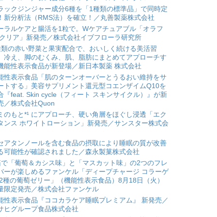
ラックジンジャー成分6種を「1種類の標準品」で同時定
！新分析法（RMS法）を確立！／丸善製薬株式会社
ーラルケアと腸活を1粒で。Wケアチュアブル「オラフ
 クリア」新発売／株式会社イブフローラ研究所
種類の赤い野菜と果実配合で、おいしく続ける美活習
。冷え、脚のむくみ、肌、脂肪にまとめてアプローチす
機能性表示食品が新登場／新日本製薬 株式会社
能性表示食品「肌のターンオーバーとうるおい維持をサ
ートする」美容サプリメント還元型コエンザイムQ10を
合『feat. Skin cycle（フィート スキンサイクル）』が新
売／株式会社Quon
ミのもと*¹ にアプローチ、硬い角層をほぐし浸透「エク
タンス ホワイトローション」新発売／サンスター株式会
セアタンノールを含む食品の摂取により睡眠の質が改善
る可能性が確認されました／森永製菓株式会社
箱で「葡萄＆カシス味」と「マスカット味」の2つのフレ
バーが楽しめるファンケル「ディープチャージ コラーゲ
 2種の葡萄ゼリー」（機能性表示食品）8月18日（火）
量限定発売／株式会社ファンケル
能性表示食品『ココカラケア睡眠プレミアム』 新発売／
サヒグループ食品株式会社