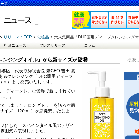
ュース
リリース：TOP
化粧品
大人気商品「DHC薬用ディープクレンジングオ
行政ニュース
プレスリリース
コラム
レンジングオイル」から新サイズが登場!
港区、代表取締役会長 兼CEO:吉田 嘉
であるクレンジング「DHC薬用ディープ
日（木）より発売いたします。
様に「ディークレ」の愛称で親しまれてい
イル」。
破いたしました。ロングセラーを誇る本商
サイズ（120mL）を新発売いたしま
ーフにした、スペインタイル風のデザイ
な雰囲気を表現しました。