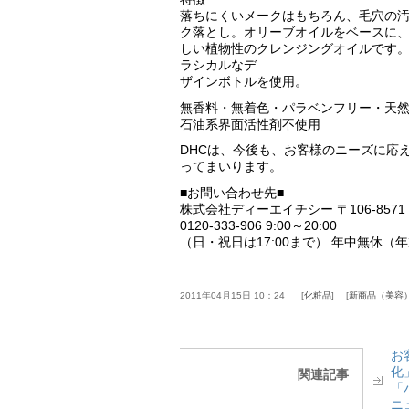
落ちにくいメークはもちろん、毛穴の
ク落とし。オリーブオイルをベースに、
しい植物性のクレンジングオイルです
ラシカルなデ
ザインボトルを使用。
無香料・無着色・パラベンフリー・天
石油系界面活性剤不使用
DHCは、今後も、お客様のニーズに応
ってまいります。
■お問い合わせ先■
株式会社ディーエイチシー 〒106-8571
0120-333-906 9:00～20:00
（日・祝日は17:00まで） 年中無休（
2011年04月15日 10：24
化粧品
新商品（美容
お
化
関連記事
「
ニ