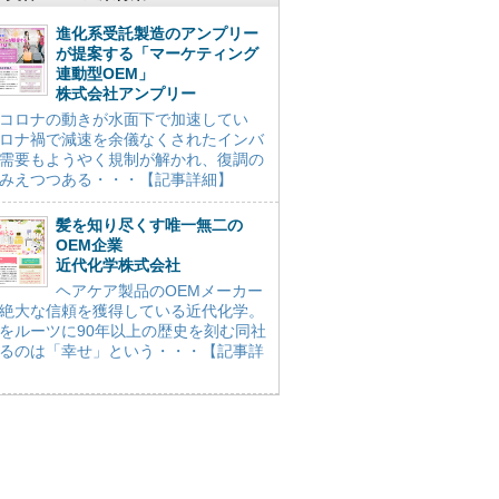
進化系受託製造のアンプリー
が提案する「マーケティング
連動型OEM」
株式会社アンプリー
コロナの動きが水面下で加速してい
ロナ禍で減速を余儀なくされたインバ
需要もようやく規制が解かれ、復調の
みえつつある・・・【記事詳細】
髪を知り尽くす唯一無二の
OEM企業
近代化学株式会社
ヘアケア製品のOEMメーカー
絶大な信頼を獲得している近代化学。
をルーツに90年以上の歴史を刻む同社
るのは「幸せ」という・・・【記事詳