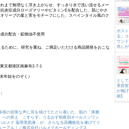
汚れまで無理なく浮き上がらせ、すっきり水で洗い流せるメー
抗炎症成分ローズマリーやビタミンEを配合した、肌にやさ
。オリーブの葉と実をモチーフにした、スペインタイル風のク
ポスト
然成分配合・鉱物油不使用
る。コ
ウンド
兆しが
えるために、研究を重ね、ご満足いただける商品開発をおこな
 東京都港区南麻布2-7-1
年末年始をのぞく）
として
美容室
が掲げ
）
細】
客様の切実な声に耳を傾けてたどり着いた、肌の「薄層
」への答え こすらず、うるおす朝夜別オールインワン
ハルメク 薬用美肌液」が、さらなる高機能化を遂げてリ
ューアル！／株式会社ハルメクホールディングス