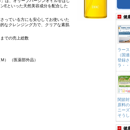
ル」は、オリーブバージンオイルをはじ
ンEといった天然美容成分を配合した
健
ださっている方にも安心してお使いいた
倒的なクレンジング力で、クリアな素肌
月末日までの売上総数
ラース
（国連
M） （医薬部外品）
登録さ
ラ・・
関節対
原料の
ニーズ
そうし
健