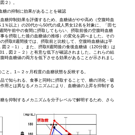
：図２）。
血糖の抑制に効果があることを確認
高血糖抑制効果を評価するため、血糖値がやや高め（空腹時血
３が5.1％以上）の20代から50代の成人男女12名を対象に、「田七
8週間午前中の食間に摂取してもらい、摂取前後の空腹時血糖
食事を摂取した後の血糖値の推移）の変化を調べました。その
の摂取8週間後では、摂取前と比較して、空腹時血糖値は平
p＜0.01，図２－1）、また、摂取8週間後の食後血糖値（120分後）は
L（p＜0.001，図２－２）と有意な低下が確認されました。これらの結
空腹時血糖値の両方を低下させる効果があることが示されまし
のこと。1～２ヶ月程度の血糖状態を反映する。
食品で知られる、食事と同時に摂取することで、糖の消化・吸
る作用とは異なるメカニズムにより、血糖値の上昇を抑制する
血糖を抑制するメカニズムを分子レベルで解明するため、さら