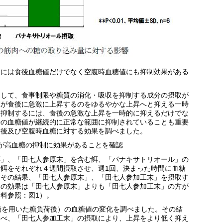
」には食後血糖値だけでなく空腹時血糖値にも抑制効果がある
として、食事制限や糖質の消化・吸収を抑制する成分の摂取が
値が食後に急激に上昇するのをゆるやかな上昇へと抑える一時
を抑制するには、食後の急激な上昇を一時的に抑えるだけでな
時の血糖値が継続的に正常な範囲に抑制されていることも重要
食後及び空腹時血糖に対する効果を調べました。
が高血糖の抑制に効果があることを確認
餌」、「田七人参原末」を含む餌、「パナキサトリオール」の
餌をそれぞれ４週間摂取させ、週1回、決まった時間に血糖
。その結果、「田七人参原末」、「田七人参加工末」を摂取す
その効果は「田七人参原末」よりも「田七人参加工末」の方が
料参照：図1）。
糖を用いた糖負荷後）の血糖値の変化を調べました。その結
比べ、「田七人参加工末」の摂取により、上昇をより低く抑え