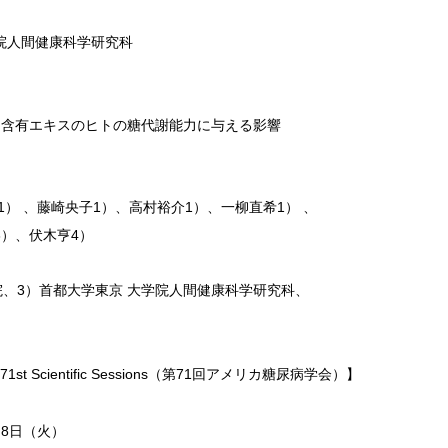
学院人間健康科学研究科
ン含有エキスのヒトの糖代謝能力に与える影響
1） 、藤崎央子1）、高村裕介1）、一柳直希1） 、
3）、伏木亨4）
院、3）首都大学東京 大学院人間健康科学研究科、
ion’s 71st Scientific Sessions（第71回アメリカ糖尿病学会）】
２8日（火）