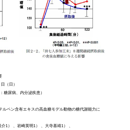
要
５日（日）
養：糖尿病、内分泌疾患）
リテルペン含有エキスの高血糖モデル動物の糖代謝能力に
介1） 、岩崎英明1） 、大寺基靖1） 、