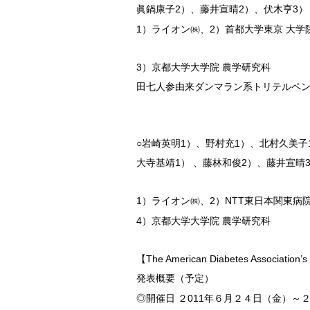
眞鍋康子2）、藤井宣晴2）、伏木亨3）
1）ライオン㈱、2）首都大学東京 大
3）京都大学大学院 農学研究科
田七人参由来ダンマラン系トリテルペ
○岩崎英明1）、野村充1）、北村久美子
大寺基靖1） 、藤林和俊2）、藤井宣晴
1）ライオン㈱、2）NTT東日本関東病
4）京都大学大学院 農学研究科
【The American Diabetes Associat
発表概要（予定）
◎開催日 ２011年６月２４日（金）～