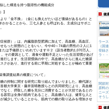
類似した構造を持つ脂溶性の機能成分
g）】
健
来より「金不換」（金にも換えがたいほど価値があるもの）と
年かかることから、三七人参とも呼ばれる。主成分はサポニ
る。
肪症候群）」は、内臓脂肪型肥満に加えて、高血糖、高血圧、
ラース
せもった状態のことをいい、今や40～74歳の男性の２人に1
（国連
たは予備群といわれています※２（該当者数約1,070万人、
登録さ
万人）。その要因として、過食や運動不足といった生活習慣があげ
ラ・・
と進行します。生活習慣病の中で、高血糖がさらに進んだ糖尿
リスクがあり、進行する前に早期に対処することが極めて重要
・栄養調査結果の概要について」
血糖の抑制に関する研究に取り組んでまいりました。糖代謝と
関節対
る首都大学東京・藤井宣晴教授らとの共同研究により、高血糖
原料の
けでなく、摂取した糖を充分に消費することが大切であるとの
ニーズ
する器官は全身の筋肉であること、高血糖の人は、健常な人と
そうし
量が減少していることから、筋肉での糖の取り込みを増加させ
健