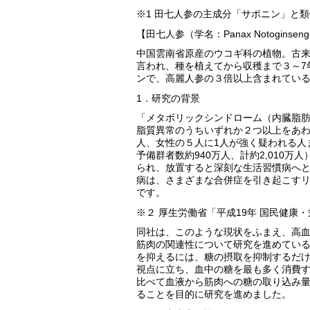
※1 田七人参の主成分「サポニン」と
【田七人参（学名：Panax Notoginsen
中国雲南省原産のウコギ科の植物。古
言われ、種を植えてから収穫まで３～7
ンで、高麗人参の３倍以上含まれてい
1．研究の背景
「メタボリックシンドローム（内臓脂
脂質異常のうちいずれか２つ以上をあわ
人、女性の５人に1人が強く疑われる人ま
予備群者数約940万人、計約2,010
られ、放置すると深刻な生活習慣病へ
病は、さまざまな合併症を引き起こす
です。
※２ 厚生労働省「平成19年 国民健康
同社は、このような現状をふまえ、高
筋肉の関連性について研究を進めてい
を抑えるには、糖の摂取を抑制するだ
視点に立ち、血中の糖を最も多く消費
比べて血液から筋肉への糖の取り込み
ることを目的に研究を進めました。