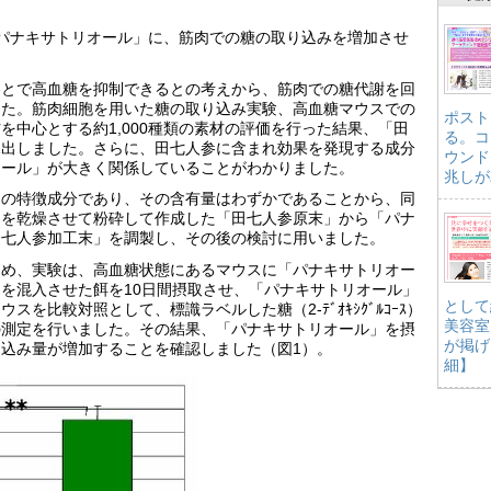
パナキサトリオール」に、筋肉での糖の取り込みを増加させ
ことで高血糖を抑制できるとの考えから、筋肉での糖代謝を回
した。筋肉細胞を用いた糖の取り込み実験、高血糖マウスでの
ポスト
を中心とする約1,000種類の素材の評価を行った結果、「田
る。コ
見出しました。さらに、田七人参に含まれ効果を発現する成分
ウンド
オール」が大きく関係していることがわかりました。
兆しが
」の特徴成分であり、その含有量はわずかであることから、同
」を乾燥させて粉砕して作成した「田七人参原末」から「パナ
田七人参加工末」を調製し、その後の検討に用いました。
ため、実験は、高血糖状態にあるマウスに「パナキサトリオー
を混入させた餌を10日間摂取させ、「パナキサトリオール」
として
を比較対照として、標識ラベルした糖（2-ﾃﾞｵｷｼｸﾞﾙｺｰｽ）
美容室
の測定を行いました。その結果、「パナキサトリオール」を摂
が掲げ
込み量が増加することを確認しました（図1）。
細】