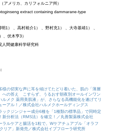
l Center（アメリカ、カリフォルニア州）
otoginseng extract containing dammarane-type
明1） 、高村裕介1） 、野村充1） 、大寺基靖1） 、
）、伏木亨3）
学院人間健康科学研究科
告
客様の切実な声に耳を傾けてたどり着いた、肌の「薄層
」への答え こすらず、うるおす朝夜別オールインワン
ハルメク 薬用美肌液」が、さらなる高機能化を遂げてリ
ューアル！／株式会社ハルメクホールディングス
ラックジンジャー成分6種を「1種類の標準品」で同時定
！新分析法（RMS法）を確立！／丸善製薬株式会社
ーラルケアと腸活を1粒で。Wケアチュアブル「オラフ
 クリア」新発売／株式会社イブフローラ研究所