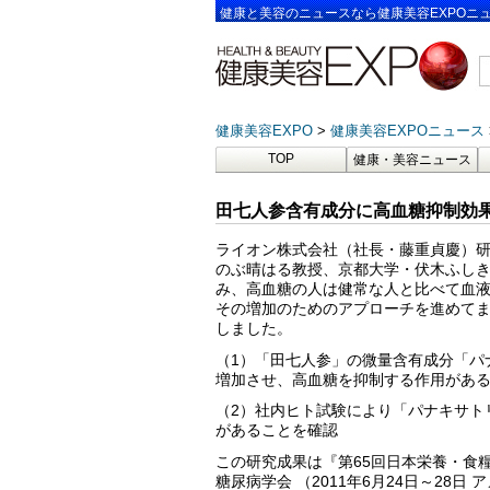
健康と美容のニュースなら健康美容EXPOニ
健康美容EXPO
健康美容EXPOニュース
TOP
健康・美容ニュース
田七人参含有成分に高血糖抑制効
ライオン株式会社（社長・藤重貞慶）
のぶ晴はる教授、京都大学・伏木ふし
み、高血糖の人は健常な人と比べて血
その増加のためのアプローチを進めて
しました。
（1）「田七人参」の微量含有成分「パ
増加させ、高血糖を抑制する作用があ
（2）社内ヒト試験により「パナキサト
があることを確認
この研究成果は『第65回日本栄養・食糧学
糖尿病学会 （2011年6月24日～28