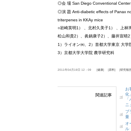
◎会 場 San Diego Conventiona
◎演 題 Anti-diabetic effects of Panax n
triterpenes in KKAy mice
○岩崎英明1） 、北村久美子1） 、上林博
松山和貴2）、眞鍋康子2）、藤井宣晴2
1）ライオン㈱、2）首都大学東京 大
3）京都大学大学院 農学研究科
2011年04月19日 12：09
健康
原料
研究報
お
化
関連記事
「
ニ
ブ
量
オ
ル