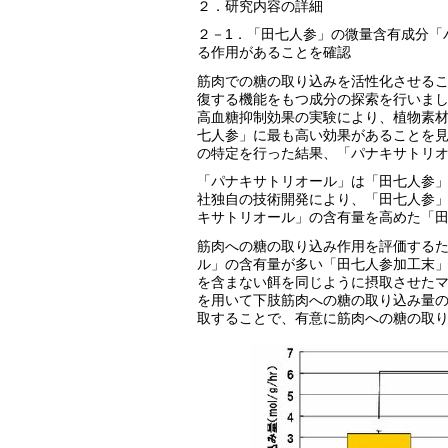
２．研究内容の詳細
２－1．「田七人参」の微量含有成分「
る作用があることを確認
筋肉での糖の取り込みを活性化させる
復する機能をもつ成分の探索を行いま
高血糖抑制効果の実験により、植物素材
七人参」に最も高い効果があることを
の特定を行った結果、「パナキサトリ
「パナキサトリオール」は「田七人参
社独自の技術開発により、「田七人参
キサトリオール」の含有量を高めた「
筋肉への糖の取り込み作用を評価する
ル」の含有量が多い「田七人参加工末」
を含まない餌を同じように摂取させたマウス
を用いて下肢筋肉への糖の取り込み量
取することで、有意に筋肉への糖の取り