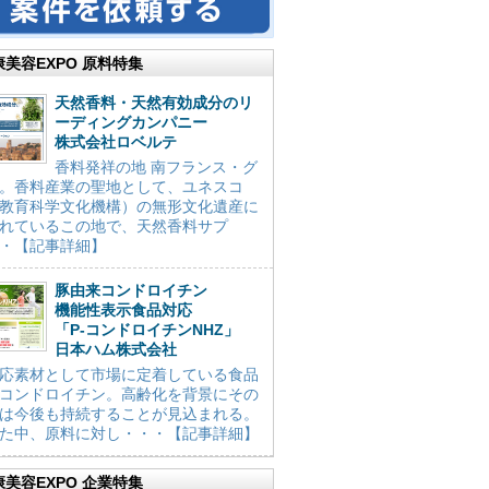
康美容EXPO 原料特集
天然香料・天然有効成分のリ
ーディングカンパニー
株式会社ロベルテ
香料発祥の地 南フランス・グ
。香料産業の聖地として、ユネスコ
教育科学文化機構）の無形文化遺産に
れているこの地で、天然香料サプ
・【記事詳細】
豚由来コンドロイチン
機能性表示食品対応
「P-コンドロイチンNHZ」
日本ハム株式会社
応素材として市場に定着している食品
コンドロイチン。高齢化を背景にその
は今後も持続することが見込まれる。
た中、原料に対し・・・【記事詳細】
康美容EXPO 企業特集