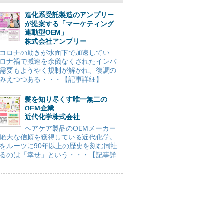
進化系受託製造のアンプリー
が提案する「マーケティング
連動型OEM」
株式会社アンプリー
コロナの動きが水面下で加速してい
ロナ禍で減速を余儀なくされたインバ
需要もようやく規制が解かれ、復調の
みえつつある・・・【記事詳細】
髪を知り尽くす唯一無二の
OEM企業
近代化学株式会社
ヘアケア製品のOEMメーカー
絶大な信頼を獲得している近代化学。
をルーツに90年以上の歴史を刻む同社
るのは「幸せ」という・・・【記事詳