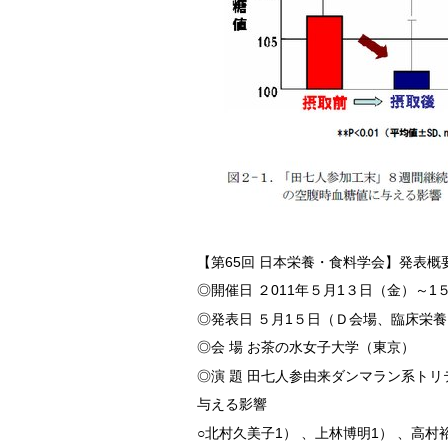
【第65回 日本栄養・食料学会】発表概
◎開催日 ２011年５月1３日（金）～1
◎発表日 ５月1５日（Ｄ会場、臨床栄
◎会 場 お茶の水女子大学（東京）
◎演 題 田七人参由来ダンマラン系ト
与える影響
○北村久美子1） 、上林博明1） 、高村裕