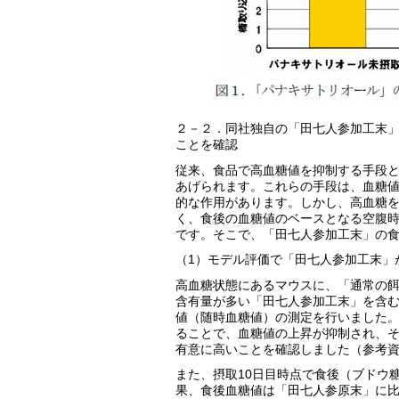
２－２．同社独自の「田七人参加工末
ことを確認
従来、食品で高血糖値を抑制する手段
あげられます。これらの手段は、血糖
的な作用があります。しかし、高血糖
く、食後の血糖値のベースとなる空腹
です。そこで、「田七人参加工末」の
（1）モデル評価で「田七人参加工末」
高血糖状態にあるマウスに、「通常の
含有量が多い「田七人参加工末」を含む
値（随時血糖値）の測定を行いました
ることで、血糖値の上昇が抑制され、
有意に高いことを確認しました（参考資
また、摂取10日目時点で食後（ブドウ
果、食後血糖値は「田七人参原末」に