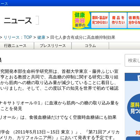
ュース
リリース：TOP
健康
田七人参含有成分に高血糖抑制効果
行政ニュース
プレスリリース
コラム
果
研究開発本部生命科学研究所は、首都大学東京・藤井ふじい宣
き亨とおる教授と共同で、高血糖の抑制に関する研究に取り組
液から筋肉への糖の取り込み量が減少していることに着目し、
まいりました。そして、この度以下の知見を世界で初めて確認
ナキサトリオール※1」に血液から筋肉への糖の取り込み量を
ることを発見
リオール」は、食後血糖値だけでなく空腹時血糖値にも効果
会 （2011年5月13日～15日 東京 ）』、『第71回アメリカ
日 アメリカ、カリフォルニア州）』において発表する予定です。