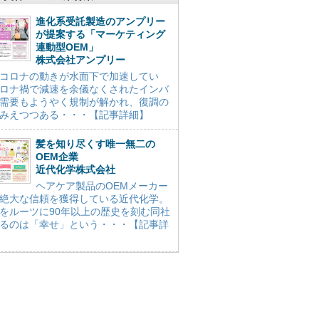
進化系受託製造のアンプリー
が提案する「マーケティング
連動型OEM」
株式会社アンプリー
コロナの動きが水面下で加速してい
ロナ禍で減速を余儀なくされたインバ
需要もようやく規制が解かれ、復調の
みえつつある・・・【記事詳細】
髪を知り尽くす唯一無二の
OEM企業
近代化学株式会社
ヘアケア製品のOEMメーカー
絶大な信頼を獲得している近代化学。
をルーツに90年以上の歴史を刻む同社
るのは「幸せ」という・・・【記事詳