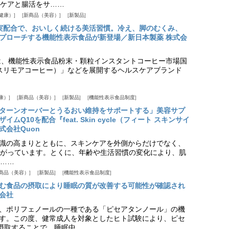
ケアと腸活をサ……
健康）
新商品（美容）
新製品
実配合で、おいしく続ける美活習慣。冷え、脚のむくみ、
プローチする機能性表示食品が新登場／新日本製薬 株式会
は、機能性表示食品粉末・顆粒インスタントコーヒー市場国
offee（スリモアコーヒー）」などを展開するヘルスケアブランド
康）
新商品（美容）
新製品
機能性表示食品制度
ターンオーバーとうるおい維持をサポートする」美容サプ
Q10を配合『feat. Skin cycle（フィート スキンサイ
式会社Quon
識の高まりとともに、スキンケアを外側からだけでなく、
がっています。とくに、年齢や生活習慣の変化により、肌
……
商品（美容）
新製品
機能性表示食品制度
む食品の摂取により睡眠の質が改善する可能性が確認され
会社
、ポリフェノールの一種である「ピセアタンノール」の機
す。この度、健常成人を対象としたヒト試験により、ピセ
摂取することで、睡眠中……