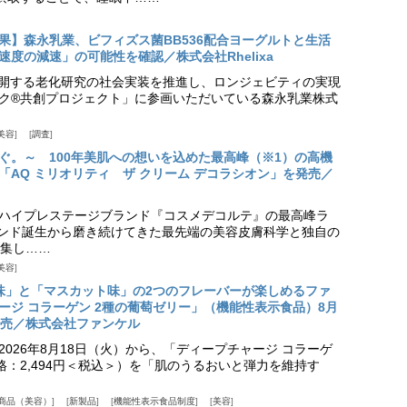
果】森永乳業、ビフィズス菌BB536配合ヨーグルトと生活
度の減速」の可能性を確認／株式会社Rhelixa
aが展開する老化研究の社会実装を推進し、ロンジェビティの実現
ク®共創プロジェクト」に参画いただいている森永乳業株式
美容
調査
ぐ。～ 100年美肌への想いを込めた最高峰（※1）の高機
「AQ ミリオリティ ザ クリーム デコラシオン」を発売／
ハイプレステージブランド『コスメデコルテ』の最高峰ラ
ランド誕生から磨き続けてきた最先端の美容皮膚科学と独自の
集し……
美容
味」と「マスカット味」の2つのフレーバーが楽しめるファ
ージ コラーゲン 2種の葡萄ゼリー」（機能性表示食品）8月
発売／株式会社ファンケル
026年8月18日（火）から、「ディープチャージ コラーゲ
価格：2,494円＜税込＞）を「肌のうるおいと弾力を維持す
商品（美容）
新製品
機能性表示食品制度
美容