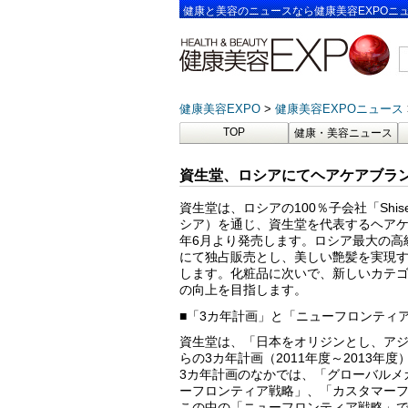
健康と美容のニュースなら健康美容EXPOニ
健康美容EXPO
健康美容EXPOニュース
TOP
健康・美容ニュース
資生堂、ロシアにてヘアケアブランド
資生堂は、ロシアの100％子会社「Shis
シア）を通じ、資生堂を代表するヘアケアブ
年6月より発売します。ロシア最大の高
にて独占販売とし、美しい艶髪を実現す
します。化粧品に次いで、新しいカテ
の向上を目指します。
■「3カ年計画」と「ニューフロンティ
資生堂は、「日本をオリジンとし、アジ
らの3カ年計画（2011年度～2013年
3カ年計画のなかでは、「グローバルメ
ーフロンティア戦略」、「カスタマーフ
この中の「ニューフロンティア戦略」