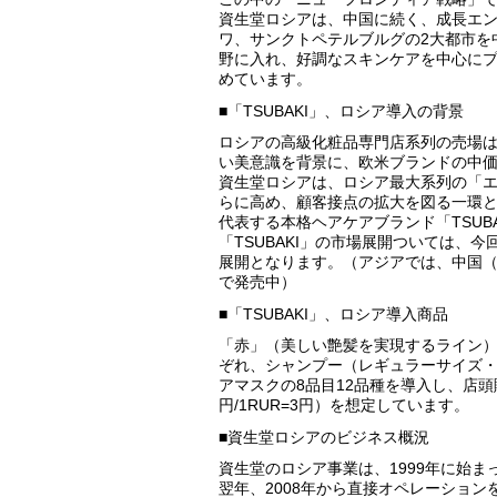
資生堂ロシアは、中国に続く、成長エ
ワ、サンクトペテルブルグの2大都市を
野に入れ、好調なスキンケアを中心にプ
めています。
■「TSUBAKI」、ロシア導入の背景
ロシアの高級化粧品専門店系列の売場
い美意識を背景に、欧米ブランドの中
資生堂ロシアは、ロシア最大系列の「
らに高め、顧客接点の拡大を図る一環
代表する本格ヘアケアブランド「TSUB
「TSUBAKI」の市場展開ついては、
展開となります。（アジアでは、中国
で発売中）
■「TSUBAKI」、ロシア導入商品
「赤」（美しい艶髪を実現するライン
ぞれ、シャンプー（レギュラーサイズ
アマスクの8品目12品種を導入し、店頭販売
円/1RUR=3円）を想定しています。
■資生堂ロシアのビジネス概況
資生堂のロシア事業は、1999年に始ま
翌年、2008年から直接オペレーション