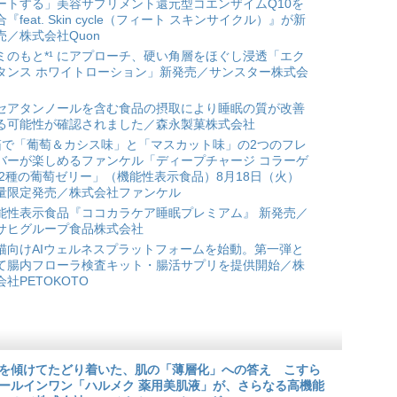
ートする」美容サプリメント還元型コエンザイムQ10を
合『feat. Skin cycle（フィート スキンサイクル）』が新
売／株式会社Quon
ミのもと*¹ にアプローチ、硬い角層をほぐし浸透「エク
タンス ホワイトローション」新発売／サンスター株式会
セアタンノールを含む食品の摂取により睡眠の質が改善
る可能性が確認されました／森永製菓株式会社
箱で「葡萄＆カシス味」と「マスカット味」の2つのフレ
バーが楽しめるファンケル「ディープチャージ コラーゲ
 2種の葡萄ゼリー」（機能性表示食品）8月18日（火）
量限定発売／株式会社ファンケル
能性表示食品『ココカラケア睡眠プレミアム』 新発売／
サヒグループ食品株式会社
猫向けAIウェルネスプラットフォームを始動。第一弾と
て腸内フローラ検査キット・腸活サプリを提供開始／株
会社PETOKOTO
を傾けてたどり着いた、肌の「薄層化」への答え こすら
ールインワン「ハルメク 薬用美肌液」が、さらなる高機能