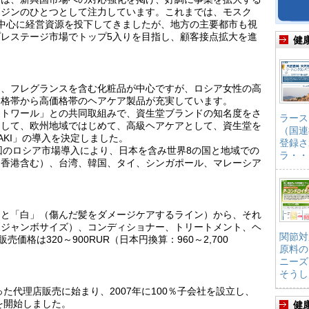
ンジンのひとつとして注力しています。これまでは、モスク
中心に経営資源を投下してきましたが、地方の主要都市も視
レステージ市場でトップ5入りを目指し、顧客接点拡大を進
健
は、フレグランスを含む化粧品が中心ですが、ロシア女性の高
価格帯から高価格帯のヘアケア製品が充実しています。
エトワール」との共同取組みで、資生堂ブランドの知名度をさ
ラース
として、欧州地域ではじめて、高級ヘアケアとして、資生堂を
（国連
AKI」の導入を決定しました。
登録さ
今回のロシア市場導入により、日本を含み世界8の国と地域での
ラ・・
（香港含む）、台湾、韓国、タイ、シンガポール、マレーシア
）と「白」（傷んだ髪をダメージケアするライン）から、それ
・ジャンボサイズ）、コンディショナー、トリートメント、ヘ
関節対
価格は320～900RUR（日本円換算：960～2,700
原料の
ニーズ
そうし
った代理店販売に始まり、2007年に100％子会社を設立し、
を開始しました。
健