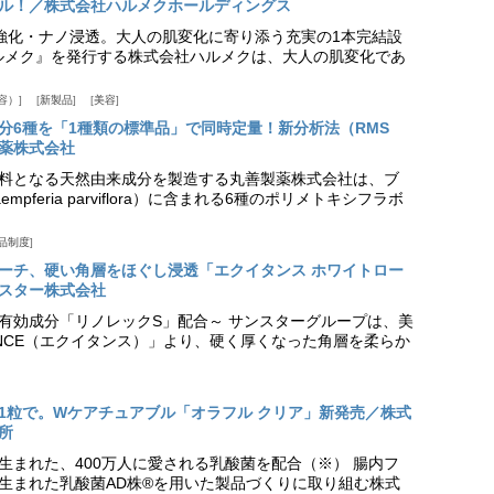
ル！／株式会社ハルメクホールディングス
ア強化・ナノ浸透。大人の肌変化に寄り添う充実の1本完結設
『ハルメク』を発行する株式会社ハルメクは、大人の肌変化であ
容）
新製品
美容
分6種を「1種類の標準品」で同時定量！新分析法（RMS
薬株式会社
料となる天然由来成分を製造する丸善製薬株式会社は、ブ
pferia parviflora）に含まれる6種のポリメトキシフラボ
品制度
プローチ、硬い角層をほぐし浸透「エクイタンス ホワイトロー
スター株式会社
美白有効成分「リノレックS」配合～ サンスターグループは、美
ANCE（エクイタンス）」より、硬く厚くなった角層を柔らか
1粒で。Wケアチュアブル「オラフル クリア」新発売／株式
所
生まれた、400万人に愛される乳酸菌を配合（※） 腸内フ
生まれた乳酸菌AD株®を用いた製品づくりに取り組む株式