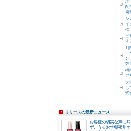
ポ
配
発
シ
イ
社
ピ
す
1
ー
ン
数
機
ア
犬
し
式
リリースの最新ニュース
お客様の切実な声に耳
ず、うるおす朝夜別オ