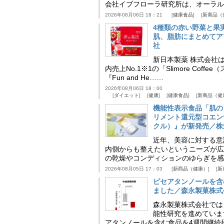
会社イブフローラ研究所は、オーラル
2026年08月06日 18：21
健康食品
新商品（
4種類の赤い野菜と果
肌、脂肪にまとめてア
社
新日本製薬 株式会社
内売上No.1※1の「Slimore C
『Fun and He……
2026年08月06日 18：00
ダイエット
健康
健康食品
新商品（健
機能性表示食品「肌の
リメント還元型コエンザイム
クル）』が新発売／株
近年、美容に対する意
内側からも整えたいというニーズが広
の乾燥やコンディションのゆらぎを感
2026年08月05日 17：03
新商品（健康）
新
ピセアタンノールを含
ました／森永製菓株式
森永製菓株式会社では
能性研究を進めていま
アタンノールを含む食品を4週間継続