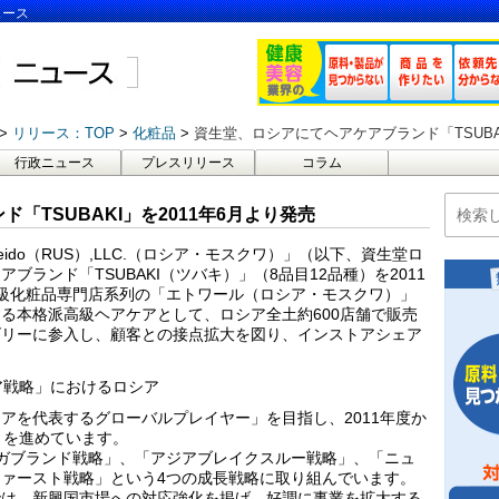
ュース
リリース：TOP
化粧品
資生堂、ロシアにてヘアケアブランド「TSUBAK
行政ニュース
プレスリリース
コラム
「TSUBAKI」を2011年6月より発売
eido（RUS）,LLC.（ロシア・モスクワ）」（以下、資生堂ロ
ランド「TSUBAKI（ツバキ）」（8品目12品種）を2011
級化粧品専門店系列の「エトワール（ロシア・モスクワ）」
る本格派高級ヘアケアとして、ロシア全土約600店舗で販売
ゴリーに参入し、顧客との接点拡大を図り、インストアシェア
ア戦略」におけるロシア
アを代表するグローバルプレイヤー」を目指し、2011年度か
度）を進めています。
ガブランド戦略」、「アジアブレイクスルー戦略」、「ニュ
ァースト戦略」という4つの成長戦略に取り組んでいます。
では、新興国市場への対応強化を掲げ、好調に事業を拡大する