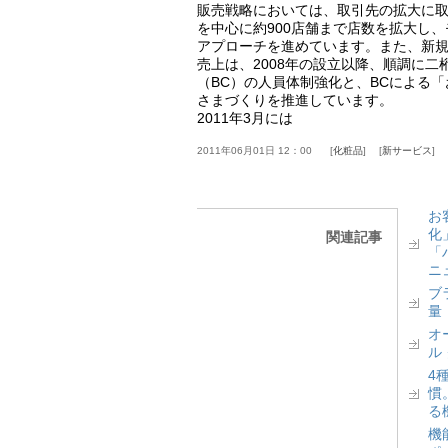
販売戦略においては、取引先の拡大に取
を中心に約900店舗まで店数を拡大し
アプローチを進めています。また、新
売上は、2008年の設立以降、順調に
（BC）の人員体制強化と、BCによる
さまづくりを推進しています。
2011年3月には
2011年06月01日 12：00
化粧品
新サービス
お
化
関連記事
「
ニ
ブ
量
オ
ル
4
慣
る
機