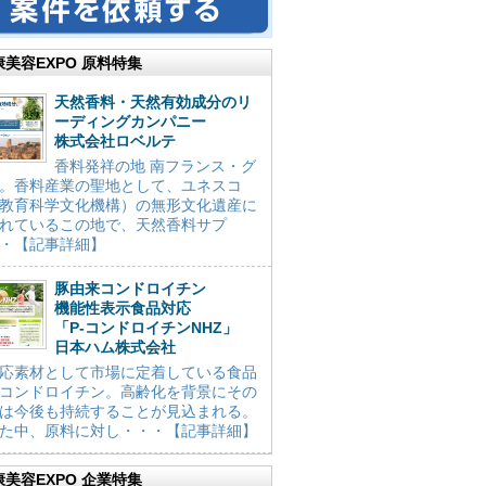
康美容EXPO 原料特集
天然香料・天然有効成分のリ
ーディングカンパニー
株式会社ロベルテ
香料発祥の地 南フランス・グ
。香料産業の聖地として、ユネスコ
教育科学文化機構）の無形文化遺産に
れているこの地で、天然香料サプ
・【記事詳細】
豚由来コンドロイチン
機能性表示食品対応
「P-コンドロイチンNHZ」
日本ハム株式会社
応素材として市場に定着している食品
コンドロイチン。高齢化を背景にその
は今後も持続することが見込まれる。
た中、原料に対し・・・【記事詳細】
康美容EXPO 企業特集