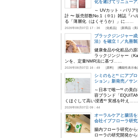
化を遂げてリニューア
～ UVカット・バリ
計 〜 販売部数No.1（※1）雑誌
る「薄層化（はくそうか）」に……
2026年08月07日 17：36
化粧品
新商品（美
ブラックジンジャー成
法）を確立！／丸善製
健康食品や化粧品の原
ラックジンジャー（Kaem
ンを、定量NMR法に基づ……
2026年08月07日 16：49
原料
機能性表示食
シミのもと*¹ にア
ション」新発売／サン
～日本で唯一*² の
容ブランド「EQUIT
くほぐして高い浸透*³ 実感を叶え……
2026年08月07日 09：44
オーラルケアと腸活を
会社イブフローラ研究
腸内フローラ研究から
ローラの研究開発から