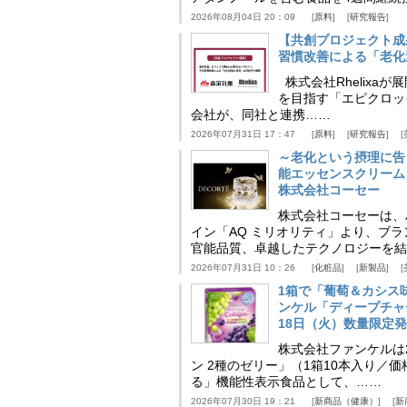
2026年08月04日 20：09
原料
研究報告
【共創プロジェクト成
習慣改善による「老化速
株式会社Rhelix
を目指す「エピクロッ
会社が、同社と連携……
2026年07月31日 17：47
原料
研究報告
～老化という摂理に告
能エッセンスクリーム
株式会社コーセー
株式会社コーセーは、
イン「AQ ミリオリティ」より、ブ
官能品質、卓越したテクノロジーを結
2026年07月31日 10：26
化粧品
新製品
1箱で「葡萄＆カシス
ンケル「ディープチャ
18日（火）数量限定
株式会社ファンケルは2
ン 2種のゼリー」（1箱10本入り／
る」機能性表示食品として、……
2026年07月30日 19：21
新商品（健康）
新