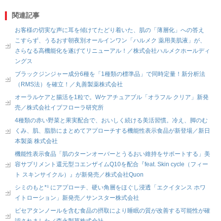
関連記事
お客様の切実な声に耳を傾けてたどり着いた、肌の「薄層化」への答え
こすらず、うるおす朝夜別オールインワン「ハルメク 薬用美肌液」が、
さらなる高機能化を遂げてリニューアル！／株式会社ハルメクホールディ
ングス
ブラックジンジャー成分6種を「1種類の標準品」で同時定量！新分析法
（RMS法）を確立！／丸善製薬株式会社
オーラルケアと腸活を1粒で。Wケアチュアブル「オラフル クリア」新発
売／株式会社イブフローラ研究所
4種類の赤い野菜と果実配合で、おいしく続ける美活習慣。冷え、脚のむ
くみ、肌、脂肪にまとめてアプローチする機能性表示食品が新登場／新日
本製薬 株式会社
機能性表示食品「肌のターンオーバーとうるおい維持をサポートする」美
容サプリメント還元型コエンザイムQ10を配合『feat. Skin cycle（フィー
ト スキンサイクル）』が新発売／株式会社Quon
シミのもと*¹ にアプローチ、硬い角層をほぐし浸透「エクイタンス ホワ
イトローション」新発売／サンスター株式会社
ピセアタンノールを含む食品の摂取により睡眠の質が改善する可能性が確