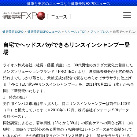
健康と美容のニュースなら健康美容EXPOニュース
健康美容EXPO
健康美容EXPOニュース
リリース：TOP
アットプレス
自宅でヘッドス
自宅でヘッドスパができるリンスインシャンプー登
場
ライオン株式会社（社長・藤重 貞慶）は、30代男性のカラダの変化に着目した
メンズソリューションブランド『PRO TEC』より、皮脂除去成分が毛穴の奥の
汚れまでしっかり落とし、天然泥成分配合で髪をなめらかでサラサラに仕上げ
る『PRO TEC 泥SPAリンスインシャンプー』を、2011年6月22日（水）から全
国にて新発売いたします。
1．発売の狙い
男性用インバス市場は年々拡大し、特にリンスインシャンプーは前年比120％
（※）と拡大しています（※2010年1-12月、株式会社インテージ SRIデータ、
金額ベース）。
同社調査によると、若年男性（28才から39才）の頭皮ケアへの関心は高く（約
6割）、頭皮ケアに関心のある男性のうち約4割はシャンプーのみで洗髪をして
いるものの、その約6割は洗うだけでリンス効果もあり、髪がサラサラになるこ