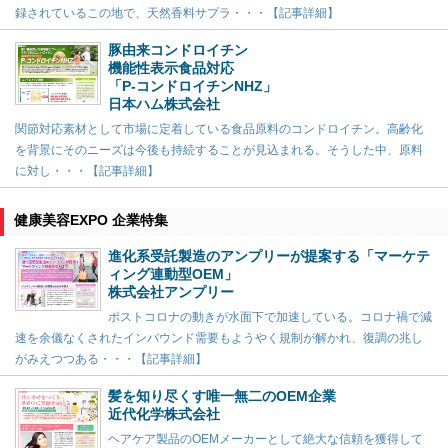
録されているこの地で、天然香料サプラ・・・【記事詳細】
豚由来コンドロイチン
機能性表示食品対応
「P-コンドロイチンNHZ」
日本ハム株式会社
関節対応素材として市場に定着している食品原料のコンドロイチン。高齢化
を背景にそのニーズは今後も持続することが見込まれる。そうした中、原料
に対し・・・【記事詳細】
健康美容EXPO 企業特集
進化系受託製造のアンプリーが提案する「マーケテ
ィング連動型OEM」
株式会社アンプリー
ポストコロナの動きが水面下で加速している。コロナ禍で減
速を余儀なくされたインバウンド需要もようやく規制が解かれ、復調の兆し
がみえつつある・・・【記事詳細】
髪を知り尽くす唯一無二のOEM企業
近代化学株式会社
ヘアケア製品のOEMメーカーとして絶大な信頼を獲得して