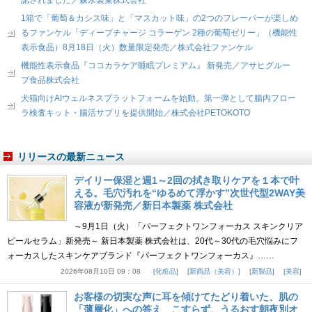
認されました／森永製菓株式会社
1箱で「葡萄＆カシス味」と「マスカット味」の2つのフレーバーが楽しめ
るファンケル「ディープチャージ コラーゲン 2種の葡萄ゼリー」（機能性
表示食品）8月18日（火）数量限定発売／株式会社ファンケル
機能性表示食品『ココカラケア睡眠プレミアム』 新発売／アサヒグルー
プ食品株式会社
犬猫向けAIウェルネスプラットフォームを始動。第一弾として腸内フロー
ラ検査キット・腸活サプリを提供開始／株式会社PETOKOTO
リリースの最新ニュース
デイリー保湿と週1～2回の拭き取りケアを１本で叶
える。毛穴汚れを“ゆるめて浮かす”次世代型2WAY美
容液が新発売／新日本製薬 株式会社
～9月1日（火）「パーフェクトワンフォーカス スキンクリア
ピールセラム」新発売～ 新日本製薬 株式会社は、20代～30代の毛穴悩みにフ
ォーカスしたスキンケアブランド『パーフェクトワンフォーカス』……
2026年08月10日 09：08
化粧品
新商品（美容）
新製品
美容
お客様の切実な声に耳を傾けてたどり着いた、肌の
「薄層化」への答え こすらず、うるおす朝夜別オ