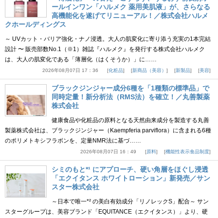
ールインワン「ハルメク 薬用美肌液」が、さらなる
高機能化を遂げてリニューアル！／株式会社ハルメ
クホールディングス
～ UVカット・バリア強化・ナノ浸透。大人の肌変化に寄り添う充実の1本完結
設計 〜 販売部数No.1（※1）雑誌『ハルメク』を発行する株式会社ハルメク
は、大人の肌変化である「薄層化（はくそうか）」に……
2026年08月07日 17：36
化粧品
新商品（美容）
新製品
美容
ブラックジンジャー成分6種を「1種類の標準品」で
同時定量！新分析法（RMS法）を確立！／丸善製薬
株式会社
健康食品や化粧品の原料となる天然由来成分を製造する丸善
製薬株式会社は、ブラックジンジャー（Kaempferia parviflora）に含まれる6種
のポリメトキシフラボンを、定量NMR法に基づ……
2026年08月07日 16：49
原料
機能性表示食品制度
シミのもと*¹ にアプローチ、硬い角層をほぐし浸透
「エクイタンス ホワイトローション」新発売／サン
スター株式会社
～日本で唯一*² の美白有効成分「リノレックS」配合～ サン
スターグループは、美容ブランド「EQUITANCE（エクイタンス）」より、硬