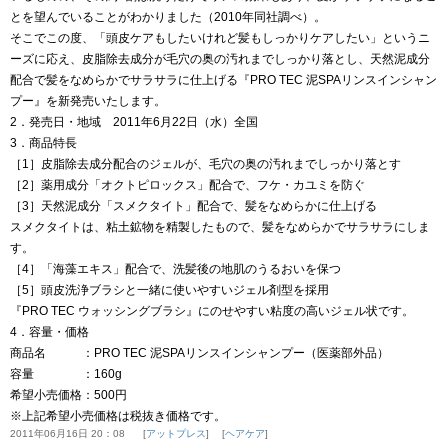
とを望んでいることがわかりました（2010年同社調べ）。
そこでこの度、「頭皮ケアもしたいけれど髪もしっかりケアしたい」というニ
ーズに応え、皮脂除去成分が毛穴の奥の汚れまでしっかり落とし、天然泥成分
配合で髪をなめらかでサラサラに仕上げる『PRO TEC 泥SPAリンスインシャン
プー』を新発売いたします。
2．発売日・地域 2011年6月22日（水）全国
3．商品特長
［1］皮脂除去成分配合のジェルが、毛穴の奥の汚れまでしっかり落とす
［2］薬用成分「オクトピロックス」配合で、フケ・カユミを防ぐ
［3］天然泥成分「スメクタイト」配合で、髪をなめらかに仕上げる
スメクタイトは、粘土鉱物を精製したもので、髪をなめらかでサラサラにしま
す。
［4］「海藻エキス」配合で、洗髪後の地肌のうるおいを保つ
［5］頭皮洗浄ブラシと一緒に使いやすいジェル剤型を採用
『PRO TEC ウォッシングブラシ』にのせやすい粘度の高いジェル状です。
4．容量・価格
商品名 ：PRO TEC 泥SPAリンスインシャンプー（医薬部外品）
容量 ：160g
希望小売価格：500円
※上記希望小売価格は税抜き価格です。
2011年06月16日 20：08
アットプレス
ヘアケア