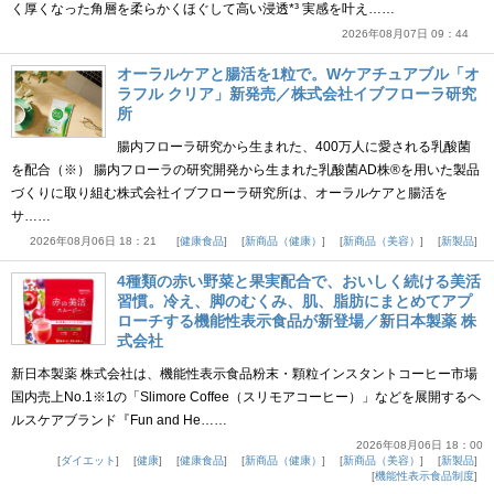
く厚くなった角層を柔らかくほぐして高い浸透*³ 実感を叶え……
2026年08月07日 09：44
オーラルケアと腸活を1粒で。Wケアチュアブル「オ
ラフル クリア」新発売／株式会社イブフローラ研究
所
腸内フローラ研究から生まれた、400万人に愛される乳酸菌
を配合（※） 腸内フローラの研究開発から生まれた乳酸菌AD株®を用いた製品
づくりに取り組む株式会社イブフローラ研究所は、オーラルケアと腸活を
サ……
2026年08月06日 18：21
健康食品
新商品（健康）
新商品（美容）
新製品
4種類の赤い野菜と果実配合で、おいしく続ける美活
習慣。冷え、脚のむくみ、肌、脂肪にまとめてアプ
ローチする機能性表示食品が新登場／新日本製薬 株
式会社
新日本製薬 株式会社は、機能性表示食品粉末・顆粒インスタントコーヒー市場
国内売上No.1※1の「Slimore Coffee（スリモアコーヒー）」などを展開するヘ
ルスケアブランド『Fun and He……
2026年08月06日 18：00
ダイエット
健康
健康食品
新商品（健康）
新商品（美容）
新製品
機能性表示食品制度