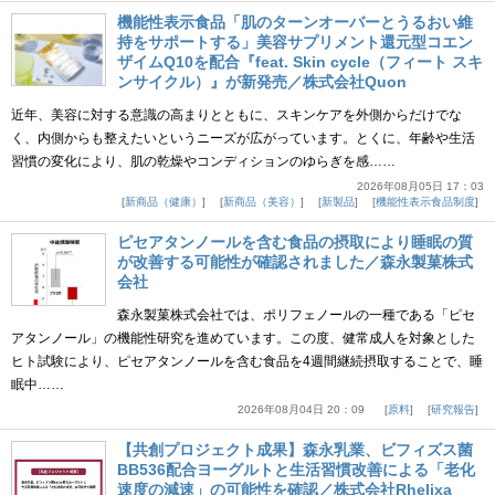
機能性表示食品「肌のターンオーバーとうるおい維
持をサポートする」美容サプリメント還元型コエン
ザイムQ10を配合『feat. Skin cycle（フィート スキ
ンサイクル）』が新発売／株式会社Quon
近年、美容に対する意識の高まりとともに、スキンケアを外側からだけでな
く、内側からも整えたいというニーズが広がっています。とくに、年齢や生活
習慣の変化により、肌の乾燥やコンディションのゆらぎを感……
2026年08月05日 17：03
新商品（健康）
新商品（美容）
新製品
機能性表示食品制度
ピセアタンノールを含む食品の摂取により睡眠の質
が改善する可能性が確認されました／森永製菓株式
会社
森永製菓株式会社では、ポリフェノールの一種である「ピセ
アタンノール」の機能性研究を進めています。この度、健常成人を対象とした
ヒト試験により、ピセアタンノールを含む食品を4週間継続摂取することで、睡
眠中……
2026年08月04日 20：09
原料
研究報告
【共創プロジェクト成果】森永乳業、ビフィズス菌
BB536配合ヨーグルトと生活習慣改善による「老化
速度の減速」の可能性を確認／株式会社Rhelixa