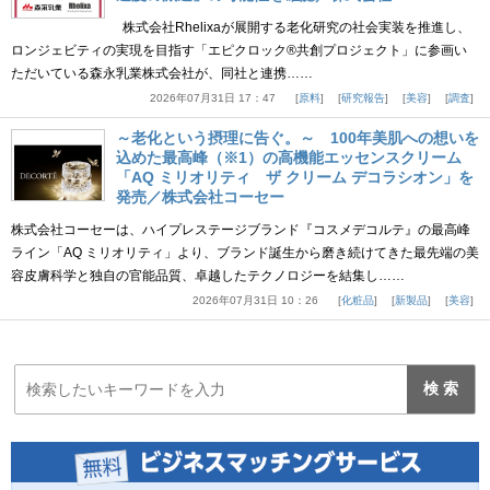
株式会社Rhelixaが展開する老化研究の社会実装を推進し、
ロンジェビティの実現を目指す「エピクロック®共創プロジェクト」に参画い
ただいている森永乳業株式会社が、同社と連携……
2026年07月31日 17：47
原料
研究報告
美容
調査
～老化という摂理に告ぐ。～ 100年美肌への想いを
込めた最高峰（※1）の高機能エッセンスクリーム
「AQ ミリオリティ ザ クリーム デコラシオン」を
発売／株式会社コーセー
株式会社コーセーは、ハイプレステージブランド『コスメデコルテ』の最高峰
ライン「AQ ミリオリティ」より、ブランド誕生から磨き続けてきた最先端の美
容皮膚科学と独自の官能品質、卓越したテクノロジーを結集し……
2026年07月31日 10：26
化粧品
新製品
美容