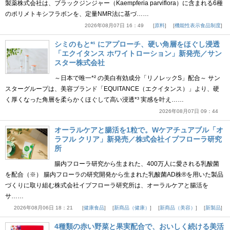
製薬株式会社は、ブラックジンジャー（Kaempferia parviflora）に含まれる6種
のポリメトキシフラボンを、定量NMR法に基づ……
2026年08月07日 16：49
原料
機能性表示食品制度
シミのもと*¹ にアプローチ、硬い角層をほぐし浸透
「エクイタンス ホワイトローション」新発売／サン
スター株式会社
～日本で唯一*² の美白有効成分「リノレックS」配合～ サン
スターグループは、美容ブランド「EQUITANCE（エクイタンス）」より、硬
く厚くなった角層を柔らかくほぐして高い浸透*³ 実感を叶え……
2026年08月07日 09：44
オーラルケアと腸活を1粒で。Wケアチュアブル「オ
ラフル クリア」新発売／株式会社イブフローラ研究
所
腸内フローラ研究から生まれた、400万人に愛される乳酸菌
を配合（※） 腸内フローラの研究開発から生まれた乳酸菌AD株®を用いた製品
づくりに取り組む株式会社イブフローラ研究所は、オーラルケアと腸活を
サ……
2026年08月06日 18：21
健康食品
新商品（健康）
新商品（美容）
新製品
4種類の赤い野菜と果実配合で、おいしく続ける美活