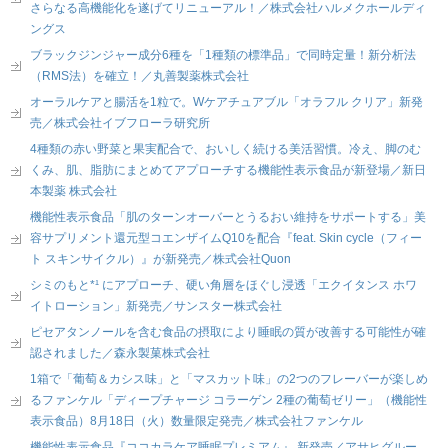
さらなる高機能化を遂げてリニューアル！／株式会社ハルメクホールディ
ングス
ブラックジンジャー成分6種を「1種類の標準品」で同時定量！新分析法
（RMS法）を確立！／丸善製薬株式会社
オーラルケアと腸活を1粒で。Wケアチュアブル「オラフル クリア」新発
売／株式会社イブフローラ研究所
4種類の赤い野菜と果実配合で、おいしく続ける美活習慣。冷え、脚のむ
くみ、肌、脂肪にまとめてアプローチする機能性表示食品が新登場／新日
本製薬 株式会社
機能性表示食品「肌のターンオーバーとうるおい維持をサポートする」美
容サプリメント還元型コエンザイムQ10を配合『feat. Skin cycle（フィー
ト スキンサイクル）』が新発売／株式会社Quon
シミのもと*¹ にアプローチ、硬い角層をほぐし浸透「エクイタンス ホワ
イトローション」新発売／サンスター株式会社
ピセアタンノールを含む食品の摂取により睡眠の質が改善する可能性が確
認されました／森永製菓株式会社
1箱で「葡萄＆カシス味」と「マスカット味」の2つのフレーバーが楽しめ
るファンケル「ディープチャージ コラーゲン 2種の葡萄ゼリー」（機能性
表示食品）8月18日（火）数量限定発売／株式会社ファンケル
機能性表示食品『ココカラケア睡眠プレミアム』 新発売／アサヒグルー