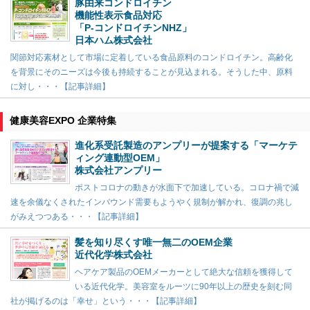
豚由来コンドロイチン
機能性表示食品対応
「P-コンドロイチンNHZ」
日本ハム株式会社
関節対応素材として市場に定着している食品原料のコンドロイチン。高齢化
を背景にそのニーズは今後も持続することが見込まれる。そうした中、原料
に対し・・・【記事詳細】
健康美容EXPO 企業特集
進化系受託製造のアンプリーが提案する「マーケテ
ィング連動型OEM」
株式会社アンプリー
ポストコロナの動きが水面下で加速している。コロナ禍で減
速を余儀なくされたインバウンド需要もようやく規制が解かれ、復調の兆し
がみえつつある・・・【記事詳細】
髪を知り尽くす唯一無二のOEM企業
近代化学株式会社
ヘアケア製品のOEMメーカーとして絶大な信頼を獲得して
いる近代化学。美容室をルーツに90年以上の歴史を刻む同
社が掲げるのは「幸せ」という・・・【記事詳細】