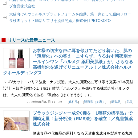
プ食品株式会社
犬猫向けAIウェルネスプラットフォームを始動。第一弾として腸内フロー
ラ検査キット・腸活サプリを提供開始／株式会社PETOKOTO
リリースの最新ニュース
お客様の切実な声に耳を傾けてたどり着いた、肌の
「薄層化」への答え こすらず、うるおす朝夜別オ
ールインワン「ハルメク 薬用美肌液」が、さらなる
高機能化を遂げてリニューアル！／株式会社ハルメ
クホールディングス
～ UVカット・バリア強化・ナノ浸透。大人の肌変化に寄り添う充実の1本完結
設計 〜 販売部数No.1（※1）雑誌『ハルメク』を発行する株式会社ハルメク
は、大人の肌変化である「薄層化（はくそうか）」に……
2026年08月07日 17：36
化粧品
新商品（美容）
新製品
美容
ブラックジンジャー成分6種を「1種類の標準品」で
同時定量！新分析法（RMS法）を確立！／丸善製薬
株式会社
健康食品や化粧品の原料となる天然由来成分を製造する丸善