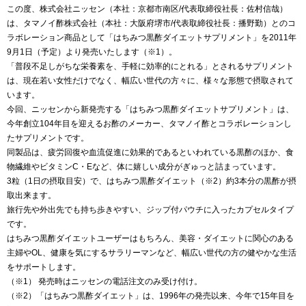
この度、株式会社ニッセン（本社：京都市南区/代表取締役社長：佐村信哉）
は、タマノイ酢株式会社（本社：大阪府堺市/代表取締役社長：播野勤）とのコ
ラボレーション商品として「はちみつ黒酢ダイエットサプリメント」を2011年
9月1日（予定）より発売いたします（※1）。
「普段不足しがちな栄養素を、手軽に効率的にとれる」とされるサプリメント
は、現在若い女性だけでなく、幅広い世代の方々に、様々な形態で摂取されて
います。
今回、ニッセンから新発売する「はちみつ黒酢ダイエットサプリメント」は、
今年創立104年目を迎えるお酢のメーカー、タマノイ酢とコラボレーションし
たサプリメントです。
同製品は、疲労回復や血流促進に効果的であるといわれている黒酢のほか、食
物繊維やビタミンC・Eなど、体に嬉しい成分がぎゅっと詰まっています。
3粒（1日の摂取目安）で、はちみつ黒酢ダイエット（※2）約3本分の黒酢が摂
取出来ます。
旅行先や外出先でも持ち歩きやすい、ジップ付パウチに入ったカプセルタイプ
です。
はちみつ黒酢ダイエットユーザーはもちろん、美容・ダイエットに関心のある
主婦やOL、健康を気にするサラリーマンなど、幅広い世代の方の健やかな生活
をサポートします。
（※1） 発売時はニッセンの電話注文のみ受け付け。
（※2）「はちみつ黒酢ダイエット」は、1996年の発売以来、今年で15年目を