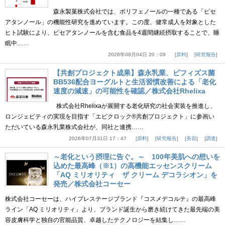
森永製菓株式会社では、ポリフェノールの一種である「ピセ
アタンノール」の機能性研究を進めています。この度、健常成人を対象とした
ヒト試験により、ピセアタンノールを含む食品を4週間継続摂取することで、睡
眠中……
2026年08月04日 20：09
原料
研究報告
【共創プロジェクト成果】森永乳業、ビフィズス菌
BB536配合ヨーグルトと生活習慣改善による「老化
速度の減速」の可能性を確認／株式会社Rhelixa
株式会社Rhelixaが展開する老化研究の社会実装を推進し、
ロンジェビティの実現を目指す「エピクロック®共創プロジェクト」に参画い
ただいている森永乳業株式会社が、同社と連携……
2026年07月31日 17：47
原料
研究報告
美容
調査
～老化という摂理に告ぐ。～ 100年美肌への想いを
込めた最高峰（※1）の高機能エッセンスクリーム
「AQ ミリオリティ ザ クリーム デコラシオン」を
発売／株式会社コーセー
株式会社コーセーは、ハイプレステージブランド『コスメデコルテ』の最高峰
ライン「AQ ミリオリティ」より、ブランド誕生から磨き続けてきた最先端の美
容皮膚科学と独自の官能品質、卓越したテクノロジーを結集し……