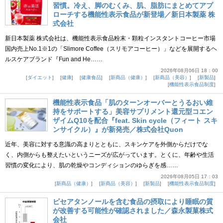
習慣。冷え、脚のむくみ、肌、脂肪にまとめてアプ
ローチする機能性表示食品が新登場／新日本製薬 株
式会社
新日本製薬 株式会社は、機能性表示食品粉末・顆粒インスタントコーヒー市場
国内売上No.1※1の「Slimore Coffee（スリモアコーヒー）」などを展開するヘ
ルスケアブランド『Fun and He……
2026年08月06日 18：00
ダイエット
健康
健康食品
新商品（健康）
新商品（美容）
新製品
機能性表示食品制度
機能性表示食品「肌のターンオーバーとうるおい維
持をサポートする」美容サプリメント還元型コエン
ザイムQ10を配合『feat. Skin cycle（フィート スキ
ンサイクル）』が新発売／株式会社Quon
近年、美容に対する意識の高まりとともに、スキンケアを外側からだけでな
く、内側からも整えたいというニーズが広がっています。とくに、年齢や生活
習慣の変化により、肌の乾燥やコンディションのゆらぎを感……
2026年08月05日 17：03
新商品（健康）
新商品（美容）
新製品
機能性表示食品制度
ピセアタンノールを含む食品の摂取により睡眠の質
が改善する可能性が確認されました／森永製菓株式
会社