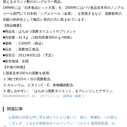
迎えるタマノイ酢のロングセラー商品。
1999年には「日本食品ヒット大賞」を、2000年にはパリ食品見本市のノンアル
コール部門にて日本初「シアルドール（金賞）」を受賞するなど、黒酢飲料の
先駆け的存在として幅広い世代の方に飲まれています。
【商品概要】
■商品名：はちみつ黒酢ダイエットサプリメント
■内容量：41.4ｇ （1粒内容量300ｍｇ×90粒）
■価格 ：3,500円 （税込）
■品名 ：黒酢加工食品
■発売日：2011年9月1日 （予定）
■販売地域：全国
【中身の特徴】
1.国産玄米100％の黒酢を使用。
２.3粒で約15ｍｌ分の黒酢配合。
３.カルシウム、ビタミンC・E、食物繊維配合。
４.親しみやすい、「はちみつ黒酢ダイエット」をアレンジしたデザイン。
2011年08月03日 17：12
サプリメント
新商品（健康）
関連記事
お客様の切実な声に耳を傾けてたどり着いた、肌の「薄層化」への答え
こすらず、うるおす朝夜別オールインワン「ハルメク 薬用美肌液」が、