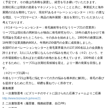
く予定です。その後は代表権を譲渡し、経営を引き継いでいただきます。
次期社長には現状の資産をマネジメントしていくことと共に、事業拡大と海外
展開の2点を期待しており、現在97あるオペレーションセンター（※1）の更な
る増設、リーブ21サービス・商品の海外展開・進出を実行していただきたいと
考えております。
（※1オペレーションセンター：発毛施術等を行なうリーブ21の営業所）
リーブ21は現社長の岡村自らが独自に発毛研究を行い、16年の歳月をかけて発
毛理論を完成させたところから、その歩みを始めました。1993年の創業以来、
18年間で従業員数約800人、年商約150億円の企業に成長致しました。
全国97のオペレーションセンターと発毛業界最大の137,000名以上の会員数を
誇りますが、3人に1人が髪になんらかの悩みを抱えている（※2）という、そ
の市場規模から見ればまだ成長の余地があると考えています。100年続く企業
とするために、リーブ21は次期社長候補を迎え、より一層の発展を目指しま
す。
（※2リーブ21調べ）
今後もリーブ21は薄毛に悩むすべての方の悩みを根本的に解消し、発毛の喜び
を提供するために尽力し、研鑽を重ねていく所存です。
募集概要
1. 一次書類選考（ビズリーチのサイトに設けられた応募フォームよりご応募
http://www.bizreach.jp/reve21
2. 二次書類選考（履歴書、職務経歴書、自己PR）