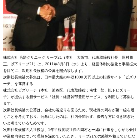
株式会社 毛髪クリニック リーブ21（本社：大阪市、代表取締役社長：岡村勝
正、以下リーブ21）は、2011年8月3日（水）より、経営体制の強化と事業拡大
を目的に、次期社長候補の公募を開始致します。
次期社長候補の募集は、日本最大級の年収1000 万円以上の転職サイト「ビズリ
ーチ」を運営する
株式会社ビズリーチ（本社：渋谷区、代表取締役：南壮一郎、以下ビズリー
チ）が提供する新サービス「社長・経営幹部登用サービス」を利用して募集し
ます。
次期社長候補の公募は、会社の若返りを図るため、現社長の岡村が第一線を退
くことを考えており、公募にしたのは、社内外問わず、優秀な方に引き継ぎた
いと考えているためです。
次期社長候補の入社後は、1年半程度現社長の岡村と一緒に仕事をしながら会社
や業務内容について理解を深めていただき、リーブ21での経験を蓄えていただ