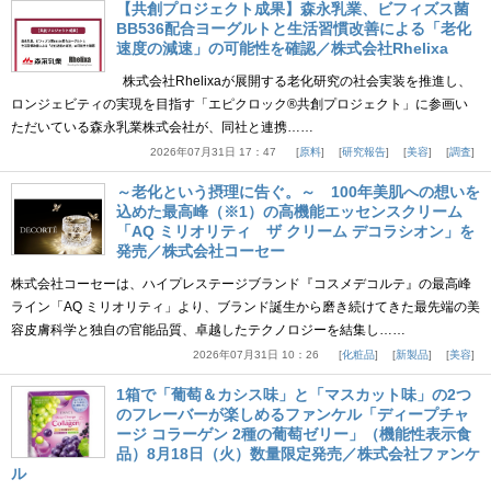
【共創プロジェクト成果】森永乳業、ビフィズス菌
BB536配合ヨーグルトと生活習慣改善による「老化
速度の減速」の可能性を確認／株式会社Rhelixa
株式会社Rhelixaが展開する老化研究の社会実装を推進し、
ロンジェビティの実現を目指す「エピクロック®共創プロジェクト」に参画い
ただいている森永乳業株式会社が、同社と連携……
2026年07月31日 17：47
原料
研究報告
美容
調査
～老化という摂理に告ぐ。～ 100年美肌への想いを
込めた最高峰（※1）の高機能エッセンスクリーム
「AQ ミリオリティ ザ クリーム デコラシオン」を
発売／株式会社コーセー
株式会社コーセーは、ハイプレステージブランド『コスメデコルテ』の最高峰
ライン「AQ ミリオリティ」より、ブランド誕生から磨き続けてきた最先端の美
容皮膚科学と独自の官能品質、卓越したテクノロジーを結集し……
2026年07月31日 10：26
化粧品
新製品
美容
1箱で「葡萄＆カシス味」と「マスカット味」の2つ
のフレーバーが楽しめるファンケル「ディープチャ
ージ コラーゲン 2種の葡萄ゼリー」（機能性表示食
品）8月18日（火）数量限定発売／株式会社ファンケ
ル