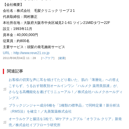
【会社概要】
会社名：株式会社 毛髪クリニック リーブ２1
代表取締役：岡村勝正
本社所在地：大阪府大阪市中央区城見2-1-61 ツイン21MIDタワー22F
設立：1993年11月
資本金：40,000,000円
従業員：約800名
主要サービス：頭髪の発毛施術サービス
URL：
http://www.reve21.co.jp
2011年08月04日 11：28
ヘアケア
健康
関連記事
お客様の切実な声に耳を傾けてたどり着いた、肌の「薄層化」への答え
こすらず、うるおす朝夜別オールインワン「ハルメク 薬用美肌液」が、
さらなる高機能化を遂げてリニューアル！／株式会社ハルメクホールディ
ングス
ブラックジンジャー成分6種を「1種類の標準品」で同時定量！新分析法
（RMS法）を確立！／丸善製薬株式会社
オーラルケアと腸活を1粒で。Wケアチュアブル「オラフル クリア」新発
売／株式会社イブフローラ研究所