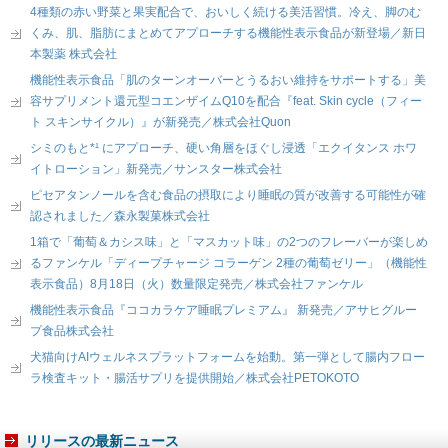
4種類の赤い野菜と果実配合で、おいしく続ける美活習慣。冷え、脚のむ
くみ、肌、脂肪にまとめてアプローチする機能性表示食品が新登場／新日
本製薬 株式会社
機能性表示食品「肌のターンオーバーとうるおい維持をサポートする」美
容サプリメント還元型コエンザイムQ10を配合『feat. Skin cycle（フィー
ト スキンサイクル）』が新発売／株式会社Quon
シミのもと*¹ にアプローチ、硬い角層をほぐし浸透「エクイタンス ホワ
イトローション」新発売／サンスター株式会社
ピセアタンノールを含む食品の摂取により睡眠の質が改善する可能性が確
認されました／森永製菓株式会社
1箱で「葡萄＆カシス味」と「マスカット味」の2つのフレーバーが楽しめ
るファンケル「ディープチャージ コラーゲン 2種の葡萄ゼリー」（機能性
表示食品）8月18日（火）数量限定発売／株式会社ファンケル
機能性表示食品『ココカラケア睡眠プレミアム』 新発売／アサヒグルー
プ食品株式会社
犬猫向けAIウェルネスプラットフォームを始動。第一弾として腸内フロー
ラ検査キット・腸活サプリを提供開始／株式会社PETOKOTO
リリースの最新ニュース