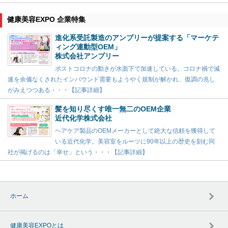
健康美容EXPO 企業特集
進化系受託製造のアンプリーが提案する「マーケテ
ィング連動型OEM」
株式会社アンプリー
ポストコロナの動きが水面下で加速している。コロナ禍で減
速を余儀なくされたインバウンド需要もようやく規制が解かれ、復調の兆し
がみえつつある・・・【記事詳細】
髪を知り尽くす唯一無二のOEM企業
近代化学株式会社
ヘアケア製品のOEMメーカーとして絶大な信頼を獲得して
いる近代化学。美容室をルーツに90年以上の歴史を刻む同
社が掲げるのは「幸せ」という・・・【記事詳細】
ホーム
健康美容EXPOとは