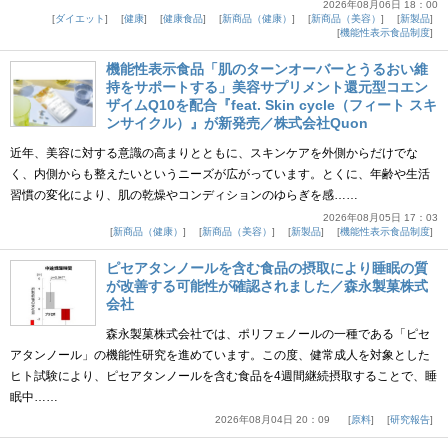
2026年08月06日 18：00
ダイエット
健康
健康食品
新商品（健康）
新商品（美容）
新製品
機能性表示食品制度
機能性表示食品「肌のターンオーバーとうるおい維
持をサポートする」美容サプリメント還元型コエン
ザイムQ10を配合『feat. Skin cycle（フィート スキ
ンサイクル）』が新発売／株式会社Quon
近年、美容に対する意識の高まりとともに、スキンケアを外側からだけでな
く、内側からも整えたいというニーズが広がっています。とくに、年齢や生活
習慣の変化により、肌の乾燥やコンディションのゆらぎを感……
2026年08月05日 17：03
新商品（健康）
新商品（美容）
新製品
機能性表示食品制度
ピセアタンノールを含む食品の摂取により睡眠の質
が改善する可能性が確認されました／森永製菓株式
会社
森永製菓株式会社では、ポリフェノールの一種である「ピセ
アタンノール」の機能性研究を進めています。この度、健常成人を対象とした
ヒト試験により、ピセアタンノールを含む食品を4週間継続摂取することで、睡
眠中……
2026年08月04日 20：09
原料
研究報告