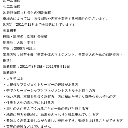
3. 一次面接
4. 二次面接
5. 最終面接（社長との個別面接）
※場合によっては、面接回数や内容を変更する可能性がございます。
6.内定（2011年12月までを目処にしています）
募集概要
役職・部署名：次期社長候補
勤務地：大阪（本社）
年収
：3000万円以上
業務内容：経営全般（事業全体のマネジメント、事業拡大のための戦略提言・
推進）
応募期間：2011年8月3日～2011年9月19日
応募資格
・大学卒以上
・大規模なプロジェクトリーダーの経験がある方
・秀でたリーダーシップとマネジメントスキルをお持ちの方
・強い意志、本質を見抜く洞察力、内に秘めた強力な闘争心をお持ちの方
・仕事を人生の真ん中における方
・周りの人が喜んでくれることが一番の喜びと感じる方
・地道に努力を継続し、結果をきっちりと積み重ねていける方
・要領よく創意工夫しながら新しい発想をでき、効率を上げることができる方
・業界の経験などは問いません