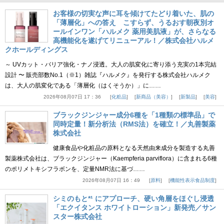
お客様の切実な声に耳を傾けてたどり着いた、肌の
「薄層化」への答え こすらず、うるおす朝夜別オ
ールインワン「ハルメク 薬用美肌液」が、さらなる
高機能化を遂げてリニューアル！／株式会社ハルメ
クホールディングス
～ UVカット・バリア強化・ナノ浸透。大人の肌変化に寄り添う充実の1本完結
設計 〜 販売部数No.1（※1）雑誌『ハルメク』を発行する株式会社ハルメク
は、大人の肌変化である「薄層化（はくそうか）」に……
2026年08月07日 17：36
化粧品
新商品（美容）
新製品
美容
ブラックジンジャー成分6種を「1種類の標準品」で
同時定量！新分析法（RMS法）を確立！／丸善製薬
株式会社
健康食品や化粧品の原料となる天然由来成分を製造する丸善
製薬株式会社は、ブラックジンジャー（Kaempferia parviflora）に含まれる6種
のポリメトキシフラボンを、定量NMR法に基づ……
2026年08月07日 16：49
原料
機能性表示食品制度
シミのもと*¹ にアプローチ、硬い角層をほぐし浸透
「エクイタンス ホワイトローション」新発売／サン
スター株式会社