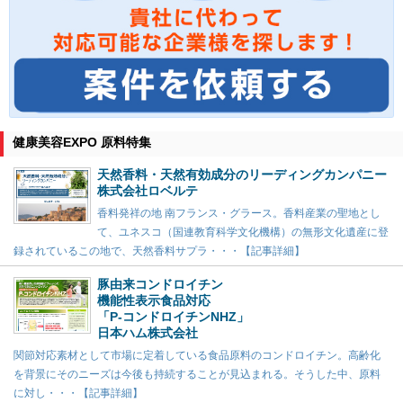
健康美容EXPO 原料特集
天然香料・天然有効成分のリーディングカンパニー
株式会社ロベルテ
香料発祥の地 南フランス・グラース。香料産業の聖地とし
て、ユネスコ（国連教育科学文化機構）の無形文化遺産に登
録されているこの地で、天然香料サプラ・・・【記事詳細】
豚由来コンドロイチン
機能性表示食品対応
「P-コンドロイチンNHZ」
日本ハム株式会社
関節対応素材として市場に定着している食品原料のコンドロイチン。高齢化
を背景にそのニーズは今後も持続することが見込まれる。そうした中、原料
に対し・・・【記事詳細】