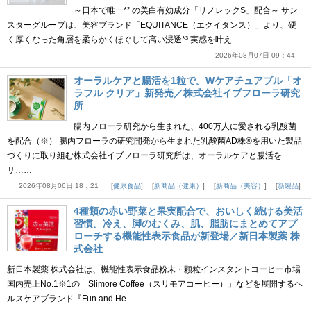
～日本で唯一*² の美白有効成分「リノレックS」配合～ サン
スターグループは、美容ブランド「EQUITANCE（エクイタンス）」より、硬
く厚くなった角層を柔らかくほぐして高い浸透*³ 実感を叶え……
2026年08月07日 09：44
オーラルケアと腸活を1粒で。Wケアチュアブル「オ
ラフル クリア」新発売／株式会社イブフローラ研究
所
腸内フローラ研究から生まれた、400万人に愛される乳酸菌
を配合（※） 腸内フローラの研究開発から生まれた乳酸菌AD株®を用いた製品
づくりに取り組む株式会社イブフローラ研究所は、オーラルケアと腸活を
サ……
2026年08月06日 18：21
健康食品
新商品（健康）
新商品（美容）
新製品
4種類の赤い野菜と果実配合で、おいしく続ける美活
習慣。冷え、脚のむくみ、肌、脂肪にまとめてアプ
ローチする機能性表示食品が新登場／新日本製薬 株
式会社
新日本製薬 株式会社は、機能性表示食品粉末・顆粒インスタントコーヒー市場
国内売上No.1※1の「Slimore Coffee（スリモアコーヒー）」などを展開するヘ
ルスケアブランド『Fun and He……