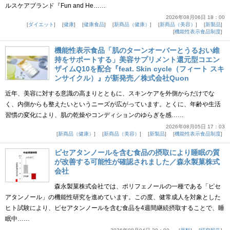
ルスケアブランド『Fun and He……
2026年08月06日 18：00
ダイエット
健康
健康食品
新商品（健康）
新商品（美容）
新製品
機能性表示食品制度
機能性表示食品「肌のターンオーバーとうるおい維
持をサポートする」美容サプリメント還元型コエン
ザイムQ10を配合『feat. Skin cycle（フィート スキ
ンサイクル）』が新発売／株式会社Quon
近年、美容に対する意識の高まりとともに、スキンケアを外側からだけでな
く、内側からも整えたいというニーズが広がっています。とくに、年齢や生活
習慣の変化により、肌の乾燥やコンディションのゆらぎを感……
2026年08月05日 17：03
新商品（健康）
新商品（美容）
新製品
機能性表示食品制度
ピセアタンノールを含む食品の摂取により睡眠の質
が改善する可能性が確認されました／森永製菓株式
会社
森永製菓株式会社では、ポリフェノールの一種である「ピセ
アタンノール」の機能性研究を進めています。この度、健常成人を対象とした
ヒト試験により、ピセアタンノールを含む食品を4週間継続摂取することで、睡
眠中……