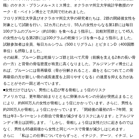
職）のケネス・ブランメル＝スミス博士、オクラホマ州立大学統計学教授のマ
ーク・E・ペイトン博士とで共同で行われました。
フロリダ州立大学及びオクラホマ州立大学の研究者たちは、2群の閉経後女性を
対象として試験を行い、12カ月にわたり、55人の女性からなる第1群には毎日
100グラムのプルーン（約10個）を食べるよう指示し、比較対照群として45人
の女性からなる第2群には100グラムの乾燥リンゴを食べるよう指示しました。
試験参加者は全員、毎日カルシウム（500ミリグラム）とビタミンD（400国際
単位）も摂取しました。
その結果、プルーン群は乾燥リンゴ群と比べて尺骨（前腕を支える2本の長い骨
の一方）と背骨の骨塩密度が有意に高くなりました。アルジマンディ博士によ
れば、プルーンには骨再吸収（骨が分解されること。歳をとるにつれてこの骨
再吸収の方が新しい骨の成長速度を上回りやすくなる）の速度を抑える力があ
ることがその一因と述べています。
■女性だけではない、男性にも忍び寄る骨粗しょう症のリスク
アメリカでは、更年期の始まりとともに卵巣ホルモンの分泌が突然止まること
により、約800万人の女性が骨粗しょう症にかかっています。さらに、男性も
約200万人が骨粗しょう症にかかっています。「閉経後の最初の5～7年間、女
性は年3～5パーセントの割合で骨量が減少するリスクにあります」とアルジマ
ンディ博士は説明します。「しかし、骨粗しょう症は女性だけに起きるのでは
なく、男性も65歳前後から女性と同じペースで骨量が減少しはじめます」
さらに 「私はこの仕事についてからずっと、イチジク、デーツ、イチゴ、レ