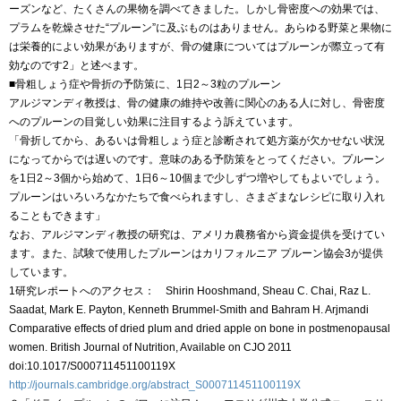
ーズンなど、たくさんの果物を調べてきました。しかし骨密度への効果では、
プラムを乾燥させた“プルーン”に及ぶものはありません。あらゆる野菜と果物に
は栄養的によい効果がありますが、骨の健康についてはプルーンが際立って有
効なのです2」と述べます。
■骨粗しょう症や骨折の予防策に、1日2～3粒のプルーン
アルジマンディ教授は、骨の健康の維持や改善に関心のある人に対し、骨密度
へのプルーンの目覚しい効果に注目するよう訴えています。
「骨折してから、あるいは骨粗しょう症と診断されて処方薬が欠かせない状況
になってからでは遅いのです。意味のある予防策をとってください。プルーン
を1日2～3個から始めて、1日6～10個まで少しずつ増やしてもよいでしょう。
プルーンはいろいろなかたちで食べられますし、さまざまなレシピに取り入れ
ることもできます」
なお、アルジマンディ教授の研究は、アメリカ農務省から資金提供を受けてい
ます。また、試験で使用したプルーンはカリフォルニア プルーン協会3が提供
しています。
1研究レポートへのアクセス： Shirin Hooshmand, Sheau C. Chai, Raz L.
Saadat, Mark E. Payton, Kenneth Brummel-Smith and Bahram H. Arjmandi
Comparative effects of dried plum and dried apple on bone in postmenopausal
women. British Journal of Nutrition, Available on CJO 2011
doi:10.1017/S000711451100119X
http://journals.cambridge.org/abstract_S000711451100119X