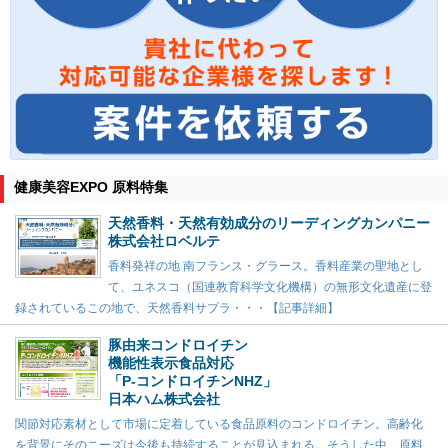
健康美容EXPO 原料特集
天然香料・天然有効成分のリーディングカンパニー
株式会社ロベルテ
香料発祥の地 南フランス・グラース。香料産業の聖地とし
て、ユネスコ（国連教育科学文化機構）の無形文化遺産に登
録されているこの地で、天然香料サプラ・・・【記事詳細】
豚由来コンドロイチン
機能性表示食品対応
「P-コンドロイチンNHZ」
日本ハム株式会社
関節対応素材として市場に定着している食品原料のコンドロイチン。高齢化
を背景にそのニーズは今後も持続することが見込まれる。そうした中、原料