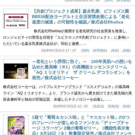
2026年08月04日 20：09
原料
研究報告
【共創プロジェクト成果】森永乳業、ビフィズス菌
BB536配合ヨーグルトと生活習慣改善による「老化
速度の減速」の可能性を確認／株式会社Rhelixa
株式会社Rhelixaが展開する老化研究の社会実装を推進し、
ロンジェビティの実現を目指す「エピクロック®共創プロジェクト」に参画い
ただいている森永乳業株式会社が、同社と連携……
2026年07月31日 17：47
原料
研究報告
美容
調査
～老化という摂理に告ぐ。～ 100年美肌への想いを
込めた最高峰（※1）の高機能エッセンスクリーム
「AQ ミリオリティ ザ クリーム デコラシオン」を
発売／株式会社コーセー
株式会社コーセーは、ハイプレステージブランド『コスメデコルテ』の最高峰
ライン「AQ ミリオリティ」より、ブランド誕生から磨き続けてきた最先端の美
容皮膚科学と独自の官能品質、卓越したテクノロジーを結集し……
2026年07月31日 10：26
化粧品
新製品
美容
1箱で「葡萄＆カシス味」と「マスカット味」の2つ
のフレーバーが楽しめるファンケル「ディープチャ
ージ コラーゲン 2種の葡萄ゼリー」（機能性表示食
品）8月18日（火）数量限定発売／株式会社ファンケ