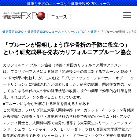
健康と美容のニュースなら健康美容EXPOニュース
健康美容EXPO
健康美容EXPOニュース
リリース：TOP
健康
「プルーンが骨粗しょう症
「プルーンが骨粗しょう症や骨折の予防に役立つ」
という研究成果を発表/カリフォルニアプルーン協会
カリフォルニア プルーン協会（本部：米国カリフォルニア州サクラメント）
は、フロリダ州立大学による研究「閉経後女性の骨に対するプルーンと乾燥リ
ンゴの効果の比較1」が、このほど『ブリティッシュ・ジャーナル・オブ・ニュ
ートリション』に掲載されたと発表しました。研究の結果、閉経後女性の、そ
してあらゆる年代の人の骨の健康状態の改善に役立つ簡単で効果的な対策を発
見、それはプルーンを食べることとしています。
■プルーンには骨が分解される速度を抑える力がある
この研究は、フロリダ州立大学人間科学部（マーガレット・A・シットン寄付講
座教授職）の栄養・食品・運動科学科の学科長で教授のバーラム・H・アルジ
マンディ博士と、人間科学部で自分の指導する大学院生シリーン・フーシュマ
ンド、シェウ・C・チャイ、ラズ・L・サーダト、フロリダ州立大学医学部老年
医学科の学科長で教授（シャーロット・エドワーズ・マグワイア寄付講座教授