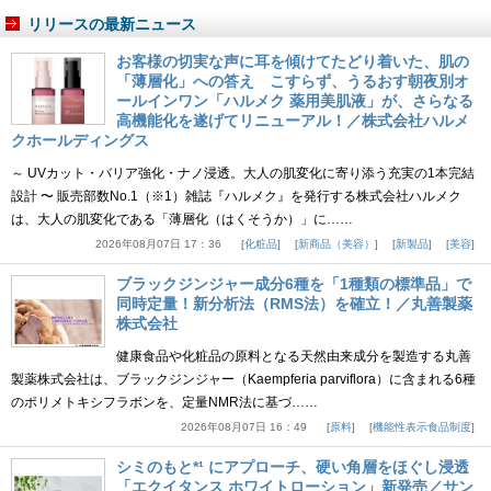
リリースの最新ニュース
お客様の切実な声に耳を傾けてたどり着いた、肌の
「薄層化」への答え こすらず、うるおす朝夜別オ
ールインワン「ハルメク 薬用美肌液」が、さらなる
高機能化を遂げてリニューアル！／株式会社ハルメ
クホールディングス
～ UVカット・バリア強化・ナノ浸透。大人の肌変化に寄り添う充実の1本完結
設計 〜 販売部数No.1（※1）雑誌『ハルメク』を発行する株式会社ハルメク
は、大人の肌変化である「薄層化（はくそうか）」に……
2026年08月07日 17：36
化粧品
新商品（美容）
新製品
美容
ブラックジンジャー成分6種を「1種類の標準品」で
同時定量！新分析法（RMS法）を確立！／丸善製薬
株式会社
健康食品や化粧品の原料となる天然由来成分を製造する丸善
製薬株式会社は、ブラックジンジャー（Kaempferia parviflora）に含まれる6種
のポリメトキシフラボンを、定量NMR法に基づ……
2026年08月07日 16：49
原料
機能性表示食品制度
シミのもと*¹ にアプローチ、硬い角層をほぐし浸透
「エクイタンス ホワイトローション」新発売／サン