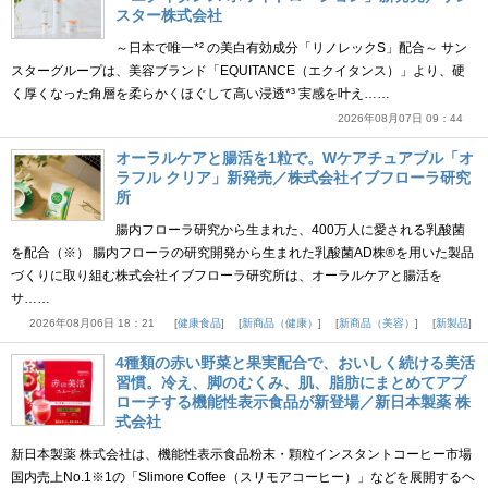
スター株式会社
～日本で唯一*² の美白有効成分「リノレックS」配合～ サン
スターグループは、美容ブランド「EQUITANCE（エクイタンス）」より、硬
く厚くなった角層を柔らかくほぐして高い浸透*³ 実感を叶え……
2026年08月07日 09：44
オーラルケアと腸活を1粒で。Wケアチュアブル「オ
ラフル クリア」新発売／株式会社イブフローラ研究
所
腸内フローラ研究から生まれた、400万人に愛される乳酸菌
を配合（※） 腸内フローラの研究開発から生まれた乳酸菌AD株®を用いた製品
づくりに取り組む株式会社イブフローラ研究所は、オーラルケアと腸活を
サ……
2026年08月06日 18：21
健康食品
新商品（健康）
新商品（美容）
新製品
4種類の赤い野菜と果実配合で、おいしく続ける美活
習慣。冷え、脚のむくみ、肌、脂肪にまとめてアプ
ローチする機能性表示食品が新登場／新日本製薬 株
式会社
新日本製薬 株式会社は、機能性表示食品粉末・顆粒インスタントコーヒー市場
国内売上No.1※1の「Slimore Coffee（スリモアコーヒー）」などを展開するヘ