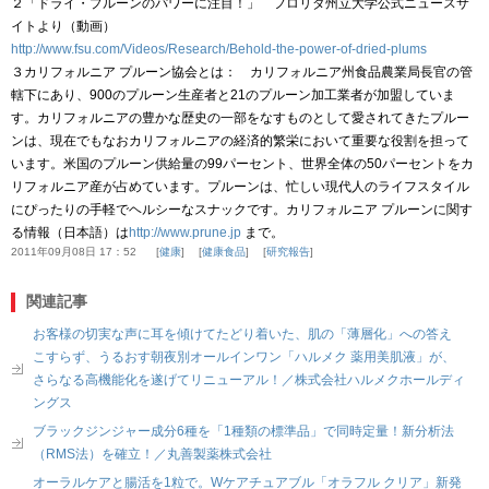
２「ドライ・プルーンのパワーに注目！」 フロリダ州立大学公式ニュースサ
イトより（動画）
http://www.fsu.com/Videos/Research/Behold-the-power-of-dried-plums
３カリフォルニア プルーン協会とは： カリフォルニア州食品農業局長官の管
轄下にあり、900のプルーン生産者と21のプルーン加工業者が加盟していま
す。カリフォルニアの豊かな歴史の一部をなすものとして愛されてきたプルー
ンは、現在でもなおカリフォルニアの経済的繁栄において重要な役割を担って
います。米国のプルーン供給量の99パーセント、世界全体の50パーセントをカ
リフォルニア産が占めています。プルーンは、忙しい現代人のライフスタイル
にぴったりの手軽でヘルシーなスナックです。カリフォルニア プルーンに関す
る情報（日本語）は
http://www.prune.jp
まで。
2011年09月08日 17：52
健康
健康食品
研究報告
関連記事
お客様の切実な声に耳を傾けてたどり着いた、肌の「薄層化」への答え
こすらず、うるおす朝夜別オールインワン「ハルメク 薬用美肌液」が、
さらなる高機能化を遂げてリニューアル！／株式会社ハルメクホールディ
ングス
ブラックジンジャー成分6種を「1種類の標準品」で同時定量！新分析法
（RMS法）を確立！／丸善製薬株式会社
オーラルケアと腸活を1粒で。Wケアチュアブル「オラフル クリア」新発