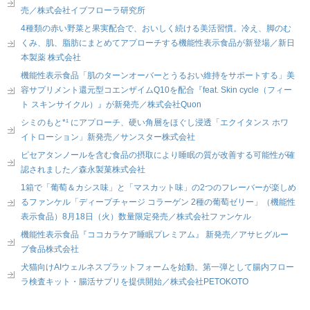
売／株式会社イブフローラ研究所
4種類の赤い野菜と果実配合で、おいしく続ける美活習慣。冷え、脚のむ
くみ、肌、脂肪にまとめてアプローチする機能性表示食品が新登場／新日
本製薬 株式会社
機能性表示食品「肌のターンオーバーとうるおい維持をサポートする」美
容サプリメント還元型コエンザイムQ10を配合『feat. Skin cycle（フィー
ト スキンサイクル）』が新発売／株式会社Quon
シミのもと*¹ にアプローチ、硬い角層をほぐし浸透「エクイタンス ホワ
イトローション」新発売／サンスター株式会社
ピセアタンノールを含む食品の摂取により睡眠の質が改善する可能性が確
認されました／森永製菓株式会社
1箱で「葡萄＆カシス味」と「マスカット味」の2つのフレーバーが楽しめ
るファンケル「ディープチャージ コラーゲン 2種の葡萄ゼリー」（機能性
表示食品）8月18日（火）数量限定発売／株式会社ファンケル
機能性表示食品『ココカラケア睡眠プレミアム』 新発売／アサヒグルー
プ食品株式会社
犬猫向けAIウェルネスプラットフォームを始動。第一弾として腸内フロー
ラ検査キット・腸活サプリを提供開始／株式会社PETOKOTO