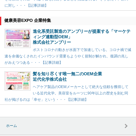
に対し・・・【記事詳細】
健康美容EXPO 企業特集
進化系受託製造のアンプリーが提案する「マーケテ
ィング連動型OEM」
株式会社アンプリー
ポストコロナの動きが水面下で加速している。コロナ禍で減
速を余儀なくされたインバウンド需要もようやく規制が解かれ、復調の兆し
がみえつつある・・・【記事詳細】
髪を知り尽くす唯一無二のOEM企業
近代化学株式会社
ヘアケア製品のOEMメーカーとして絶大な信頼を獲得して
いる近代化学。美容室をルーツに90年以上の歴史を刻む同
社が掲げるのは「幸せ」という・・・【記事詳細】
ホーム