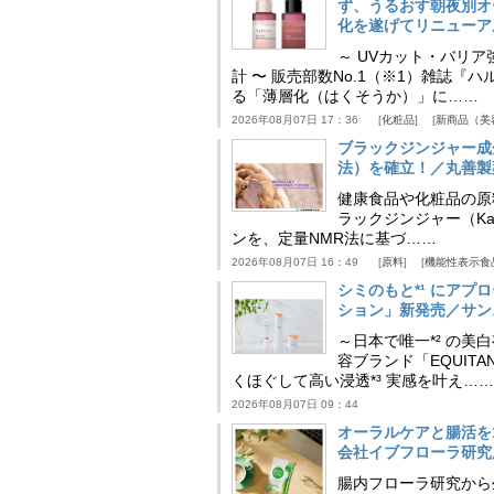
ず、うるおす朝夜別オ
化を遂げてリニューア
～ UVカット・バリ
計 〜 販売部数No.1（※1）雑誌
る「薄層化（はくそうか）」に……
2026年08月07日 17：36
化粧品
新商品（美
ブラックジンジャー成
法）を確立！／丸善製
健康食品や化粧品の原
ラックジンジャー（Kaem
ンを、定量NMR法に基づ……
2026年08月07日 16：49
原料
機能性表示食
シミのもと*¹ にア
ション」新発売／サン
～日本で唯一*² の
容ブランド「EQUIT
くほぐして高い浸透*³ 実感を叶え……
2026年08月07日 09：44
オーラルケアと腸活を
会社イブフローラ研究
腸内フローラ研究から