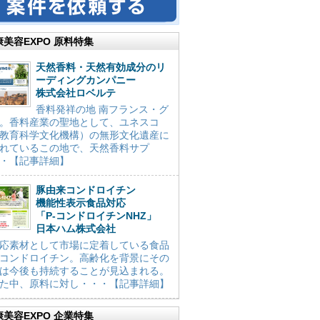
康美容EXPO 原料特集
天然香料・天然有効成分のリ
ーディングカンパニー
株式会社ロベルテ
香料発祥の地 南フランス・グ
。香料産業の聖地として、ユネスコ
教育科学文化機構）の無形文化遺産に
れているこの地で、天然香料サプ
・【記事詳細】
豚由来コンドロイチン
機能性表示食品対応
「P-コンドロイチンNHZ」
日本ハム株式会社
応素材として市場に定着している食品
コンドロイチン。高齢化を背景にその
は今後も持続することが見込まれる。
た中、原料に対し・・・【記事詳細】
康美容EXPO 企業特集