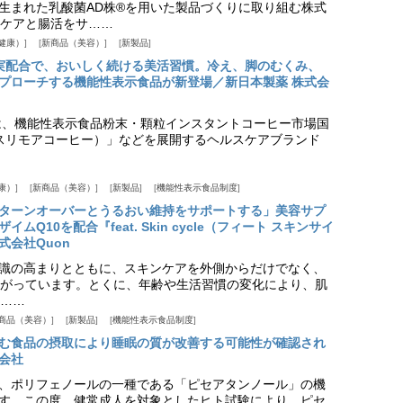
生まれた乳酸菌AD株®を用いた製品づくりに取り組む株式
ケアと腸活をサ……
健康）
新商品（美容）
新製品
実配合で、おいしく続ける美活習慣。冷え、脚のむくみ、
プローチする機能性表示食品が新登場／新日本製薬 株式会
は、機能性表示食品粉末・顆粒インスタントコーヒー市場国
offee（スリモアコーヒー）」などを展開するヘルスケアブランド
康）
新商品（美容）
新製品
機能性表示食品制度
ターンオーバーとうるおい維持をサポートする」美容サプ
Q10を配合『feat. Skin cycle（フィート スキンサイ
式会社Quon
識の高まりとともに、スキンケアを外側からだけでなく、
がっています。とくに、年齢や生活習慣の変化により、肌
……
商品（美容）
新製品
機能性表示食品制度
む食品の摂取により睡眠の質が改善する可能性が確認され
会社
、ポリフェノールの一種である「ピセアタンノール」の機
す。この度、健常成人を対象としたヒト試験により、ピセ