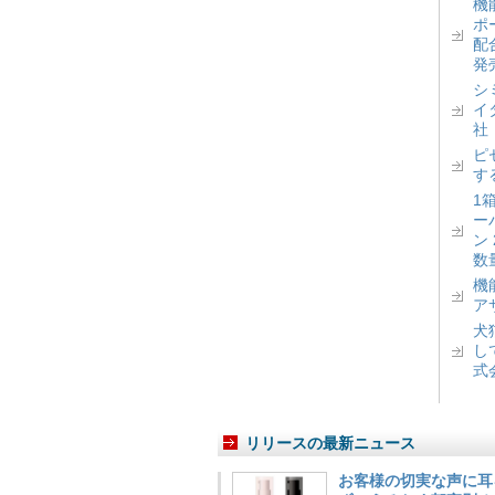
機
ポ
配
発
シ
イ
社
ピ
す
1
ー
ン
数
機
ア
犬
し
式
リリースの最新ニュース
お客様の切実な声に耳