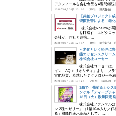
アタンノールを含む食品を4週間継続
2026年08月04日 20：09
原料
研究報告
【共創プロジェクト成
習慣改善による「老化速
株式会社Rhelix
を目指す「エピクロッ
会社が、同社と連携……
2026年07月31日 17：47
原料
研究報告
～老化という摂理に告
能エッセンスクリーム
株式会社コーセー
株式会社コーセーは、
イン「AQ ミリオリティ」より、ブ
官能品質、卓越したテクノロジーを結
2026年07月31日 10：26
化粧品
新製品
1箱で「葡萄＆カシス
ンケル「ディープチャ
18日（火）数量限定
株式会社ファンケルは2
ン 2種のゼリー」（1箱10本入り／
る」機能性表示食品として、……