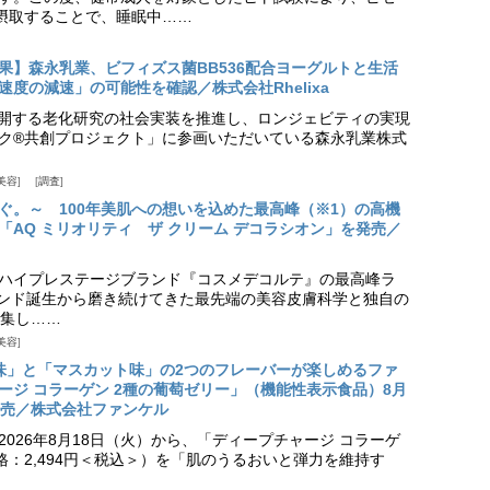
摂取することで、睡眠中……
果】森永乳業、ビフィズス菌BB536配合ヨーグルトと生活
度の減速」の可能性を確認／株式会社Rhelixa
aが展開する老化研究の社会実装を推進し、ロンジェビティの実現
ク®共創プロジェクト」に参画いただいている森永乳業株式
美容
調査
ぐ。～ 100年美肌への想いを込めた最高峰（※1）の高機
「AQ ミリオリティ ザ クリーム デコラシオン」を発売／
ハイプレステージブランド『コスメデコルテ』の最高峰ラ
ランド誕生から磨き続けてきた最先端の美容皮膚科学と独自の
集し……
美容
味」と「マスカット味」の2つのフレーバーが楽しめるファ
ージ コラーゲン 2種の葡萄ゼリー」（機能性表示食品）8月
発売／株式会社ファンケル
026年8月18日（火）から、「ディープチャージ コラーゲ
価格：2,494円＜税込＞）を「肌のうるおいと弾力を維持す