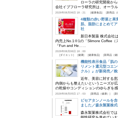
ローラの研究開発から
会社イブフローラ研究所は、オーラル
2026年08月06日 18：21
健康食品
新商品（
4種類の赤い野菜と果
肌、脂肪にまとめてア
社
新日本製薬 株式会社
内売上No.1※1の「Slimore C
『Fun and He……
2026年08月06日 18：00
ダイエット
健康
健康食品
新商品（健
機能性表示食品「肌の
リメント還元型コエンザイム
クル）』が新発売／株
近年、美容に対する意
内側からも整えたいというニーズが広
の乾燥やコンディションのゆらぎを感
2026年08月05日 17：03
新商品（健康）
新
ピセアタンノールを含
ました／森永製菓株式
森永製菓株式会社では
能性研究を進めていま