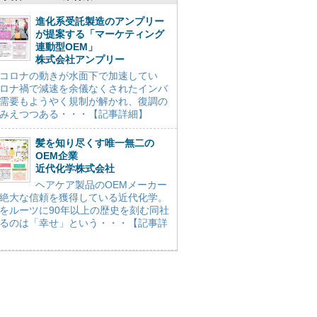
進化系受託製造のアンプリー
が提案する「マーケティング
連動型OEM」
株式会社アンプリー
コロナの動きが水面下で加速してい
ロナ禍で減速を余儀なくされたインバ
需要もようやく規制が解かれ、復調の
みえつつある・・・【記事詳細】
髪を知り尽くす唯一無二の
OEM企業
近代化学株式会社
ヘアケア製品のOEMメーカー
絶大な信頼を獲得している近代化学。
をルーツに90年以上の歴史を刻む同社
るのは「幸せ」という・・・【記事詳