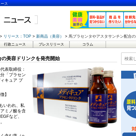
ュース
リリース：TOP
新商品（美容）
馬プラセンタやアスタサンチン配合の
行政ニュース
プレスリリース
コラム
合の美容ドリンクを発売開始
、代表取締役：
成分「プラセン
ィキュア プ
特徴】
ともいわれ、私
須アミノ酸を含
EGFなど、
す。
多く含む藻（ヘ