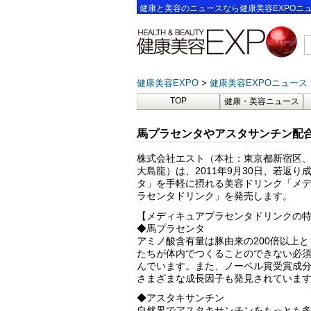
健康と美容のニュースなら健康美容EXPOニ
健康美容EXPO
健康美容EXPOニュース
TOP
健康・美容ニュース
馬プラセンタやアスタサンチン配
株式会社エスト（本社：東京都新宿区
大島龍）は、2011年9月30日、若返り
タ」を手軽に摂れる美容ドリンク「メデ
ラセンタドリンク」を発売します。
【メディキュアプラセンタドリンクの
◆馬プラセンタ
アミノ酸含有量は豚由来の200倍以上
たちが体内でつくることのできない必
んでいます。また、ノーベル賞受賞成分
さまざまな成長因子も発見されていま
◆アスタキサンチン
自然界でアスタキサンチンをもっとも