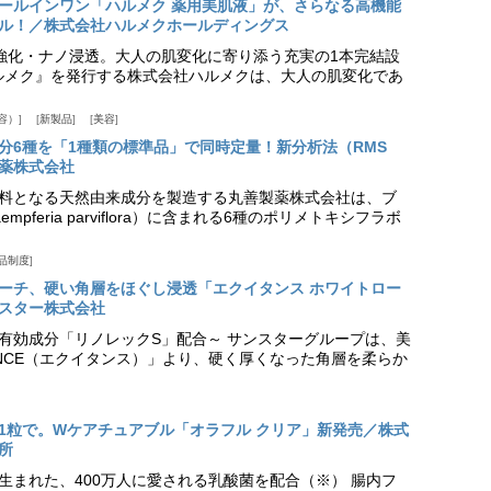
ールインワン「ハルメク 薬用美肌液」が、さらなる高機能
ル！／株式会社ハルメクホールディングス
ア強化・ナノ浸透。大人の肌変化に寄り添う充実の1本完結設
『ハルメク』を発行する株式会社ハルメクは、大人の肌変化であ
容）
新製品
美容
分6種を「1種類の標準品」で同時定量！新分析法（RMS
薬株式会社
料となる天然由来成分を製造する丸善製薬株式会社は、ブ
pferia parviflora）に含まれる6種のポリメトキシフラボ
品制度
プローチ、硬い角層をほぐし浸透「エクイタンス ホワイトロー
スター株式会社
美白有効成分「リノレックS」配合～ サンスターグループは、美
ANCE（エクイタンス）」より、硬く厚くなった角層を柔らか
1粒で。Wケアチュアブル「オラフル クリア」新発売／株式
所
生まれた、400万人に愛される乳酸菌を配合（※） 腸内フ