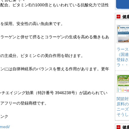
配合。ビタミンEの1000倍ともいわれている抗酸化力で活性
健
ンを採用。安全性の高い魚由来です。
コラーゲンと併せて摂るとコラーゲンの生成を高める働きもあ
ラース
（国連
どの主成分。ビタミンＣの美白作用を助けます。
登録さ
ラ・・
リンには自律神経系のバランスを整える作用があります。更年
。
アンチエイジング効果（特許番号 3946238号）が認められてい
関節対
リアフリーの登録商標です。
原料の
ニーズ
そうし
リンク
/medi/
健