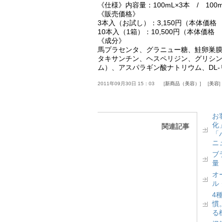
《仕様》内容量：100mL×3本 / 100m
《販売価格》
3本入（お試し）：3,150円（本体価格 3
10本入（1箱）：10,500円（本体価格 1
《成分》
馬プラセンタ、グラニュー糖、鮭卵巣
タキサンチン、ヘスペリジン、グリシ
ム）、アスパラギン酸ナトリウム、DL-
2011年09月30日 15：03
新商品（美容）
美容
お
化
関連記事
「
ニ
ブ
量
オ
ル
4
慣
る