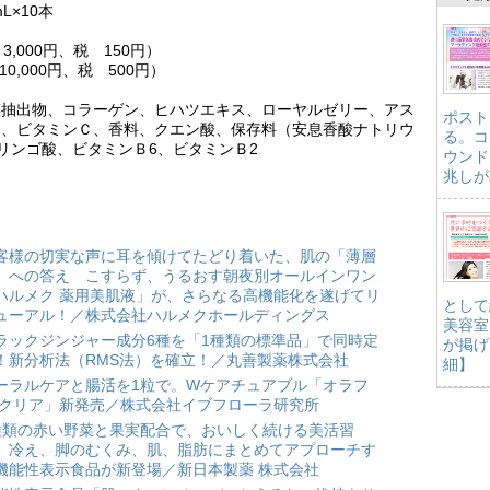
L×10本
,000円、税 150円）
0,000円、税 500円）
膜抽出物、コラーゲン、ヒハツエキス、ローヤルゼリー、アス
ポスト
ン、ビタミンＣ、香料、クエン酸、保存料（安息香酸ナトリウ
る。コ
リンゴ酸、ビタミンＢ6、ビタミンＢ2
ウンド
兆しが
客様の切実な声に耳を傾けてたどり着いた、肌の「薄層
」への答え こすらず、うるおす朝夜別オールインワン
ハルメク 薬用美肌液」が、さらなる高機能化を遂げてリ
として
ューアル！／株式会社ハルメクホールディングス
美容室
ラックジンジャー成分6種を「1種類の標準品」で同時定
が掲げ
！新分析法（RMS法）を確立！／丸善製薬株式会社
細】
ーラルケアと腸活を1粒で。Wケアチュアブル「オラフ
 クリア」新発売／株式会社イブフローラ研究所
種類の赤い野菜と果実配合で、おいしく続ける美活習
。冷え、脚のむくみ、肌、脂肪にまとめてアプローチす
機能性表示食品が新登場／新日本製薬 株式会社