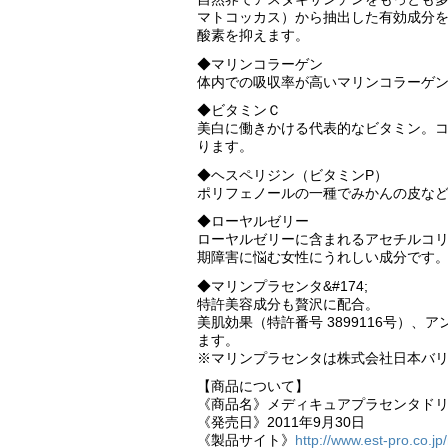
マトコッカス）から抽出した有効成分を
酸素を抑えます。
◆マリンコラーゲン
体内での吸収率が高いマリンコラーゲ
◆ビタミンＣ
美白に働きかける代表的なビタミン。
ります。
◆ヘスペリジン（ビタミンP）
ポリフェノールの一種でみかんの皮な
◆ローヤルゼリー
ローヤルゼリーに含まれるアセチルコ
期障害に悩む女性にうれしい成分です
◆マリンプラセンタ&#174;
特許美容成分も贅沢に配合。
美肌効果（特許番号 3899116号）、
ます。
※マリンプラセンタは株式会社日本バ
【商品について】
《商品名》メディキュアプラセンタド
《発売日》2011年9月30日
《製品サイト》
http://www.est-pro.co.jp