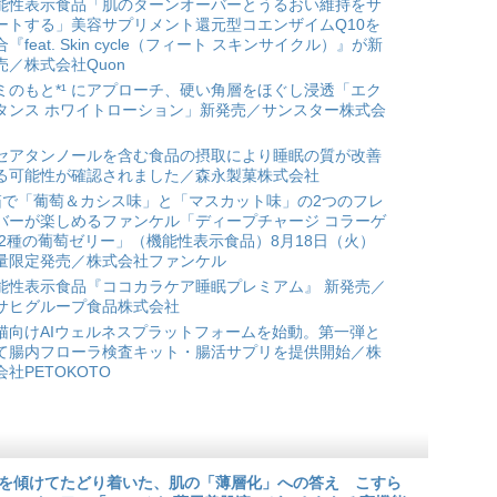
能性表示食品「肌のターンオーバーとうるおい維持をサ
ートする」美容サプリメント還元型コエンザイムQ10を
合『feat. Skin cycle（フィート スキンサイクル）』が新
売／株式会社Quon
ミのもと*¹ にアプローチ、硬い角層をほぐし浸透「エク
タンス ホワイトローション」新発売／サンスター株式会
セアタンノールを含む食品の摂取により睡眠の質が改善
る可能性が確認されました／森永製菓株式会社
箱で「葡萄＆カシス味」と「マスカット味」の2つのフレ
バーが楽しめるファンケル「ディープチャージ コラーゲ
 2種の葡萄ゼリー」（機能性表示食品）8月18日（火）
量限定発売／株式会社ファンケル
能性表示食品『ココカラケア睡眠プレミアム』 新発売／
サヒグループ食品株式会社
猫向けAIウェルネスプラットフォームを始動。第一弾と
て腸内フローラ検査キット・腸活サプリを提供開始／株
会社PETOKOTO
を傾けてたどり着いた、肌の「薄層化」への答え こすら