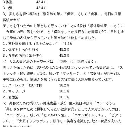
3.体型 43.4％
3.白髪 42.4％
3） 美しさを保つ秘訣は「紫外線対策」「保湿」そして「食事」。毎日の生活
習慣がカギ
美しさを保つための対策として行っていることの1位は「紫外線対策」。さらに
「食事の内容に気をつける」と「保湿をしっかり行う」が同率で2位、日常を通
じて身体の内外から行っていく対策方法が上位を占めました。
1．紫外線を避ける（肌を焼かない） 47.2％
2．保湿をしっかり行う 45.3％
3．食事の内容に気を使う 45.3％
4） 人気の美容法のキーワードは、「気軽」に「気持ち良く」
美しさを保つために、30～50代の女性が試したいと思っている美容法は、「ス
トレッチ・軽い運動」が1位、続いて「マッサージ」と「岩盤浴」が同率2位。
手軽に始められ、快適さを感じられる美容方法に人気が集まっています。
1．ストレッチ・軽い体操 38.2％
2．マッサージ 30.1％
2．岩盤浴 30.1％
5） 美容のために摂りたい健康食品・成分1位人気はやはり「コラーゲン」
「美しさを保つために摂取してみたい健康食品」として人気がかかったのは、
「コラーゲン」。続いて「ヒアルロン酸」。「コエンザイムQ10」、「ビタミ
ンC」、「大豆イソフラボン」。肌作り・美容を意識した成分・食品が高い人