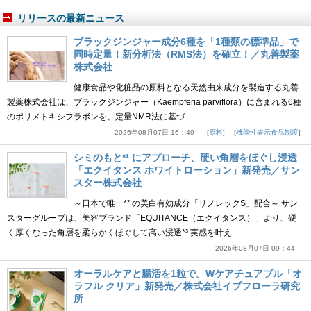
リリースの最新ニュース
ブラックジンジャー成分6種を「1種類の標準品」で
同時定量！新分析法（RMS法）を確立！／丸善製薬
株式会社
健康食品や化粧品の原料となる天然由来成分を製造する丸善
製薬株式会社は、ブラックジンジャー（Kaempferia parviflora）に含まれる6種
のポリメトキシフラボンを、定量NMR法に基づ……
2026年08月07日 16：49
原料
機能性表示食品制度
シミのもと*¹ にアプローチ、硬い角層をほぐし浸透
「エクイタンス ホワイトローション」新発売／サン
スター株式会社
～日本で唯一*² の美白有効成分「リノレックS」配合～ サン
スターグループは、美容ブランド「EQUITANCE（エクイタンス）」より、硬
く厚くなった角層を柔らかくほぐして高い浸透*³ 実感を叶え……
2026年08月07日 09：44
オーラルケアと腸活を1粒で。Wケアチュアブル「オ
ラフル クリア」新発売／株式会社イブフローラ研究
所