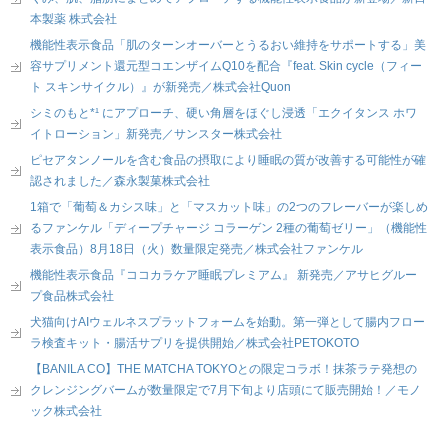
本製薬 株式会社
機能性表示食品「肌のターンオーバーとうるおい維持をサポートする」美
容サプリメント還元型コエンザイムQ10を配合『feat. Skin cycle（フィー
ト スキンサイクル）』が新発売／株式会社Quon
シミのもと*¹ にアプローチ、硬い角層をほぐし浸透「エクイタンス ホワ
イトローション」新発売／サンスター株式会社
ピセアタンノールを含む食品の摂取により睡眠の質が改善する可能性が確
認されました／森永製菓株式会社
1箱で「葡萄＆カシス味」と「マスカット味」の2つのフレーバーが楽しめ
るファンケル「ディープチャージ コラーゲン 2種の葡萄ゼリー」（機能性
表示食品）8月18日（火）数量限定発売／株式会社ファンケル
機能性表示食品『ココカラケア睡眠プレミアム』 新発売／アサヒグルー
プ食品株式会社
犬猫向けAIウェルネスプラットフォームを始動。第一弾として腸内フロー
ラ検査キット・腸活サプリを提供開始／株式会社PETOKOTO
【BANILA CO】THE MATCHA TOKYOとの限定コラボ！抹茶ラテ発想の
クレンジングバームが数量限定で7月下旬より店頭にて販売開始！／モノ
ック株式会社