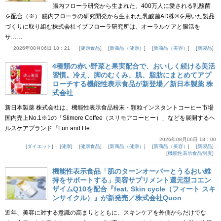
腸内フローラ研究から生まれた、400万人に愛される乳酸菌
を配合（※） 腸内フローラの研究開発から生まれた乳酸菌AD株®を用いた製品
づくりに取り組む株式会社イブフローラ研究所は、オーラルケアと腸活を
サ……
2026年08月06日 18：21
健康食品
新商品（健康）
新商品（美容）
新製品
4種類の赤い野菜と果実配合で、おいしく続ける美活
習慣。冷え、脚のむくみ、肌、脂肪にまとめてアプ
ローチする機能性表示食品が新登場／新日本製薬 株
式会社
新日本製薬 株式会社は、機能性表示食品粉末・顆粒インスタントコーヒー市場
国内売上No.1※1の「Slimore Coffee（スリモアコーヒー）」などを展開するヘ
ルスケアブランド『Fun and He……
2026年08月06日 18：00
ダイエット
健康
健康食品
新商品（健康）
新商品（美容）
新製品
機能性表示食品制度
機能性表示食品「肌のターンオーバーとうるおい維
持をサポートする」美容サプリメント還元型コエン
ザイムQ10を配合『feat. Skin cycle（フィート スキ
ンサイクル）』が新発売／株式会社Quon
近年、美容に対する意識の高まりとともに、スキンケアを外側からだけでな