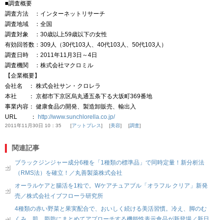
■調査概要
調査方法 ：インターネットリサーチ
調査地域 ：全国
調査対象 ：30歳以上59歳以下の女性
有効回答数：309人（30代103人、40代103人、50代103人）
調査日時 ：2011年11月3日～4日
調査機関 ：株式会社マクロミル
【企業概要】
会社名 ： 株式会社サン・クロレラ
本社 ： 京都市下京区烏丸通五条下る大坂町369番地
事業内容： 健康食品の開発、製造卸販売、輸出入
URL ：
http://www.sunchlorella.co.jp/
2011年11月30日 10：35
アットプレス
美容
調査
関連記事
ブラックジンジャー成分6種を「1種類の標準品」で同時定量！新分析法
（RMS法）を確立！／丸善製薬株式会社
オーラルケアと腸活を1粒で。Wケアチュアブル「オラフル クリア」新発
売／株式会社イブフローラ研究所
4種類の赤い野菜と果実配合で、おいしく続ける美活習慣。冷え、脚のむ
くみ、肌、脂肪にまとめてアプローチする機能性表示食品が新登場／新日