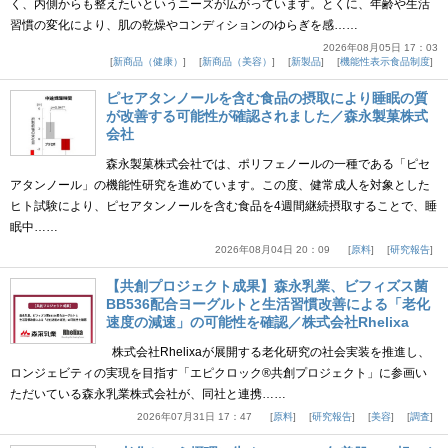
く、内側からも整えたいというニーズが広がっています。とくに、年齢や生活
習慣の変化により、肌の乾燥やコンディションのゆらぎを感……
2026年08月05日 17：03
新商品（健康）
新商品（美容）
新製品
機能性表示食品制度
ピセアタンノールを含む食品の摂取により睡眠の質
が改善する可能性が確認されました／森永製菓株式
会社
森永製菓株式会社では、ポリフェノールの一種である「ピセ
アタンノール」の機能性研究を進めています。この度、健常成人を対象とした
ヒト試験により、ピセアタンノールを含む食品を4週間継続摂取することで、睡
眠中……
2026年08月04日 20：09
原料
研究報告
【共創プロジェクト成果】森永乳業、ビフィズス菌
BB536配合ヨーグルトと生活習慣改善による「老化
速度の減速」の可能性を確認／株式会社Rhelixa
株式会社Rhelixaが展開する老化研究の社会実装を推進し、
ロンジェビティの実現を目指す「エピクロック®共創プロジェクト」に参画い
ただいている森永乳業株式会社が、同社と連携……
2026年07月31日 17：47
原料
研究報告
美容
調査