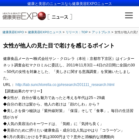
健康と美容のニュースなら健康美容EXPOニュース
健康美容EXPO
健康美容EXPOニュース
リリース：TOP
アットプレス
女性が他人の見
女性が他人の見た目で老けを感じるポイント
健康食品メーカー/株式会社サン・クロレラ（本社：京都市下京区）はインター
ネット調査会社マクロミルに委託し、2011年11月3日～4日の2日間に全国の30
～50代の女性を対象とした、「美しさに関する意識調査」を実施いたしまし
た。
URL：
http://lab.sunchlorella.co.jp/research/201111_research.html
【調査結果のサマリー】
◆女性が、自分が最も魅力であったと考える年代は25～29歳
◆自分の老けは髪から、他人の老けは「顔のしわ」から？
◆美しさを保つ秘訣は「紫外線対策」「保湿」そして「食事」。毎日の生活習
慣がカギ
◆人気の美容法のキーワードは、「気軽」に「気持ち良く」
◆美容のために摂りたい健康食品・成分1位人気はやはり「コラーゲン」
◆1月の美容にかける予算は3000円まで？意外と消極的な消費動向