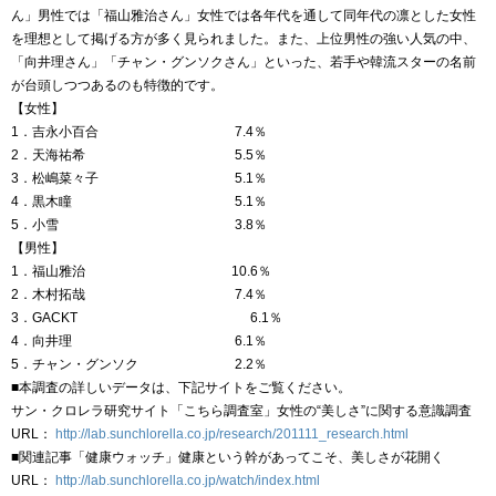
ん」男性では「福山雅治さん」女性では各年代を通して同年代の凛とした女性
を理想として掲げる方が多く見られました。また、上位男性の強い人気の中、
「向井理さん」「チャン・グンソクさん」といった、若手や韓流スターの名前
が台頭しつつあるのも特徴的です。
【女性】
1．吉永小百合 7.4％
2．天海祐希 5.5％
3．松嶋菜々子 5.1％
4．黒木瞳 5.1％
5．小雪 3.8％
【男性】
1．福山雅治 10.6％
2．木村拓哉 7.4％
3．GACKT 6.1％
4．向井理 6.1％
5．チャン・グンソク 2.2％
■本調査の詳しいデータは、下記サイトをご覧ください。
サン・クロレラ研究サイト「こちら調査室」女性の“美しさ”に関する意識調査
URL：
http://lab.sunchlorella.co.jp/research/201111_research.html
■関連記事「健康ウォッチ」健康という幹があってこそ、美しさが花開く
URL：
http://lab.sunchlorella.co.jp/watch/index.html