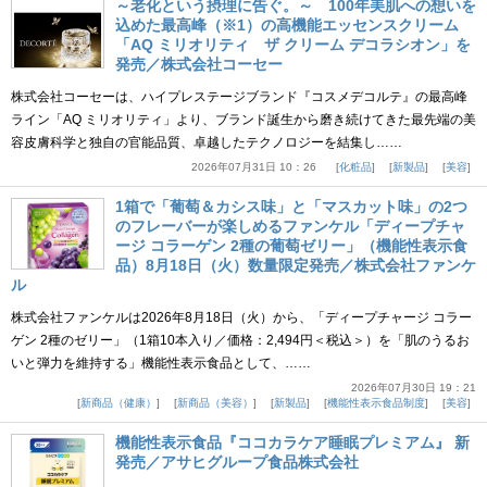
～老化という摂理に告ぐ。～ 100年美肌への想いを
込めた最高峰（※1）の高機能エッセンスクリーム
「AQ ミリオリティ ザ クリーム デコラシオン」を
発売／株式会社コーセー
株式会社コーセーは、ハイプレステージブランド『コスメデコルテ』の最高峰
ライン「AQ ミリオリティ」より、ブランド誕生から磨き続けてきた最先端の美
容皮膚科学と独自の官能品質、卓越したテクノロジーを結集し……
2026年07月31日 10：26
化粧品
新製品
美容
1箱で「葡萄＆カシス味」と「マスカット味」の2つ
のフレーバーが楽しめるファンケル「ディープチャ
ージ コラーゲン 2種の葡萄ゼリー」（機能性表示食
品）8月18日（火）数量限定発売／株式会社ファンケ
ル
株式会社ファンケルは2026年8月18日（火）から、「ディープチャージ コラー
ゲン 2種のゼリー」（1箱10本入り／価格：2,494円＜税込＞）を「肌のうるお
いと弾力を維持する」機能性表示食品として、……
2026年07月30日 19：21
新商品（健康）
新商品（美容）
新製品
機能性表示食品制度
美容
機能性表示食品『ココカラケア睡眠プレミアム』 新
発売／アサヒグループ食品株式会社