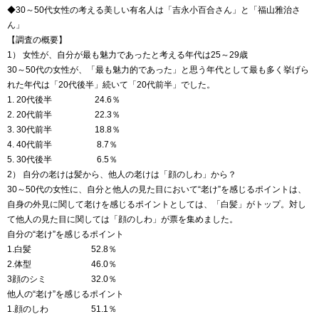
◆30～50代女性の考える美しい有名人は「吉永小百合さん」と「福山雅治さ
ん」
【調査の概要】
1） 女性が、自分が最も魅力であったと考える年代は25～29歳
30～50代の女性が、「最も魅力的であった」と思う年代として最も多く挙げら
れた年代は「20代後半」続いて「20代前半」でした。
1. 20代後半 24.6％
2. 20代前半 22.3％
3. 30代前半 18.8％
4. 40代前半 8.7％
5. 30代後半 6.5％
2） 自分の老けは髪から、他人の老けは「顔のしわ」から？
30～50代の女性に、自分と他人の見た目において“老け”を感じるポイントは、
自身の外見に関して老けを感じるポイントとしては、「白髪」がトップ。対し
て他人の見た目に関しては「顔のしわ」が票を集めました。
自分の“老け”を感じるポイント
1.白髪 52.8％
2.体型 46.0％
3顔のシミ 32.0％
他人の“老け”を感じるポイント
1.顔のしわ 51.1％