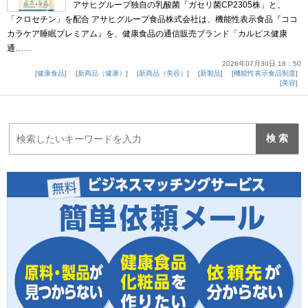
アサヒグループ独自の乳酸菌「ガセリ菌CP2305株」と、
「クロセチン」を配合 アサヒグループ食品株式会社は、機能性表示食品『ココ
カラケア睡眠プレミアム』を、健康食品の通信販売ブランド「カルピス健康
通……
2026年07月30日 18：50
健康食品
新商品（健康）
新商品（美容）
新製品
機能性表示食品制度
美容