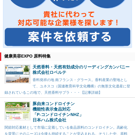
健康美容EXPO 原料特集
天然香料・天然有効成分のリーディングカンパニー
株式会社ロベルテ
香料発祥の地 南フランス・グラース。香料産業の聖地とし
て、ユネスコ（国連教育科学文化機構）の無形文化遺産に登
録されているこの地で、天然香料サプラ・・・【記事詳細】
豚由来コンドロイチン
機能性表示食品対応
「P-コンドロイチンNHZ」
日本ハム株式会社
関節対応素材として市場に定着している食品原料のコンドロイチン。高齢化
を背景にそのニーズは今後も持続することが見込まれる。そうした中、原料