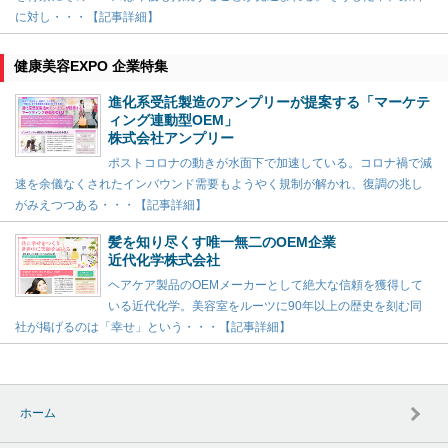
に対し・・・【記事詳細】
健康美容EXPO 企業特集
進化系受託製造のアンプリーが提案する「マーケテ
ィング連動型OEM」
株式会社アンプリー
ポストコロナの動きが水面下で加速している。コロナ禍で減
速を余儀なくされたインバウンド需要もようやく規制が解かれ、復調の兆し
がみえつつある・・・【記事詳細】
髪を知り尽くす唯一無二のOEM企業
近代化学株式会社
ヘアケア製品のOEMメーカーとして絶大な信頼を獲得して
いる近代化学。美容室をルーツに90年以上の歴史を刻む同
社が掲げるのは「幸せ」という・・・【記事詳細】
ホーム