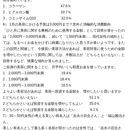
気を集めています。
1．コラーゲン 47.6％
2．ヒアルロン酸 33.7％
3．コエンザイムQ10 32.0％
6） 1月の美容にかける予算は3,000円まで？意外と消極的な消費動向
「ひと月に美容に関する事柄のために使用する金額」として回答が多かったの
は「2,000円～3,000円未満」。続いて「1,000円未満」。現代女性の傾向とし
ては、なるべくお金をかけずに綺麗になりたいと思う方が多いようです。また
この設問と関連して、今後良い美容方法があれば、美容対策に使うための金額
を増やしたいかという質問に関しては、半数以上が「どちらともいえない」と
回答するなど、慎重な傾向が見られました。
ご自身の美容に関することに、月平均いくら程度お金を使っていますか。
1．2,000円～3,000円未満 19.4％
2．1,000円未満 18.4％
3．1,000円～2,000円未満 16.5％
よりよい美容法があれば、美容へ投資する金額を、増やしたいと思いますか
1.どちらともいえない 51.1％
2.どちらかといえば投資する金額を増やしてもよい 35.0％
3.どちらかといえば投資する金額を減らしたい 6.1％
7） 30～50代女性の考える美しい有名人は「吉永小百合さん」と「福山雅治さ
ん」
美しい有名人として最も多く名前が挙がったのは女性では、「吉永小百合さ